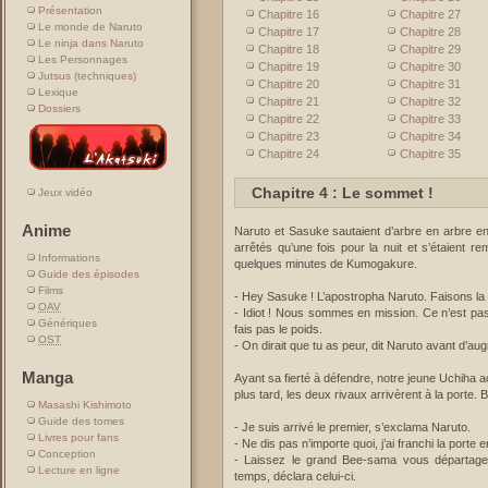
Présentation
Chapitre 16
Chapitre 27
Le monde de Naruto
Chapitre 17
Chapitre 28
Le ninja dans Naruto
Chapitre 18
Chapitre 29
Les Personnages
Chapitre 19
Chapitre 30
Jutsus (techniques)
Chapitre 20
Chapitre 31
Lexique
Chapitre 21
Chapitre 32
Dossiers
Chapitre 22
Chapitre 33
Chapitre 23
Chapitre 34
Chapitre 24
Chapitre 35
Chapitre 4 : Le sommet !
Jeux vidéo
Anime
Naruto et Sasuke sautaient d’arbre en arbre en c
arrêtés qu’une fois pour la nuit et s’étaient re
Informations
quelques minutes de Kumogakure.
Guide des épisodes
Films
- Hey Sasuke ! L’apostropha Naruto. Faisons la c
OAV
- Idiot ! Nous sommes en mission. Ce n’est pas
Génériques
fais pas le poids.
OST
- On dirait que tu as peur, dit Naruto avant d’au
Manga
Ayant sa fierté à défendre, notre jeune Uchiha 
plus tard, les deux rivaux arrivèrent à la porte. B
Masashi Kishimoto
Guide des tomes
- Je suis arrivé le premier, s’exclama Naruto.
Livres pour fans
- Ne dis pas n’importe quoi, j’ai franchi la porte 
Conception
- Laissez le grand Bee-sama vous départag
Lecture en ligne
temps, déclara celui-ci.