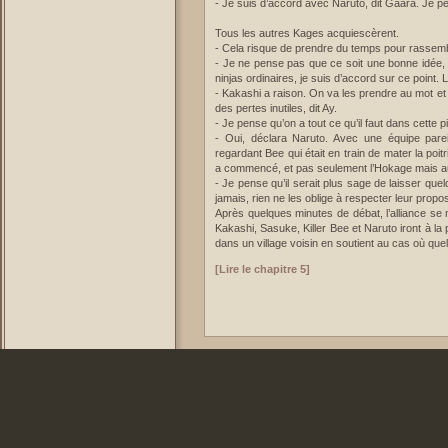
- Je suis d’accord avec Naruto, dit Gaara. Je pen
Tous les autres Kages acquiescèrent.
- Cela risque de prendre du temps pour rassemb
- Je ne pense pas que ce soit une bonne idée, 
ninjas ordinaires, je suis d’accord sur ce point.
- Kakashi a raison. On va les prendre au mot et 
des pertes inutiles, dit Ay.
- Je pense qu’on a tout ce qu’il faut dans cette p
- Oui, déclara Naruto. Avec une équipe pareill
regardant Bee qui était en train de mater la poi
a commencé, et pas seulement l’Hokage mais auss
- Je pense qu’il serait plus sage de laisser qu
jamais, rien ne les oblige à respecter leur propos
Après quelques minutes de débat, l’alliance se 
Kakashi, Sasuke, Killer Bee et Naruto iront à la
dans un village voisin en soutient au cas où quel
[Lire le chapitre 5]