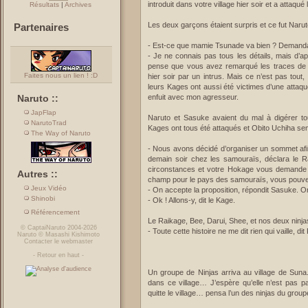
introduit dans votre village hier soir et a attaqué
Résultats
|
Archives
Les deux garçons étaient surpris et ce fut Naruto 
Partenaires
- Est-ce que mamie Tsunade va bien ? Demanda 
- Je ne connais pas tous les détails, mais d’apr
pense que vous avez remarqué les traces de
Faites nous un lien ! :D
hier soir par un intrus. Mais ce n’est pas tout, 
leurs Kages ont aussi été victimes d’une attaq
Naruto ::
enfuit avec mon agresseur.
JapFlap
Naruto et Sasuke avaient du mal à digérer tou
NarutoTrad
Kages ont tous été attaqués et Obito Uchiha semb
The Way of Naruto
- Nous avons décidé d’organiser un sommet afin 
demain soir chez les samouraïs, déclara le R
circonstances et votre Hokage vous demande d
Autres ::
champ pour le pays des samouraïs, vous pouvez
Jeux Vidéo
- On accepte la proposition, répondit Sasuke. 
Shinobi
- Ok ! Allons-y, dit le Kage.
Référencement
Le Raikage, Bee, Darui, Shee, et nos deux ninja
©
CaptaiNaruto
2004-2026
- Toute cette histoire ne me dit rien qui vaille, d
Naruto
©
Masashi Kishimoto
Contacter le webmaster
-
Retour en haut
-
Un groupe de Ninjas arriva au village de Suna
dans ce village… J’espère qu’elle n’est pas par
quitte le village… pensa l’un des ninjas du group