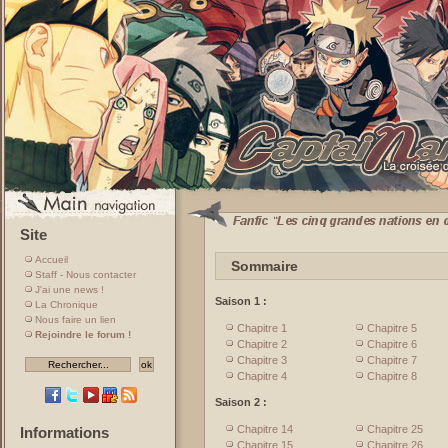
Site
Accueil
Sommaire
Staff - Nous contacter
J'ai une news !
Saison 1 :
La Chronique
Nous faire un lien
Chapitre 1
Chapitre 5
Rejoindre le forum !
Chapitre 2
Chapitre 6
Chapitre 3
Chapitre 7
Chapitre 4
Chapitre 8
Saison 2 :
Chapitre 14
Chapitre 25
Informations
Chapitre 15
Chapitre 26