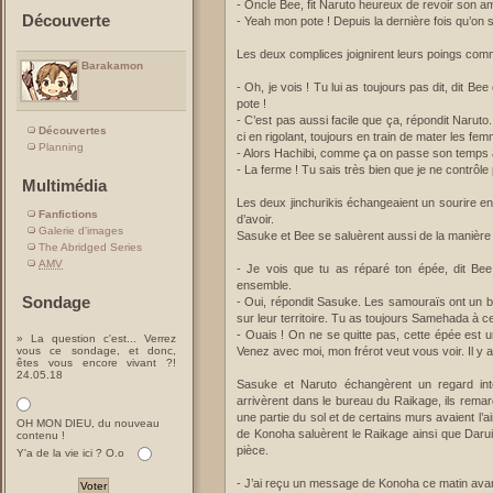
- Oncle Bee, fit Naruto heureux de revoir son ami,
Découverte
- Yeah mon pote ! Depuis la dernière fois qu’on 
Les deux complices joignirent leurs poings com
Barakamon
- Oh, je vois ! Tu lui as toujours pas dit, dit B
pote !
- C’est pas aussi facile que ça, répondit Naruto.
Découvertes
ci en rigolant, toujours en train de mater les fe
Planning
- Alors Hachibi, comme ça on passe son temps à s
- La ferme ! Tu sais très bien que je ne contrôle 
Multimédia
Les deux jinchurikis échangeaient un sourire en 
Fanfictions
d’avoir.
Galerie d'images
Sasuke et Bee se saluèrent aussi de la manièr
The Abridged Series
AMV
- Je vois que tu as réparé ton épée, dit Bee e
ensemble.
Sondage
- Oui, répondit Sasuke. Les samouraïs ont un bon
sur leur territoire. Tu as toujours Samehada à ce 
- Ouais ! On ne se quitte pas, cette épée est un
» La question c'est... Verrez
vous ce sondage, et donc,
Venez avec moi, mon frérot veut vous voir. Il y 
êtes vous encore vivant ?!
24.05.18
Sasuke et Naruto échangèrent un regard inte
arrivèrent dans le bureau du Raikage, ils rema
une partie du sol et de certains murs avaient l’a
OH MON DIEU, du nouveau
de Konoha saluèrent le Raikage ainsi que Darui
contenu !
pièce.
Y'a de la vie ici ? O.o
- J’ai reçu un message de Konoha ce matin avan