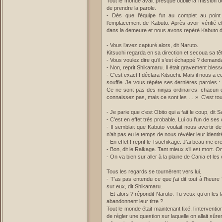
Tout le monde avait presque oublié la mission de
de prendre la parole.
- Dès que l’équipe fut au complet au poin
l’emplacement de Kabuto. Après avoir vérifié
dans la demeure et nous avons repéré Kabuto 
- Vous l’avez capturé alors, dit Naruto.
Kitsuchi regarda en sa direction et secoua sa tê
- Vous voulez dire qu’il s’est échappé ? demanda 
- Non, reprit Shikamaru. Il était gravement blessé
- C’est exact ! déclara Kitsuchi. Mais il nous a
souffle. Je vous répète ses dernières paroles :
Ce ne sont pas des ninjas ordinaires, chacun d
connaissez pas, mais ce sont les … ». C’est tout 
- Je parie que c’est Obito qui a fait le coup, dit 
- C’est en effet très probable. Lui ou l’un de se
- Il semblait que Kabuto voulait nous avertir 
n’ait pas eu le temps de nous révéler leur identit
- En effet ! reprit le Tsuchikage. J’ai beau me cr
- Bon, dit le Raikage. Tant mieux s’il est mort. 
- On va bien sur aller à la plaine de Cania et le
Tous les regards se tournèrent vers lui.
- T’as pas entendu ce que j’ai dit tout à l’heure 
sur eux, dit Shikamaru.
- Et alors ? répondit Naruto. Tu veux qu’on les 
abandonnent leur titre ?
Tout le monde était maintenant fixé, l’intervent
de régler une question sur laquelle on allait sû