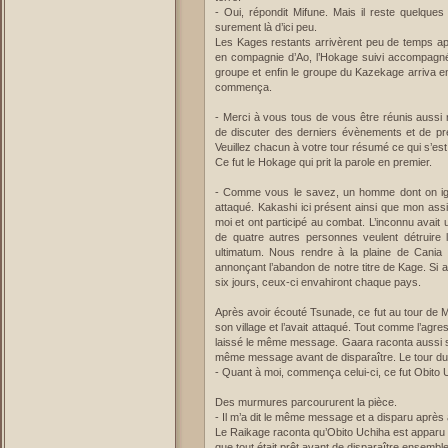
- Oui, répondit Mifune. Mais il reste quelque
surement là d’ici peu.
Les Kages restants arrivèrent peu de temps ap
en compagnie d’Ao, l’Hokage suivi accompagné
groupe et enfin le groupe du Kazekage arriva en
commença.
- Merci à vous tous de vous être réunis auss
de discuter des derniers évènements et de p
Veuillez chacun à votre tour résumé ce qui s’es
Ce fut le Hokage qui prit la parole en premier.
- Comme vous le savez, un homme dont on ignore
attaqué. Kakashi ici présent ainsi que mon assi
moi et ont participé au combat. L’inconnu avai
de quatre autres personnes veulent détruire 
ultimatum. Nous rendre à la plaine de Cania 
annonçant l’abandon de notre titre de Kage. Si 
six jours, ceux-ci envahiront chaque pays.
Après avoir écouté Tsunade, ce fut au tour de M
son village et l’avait attaqué. Tout comme l’agre
laissé le même message. Gaara raconta aussi s
même message avant de disparaître. Le tour du
- Quant à moi, commença celui-ci, ce fut Obito U
Des murmures parcoururent la pièce.
- Il m’a dit le même message et a disparu après
Le Raikage raconta qu’Obito Uchiha est apparu d
que tout était prêt avant de disparaître ensemble