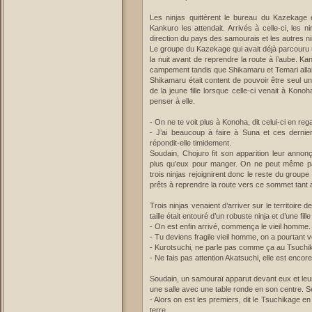
Les ninjas quittèrent le bureau du Kazekage et
Kankuro les attendait. Arrivés à celle-ci, les 
direction du pays des samourais et les autres ninj
Le groupe du Kazekage qui avait déjà parcouru u
la nuit avant de reprendre la route à l’aube. K
campement tandis que Shikamaru et Temari allaie
Shikamaru était content de pouvoir être seul un
de la jeune fille lorsque celle-ci venait à Kono
penser à elle.
- On ne te voit plus à Konoha, dit celui-ci en regar
- J’ai beaucoup à faire à Suna et ces derniers
répondit-elle timidement.
Soudain, Chojuro fit son apparition leur annon
plus qu’eux pour manger. On ne peut même pas
trois ninjas rejoignirent donc le reste du groupe
prêts à reprendre la route vers ce sommet tant 
Trois ninjas venaient d’arriver sur le territoire d
taille était entouré d’un robuste ninja et d’une fil
- On est enfin arrivé, commença le vieil homme.
- Tu deviens fragile vieil homme, on a pourtant v
- Kurotsuchi, ne parle pas comme ça au Tsuchik
- Ne fais pas attention Akatsuchi, elle est encore
Soudain, un samouraï apparut devant eux et leur
une salle avec une table ronde en son centre. Se
- Alors on est les premiers, dit le Tsuchikage 
terre.