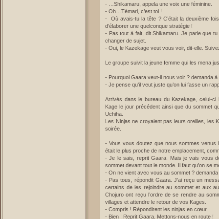
- …Shikamaru, appela une voix une féminine.
- Oh…Témari, c’est toi !
- Où avais-tu la tête ? C’était la deuxième foi
d’élaborer une quelconque stratégie !
- Pas tout à fait, dit Shikamaru. Je parie que tu
changer de sujet.
- Oui, le Kazekage veut vous voir, dit-elle. Suive
Le groupe suivit la jeune femme qui les mena ju
- Pourquoi Gaara veut-il nous voir ? demanda à
- Je pense qu’il veut juste qu’on lui fasse un ra
Arrivés dans le bureau du Kazekage, celui-ci l
Kage le jour précédent ainsi que du sommet qui 
Uchiha.
Les Ninjas ne croyaient pas leurs oreilles, les 
soirée.
- Vous vous doutez que nous sommes venus ici
était le plus proche de notre emplacement, com
- Je le sais, reprit Gaara. Mais je vais vous d
sommet devant tout le monde. Il faut qu’on se me
- On ne vient avec vous au sommet ? demanda un
- Pas tous, répondit Gaara. J’ai reçu un mes
certains de les rejoindre au sommet et aux aut
Chojuro ont reçu l’ordre de se rendre au som
villages et attendre le retour de vos Kages.
- Compris ! Répondirent les ninjas en cœur.
- Bien ! Reprit Gaara. Mettons-nous en route !