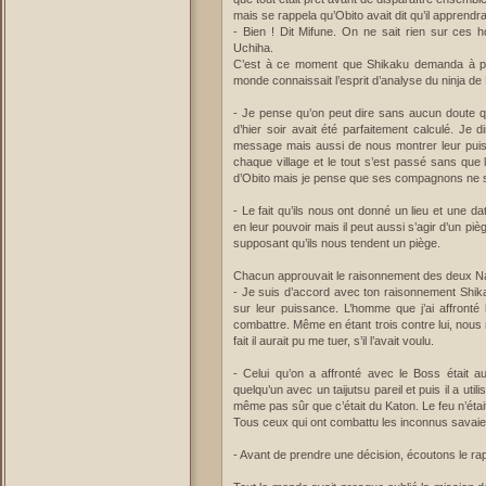
mais se rappela qu’Obito avait dit qu’il apprendra
- Bien ! Dit Mifune. On ne sait rien sur ces 
Uchiha.
C’est à ce moment que Shikaku demanda à pre
monde connaissait l’esprit d’analyse du ninja d
- Je pense qu’on peut dire sans aucun doute q
d’hier soir avait été parfaitement calculé. Je 
message mais aussi de nous montrer leur puis
chaque village et le tout s’est passé sans que 
d’Obito mais je pense que ses compagnons ne so
- Le fait qu’ils nous ont donné un lieu et une d
en leur pouvoir mais il peut aussi s’agir d’un pi
supposant qu’ils nous tendent un piège.
Chacun approuvait le raisonnement des deux N
- Je suis d’accord avec ton raisonnement Shikam
sur leur puissance. L’homme que j’ai affronté h
combattre. Même en étant trois contre lui, nous 
fait il aurait pu me tuer, s’il l’avait voulu.
- Celui qu’on a affronté avec le Boss était a
quelqu’un avec un taijutsu pareil et puis il a uti
même pas sûr que c’était du Katon. Le feu n’était
Tous ceux qui ont combattu les inconnus savaient
- Avant de prendre une décision, écoutons le ra