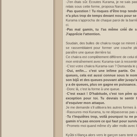
-J’en étais sûr. Ecoutes Kurama, je ne sais pas
relais sous cette forme, proposa Naruto.
-
Pas question ! Tu risques d’être trop tendre
n’a plus trop de temps devant nous pour se 
Kurama s’approcha de chaque paroi de la barrière 
ci.
-
Pas mal gamin, tu l’as même créé de sort
J’apprécie l’attention.
Soudain, des bulles de chakra rouge se mirent à 
se rassemblaient pour former une couche plu
paraître une queue derrière lui.
Ce chakra est complètement différent de celui 
mon entraînement avec Kurama-san à ressentir 
-C’est votre chakra Kurama-san ? Demanda le 
-
Oui, enfin… c’est une infime partie. 
queues, cela est aussi connue sous le nom
son bijû et des queues pouvant aller jusqu’a
y a de queues, plus on gagne en puissance.
-Donc là, c’est la forme à une queue.
-
C’est exact ! D’habitude, c’est ton père qu
exception pour toi. Tu devrais te sentir
d’esquiver mon attaque.
Je me demande s’il utilisera les autres formes à
-Rassures-moi Kurama, tu ne dépasseras pas u
-
Tu t’inquiètes trop, voilà pourquoi tu ne p
gamin n’a pas encore ce qui faut pour survi
-Promets-moi quand même d’y aller mollo avec l
Kyûbi s’élança alors vers le garçon sans tenir 