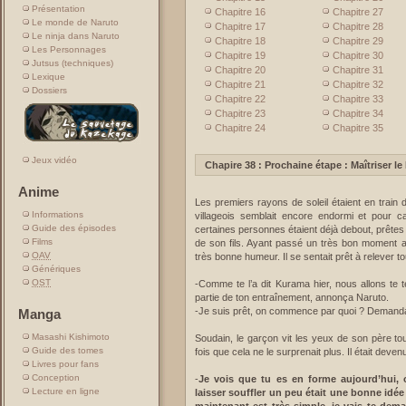
Présentation
Chapitre 16
Chapitre 27
Le monde de Naruto
Chapitre 17
Chapitre 28
Le ninja dans Naruto
Chapitre 18
Chapitre 29
Les Personnages
Chapitre 19
Chapitre 30
Jutsus (techniques)
Chapitre 20
Chapitre 31
Lexique
Chapitre 21
Chapitre 32
Dossiers
Chapitre 22
Chapitre 33
Chapitre 23
Chapitre 34
Chapitre 24
Chapitre 35
Jeux vidéo
Chapire 38 : Prochaine étape : Maîtriser le
Anime
Les premiers rayons de soleil étaient en train 
Informations
villageois semblait encore endormi et pour c
Guide des épisodes
certaines personnes étaient déjà debout, prêtes
Films
de son fils. Ayant passé un très bon moment av
OAV
très bonne humeur. Il se sentait prêt à relever to
Génériques
OST
-Comme te l’a dit Kurama hier, nous allons te t
partie de ton entraînement, annonça Naruto.
-Je suis prêt, on commence par quoi ? Demand
Manga
Masashi Kishimoto
Soudain, le garçon vit les yeux de son père to
Guide des tomes
fois que cela ne le surprenait plus. Il était deve
Livres pour fans
Conception
-
Je vois que tu es en forme aujourd’hui, o
Lecture en ligne
laisser souffler un peu était une bonne idée