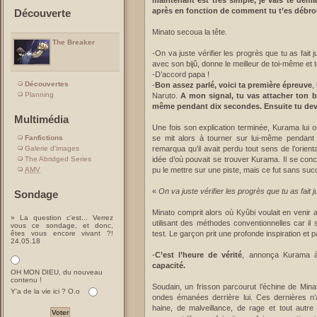
maintenant est très simple, je vais te dem
après en fonction de comment tu t’es débrou
Découverte
Minato secoua la tête.
The Breaker
-On va juste vérifier les progrès que tu as fait
avec son bijû, donne le meilleur de toi-même et t
-D’accord papa !
Découvertes
-
Bon assez parlé, voici ta première épreuve
,
Planning
Naruto.
A mon signal, tu vas attacher ton b
même pendant dix secondes. Ensuite tu devr
Multimédia
Une fois son explication terminée, Kurama lui 
Fanfictions
se mit alors à tourner sur lui-même pendan
Galerie d'images
remarqua qu’il avait perdu tout sens de l’orienta
The Abridged Series
idée d’où pouvait se trouver Kurama. Il se conc
AMV
pu le mettre sur une piste, mais ce fut sans succè
«
On va juste vérifier les progrès que tu as fait 
Sondage
Minato comprit alors où Kyûbi voulait en venir 
» La question c'est... Verrez
utilisant des méthodes conventionnelles car il s
vous ce sondage, et donc,
êtes vous encore vivant ?!
test. Le garçon prit une profonde inspiration et
24.05.18
-
C’est l’heure de vérité
, annonça Kurama 
capacité.
OH MON DIEU, du nouveau
contenu !
Soudain, un frisson parcourut l’échine de Minato
Y'a de la vie ici ? O.o
ondes émanées derrière lui. Ces dernières n’av
haine, de malveillance, de rage et tout autre