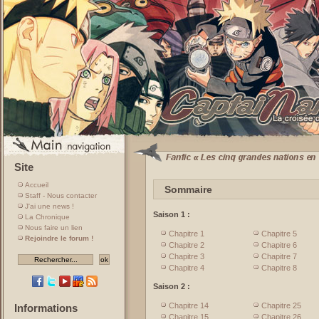
Site
Accueil
Sommaire
Staff - Nous contacter
J'ai une news !
Saison 1 :
La Chronique
Nous faire un lien
Chapitre 1
Chapitre 5
Rejoindre le forum !
Chapitre 2
Chapitre 6
Chapitre 3
Chapitre 7
Chapitre 4
Chapitre 8
Saison 2 :
Chapitre 14
Chapitre 25
Informations
Chapitre 15
Chapitre 26