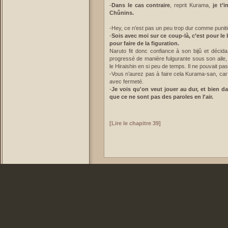
-
Dans le cas contraire
, reprit Kurama,
je t’
Chûnins.
-Hey, ce n’est pas un peu trop dur comme puni
-
Sois avec moi sur ce coup-là, c’est pour le 
pour faire de la figuration.
Naruto fit donc confiance à son bijû et décida 
progressé de manière fulgurante sous son aile,
le Hiraishin en si peu de temps. Il ne pouvait 
-Vous n’aurez pas à faire cela Kurama-san, car 
avec fermeté.
-
Je vois qu'on veut jouer au dur, et bien 
que ce ne sont pas des paroles en l'air.
[Lire le chapitre 39]