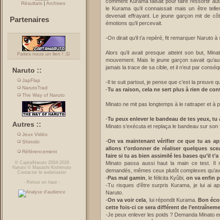
comment Kurama faisait pour faire ressortir autan
Résultats
|
Archives
le Kurama qu’il connaissait mais un être tell
devenait effrayant. Le jeune garçon mit de côt
Partenaires
émotions qu’il percevait.
-On dirait qu’il t’a repéré, fit remarquer Naruto à
Alors qu’il avait presque atteint son but, Mi
Faites nous un lien ! :D
mouvement. Mais le jeune garçon savait qu’auss
jamais la trace de sa cible, et il n’eut par cons
Naruto ::
JapFlap
-Il te suit partout, je pense que c’est la preuve qu
NarutoTrad
-
Tu as raison, cela ne sert plus à rien de con
The Way of Naruto
Minato ne mit pas longtemps à le rattraper et à 
-
Tu peux enlever le bandeau de tes yeux, tu 
Autres ::
Minato s’exécuta et replaça le bandeau sur son f
Jeux Vidéo
-
On va maintenant vérifier ce que tu as app
Shinobi
allons t’ordonner de réaliser quelques sc
Référencement
faire si tu as bien assimilé les bases qu’il t’
©
CaptaiNaruto
2004-2026
Minato passa aussi haut la main ce test. Il n
Naruto
©
Masashi Kishimoto
demandés, mêmes ceux plutôt complexes qu’av
Contacter le webmaster
-
Pas mal gamin
, le félicita Kyûbi,
on va enfin p
-
Retour en haut
-
-Tu risques d’être surpris Kurama, je lui ai ap
Naruto.
-
On va voir cela
, lui répondit Kurama.
Bon écou
cette fois-ci ce sera différent de l’entraînem
-Je peux enlever les poids ? Demanda Minato en