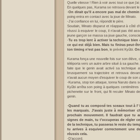
Quelle vitesse ! Rien à voir avec tout ce que j’a
En quelques pas, Kurama se retrouva devant le 
-
On dirait qu’il a encore pas mal de chemin
poing entra en contact avec la joue de Minato.
-J’ai confiance en lui, répondit le père.
Soudain, Minato disparut et réapparut à côté d’u
réussi à esquiver le coup, il n’avait pas été a
jeune garçon se massa sa joue gauche, conscient 
-
Tu es trop lent à activer la technique bien
ce qui est déjà bien. Mais tu finiras peut-ê
ton timing n’est pas bon
, le prévint Kyûbi.
On 
Kurama fonça une nouvelle fois sur son élève, qui
téléporta vers un autre arbre situé à sa gauche
faite que le genin avait activé sa technique 
brusquement sa trajectoire et retrouva devan
n’avait aucun moyen d’esquiver le coup de son 
-Kurama, stop ton attaque, tonna Naruto dans so
Kyûbi arrêta son poing à quelques centimètres 
pichenette sur le front, qui fit reculer Minato
genin.
-
Quand tu as composé tes sceaux tout à l’ h
les marquais. J’avais juste à mémoriser c
prochain mouvement. Il faudrait que tu 
signes de main, tu t’occuperas de régler c
de la technique, tu passeras le reste du te
tu arrives à esquiver correctement une de
réussis cela.
-D’accord.