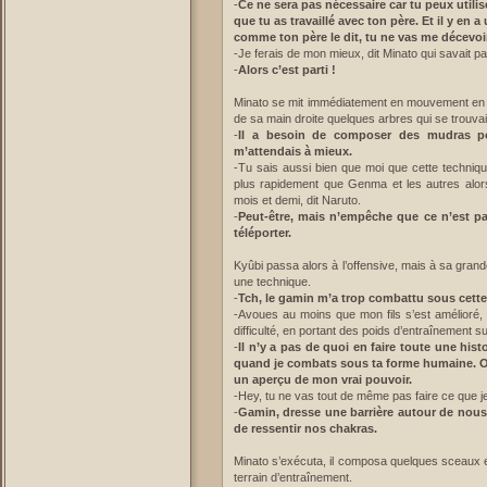
-
Ce ne sera pas nécessaire car tu peux utili
que tu as travaillé avec ton père. Et il y en a
comme ton père le dit, tu ne vas me décevoir
-Je ferais de mon mieux, dit Minato qui savait p
-
Alors c’est parti !
Minato se mit immédiatement en mouvement en 
de sa main droite quelques arbres qui se trouvai
-
Il a besoin de composer des mudras po
m’attendais à mieux.
-Tu sais aussi bien que moi que cette techniqu
plus rapidement que Genma et les autres alors
mois et demi, dit Naruto.
-
Peut-être, mais n’empêche que ce n’est pas
téléporter.
Kyûbi passa alors à l’offensive, mais à sa gran
une technique.
-
Tch, le gamin m’a trop combattu sous cette
-Avoues au moins que mon fils s’est amélioré, l
difficulté, en portant des poids d’entraînement sur
-
Il n’y a pas de quoi en faire toute une hist
quand je combats sous ta forme humaine. On 
un aperçu de mon vrai pouvoir.
-Hey, tu ne vas tout de même pas faire ce que je
-
Gamin, dresse une barrière autour de nous
de ressentir nos chakras.
Minato s’exécuta, il composa quelques sceaux et
terrain d’entraînement.