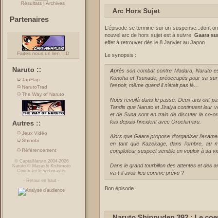
Résultats
|
Archives
Arc Hors Sujet
Partenaires
L'épisode se termine sur un suspense...dont on 
nouvel arc de hors sujet est à suivre.
Gaara sur
effet à retrouver dès le 8 Janvier au Japon.
Faites nous un lien ! :D
Le synopsis :
Naruto ::
Après son combat contre Madara, Naruto est encore entre la vie et la mort. Ses camarades de
Konoha et Tsunade, préoccupés pour sa survie
JapFlap
l’espoir, même quand il n’était pas là…
NarutoTrad
The Way of Naruto
Nous revoilà dans le passé. Deux ans ont pas
Tandis que Naruto et Jiraiya continuent leur 
et de Suna sont en train de discuter la co-o
fois depuis l’incident avec Orochimaru.
Autres ::
Jeux Vidéo
Alors que Gaara propose d’organiser l’exame
Shinobi
en tant que Kazekage, dans l’ombre, au mi
Référencement
comploteur suspect semble en vouloir à sa vi
©
CaptaiNaruto
2004-2026
Dans le grand tourbillon des attentes et des 
Naruto
©
Masashi Kishimoto
Contacter le webmaster
va-t-il avoir lieu comme prévu ?
-
Retour en haut
-
Bon épisode !
Naruto Shippuden 392 : Le coeur