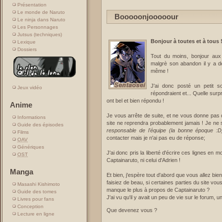
Présentation
Le monde de Naruto
Booooonjooooour
Le ninja dans Naruto
Les Personnages
Jutsus (techniques)
Bonjour à toutes et à tous 
Lexique
Dossiers
Tout du moins, bonjour aux
malgrè son abandon il y a de
même !
J'ai donc posté un petit s
Jeux vidéo
répondraient et... Quelle surp
ont bel et bien répondu !
Anime
Je vous arrête de suite, et ne vous donne pas de 
Informations
site ne reprendra probablement jamais ! Je ne 
Guide des épisodes
responsable de l'équipe (la bonne époque :D
Films
contacter mais je n'ai pas eu de réponse;
OAV
Génériques
J'ai donc pris la liberté d'écrire ces lignes e
OST
Captainaruto, ni celui d'Adrien !
Manga
Et bien, j'espère tout d'abord que vous allez bi
faisiez de beau, si certaines parties du site vo
Masashi Kishimoto
manque le plus à propos de Captainaruto ?
Guide des tomes
J'ai vu qu'il y avait un peu de vie sur le forum,
Livres pour fans
Conception
Que devenez vous ?
Lecture en ligne