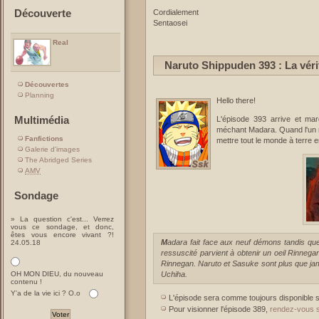
Découverte
Cordialement
Sentaosei
Real
Naruto Shippuden 393 : La vérit
Découvertes
Planning
Hello there!
Multimédia
L'épisode 393 arrive et mar
méchant Madara. Quand l'un ne 
Fanfictions
mettre tout le monde à terre en 
Galerie d'images
The Abridged Series
AMV
Sondage
» La question c'est... Verrez
vous ce sondage, et donc,
êtes vous encore vivant ?!
Madara fait face aux neuf démons tandis que l'Alliance fait face à une nouvelle menace. L'Uchiha
24.05.18
ressuscité parvient à obtenir un oeil Rinneg
Rinnegan. Naruto et Sasuke sont plus que jam
OH MON DIEU, du nouveau
Uchiha.
contenu !
Y'a de la vie ici ? O.o
L'épisode sera comme toujours disponible 
Pour visionner l'épisode 389,
rendez-vous 