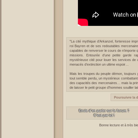
"La cité mythique d’Arkanzel, forteresse imp
roi Bayren et de ses redoutables mercenaire
capables de renverser le cours de n’importe q
missions. Entourée d’une petite garde rap
mystérieuse cité pour louer les services de c
menacés d’extinction un ultime espoir…
Mais les troupes du peuple démon, toujours 
tout semble perdu, un mystérieux combattant
des capacités des mercenaires… mais la prince
de laisser le petit groupe d’hommes souiller la
Poursuivre la 
Envie d'en parler sur le forum ?
C'est par ici !
Bonne lecture et à très bi