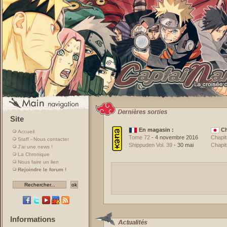
Site
En magasin :
Ch
Accueil
Tome 72
- 4 novembre 2016
Chapit
Staff - Nous contacter
Shippuden Vol. 39
- 30 mai
Chapit
J'ai une news !
La Chronique
Nous faire un lien
Rejoindre le forum !
Informations