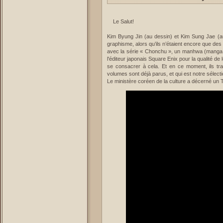
Le Salut!
Kim Byung Jin (au dessin) et Kim Sung Jae (a
graphisme, alors qu’ils n’étaient encore que d
avec la série « Chonchu », un manhwa (manga 
l'éditeur japonais Square Enix pour la qualité de 
se consacrer à cela. Et en ce moment, ils trav
volumes sont déjà parus, et qui est notre sélecti
Le ministère coréen de la culture a décerné u