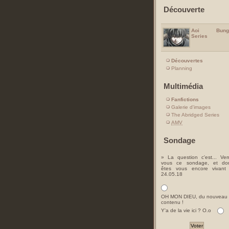
Découverte
Aoi Bung
Series
Découvertes
Planning
Multimédia
Fanfictions
Galerie d'images
The Abridged Series
AMV
Sondage
» La question c'est... Ver
vous ce sondage, et do
êtes vous encore vivant
24.05.18
OH MON DIEU, du nouveau
contenu !
Y'a de la vie ici ? O.o