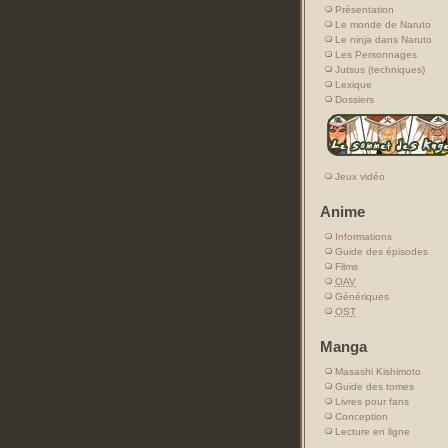
Présentation
Le monde de Naruto
Le ninja dans Naruto
Les Personnages
Jutsus (techniques)
Lexique
Dossiers
Jeux vidéo
Anime
Informations
Guide des épisodes
Films
OAV
Génériques
OST
Manga
Masashi Kishimoto
Guide des tomes
Livres pour fans
Conception
Lecture en ligne