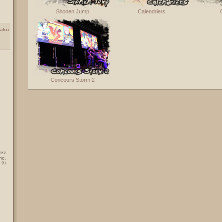
Shonen Jump
Calendriers
aku
Concours Storm 2
rez
nc,
 ?!