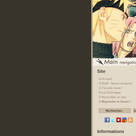
Site
Accueil
Staff - Nous contacter
J'ai une news !
La Chronique
Nous faire un lien
Rejoindre le forum !
Informations