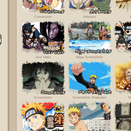
Couvertures
Artbooks
Jeux Video
Méga Screenshots
Screenshots
Screenshots Shippuden
W