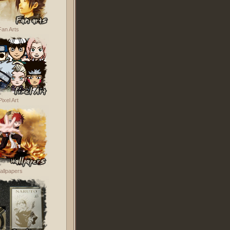
Fan Arts
Pixel Art
allpapers