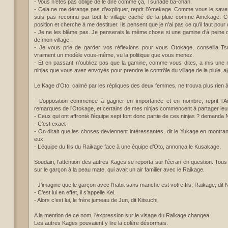
- Vous n’êtes pas obligé de le dire comme ça, Tsunade ba-chan.
- Cela ne me dérange pas d’expliquer, reprit l’Amekage. Comme vous le save
suis pas reconnu par tout le village caché de la pluie comme Amekage. C
position et cherche à me destituer. Ils pensent que je n’ai pas ce qu’il faut pour di
- Je ne les blâme pas. Je penserais la même chose si une gamine d’à peine dix
de mon village.
- Je vous prie de garder vos réflexions pour vous Otokage, conseilla T
vraiment un modèle vous-même, vu la politique que vous menez.
- Et en passant n’oubliez pas que la gamine, comme vous dites, a mis une 
ninjas que vous avez envoyés pour prendre le contrôle du village de la pluie, a
Le Kage d’Oto, calmé par les répliques des deux femmes, ne trouva plus rien à
- L’opposition commence à gagner en importance et en nombre, reprit l’
remarques de l’Otokage, et certains de mes ninjas commencent à partager leur
- Ceux qui ont affronté l’équipe sept font donc partie de ces ninjas ? demanda 
- C’est exact !
- On dirait que les choses deviennent intéressantes, dit le Yukage en montra
eux.
- L’équipe du fils du Raikage face à une équipe d’Oto, annonça le Kusakage.
Soudain, l’attention des autres Kages se reporta sur l’écran en question. Tou
sur le garçon à la peau mate, qui avait un air familier avec le Raikage.
- J’imagine que le garçon avec l’habit sans manche est votre fils, Raikage, dit 
- C’est lui en effet, il s’appelle Kei.
- Alors c’est lui, le frère jumeau de Jun, dit Kitsuchi.
A la mention de ce nom, l’expression sur le visage du Raikage changea.
Les autres Kages pouvaient y lire la colère désormais.