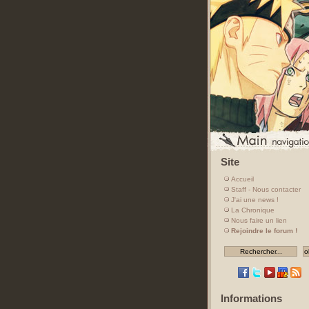
Site
Accueil
Staff - Nous contacter
J'ai une news !
La Chronique
Nous faire un lien
Rejoindre le forum !
Informations