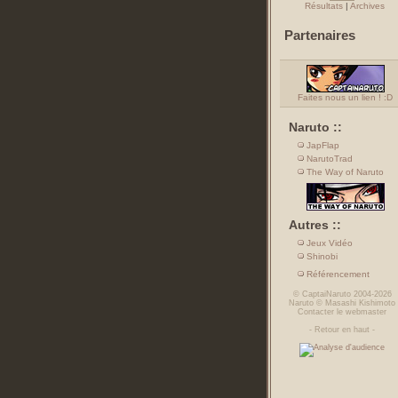
Résultats
|
Archives
Partenaires
Faites nous un lien ! :D
Naruto ::
JapFlap
NarutoTrad
The Way of Naruto
Autres ::
Jeux Vidéo
Shinobi
Référencement
©
CaptaiNaruto
2004-2026
Naruto
©
Masashi Kishimoto
Contacter le webmaster
-
Retour en haut
-