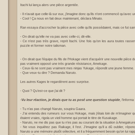
Itachi lui lança alors une pièce argentée.
- Il n’avait que celle-là sur eux, j’imagine donc qu’ils n'ont commencé qu’avec
- Cool ! Ça nous en fait deux maintenant, déclara Minato.
Ran essaya d’accrocher la pièce avec celle qu’ils possédaient, mais ce fut sa
- On dirait qu’elle ne va pas avec celle-ci, dit-elle.
- Ce n’est pas très grave, reprit Itachi. Une fois qu’on les aura toutes rassem
puzzle et former notre talisman.
- On dirait que l’équipe du fils de l’Hokage vient d’acquérir une nouvelle pièce d
pas vraiment opposé une très grande résistance, Amekage.
- Ceux-là ne sont pas vraiment mes ninjas Yukage, répondit une jeune femme.
- Que veux-tu dire ? Demanda Naruto.
Les autres Kages le regardèrent avec surprise.
- Quoi ? Qu’est-ce que j’ai dit ?
-
Vu leur réaction, je dirais que tu as posé une question stupide
, l’informa
- Tu n’as pas changé Naruto, soupira Gaara.
- J’ai entendu des rumeurs sur vous Hokage, mais j’étais loin de m’imaginer qu
étaient vraies, rigola un vieil homme qui portait le titre de Kusakage.
- Naruto, ne me dis pas que tu n’es pas au courant de la situation à Amegaku
- Ne vous inquiétez pas Raikage, il l’est. J’imagine qu’il a dû oublier, rép
Naruto a une mémoire plutôt sélective, et il a fréquemment besoin qu’on lui rappel