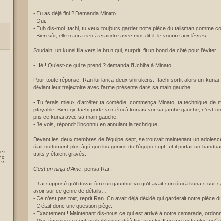
- Tu as déjà fini ? Demanda Minato.
- Oui.
- Euh dis-moi Itachi, tu veux toujours garder notre pièce du talisman comme c
- Bien sûr, elle n’aura rien à craindre avec moi, dit-il, le sourire aux lèvres.
Soudain, un kunai fila vers le brun qui, surprit, fit un bond de côté pour l’éviter.
- Hé ! Qu’est-ce qui te prend ? demanda l’Uchiha à Minato.
Pour toute réponse, Ran lui lança deux shirukens. Itachi sortit alors un kunai e
déviant leur trajectoire avec l’arme présente dans sa main gauche.
- Tu ferais mieux d’arrêter ta comédie, commença Minato, ta technique de
pitoyable. Bien qu’Itachi porte son étui à kunaïs sur sa jambe gauche, c’est un dr
pris ce kunai avec sa main gauche.
- Je vois, répondit l’inconnu en annulant la technique.
Devant les deux membres de l’équipe sept, se trouvait maintenant un adolescent.
était nettement plus âgé que les genins de l’équipe sept, et il portait un bande
rez
traits y étaient gravés.
nc,
 ?!
C’est un ninja d’Ame
, pensa Ran.
- J’ai supposé qu’il devait être un gaucher vu qu’il avait son étui à kunaïs sur
avoir sur ce genre de détails…
- Ce n’est pas tout, reprit Ran. On avait déjà décidé qui garderait notre pièce 
- C’était donc une question piège.
- Exactement ! Maintenant dis-nous ce qui est arrivé à notre camarade, ordon
- Mes équipiers en ont probablement déjà fini avec lui. Il ne me reste plus qu’à v