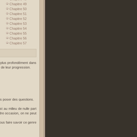
Chapitre 49
Chapitre 50
Chapitre 51
Chapitre 52
Chapitre 53
Chapitre 54
Chapitre 55
Chapitre 56
Chapitre 57
eu plus profondément dans
 de leur progression.
ous poser des questions.
t au milieu de nulle part
dre occasion, on ne peut
ous faire savoir ce genre