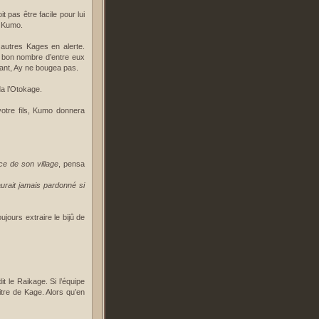
 pas être facile pour lui
e Kumo.
autres Kages en alerte.
t bon nombre d’entre eux
dant, Ay ne bougea pas.
da l’Otokage.
votre fils, Kumo donnera
ce de son village
, pensa
urait jamais pardonné si
ujours extraire le bijû de
it le Raikage. Si l’équipe
tre de Kage. Alors qu’en