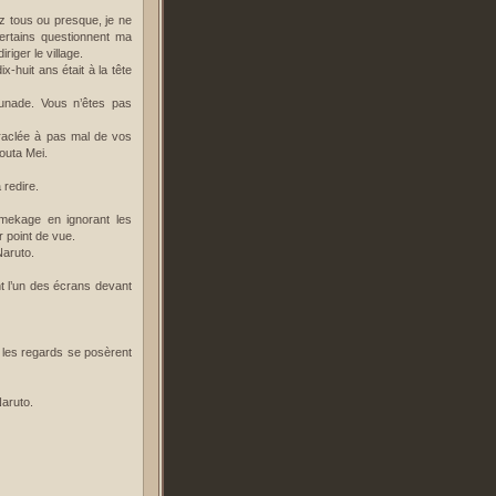
z tous ou presque, je ne
ertains questionnent ma
riger le village.
-huit ans était à la tête
sunade. Vous n’êtes pas
raclée à pas mal de vos
jouta Mei.
 redire.
Amekage en ignorant les
 point de vue.
Naruto.
nt l’un des écrans devant
s les regards se posèrent
Naruto.