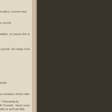
 une pièce, comme nous.
ns succès.
blées, on pourra finir le
u puzzle. Vos ninjas n’ont
 Kyûbi.
e certaines d’entre elles
re ? Demanda Ay.
ondit Tsunade. Voyez-vous
le ce qu’il sait déjà.