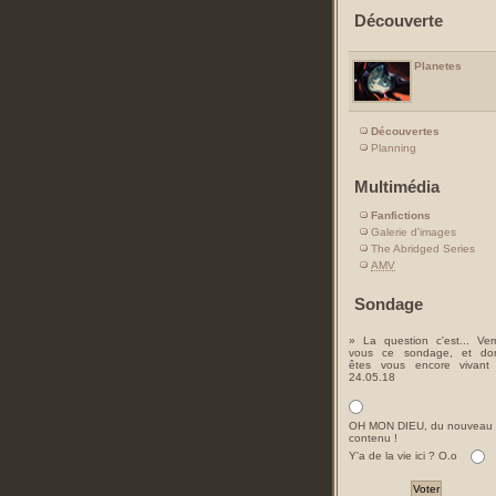
Découverte
Planetes
Découvertes
Planning
Multimédia
Fanfictions
Galerie d'images
The Abridged Series
AMV
Sondage
» La question c'est... Ver
vous ce sondage, et do
êtes vous encore vivant
24.05.18
OH MON DIEU, du nouveau
contenu !
Y'a de la vie ici ? O.o