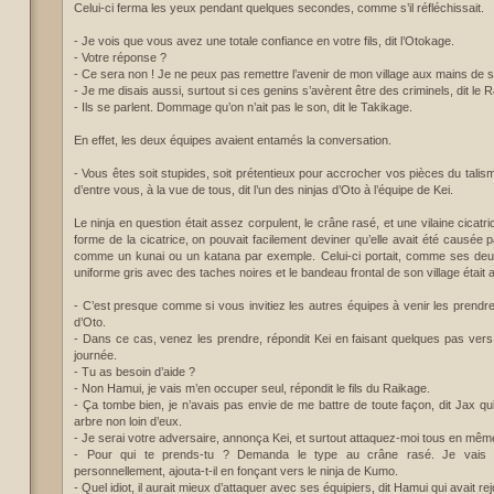
Celui-ci ferma les yeux pendant quelques secondes, comme s’il réfléchissait.
- Je vois que vous avez une totale confiance en votre fils, dit l’Otokage.
- Votre réponse ?
- Ce sera non ! Je ne peux pas remettre l’avenir de mon village aux mains de 
- Je me disais aussi, surtout si ces genins s’avèrent être des criminels, dit le 
- Ils se parlent. Dommage qu’on n’ait pas le son, dit le Takikage.
En effet, les deux équipes avaient entamés la conversation.
- Vous êtes soit stupides, soit prétentieux pour accrocher vos pièces du talis
d’entre vous, à la vue de tous, dit l’un des ninjas d’Oto à l’équipe de Kei.
Le ninja en question était assez corpulent, le crâne rasé, et une vilaine cicatr
forme de la cicatrice, on pouvait facilement deviner qu’elle avait été causée
comme un kunai ou un katana par exemple. Celui-ci portait, comme ses de
uniforme gris avec des taches noires et le bandeau frontal de son village était 
- C’est presque comme si vous invitiez les autres équipes à venir les prendre, r
d’Oto.
- Dans ce cas, venez les prendre, répondit Kei en faisant quelques pas vers 
journée.
- Tu as besoin d’aide ?
- Non Hamui, je vais m’en occuper seul, répondit le fils du Raikage.
- Ça tombe bien, je n’avais pas envie de me battre de toute façon, dit Jax qui
arbre non loin d’eux.
- Je serai votre adversaire, annonça Kei, et surtout attaquez-moi tous en mê
- Pour qui te prends-tu ? Demanda le type au crâne rasé. Je vais
personnellement, ajouta-t-il en fonçant vers le ninja de Kumo.
- Quel idiot, il aurait mieux d’attaquer avec ses équipiers, dit Hamui qui avait rej