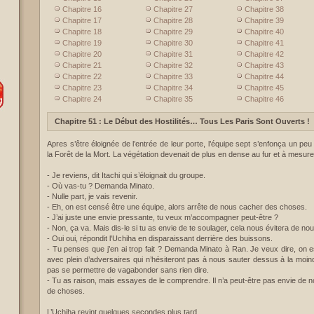
Chapitre 16
Chapitre 27
Chapitre 38
Chapitre 17
Chapitre 28
Chapitre 39
Chapitre 18
Chapitre 29
Chapitre 40
Chapitre 19
Chapitre 30
Chapitre 41
Chapitre 20
Chapitre 31
Chapitre 42
Chapitre 21
Chapitre 32
Chapitre 43
Chapitre 22
Chapitre 33
Chapitre 44
Chapitre 23
Chapitre 34
Chapitre 45
Chapitre 24
Chapitre 35
Chapitre 46
Chapitre 51 :
Le Début des Hostilités… Tous Les Paris Sont Ouverts !
Apres s’être éloignée de l’entrée de leur porte, l’équipe sept s’enfonça un p
la Forêt de la Mort. La végétation devenait de plus en dense au fur et à mesure
- Je reviens, dit Itachi qui s’éloignait du groupe.
- Où vas-tu ? Demanda Minato.
- Nulle part, je vais revenir.
- Eh, on est censé être une équipe, alors arrête de nous cacher des choses.
- J’ai juste une envie pressante, tu veux m’accompagner peut-être ?
- Non, ça va. Mais dis-le si tu as envie de te soulager, cela nous évitera de n
- Oui oui, répondit l'Uchiha en disparaissant derrière des buissons.
- Tu penses que j’en ai trop fait ? Demanda Minato à Ran. Je veux dire, on es
avec plein d’adversaires qui n’hésiteront pas à nous sauter dessus à la moin
pas se permettre de vagabonder sans rien dire.
- Tu as raison, mais essayes de le comprendre. Il n’a peut-être pas envie de n
de choses.
L’Uchiha revint quelques secondes plus tard.