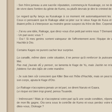
- Son frère jumeau a une sacrée réputation, commença le Kusakage, ce ne doit
de vivre dans l’ombre du génie de Kumo, ou plutôt devrais-je dire le criminel d
Le regard qu’Ay lança au Kusakage à ce moment mit automatiquement les 
Ceux-ci pensaient que le Raikage allait se jeter sur le vieux Kage de Kusa e
étaient prêts à s’interposer au moindre geste suspect du frère de Bee. Cepen
- J’ai eu une idée, Raikage, que direz-vous d’un petit pari entre nous ? Deman
- Un pari avec vous ?
- Oui ! Si mes genins sortent vainqueur de l’affrontement avec l’équipe de 
Hachibi à Oto.
Certains Kages ne purent cacher leur surprise.
La canaille, même dans cette situation, il ne pense qu’à renforcer la puissan
Mei.
Pas mal, j’aurais dû y penser
, se lamenta le Kage de Yu,
mais Jashin ne m’a
j’obtiens l’un des bijûs de cette manière.
- Je suis bien sûr conscient que Killer Bee est l’hôte d’Hachibi, mais on peut to
son corps, ajouta le Kage d’Oto.
Le Raikage n’acceptera jamais un tel pari
, se dirent Naruto et Gaara.
Le risque est bien trop grand
, pensa Tsuande.
- Intéressant ! Mais je n’accepterai votre pari qu’à une seule condition, répond
de mon fils gagne, Oto sera sous le contrôle de Kumo et vous perdez votre ti
dites-vous, Otokage ?