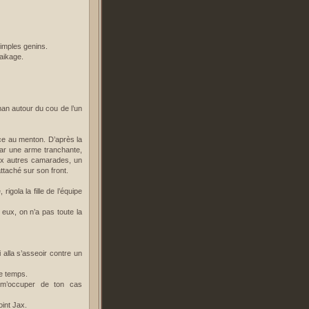
simples genins.
Raikage.
man autour du cou de l’un
ice au menton. D’après la
 par une arme tranchante,
ux autres camarades, un
attaché sur son front.
igola la fille de l’équipe
eux, on n’a pas toute la
 alla s’asseoir contre un
me temps.
 m’occuper de ton cas
oint Jax.