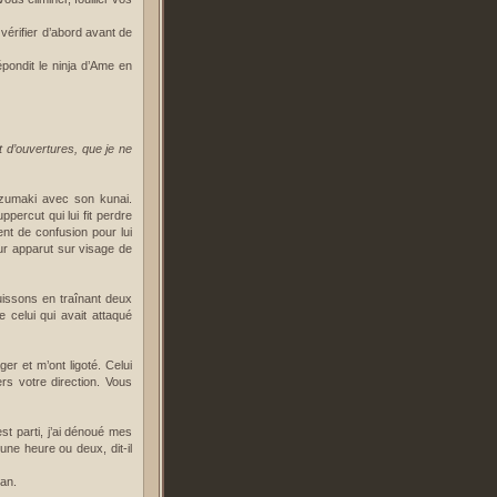
vérifier d’abord avant de
épondit le ninja d’Ame en
t d’ouvertures, que je ne
Uzumaki avec son kunai.
percut qui lui fit perdre
nt de confusion pour lui
ur apparut sur visage de
buissons en traînant deux
 celui qui avait attaqué
er et m’ont ligoté. Celui
rs votre direction. Vous
est parti, j’ai dénoué mes
une heure ou deux, dit-il
an.