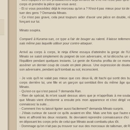
corps et prendre la pièce que vous avez.
- Et si vous possédez déjà le morceau qu’on a ? N’est-il pas mieux pour toi de 
tuer des gens ? Demanda Minato.
- Ce n’est pas grave, cela peut toujours aider d’avoir une pièce en double, r
fonçant sur lui.
Minato soupira.
Comparé à Kurama-san, ce type a l’air de bouger au ralenti. Il laisse tellemen
sais même pas laquelle utiliser pour contre-attaquer.
Arrivé au corps à corps, le ninja d’Ame essaya d’atteindre la gorge de l’
Minato se saisit simplement du poignet de son adversaire, et lui décocha un up
l’équilibre pendant quelques instants. Le genin de Konoha profita de ce mome
asséner un dernier coup de coude en plein plexus. Une expression de doule
son adversaire, pendant qu’il tombait au sol, inconscient.
- Je vois qu’il ne valait pas mieux que ces deux-là, dit Itachi qui sortit des 
corps derrière lui, une fille et un garçon qui semblait être du même âge que
Minato.
- Qu’est-ce qui s’est passé ? demanda Ran.
- Rien de spécial, ils m’ont sauté dessus alors que je m’apprêtais à me soulag
que Minato vient d’endormir a ensuite pris mon apparence et s’est dirigé ve
connaissez la suite…
- Comment t’es-tu laissé ligoter aussi facilement? demanda Minato surpris.
- J’étais curieux de savoir ce qu’ils avaient en tête. Mais une fois que l’autre 
liens et affronté les deux restants. Ils devraient reprendre connaissance d’ici 
en déposant les corps près de celui que Minato avait combattu plus tôt.
- Dommage qu’on n’ait pas pu trouver sur eux des morceaux de talisman, dit R