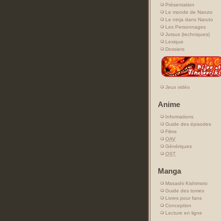
Présentation
Le monde de Naruto
Le ninja dans Naruto
Les Personnages
Jutsus (techniques)
Lexique
Dossiers
Jeux vidéo
Anime
Informations
Guide des épisodes
Films
OAV
Génériques
OST
Manga
Masashi Kishimoto
Guide des tomes
Livres pour fans
Conception
Lecture en ligne