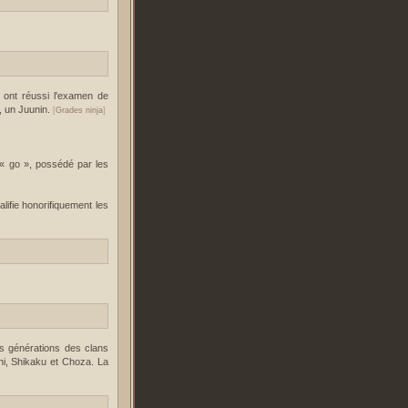
i ont réussi l'examen de
ï, un Juunin.
[
Grades ninja
]
e « go », possédé par les
ifie honorifiquement les
s générations des clans
hi, Shikaku et Choza. La