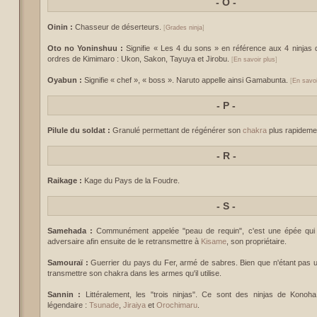
-
O -
Oinin :
Chasseur de déserteurs.
[
Grades ninja
]
Oto no Yoninshuu :
Signifie « Les 4 du sons » en référence aux 4 ninjas d
ordres de Kimimaro : Ukon, Sakon, Tayuya et Jirobu.
[
En savoir plus
]
Oyabun :
Signifie « chef », « boss ». Naruto appelle ainsi Gamabunta.
[
En savoi
-
P -
Pilule du soldat :
Granulé permettant de régénérer son
chakra
plus rapidemen
-
R -
Raikage :
Kage du Pays de la Foudre.
-
S -
Samehada :
Communément appelée "peau de requin", c'est une épée qui
adversaire afin ensuite de le retransmettre à
Kisame
, son propriétaire.
Samouraï :
Guerrier du pays du Fer, armé de sabres. Bien que n'étant pas un 
transmettre son chakra dans les armes qu'il utilise.
Sannin :
Littéralement, les "trois ninjas". Ce sont des ninjas de Konoh
légendaire :
Tsunade
,
Jiraiya
et
Orochimaru
.