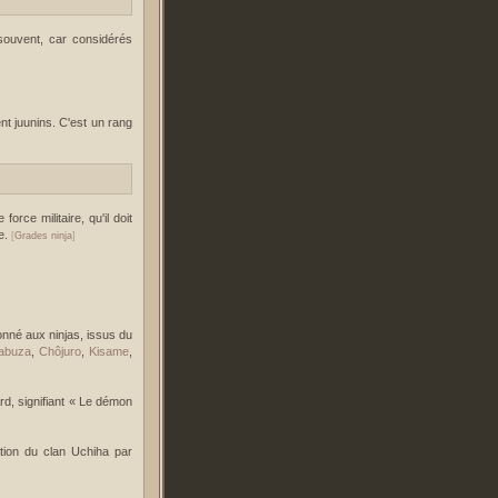
 souvent, car considérés
t juunins. C'est un rang
orce militaire, qu'il doit
ge.
[
Grades ninja
]
nné aux ninjas, issus du
abuza
,
Chôjuro
,
Kisame
,
rd, signifiant « Le démon
ation du clan Uchiha par