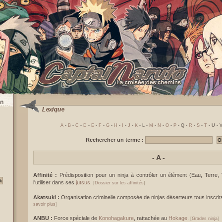
A
-
B
-
C
-
D
-
E
-
F
-
G
-
H
-
I
-
J
-
K
- L -
M
-
N
-
O
-
P
- Q -
R
-
S
-
T
- U - V
Rechercher un terme :
-
A -
Affinité :
Prédisposition pour un ninja à contrôler un élément (Eau, Terre,
l'utiliser dans ses
jutsus
.
[
Dossier sur les affinités
]
Akatsuki :
Organisation criminelle composée de ninjas déserteurs tous inscri
savoir plus
]
ANBU :
Force spéciale de
Konohagakure
, rattachée au
Hokage
.
[
Grades ninja
]