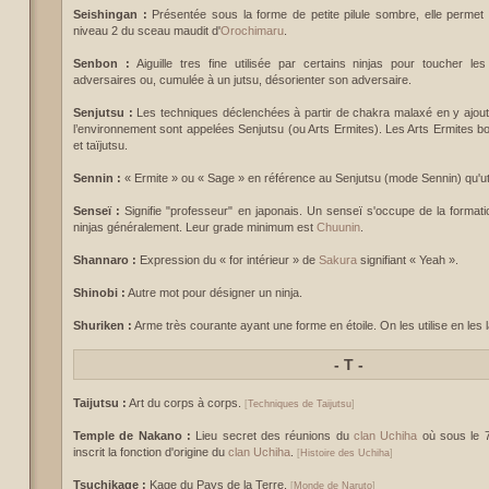
Seishingan :
Présentée sous la forme de petite pilule sombre, elle permet à l
niveau 2 du sceau maudit d'
Orochimaru
.
Senbon :
Aiguille tres fine utilisée par certains ninjas pour toucher le
adversaires ou, cumulée à un jutsu, désorienter son adversaire.
Senjutsu :
Les techniques déclenchées à partir de chakra malaxé en y ajoutan
l’environnement sont appelées Senjutsu (ou Arts Ermites). Les Arts Ermites bo
et taïjutsu.
Sennin :
« Ermite » ou « Sage » en référence au Senjutsu (mode Sennin) qu'ut
Senseï :
Signifie "professeur" en japonais. Un senseï s'occupe de la formati
ninjas généralement. Leur grade minimum est
Chuunin
.
Shannaro :
Expression du « for intérieur » de
Sakura
signifiant « Yeah ».
Shinobi :
Autre mot pour désigner un ninja.
Shuriken :
Arme très courante ayant une forme en étoile. On les utilise en les l
-
T -
Taijutsu :
Art du corps à corps.
[
Techniques de Taijutsu
]
Temple de Nakano :
Lieu secret des réunions du
clan Uchiha
où sous le 7
inscrit la fonction d'origine du
clan Uchiha
.
[
Histoire des Uchiha
]
Tsuchikage :
Kage du Pays de la Terre.
[
Monde de Naruto
]