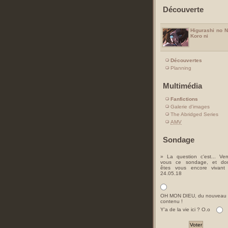
Découverte
Higurashi no 
Koro ni
Découvertes
Planning
Multimédia
Fanfictions
Galerie d'images
The Abridged Series
AMV
Sondage
» La question c'est... Ver
vous ce sondage, et do
êtes vous encore vivant
24.05.18
OH MON DIEU, du nouveau
contenu !
Y'a de la vie ici ? O.o