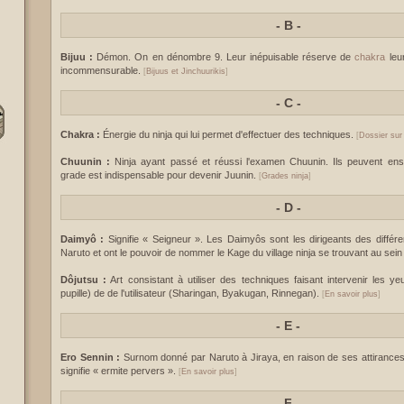
-
B -
Bijuu :
Démon. On en dénombre 9. Leur inépuisable réserve de
chakra
leu
incommensurable.
[
Bijuus et Jinchuurikis
]
-
C -
Chakra :
Énergie du ninja qui lui permet d'effectuer des techniques.
[
Dossier sur
Chuunin :
Ninja ayant passé et réussi l'examen Chuunin. Ils peuvent ens
grade est indispensable pour devenir Juunin.
[
Grades ninja
]
-
D -
Daimyô :
Signifie « Seigneur ». Les Daimyôs sont les dirigeants des différ
Naruto et ont le pouvoir de nommer le Kage du village ninja se trouvant au sei
Dôjutsu :
Art consistant à utiliser des techniques faisant intervenir les ye
pupille) de de l'utilisateur (Sharingan, Byakugan, Rinnegan).
[
En savoir plus
]
-
E -
Ero Sennin :
Surnom donné par Naruto à Jiraya, en raison de ses attirance
signifie « ermite pervers ».
[
En savoir plus
]
-
F -