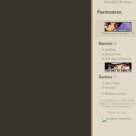
Résultats
|
Archives
Partenaires
Faites nous un lien ! :D
Naruto ::
JapFlap
NarutoTrad
The Way of Naruto
Autres ::
Jeux Vidéo
Shinobi
Référencement
©
CaptaiNaruto
2004-2026
Naruto
©
Masashi Kishimoto
Contacter le webmaster
-
Retour en haut
-