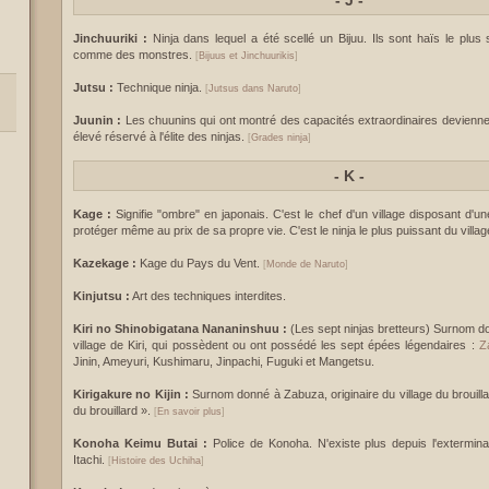
-
J -
Jinchuuriki :
Ninja dans lequel a été scellé un Bijuu. Ils sont haïs le plus
comme des monstres.
[
Bijuus et Jinchuurikis
]
Jutsu :
Technique ninja.
[
Jutsus dans Naruto
]
Juunin :
Les chuunins qui ont montré des capacités extraordinaires deviennen
élevé réservé à l'élite des ninjas.
[
Grades ninja
]
-
K -
Kage :
Signifie "ombre" en japonais. C'est le chef d'un village disposant d'une f
protéger même au prix de sa propre vie. C'est le ninja le plus puissant du villa
Kazekage :
Kage du Pays du Vent.
[
Monde de Naruto
]
Kinjutsu :
Art des techniques interdites.
Kiri no Shinobigatana Nananinshuu :
(Les sept ninjas bretteurs) Surnom do
village de Kiri, qui possèdent ou ont possédé les sept épées légendaires :
Z
Jinin, Ameyuri, Kushimaru, Jinpachi, Fuguki et Mangetsu.
Kirigakure no Kijin :
Surnom donné à Zabuza, originaire du village du brouilla
du brouillard ».
[
En savoir plus
]
Konoha Keimu Butai :
Police de Konoha. N'existe plus depuis l'extermin
Itachi.
[
Histoire des Uchiha
]