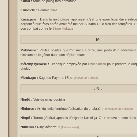
Kunai :
Arme de poing très commune.
Kunoichi :
Femme ninja.
Kusagani :
Dans la mythologie japonaise, c'est une épée légendaire retro
serpent à huit têtes après avoir été tué par Susano-O, le dieu des tempêtes.
O
son combat contre le
3ème Hokage
.
-
M -
Makibishi :
Petites pointes que l'on lance à terre, aux pieds d'un adversaire
simplement le gêner dans son déplacement.
Métempsychose :
Technique employée par
Orochimaru
pour prendre le corp
choisi.
Mizukage :
Kage du Pays de l'Eau.
[
Monde de Naruto
]
-
N -
Nindô :
Voie du ninja, doctrine.
Ninjutsu :
Art du ninja (implique l'utilisation du chakra).
[
Techniques de Ninjutsu
]
Ninpô :
Terme général japonais désignant l'art ninja. On retrouve ce mot dans
Nukenin :
Ninja déserteur.
[
Grades ninja
]