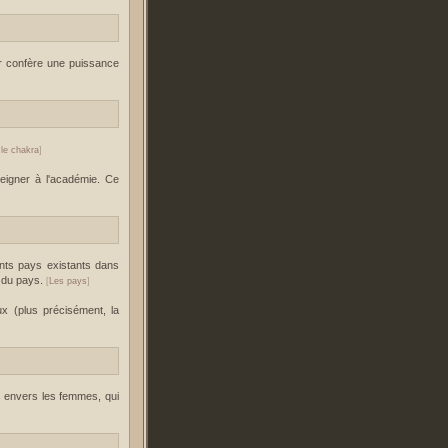
r confère une puissance
 le chakra
]
eigner à l'académie. Ce
ents pays existants dans
n du pays.
[
Les pays
]
ux (plus précisément, la
s envers les femmes, qui