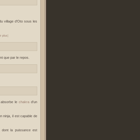
u village d'Oto sous les
r plus
]
t que par le repos.
 absorbe le
chakra
d'un
ninja, il est capable de
a dont la puissance est