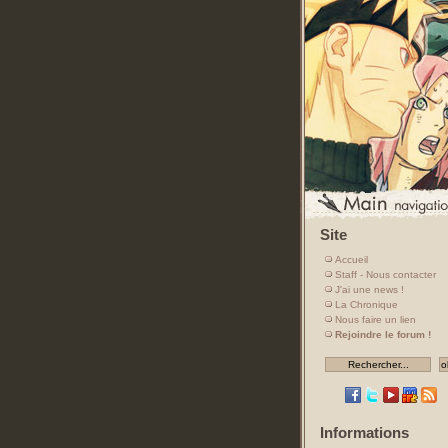
Site
Accueil
Staff - Nous contacter
J'ai une news !
La Chronique
Nous faire un lien
Rejoindre le forum !
Informations