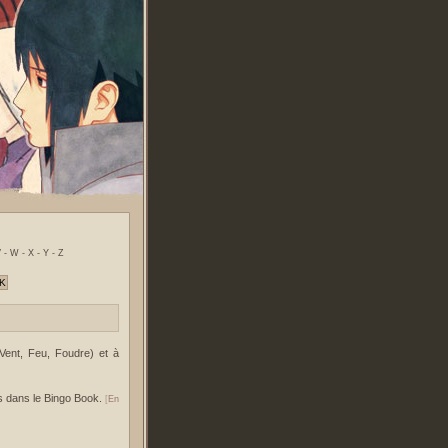
 - W - X - Y - Z
 Vent, Feu, Foudre) et à
ts dans le Bingo Book.
[
En