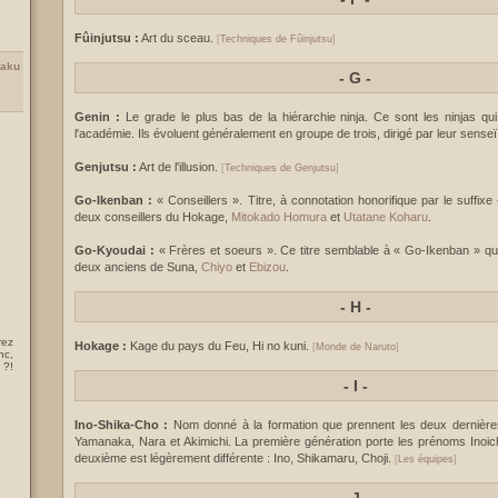
Fûinjutsu :
Art du sceau.
[
Techniques de Fûinjutsu
]
Naku
-
G -
Genin :
Le grade le plus bas de la hiérarchie ninja. Ce sont les ninjas qu
l'académie. Ils évoluent généralement en groupe de trois, dirigé par leur sense
Genjutsu :
Art de l'illusion.
[
Techniques de Genjutsu
]
Go-Ikenban :
« Conseillers ». Titre, à connotation honorifique par le suffix
deux conseillers du Hokage,
Mitokado Homura
et
Utatane Koharu
.
Go-Kyoudai :
« Frères et soeurs ». Ce titre semblable à « Go-Ikenban » qual
deux anciens de Suna,
Chiyo
et
Ebizou
.
-
H -
rez
Hokage :
Kage du pays du Feu, Hi no kuni.
[
Monde de Naruto
]
nc,
 ?!
-
I -
Ino-Shika-Cho :
Nom donné à la formation que prennent les deux dernière
Yamanaka, Nara et Akimichi. La première génération porte les prénoms Inoic
deuxième est légèrement différente : Ino, Shikamaru, Choji.
[
Les équipes
]