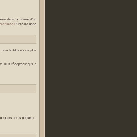
uvée dans la queue d'un
rochimaru
l'utilisera dans
, pour le blesser ou plus
s d'un réceptacle qu'il a
 certains noms de jutsus.