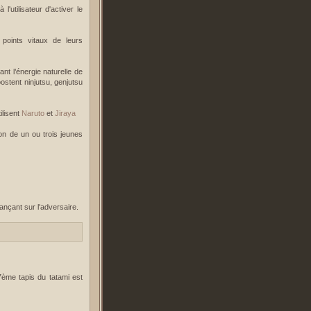
'utilisateur d'activer le
s points vitaux de leurs
t l’énergie naturelle de
ostent ninjutsu, genjutsu
ilisent
Naruto
et
Jiraya
on de un ou trois jeunes
ançant sur l'adversaire.
ème tapis du tatami est