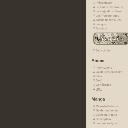
Présentation
Le monde de Naruto
Le ninja dans Naruto
Les Personnages
Jutsus (techniques)
Lexique
Dossiers
Jeux vidéo
Anime
Informations
Guide des épisodes
Films
OAV
Génériques
OST
Manga
Masashi Kishimoto
Guide des tomes
Livres pour fans
Conception
Lecture en ligne