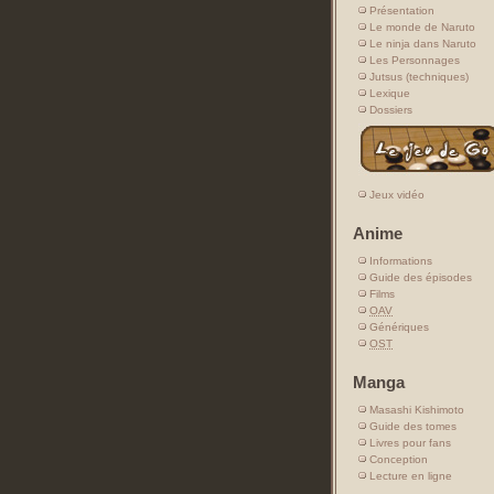
Présentation
Le monde de Naruto
Le ninja dans Naruto
Les Personnages
Jutsus (techniques)
Lexique
Dossiers
Jeux vidéo
Anime
Informations
Guide des épisodes
Films
OAV
Génériques
OST
Manga
Masashi Kishimoto
Guide des tomes
Livres pour fans
Conception
Lecture en ligne