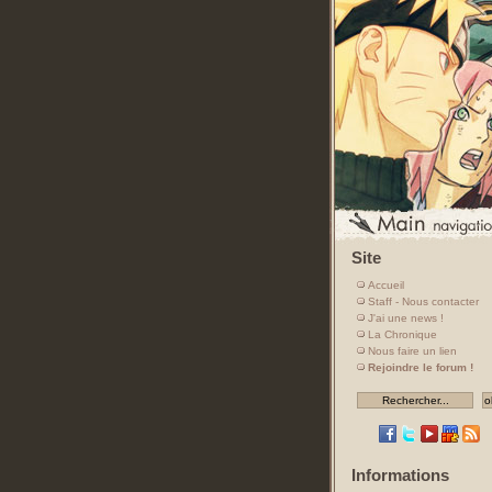
Site
Accueil
Staff - Nous contacter
J'ai une news !
La Chronique
Nous faire un lien
Rejoindre le forum !
Informations