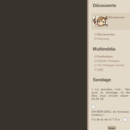
Découverte
Barakamon
Découvertes
Planning
Multimédia
Fanfictions
Galerie d'images
The Abridged Series
AMV
Sondage
» La question c'est... Ver
vous ce sondage, et do
êtes vous encore vivant
24.05.18
OH MON DIEU, du nouveau
contenu !
Y'a de la vie ici ? O.o