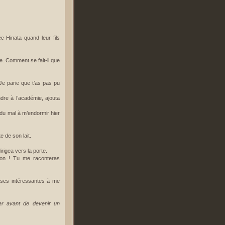
c Hinata quand leur fils
e. Comment se fait-il que
Je parie que t’as pas pu
ndre à l’académie, ajouta
u du mal à m’endormir hier
te de son lait.
rigea vers la porte.
ston ! Tu me raconteras
hoses intéressantes à me
er avant de devenir un