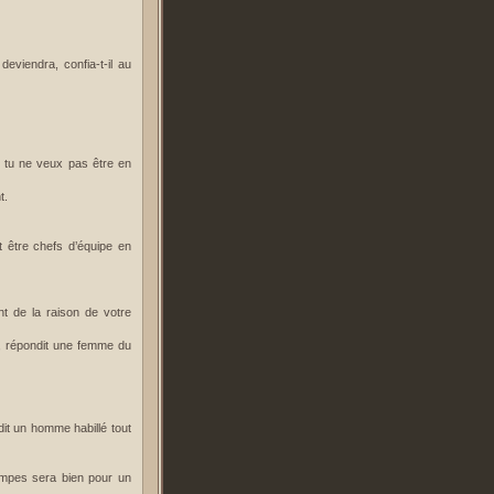
eviendra, confia-t-il au
si tu ne veux pas être en
t.
nt être chefs d’équipe en
nt de la raison de votre
s, répondit une femme du
it un homme habillé tout
ompes sera bien pour un