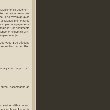
lait bientôt se coucher. Il
âte de rentrer retrouver
e, il se retrouvait avec
 n’aimait pas. Même après
 s’occuper de la paperasse
t négliger. Ces documents
noncé le lendemain ainsi
aspirants ninjas.
endez-vous. Il se dépêcha
re en lisant la dernière.
i-ci jeta un coup d’œil à
 le bureau accompagné de
nt ainsi. Au début de son
enait à chaque fois qu’ils