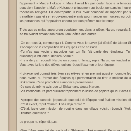
l’appelaient « Maître Hokage ». Mais il avait fini par céder face à la ténac
pouvaient l’appeler « Maître Hokage » uniquement au boulot pendant les heure
l’occasion l’exigeait. En contrepartie, il leur avait demandé de l’appeler pa
travaillaient pas et se retrouvaient entre amis pour manger un morceau ou boi
les personnes qui l’appelaient encore par son prénom tout le temps.
Trois autres ninjas apparurent soudainement dans la pièce. Naruto regarda S
se trouvaient devant son bureau aux côtés des autres.
-On est tous là, commença-t-il. Comme vous le savez j’ai décidé de laisser S
s’occuper de la composition des équipes cette session.
-Tu n’as pas voulu y participer car ton fils fait partie des étudiants. T
quelconque influence, déclara Sasuke.
-Il y a de ça, répondit Naruto en souriant. Tenez, reprit Naruto en tendant
Vous avez la liste des élèves qui ont réussi l’examen et leur équipe.
-Iruka-sensei connait très bien ses élèves et en prenant aussi en compte leur
nous avons pu former des équipes qui permettraient de tirer le meilleur de c
Shikamaru. Cette promotion s’annonce prometteuse.
-Je suis du même avis que toi Shikamaru, ajouta Naruto.
Ses interlocuteurs parcoururent rapidement la liasse de papiers qui leur avait 
-A propos des senseis, je pensais que celui de l’équipe neuf était en mission, dit
-C’est exact, reprit Yamato. Est-il déjà rentré ?
-C’était juste une mission de routine dans un village voisin, répondit l’Hok
D’autres questions ?
Le groupe ne répondit pas.
-Bien ! Vous avez fait du bon boulot, Shikamaru, Iruka-sensei. Rentrons tous ma