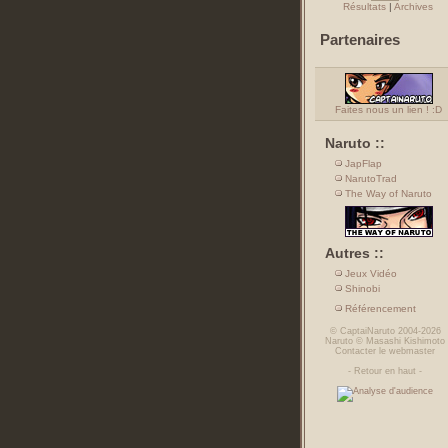
Résultats
|
Archives
Partenaires
Faites nous un lien ! :D
Naruto ::
JapFlap
NarutoTrad
The Way of Naruto
Autres ::
Jeux Vidéo
Shinobi
Référencement
©
CaptaiNaruto
2004-2026
Naruto
©
Masashi Kishimoto
Contacter le webmaster
-
Retour en haut
-