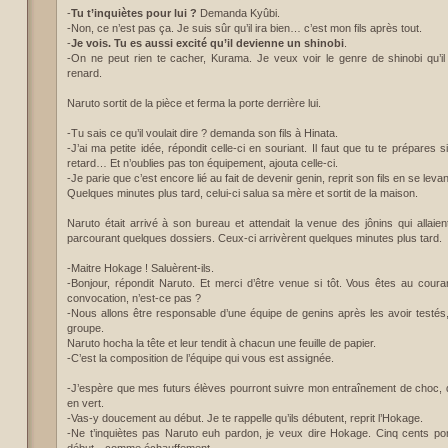
-
Tu t’inquiètes pour lui ?
Demanda Kyûbi.
-Non, ce n’est pas ça. Je suis sûr qu’il ira bien… c’est mon fils après tout.
-
Je vois. Tu es aussi excité qu’il devienne un shinobi
.
-On ne peut rien te cacher, Kurama. Je veux voir le genre de shinobi qu’il d
renard.
Naruto sortit de la pièce et ferma la porte derrière lui.
-Tu sais ce qu’il voulait dire ? demanda son fils à Hinata.
-J’ai ma petite idée, répondit celle-ci en souriant. Il faut que tu te prépares 
retard… Et n’oublies pas ton équipement, ajouta celle-ci.
-Je parie que c’est encore lié au fait de devenir genin, reprit son fils en se levan
Quelques minutes plus tard, celui-ci salua sa mère et sortit de la maison.
Naruto était arrivé à son bureau et attendait la venue des jônins qui allaie
parcourant quelques dossiers. Ceux-ci arrivèrent quelques minutes plus tard.
-Maitre Hokage ! Saluèrent-ils.
-Bonjour, répondit Naruto. Et merci d’être venue si tôt. Vous êtes au coura
convocation, n’est-ce pas ?
-Nous allons être responsable d’une équipe de genins après les avoir testé
groupe.
Naruto hocha la tête et leur tendit à chacun une feuille de papier.
-C’est la composition de l’équipe qui vous est assignée.
-J’espère que mes futurs élèves pourront suivre mon entraînement de choc, d
en vert.
-Vas-y doucement au début. Je te rappelle qu’ils débutent, reprit l’Hokage.
-Ne t’inquiètes pas Naruto euh pardon, je veux dire Hokage. Cinq cents p