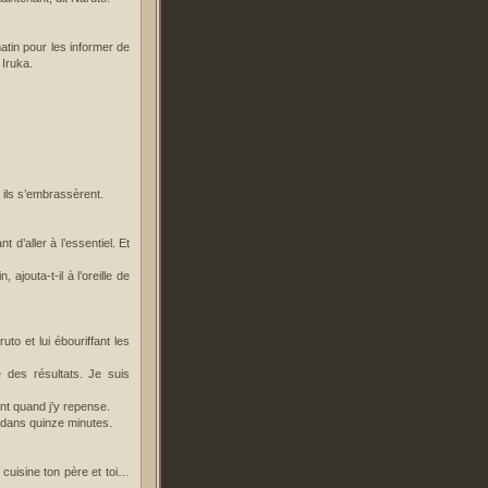
matin pour les informer de
 Iruka.
t ils s’embrassèrent.
d’aller à l’essentiel. Et
ajouta-t-il à l’oreille de
o et lui ébouriffant les
 des résultats. Je suis
ant quand j’y repense.
t dans quinze minutes.
 cuisine ton père et toi…