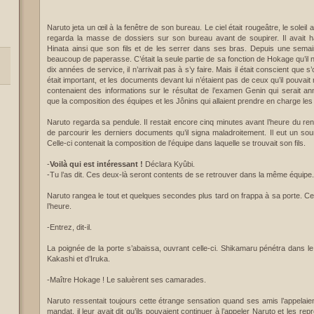
Naruto jeta un œil à la fenêtre de son bureau. Le ciel était rougeâtre, le soleil al
regarda la masse de dossiers sur son bureau avant de soupirer. Il avait h
Hinata ainsi que son fils et de les serrer dans ses bras. Depuis une semain
beaucoup de paperasse. C’était la seule partie de sa fonction de Hokage qu’il
dix années de service, il n’arrivait pas à s’y faire. Mais il était conscient que
était important, et les documents devant lui n’étaient pas de ceux qu’il pouvai
contenaient des informations sur le résultat de l’examen Genin qui serait an
que la composition des équipes et les Jônins qui allaient prendre en charge les 
Naruto regarda sa pendule. Il restait encore cinq minutes avant l’heure du r
de parcourir les derniers documents qu’il signa maladroitement. Il eut un souri
Celle-ci contenait la composition de l’équipe dans laquelle se trouvait son fils.
-
Voilà qui est intéressant !
Déclara Kyûbi.
-Tu l’as dit. Ces deux-là seront contents de se retrouver dans la même équipe.
Naruto rangea le tout et quelques secondes plus tard on frappa à sa porte. Celu
l’heure.
-Entrez, dit-il.
La poignée de la porte s’abaissa, ouvrant celle-ci. Shikamaru pénétra dans
Kakashi et d’Iruka.
-Maître Hokage ! Le saluèrent ses camarades.
Naruto ressentait toujours cette étrange sensation quand ses amis l’appelaie
mandat, il leur avait dit qu’ils pouvaient continuer à l’appeler Naruto et les repr