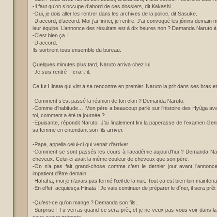
-Il faut qu’on s’occupe d’abord de ces dossiers, dit Kakashi.
-Oui, je dois aller les rentrer dans les archives de la police, dit Sasuke.
-D’accord, d’accord. Moi j’ai fini ici, je rentre. J’ai convoqué les jônins demain 
leur équipe. L’annonce des résultats est à dix heures non ? Demanda Naruto à
-C’est bien ça !
-D’accord.
Ils sortirent tous ensemble du bureau.
Quelques minutes plus tard, Naruto arriva chez lui.
-Je suis rentré ! cria-t-il.
Ce fut Hinata qui vint à sa rencontre en premier. Naruto la prit dans ses bras e
-Comment s’est passé la réunion de ton clan ? Demanda Naruto.
-Comme d’habitude… Mon père a beaucoup parlé sur l’histoire des Hyûga avant 
toi, comment a été ta journée ?
-Epuisante, répondit Naruto. J’ai finalement fini la paperasse de l’examen Genin, 
sa femme en entendant son fils arriver.
-Papa, appella celui-ci qui venait d’arriver.
-Comment se sont passés les cours à l’académie aujourd’hui ? Demanda Narut
cheveux. Celui-ci avait la même couleur de cheveux que son père.
-On n’a pas fait grand-chose comme c’est le dernier jour avant l’annonce
impatient d’être demain.
-Hahaha, moi je n’avais pas fermé l’œil de la nuit. Tout ça est bien loin mainten
-En effet, acquiesça Hinata ! Je vais continuer de préparer le dîner, il sera prê
-Qu’est-ce qu’on mange ? Demanda son fils.
-Surprise ! Tu verras quand ce sera prêt, et je ne veux pas vous voir dans la