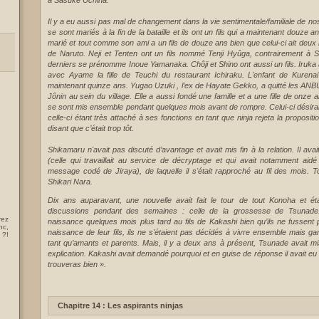
à Sasuke Uchiha.
Il y a eu aussi pas mal de changement dans la vie sentimentale/familiale de no
se sont mariés à la fin de la bataille et ils ont un fils qui a maintenant douze a
marié et tout comme son ami a un fils de douze ans bien que celui-ci ait deux 
de Naruto. Neji et Tenten ont un fils nommé Tenji Hyûga, contrairement à Sai
derniers se prénomme Inoue Yamanaka. Chôji et Shino ont aussi un fils. Iruka 
avec Ayame la fille de Teuchi du restaurant Ichiraku. L'enfant de Kuren
maintenant quinze ans. Yugao Uzuki , l’ex de Hayate Gekko, a quitté les ANBU
Jônin au sein du village. Elle a aussi fondé une famille et a une fille de onze
se sont mis ensemble pendant quelques mois avant de rompre. Celui-ci désirai
celle-ci étant très attaché à ses fonctions en tant que ninja rejeta la proposit
disant que c’était trop tôt.
Shikamaru n'avait pas discuté d’avantage et avait mis fin à la relation. Il ava
(celle qui travaillait au service de décryptage et qui avait notamment aid
message codé de Jiraya), de laquelle il s'était rapproché au fil des mois. T
Shikari Nara.
Dix ans auparavant, une nouvelle avait fait le tour de tout Konoha et é
discussions pendant des semaines : celle de la grossesse de Tsunade.
rez
naissance quelques mois plus tard au fils de Kakashi bien qu’ils ne fussent
nc,
naissance de leur fils, ils ne s'étaient pas décidés à vivre ensemble mais gar
 ?!
tant qu’amants et parents. Mais, il y a deux ans à présent, Tsunade avait mis
explication. Kakashi avait demandé pourquoi et en guise de réponse il avait eu :
trouveras bien ».
Chapitre 14 : Les aspirants ninjas