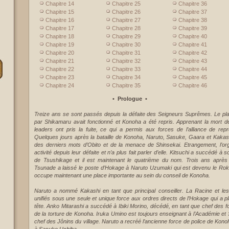
Chapitre 14
Chapitre 25
Chapitre 36
Chapitre 15
Chapitre 26
Chapitre 37
Chapitre 16
Chapitre 27
Chapitre 38
Chapitre 17
Chapitre 28
Chapitre 39
Chapitre 18
Chapitre 29
Chapitre 40
Chapitre 19
Chapitre 30
Chapitre 41
Chapitre 20
Chapitre 31
Chapitre 42
Chapitre 21
Chapitre 32
Chapitre 43
Chapitre 22
Chapitre 33
Chapitre 44
Chapitre 23
Chapitre 34
Chapitre 45
Chapitre 24
Chapitre 35
Chapitre 46
• Prologue •
Treize ans se sont passés depuis la défaite des Seigneurs Suprêmes. Le plan
par Shikamaru avait fonctionné et Konoha a été repris. Apprenant la mort de
leaders ont pris la fuite, ce qui a permis aux forces de l’alliance de repr
Quelques jours après la bataille de Konoha, Naruto, Sasuke, Gaara et Kakash
des derniers mots d’Obito et de la menace de Shinsekai. Etrangement, l’or
activité depuis leur défaite et n’a plus fait parler d’elle. Kitsuchi a succédé 
de Tsushikage et il est maintenant le quatrième du nom. Trois ans après
Tsunade a laissé le poste d’Hokage à Naruto Uzumaki qui est devenu le Rok
occupe maintenant une place importante au sein du conseil de Konoha.
Naruto a nommé Kakashi en tant que principal conseiller. La Racine et l
unifiés sous une seule et unique force aux ordres directs de l’Hokage qui a p
tête. Anko Mitarashi a succédé à Ibiki Morino, décédé, en tant que chef des for
de la torture de Konoha. Iruka Umino est toujours enseignant à l’Académie et
chef des Jônins du village. Naruto a recréé l’ancienne force de police de Konoh