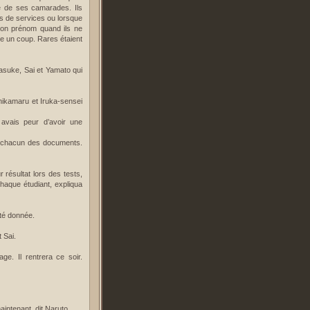
ité de ses camarades. Ils
s de services ou lorsque
r son prénom quand ils ne
re un coup. Rares étaient
asuke, Sai et Yamato qui
hikamaru et Iruka-sensei
u avais peur d’avoir une
 à chacun des documents.
 résultat lors des tests,
haque étudiant, expliqua
été donnée.
 Sai.
age. Il rentrera ce soir.
intenant, dit Naruto.