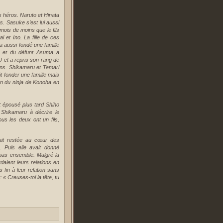
s héros. Naruto et Hinata
ns. Sasuke s’est lui aussi
mois de moins que le fils
 et Ino. La fille de ces
a aussi fondé une famille
ai et du défunt Asuma a
 et a repris son rang de
 ans. Shikamaru et Temari
t fonder une famille mais
ion du ninja de Konoha en
it épousé plus tard Shiho
é Shikamaru à décrire le
ous les deux ont un fils,
tait restée au cœur des
 Puis elle avait donné
 pas ensemble. Malgré la
daient leurs relations en
 fin à leur relation sans
 « Creuses-toi la tête, tu