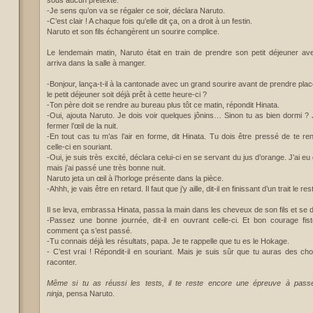
sous aucun prétexte.
-Je sens qu’on va se régaler ce soir, déclara Naruto.
-C’est clair ! A chaque fois qu’elle dit ça, on a droit à un festin.
Naruto et son fils échangèrent un sourire complice.
Le lendemain matin, Naruto était en train de prendre son petit déjeuner ave
arriva dans la salle à manger.
-Bonjour, lança-t-il à la cantonade avec un grand sourire avant de prendre plac
le petit déjeuner soit déjà prêt à cette heure-ci ?
-Ton père doit se rendre au bureau plus tôt ce matin, répondit Hinata.
-Oui, ajouta Naruto. Je dois voir quelques jônins… Sinon tu as bien dormi ? 
fermer l’œil de la nuit.
-En tout cas tu m’as l’air en forme, dit Hinata. Tu dois être pressé de te re
celle-ci en souriant.
-Oui, je suis très excité, déclara celui-ci en se servant du jus d’orange. J’ai e
mais j’ai passé une très bonne nuit.
Naruto jeta un œil à l’horloge présente dans la pièce.
-Ahhh, je vais être en retard. Il faut que j’y aille, dit-il en finissant d’un trait le res
Il se leva, embrassa Hinata, passa la main dans les cheveux de son fils et se di
-Passez une bonne journée, dit-il en ouvrant celle-ci. Et bon courage fi
comment ça s’est passé.
-Tu connais déjà les résultats, papa. Je te rappelle que tu es le Hokage.
- C’est vrai ! Répondit-il en souriant. Mais je suis sûr que tu auras des c
raconter.
Même si tu as réussi les tests, il te reste encore une épreuve à pass
ninja
, pensa Naruto.