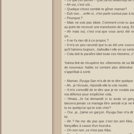
– Ce que j'en pense ? Que j'ai eu beaucoup de ch
– Ah oui, c'est sûr...
– Quelque chose semble te gêner maman?
– Euh non.....enfin si...n'en parle surtout pas à 
– Pourquoi ?
– Mais ne sois pas idiote. Comment crois-tu que
au point de recevoir une transfusion de sang. Et
– Ah mais oui, c'est vrai que vous avez été 
ça...
– Il ne t'a rien dit à ce propos ?
– Il m'a un peu raconté que tu as été une source 
qu'il t'aimera toujours...bafouilla-t-elle en se sen
– Cela doit te paraître idiot toute ces histoires, c
Yukina finit de récupérer les vêtements de sa fil
de nouveaux habits se sentant plus détendue ain
s’apprêtait à sortir.
– Maman..Ryuga-San m'a dit de te dire quelque
– Ah...je t’écoute, répondit-elle la voix nouée.
– Il m'a conseillé de te dire que je ne voulais
ma défense pour empêcher cela.
– Hinata...Je t'ai demandé si tu avais un ga
laissera jamais ce mariage être annulé si je ne
tu es quelqu'un qui te sois cher?
– Oui...je...j'aime un garçon. Ryuga-San m'a di
lui.
– Ah ? Ne me dis pas que c'est ton ami Kiba...
fiançailles à cause d'un Inuzuka.
– Oh non non ,ce n'est pas Kiba.