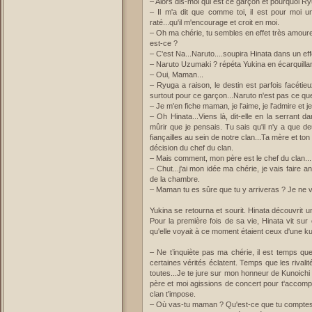
– Alors dis-moi qui est ce garçon et pourquoi R
– Il m'a dit que comme toi, il est pour moi u
raté...qu'il m'encourage et croit en moi.
– Oh ma chérie, tu sembles en effet très amoureu
est-ce ?
– C'est Na...Naruto....soupira Hinata dans un e
– Naruto Uzumaki ? répéta Yukina en écarquilla
– Oui, Maman...
– Ryuga a raison, le destin est parfois facétie
surtout pour ce garçon...Naruto n'est pas ce que
– Je m'en fiche maman, je l'aime, je l'admire et 
– Oh Hinata...Viens là, dit-elle en la serrant 
mûrir que je pensais. Tu sais qu'il n'y a que 
fiançailles au sein de notre clan...Ta mère et t
décision du chef du clan.
– Mais comment, mon père est le chef du clan...I
– Chut...j'ai mon idée ma chérie, je vais faire a
de la chambre.
– Maman tu es sûre que tu y arriveras ? Je ne 
Yukina se retourna et sourit. Hinata découvrit 
Pour la première fois de sa vie, Hinata vit su
qu'elle voyait à ce moment étaient ceux d'une ku
– Ne t’inquiète pas ma chérie, il est temps qu
certaines vérités éclatent. Temps que les rival
toutes...Je te jure sur mon honneur de Kunoichi
père et moi agissions de concert pour t'accompa
clan t'impose.
– Où vas-tu maman ? Qu'est-ce que tu comptes 