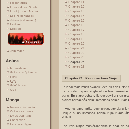
Chapitre 11
Présentation
Chapitre 12
Le monde de Naruto
Chapitre 13
Le ninja dans Naruto
Chapitre 14
Les Personnages
Jutsus (techniques)
Chapitre 15
Lexique
Chapitre 16
Dossiers
Chapitre 17
Chapitre 18
Chapitre 19
Chapitre 20
Chapitre 21
Jeux vidéo
Chapitre 22
Chapitre 23
Anime
Chapitre 24
Chapitre 25
Informations
Guide des épisodes
Films
Chapitre 24 : Retour en terre Ninja
OAV
Génériques
Le lendemain matin avant le levé du soleil, Naru
OST
Le brouillard épais et glacial ne leur permettai
parlé. En s'approchant, ils découvrirent un gr
Manga
étaient harnachés deux immenses boucs. Bald bail
Masashi Kishimoto
– Hey les amis, prêts pour un voyage dans le 
Guide des tomes
unique et un immense honneur pour des étran
Livres pour fans
Valhalla.
Conception
Lecture en ligne
Les trois ninjas montèrent dans le char en so