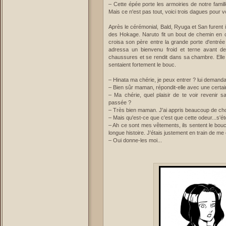
– Cette épée porte les armoiries de notre famill
Mais ce n'est pas tout, voici trois dagues pour v
Après le cérémonial, Bald, Ryuga et San furent 
des Hokage. Naruto fit un bout de chemin en c
croisa son père entre la grande porte d'entrée
adressa un bienvenu froid et terne avant de 
chaussures et se rendit dans sa chambre. El
sentaient fortement le bouc.
– Hinata ma chérie, je peux entrer ? lui demanda
– Bien sûr maman, répondit-elle avec une certai
– Ma chérie, quel plaisir de te voir revenir sa
passée ?
– Très bien maman. J'ai appris beaucoup de c
– Mais qu'est-ce que c'est que cette odeur...s'é
– Ah ce sont mes vêtements, ils sentent le bouc
longue histoire. J’étais justement en train de m
– Oui donne-les moi...