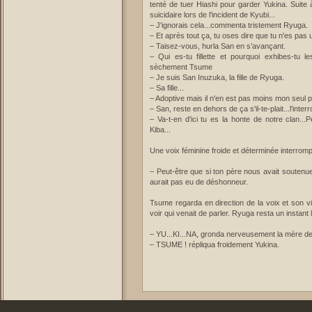
tenté de tuer Hiashi pour garder Yukina. Suite
suicidaire lors de l'incident de Kyubi...
– J'ignorais cela...commenta tristement Ryuga.
– Et après tout ça, tu oses dire que tu n'es pa
– Taisez-vous, hurla San en s’avançant.
– Qui es-tu fillette et pourquoi exhibes-tu l
sèchement Tsume
– Je suis San Inuzuka, la fille de Ryuga.
– Sa fille...
– Adoptive mais il n'en est pas moins mon seul
– San, reste en dehors de ça s'il-te-plait...l'int
– Va-t-en d'ici tu es la honte de notre clan...
Kiba...
Une voix féminine froide et déterminée interrom
– Peut-être que si ton père nous avait soutenue,
aurait pas eu de déshonneur.
Tsume regarda en direction de la voix et son v
voir qui venait de parler. Ryuga resta un instant
– YU...KI...NA, gronda nerveusement la mère d
– TSUME ! répliqua froidement Yukina.