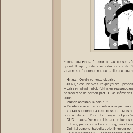
Yukina aida Hinata à retirer le haut de ses v
quand elle aperçut dans sa parka une entaille. Y
vit alors sur l'abdomen nue de sa fille une cicatr
– Hinata... Qu'elle est cette cicatrice...
– Ah oui, c'est une blessure que j'ai reçu pendan
– Laisse-moi voir, lui dit Yukina en passant dan
t'a traversée de part en part...Tu as même des 
lame.
– Maman comment le sais-tu ?
– J'ai été formé aux arts médicaux ninjas quand j’
– J'ai failli succomber à cette blessure ...Mais n
par ma faiblesse. J'ai été bien soignée et puis
– QUOI...s’écria Yukina en laissant tomber les 
– Euh oui, j'avais perdu trop de sang, alors il m
– Oui...j'ai compris, bafouilla-t-elle. Et qu'est-c