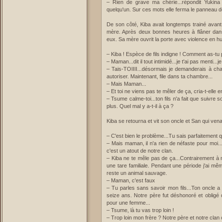
– Rien de grave ma chérie...répondit Yukina 
quelqu'un. Sur ces mots elle ferma le panneau do
De son côté, Kiba avait longtemps trainé avant
mère. Après deux bonnes heures à flâner dans
eux. Sa mère ouvrit la porte avec violence en h
– Kiba ! Espèce de fils indigne ! Comment as-tu 
– Maman...dit il tout intimidé...je t'ai pas menti...je
– Tais-TOIIII...désormais je demanderais à chac
autoriser. Maintenant, file dans ta chambre...
– Mais Maman...
– Et toi ne viens pas te mêler de ça, cria-t-elle 
– Tsume calme-toi...ton fils n'a fait que suivre
plus. Quel mal y a-t-il à ça ?
Kiba se retourna et vit son oncle et San qui venai
– C'est bien le problème...Tu sais parfaitement q
– Mais maman, il n'a rien de néfaste pour moi..
c'est un atout de notre clan.
– Kiba ne te mêle pas de ça...Contrairement à 
une tare familiale. Pendant une période j'ai même 
reste un animal sauvage.
– Maman, c'est faux
– Tu parles sans savoir mon fils...Ton oncle a m
seize ans. Notre père fut déshonoré et obligé
pour une femme...
– Tsume, là tu vas trop loin !
– Trop loin mon frère ? Notre père et notre cla