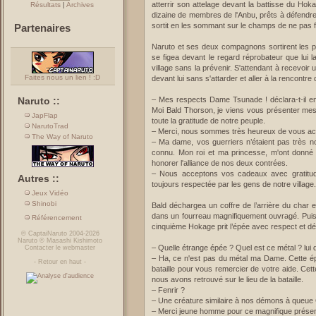
atterrir son attelage devant la battisse du Hok
Résultats
|
Archives
dizaine de membres de l'Anbu, prêts à défendre
sortit en les sommant sur le champs de ne pas fa
Partenaires
Naruto et ses deux compagnons sortirent les p
se figea devant le regard réprobateur que lui la
village sans la prévenir. S'attendant à recevoir u
Faites nous un lien ! :D
devant lui sans s'attarder et aller à la rencont
Naruto ::
– Mes respects Dame Tsunade ! déclara-t-il en 
Moi Bald Thorson, je viens vous présenter me
JapFlap
toute la gratitude de notre peuple.
NarutoTrad
– Merci, nous sommes très heureux de vous accu
The Way of Naruto
– Ma dame, vos guerriers n’étaient pas très 
connu. Mon roi et ma princesse, m'ont donné
honorer l'alliance de nos deux contrées.
– Nous acceptons vos cadeaux avec gratitude
Autres ::
toujours respectée par les gens de notre village
Jeux Vidéo
Shinobi
Bald déchargea un coffre de l’arrière du char e
dans un fourreau magnifiquement ouvragé. Puis
Référencement
cinquième Hokage prit l’épée avec respect et d
©
CaptaiNaruto
2004-2026
Naruto
©
Masashi Kishimoto
– Quelle étrange épée ? Quel est ce métal ? lui
Contacter le webmaster
– Ha, ce n'est pas du métal ma Dame. Cette ép
-
Retour en haut
-
bataille pour vous remercier de votre aide. Cett
nous avons retrouvé sur le lieu de la bataille.
– Fenrir ?
– Une créature similaire à nos démons à queu
– Merci jeune homme pour ce magnifique prése