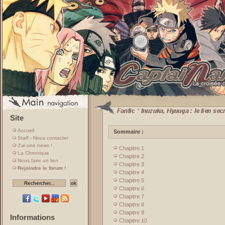
Site
Accueil
Sommaire :
Staff - Nous contacter
J'ai une news !
Chapitre 1
La Chronique
Chapitre 2
Nous faire un lien
Chapitre 3
Rejoindre le forum !
Chapitre 4
Chapitre 5
Chapitre 6
Chapitre 7
Chapitre 8
Chapitre 9
Informations
Chapitre 10