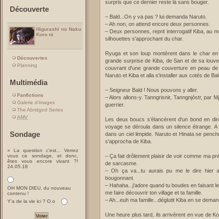
surpris que ce dernier reste là sans bouger.
Découverte
– Bald...On y va pas ? lui demanda Naruto.
– Ah non, on attend encore deux personnes.
Higurashi no Naku
– Deux personnes, reprit interrogatif Kiba, a
Koro ni
silhouettes s'approchant du char.
Ryuga et son loup montèrent dans le char en 
Découvertes
grande surprise de Kiba, de San et de sa louve.
Planning
couvrant d'une grande couverture en peau de
Naruto et Kiba et alla s'installer aux cotés de Ba
Multimédia
– Seigneur Bald ! Nous pouvons y aller.
Fanfictions
– Alors allons-y. Tanngrisnir, Tanngnjóstr, par 
Galerie d'images
guerrier.
The Abridged Series
AMV
Les deux boucs s’élancèrent d'un bond en direct
voyage se déroula dans un silence étrange. A m
Sondage
dans un ciel limpide. Naruto et Hinata se pench
s'approcha de Kiba.
» La question c'est... Verrez
vous ce sondage, et donc,
– Ça fait drôlement plaisir de voir comme ma pré
êtes vous encore vivant ?!
de sarcasme.
24.05.18
– Oh ça va...tu aurais pu me le dire hier au
bougonnant.
– Hahaha...j'adore quand tu boudes en faisant l
OH MON DIEU, du nouveau
me faire découvrir ton village et ta famille.
contenu !
– Ah...euh ma famille...déglutit Kiba en se dema
Y'a de la vie ici ? O.o
Une heure plus tard, ils arrivèrent en vue de Kon