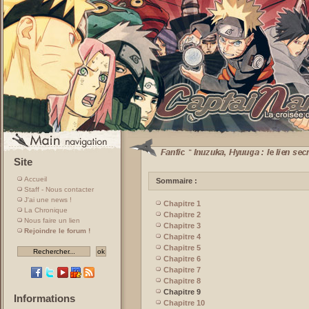
Site
Accueil
Sommaire :
Staff - Nous contacter
J'ai une news !
Chapitre 1
La Chronique
Chapitre 2
Nous faire un lien
Chapitre 3
Rejoindre le forum !
Chapitre 4
Chapitre 5
Chapitre 6
Chapitre 7
Chapitre 8
Chapitre 9
Informations
Chapitre 10