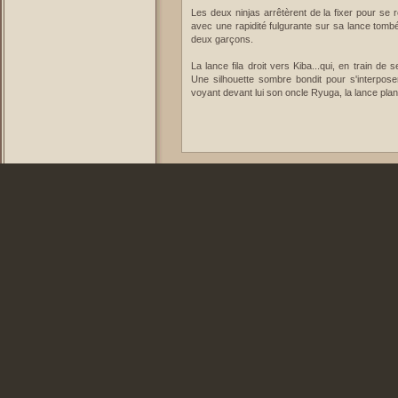
Les deux ninjas arrêtèrent de la fixer pour se ré
avec une rapidité fulgurante sur sa lance tombé
deux garçons.
La lance fila droit vers Kiba...qui, en train de
Une silhouette sombre bondit pour s'interpose
voyant devant lui son oncle Ryuga, la lance pla