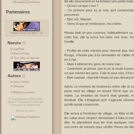
dit-elle doucement en lui tendant une petite boit
Résultats
|
Archives
– Qu'est-ce-que c'est ?
– Un présent pour lui, je sais qu'il comprendra
Partenaires
personnel.
– Bien sûr, Maman.
– Viens là que je t'embrasse, ma chérie.
Hinata était un peu surprise, habituellement s
Faites nous un lien ! :D
cette fois, elle la serra fort dans ses bras, f
l'oreille.
Naruto ::
JapFlap
– Profite de cette mission pour devenir plus for
NarutoTrad
Ryuga, n’hésite pas à lui demander de t'aider. Ap
The Way of Naruto
en à l'air.
– Mais il déteste les gens de notre clan...
– Justement, je pense que tu es la seule à pouvo
ce que montre les gens. Fais-le pour moi, s'il te p
Autres ::
– Bien maman, répondit Hinata un peu désarçon
Jeux Vidéo
Shinobi
Après ce moment de tendresse entre elle et sa m
porte nord du village en tenant l’écrin que s
Référencement
mains. La tentation de l'ouvrir était grande, 
©
CaptaiNaruto
2004-2026
tiendrait. Elle s'imaginait qu'il s'agissait sûr
Naruto
©
Masashi Kishimoto
qu'elle aurait conservée.
Contacter le webmaster
-
Retour en haut
-
Elle arriva à l’extérieur du village, où Kiba et
les salua avec respect demandant à Kiba si son onc
tête. Ils attendirent tous les trois quelques m
son ordre de mission pour vérifier l'heure de dé