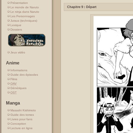
Présentation
Chapitre 9 : Départ
Le monde de Naruto
Le ninja dans Naruto
Les Personnages
Jutsus (techniques)
Lexique
Dossiers
Jeux vidéo
Anime
Informations
Guide des épisodes
Films
OAV
Génériques
OST
Manga
Masashi Kishimoto
Guide des tomes
Livres pour fans
Conception
Lecture en ligne