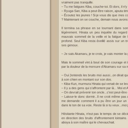
vraiment pas tranquille.
– Tu me fatigues Kiba, couche-toi. Et dors, il n'y 
– Ryuga-San, Kiba a peut-être raison, ajouta t
– Écoutez les jeunes ! Si je vous dis que mes 
? Maintenant on se couche, demain nous avons
Il termina sa phrase en se tournant dans so
légèrement. Hinata un peu inquiète du regard
mauvais sommeil de la veille et la fatigue d
profond. Seul Kiba resta éveillé assis sur un t
ses genoux.
– Je sais Akamaru, je te crois, je vais monter la
Mais le sommeil vint à bout de son courage et il
par la douleur de la morsure d'Akamaru sur sa 
– Oui j'entends les bruits moi aussi...on dirait que
à son chien en montant sur son dos.
– Kiba-Kun, murmura Hinata qui venait de se lev
– Il y a des gens qui s'affrontent par là... Moi et
– On devrait prévenir ton oncle...c'est peut-êtr
– Laisse-le donc dormir...Il ne croit même pas
me demande comment il a pu être un jour un 
dans le ton de sa voix. Reste là si tu veux...moi 
Hésitante Hinata, n'eut pas le temps de se déci
en direction des bruits d'affrontement lointai
aboya à son maître qui le chevauchait.