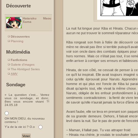
Découverte
Hataraku Maou
Sama
La nuit fut longue pour Kiba et Hinata. Chacun d
aucun ne put trouver le sommeil réparateur néc
Découvertes
Planning
Kiba rongeait son frein à l'idée de découvrir c
mère ne devait pas être si terrible puisqu'il ava
Multimédia
voir son oncle dans des combats épiques pour en
hors normes. Mais ce n’était pas tout, il se re
Fanfictions
enfin arriver à corriger ses erreurs et faiblesse
Galerie d'images
The Abridged Series
Hinata, de son côté, ne cessait de penser à ce 
AMV
ce qu'il lui inspirait. Elle avait toujours ima
celui qu'elle éprouvait pour Naruto. Apprendre
Sondage
homme et qui plus est l'oncle de Kiba lui parais
disait qu’après tout, elle vivait la même chose
Naruto, obligée de les enfouir profondément à 
» La question c'est... Verrez
sentiments contradictoires : la fierté de vivr
vous ce sondage, et donc,
êtes vous encore vivant ?!
de savoir qu'elle n'aurait jamais la force d'âme d
24.05.18
Avant l'aube, elle se leva en prenant son paquet
de sa grande demeure. Dehors, il faisait encore
OH MON DIEU, du nouveau
levé dans la nuit. Sur le pas de porte de l'encei
contenu !
Y'a de la vie ici ? O.o
– Maman, il fallait pas. Tu vas attraper froid
– Hinata ma chérie, je voulais te souhaiter bon