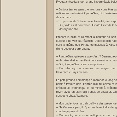
Ryuga arriva dans son grand imperméable beige 
– Bonjour jeunes gens...je vois que vous êtes 
– Attendez un instant Ryuga-San, dit Hinata trè
de ma mère.
– Un présent de Yukina, s'exclama-t-il, une exp
– Oui, voilà c'est pour vous. Hinata lui tendit la 
– Merci jeune fille...
Prenant la boite et l'ouvrant à hauteur de son 
curieuse de voir sa réaction. L'expression habi
celle-là même que Hinata connaissait à Kiba,
d'une douceur surprenante.
– Ryuga-San, qu'est-ce que c'est ? Demanda-t-
– oh...rien, dit-il en reniflant doucement, un sou
– Oui, Ryuga-San...c'est mon prénom.
– Bon allons-y...nous avons une longue march
traverser le Pays du son.
Le petit groupe commença à marcher le long de l
partir à travers bois. L’après-midi fut calme et
crépuscule s'annonça, ils se mirent à prépar
revint avec un lapin qu'il venait de chasser. Qu
suspecte chez Akamaru.
– Mon oncle, Akamaru dit qu'il y a des présence
– Ne t’inquiète pas, il n'y a pas le moindre da
couchage près du feu.
– Mon oncle, on ne se repartit pas de tour de g