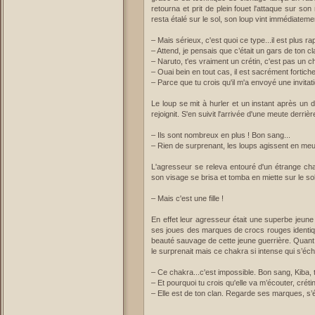
retourna et prit de plein fouet l'attaque sur son
resta étalé sur le sol, son loup vint immédiateme
– Mais sérieux, c'est quoi ce type...il est plus r
– Attend, je pensais que c’était un gars de ton cl
– Naruto, t'es vraiment un crétin, c'est pas un c
– Ouai bein en tout cas, il est sacrément fortich
– Parce que tu crois qu'il m'a envoyé une invita
Le loup se mit à hurler et un instant après un 
rejoignit. S'en suivit l'arrivée d'une meute derri
– Ils sont nombreux en plus ! Bon sang...
– Rien de surprenant, les loups agissent en me
L'agresseur se releva entouré d'un étrange cha
son visage se brisa et tomba en miette sur le so
– Mais c'est une fille !
En effet leur agresseur était une superbe jeune fi
ses joues des marques de crocs rouges identique
beauté sauvage de cette jeune guerrière. Quant 
le surprenait mais ce chakra si intense qui s’écha
– Ce chakra...c'est impossible. Bon sang, Kiba, 
– Et pourquoi tu crois qu'elle va m’écouter, crétin,
– Elle est de ton clan. Regarde ses marques, s’