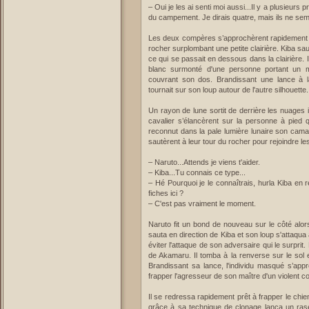
– Oui je les ai senti moi aussi...Il y a plusieur
du campement. Je dirais quatre, mais ils ne sem
Les deux compères s’approchèrent rapidement 
rocher surplombant une petite clairière. Kiba sa
ce qui se passait en dessous dans la clairière. Il
blanc surmonté d'une personne portant un m
couvrant son dos. Brandissant une lance à 
tournait sur son loup autour de l'autre silhouette
Un rayon de lune sortit de derrière les nuages
cavalier s’élancèrent sur la personne à pied 
reconnut dans la pale lumière lunaire son camar
sautèrent à leur tour du rocher pour rejoindre le
– Naruto...Attends je viens t'aider.
– Kiba...Tu connais ce type...
– Hé Pourquoi je le connaîtrais, hurla Kiba en 
fiches ici ?
– C'est pas vraiment le moment.
Naruto fit un bond de nouveau sur le côté alors 
sauta en direction de Kiba et son loup s'attaqua
éviter l'attaque de son adversaire qui le surprit.
de Akamaru. Il tomba à la renverse sur le sol et
Brandissant sa lance, l'individu masqué s’app
frapper l'agresseur de son maître d'un violent co
Il se redressa rapidement prêt à frapper le chie
grâce à sa technique de clonage lança un rasen