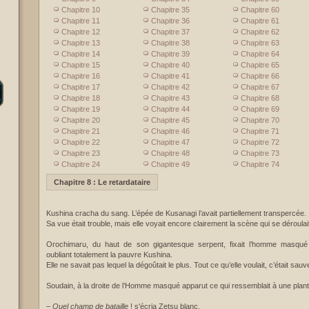
Chapitre 10
Chapitre 35
Chapitre 60
Chapitre 11
Chapitre 36
Chapitre 61
Chapitre 12
Chapitre 37
Chapitre 62
Chapitre 13
Chapitre 38
Chapitre 63
Chapitre 14
Chapitre 39
Chapitre 64
Chapitre 15
Chapitre 40
Chapitre 65
Chapitre 16
Chapitre 41
Chapitre 66
Chapitre 17
Chapitre 42
Chapitre 67
Chapitre 18
Chapitre 43
Chapitre 68
Chapitre 19
Chapitre 44
Chapitre 69
Chapitre 20
Chapitre 45
Chapitre 70
Chapitre 21
Chapitre 46
Chapitre 71
Chapitre 22
Chapitre 47
Chapitre 72
Chapitre 23
Chapitre 48
Chapitre 73
Chapitre 24
Chapitre 49
Chapitre 74
Chapitre 8 : Le retardataire
Kushina cracha du sang. L’épée de Kusanagi l’avait partiellement transpercée.
Sa vue était trouble, mais elle voyait encore clairement la scène qui se déroulait
Orochimaru, du haut de son gigantesque serpent, fixait l’homme masqué
oubliant totalement la pauvre Kushina.
Elle ne savait pas lequel la dégoûtait le plus. Tout ce qu’elle voulait, c’était sauve
Soudain, à la droite de l’Homme masqué apparut ce qui ressemblait à une plant
–
Quel champ de bataille
! s'écria Zetsu blanc.