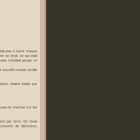
rdait pas à ouvrir chaque
me un bruit, ce qui était
nato n’oubliait jamais ce
t aussitôt compte qu’elle
aines, étaient étalés par
sant de marcher sur les
ent par terre. De toute
couverts de blessures,