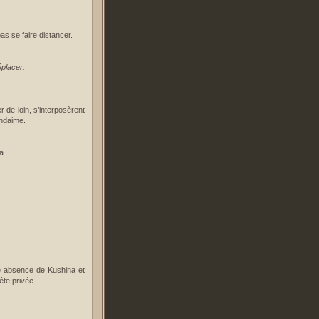
as se faire distancer.
éplacer.
 de loin, s’interposèrent
andaime.
a.
gue absence de Kushina et
ête privée.