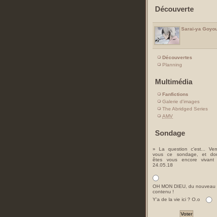
Découverte
Sarai-ya Goyo
Découvertes
Planning
Multimédia
Fanfictions
Galerie d'images
The Abridged Series
AMV
Sondage
» La question c'est... Ver
vous ce sondage, et do
êtes vous encore vivant
24.05.18
OH MON DIEU, du nouveau
contenu !
Y'a de la vie ici ? O.o