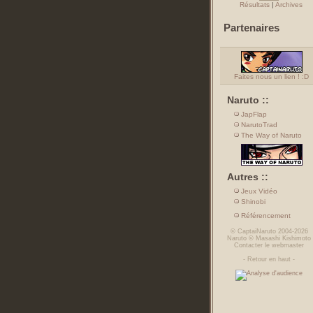
Résultats
|
Archives
Partenaires
Faites nous un lien ! :D
Naruto ::
JapFlap
NarutoTrad
The Way of Naruto
Autres ::
Jeux Vidéo
Shinobi
Référencement
©
CaptaiNaruto
2004-2026
Naruto
©
Masashi Kishimoto
Contacter le webmaster
-
Retour en haut
-