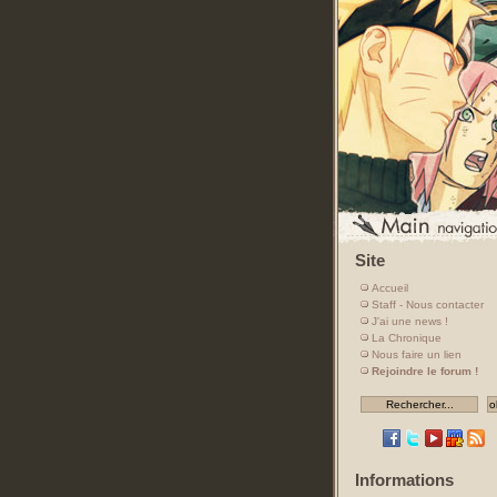
Site
Accueil
Staff - Nous contacter
J'ai une news !
La Chronique
Nous faire un lien
Rejoindre le forum !
Informations