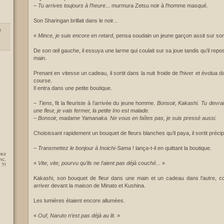
–
Tu arrives toujours à l’heure
... murmura Zetsu noir à l'homme masqué.
Son Sharingan brillait dans le noir...
u
«
Mince, je suis encore en retard
, pensa soudain un jeune garçon assit sur son 
De son œil gauche, il essuya une larme qui coulait sur sa joue tandis qu’il reposai
main.
Prenant en vitesse un cadeau, il sortit dans la nuit froide de l’hiver et évolua 
course.
Il entra dans une petite boutique.
–
Tiens
, fit la fleuriste à l’arrivée du jeune homme.
Bonsoir, Kakashi. Tu devrai
une fleur, je vais fermer, la petite Ino est malade.
– Bonsoir, madame Yamanaka. Ne vous en faîtes pas, je suis pressé aussi.
Choisissant rapidement un bouquet de fleurs blanches qu’il paya, il sortit préci
–
Transmettez le bonjour à Inoichi-Sama
! lança-t-il en quittant la boutique.
rez
nc,
«
Vite, vite, pourvu qu’ils ne l’aient pas déjà couché
... »
 ?!
Kakashi, son bouquet de fleur dans une main et un cadeau dans l’autre, co
arriver devant la maison de Minato et Kushina.
Les lumières étaient encore allumées.
«
Ouf, Naruto n’est pas déjà au lit
. »