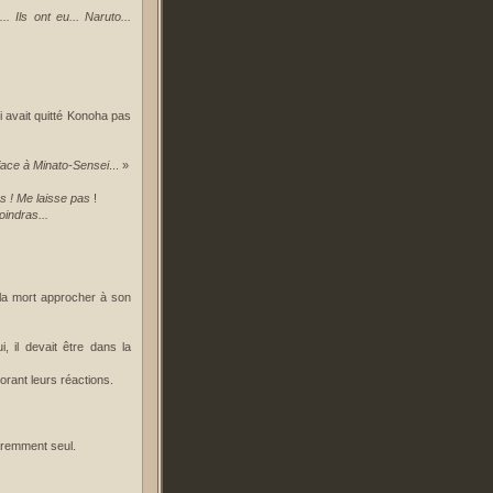
.. Ils ont eu... Naruto...
ui avait quitté Konoha pas
s face à Minato-Sensei
... »
as ! Me laisse pas
!
joindras...
 la mort approcher à son
i, il devait être dans la
orant leurs réactions.
paremment seul.