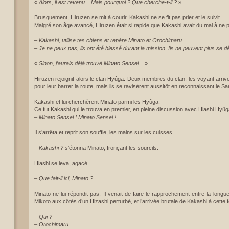
«
Alors, il est revenu... Mais pourquoi ? Que cherche-t-il ?
»
Brusquement, Hiruzen se mit à courir. Kakashi ne se fit pas prier et le suivit.
Malgré son âge avancé, Hiruzen était si rapide que Kakashi avait du mal à ne p
–
Kakashi, utilise tes chiens et repère Minato et Orochimaru.
– Je ne peux pas, ils ont été blessé durant la mission. Ils ne peuvent plus se d
«
Sinon, j’aurais déjà trouvé Minato Sensei
... »
Hiruzen rejoignit alors le clan Hyûga. Deux membres du clan, les voyant arriver
pour leur barrer la route, mais ils se ravisèrent aussitôt en reconnaissant le S
Kakashi et lui cherchèrent Minato parmi les Hyûga.
Ce fut Kakashi qui le trouva en premier, en pleine discussion avec Hiashi Hyûg
–
Minato Sensei ! Minato Sensei !
Il s’arrêta et reprit son souffle, les mains sur les cuisses.
–
Kakashi ?
s’étonna Minato, fronçant les sourcils.
Hiashi se leva, agacé.
–
Que fait-il ici, Minato ?
Minato ne lui répondit pas. Il venait de faire le rapprochement entre la lon
Mikoto aux côtés d’un Hizashi perturbé, et l’arrivée brutale de Kakashi à cette f
–
Qui ?
– Orochimaru...