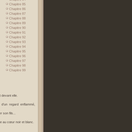
Chapitre 85
Chapitre 86
Chapitre 87
Chapitre 88
Chapitre 89
Chapitre 90
Chapitre 91
Chapitre 92
Chapitre 93
Chapitre 94
Chapitre 95
Chapitre 96
Chapitre 97
Chapitre 98
Chapitre 99
 devant elle.
 d’un regard enflammé,
r son fils...
e au cœur noir et blanc.