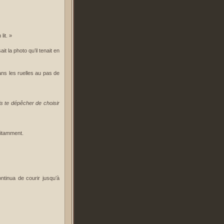
lit. »
t la photo qu’il tenait en
dans les ruelles au pas de
s te dépêcher de choisir
pitamment.
ntinua de courir jusqu’à