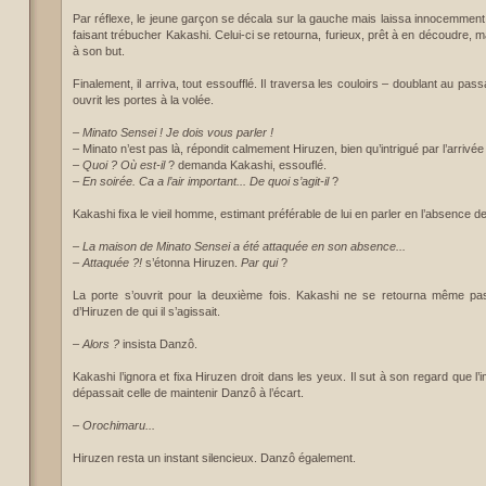
Par réflexe, le jeune garçon se décala sur la gauche mais laissa innocemment 
faisant trébucher Kakashi. Celui-ci se retourna, furieux, prêt à en découdre, 
à son but.
Finalement, il arriva, tout essoufflé. Il traversa les couloirs – doublant au pas
ouvrit les portes à la volée.
–
Minato Sensei ! Je dois vous parler !
– Minato n’est pas là, répondit calmement Hiruzen, bien qu’intrigué par l’arriv
–
Quoi ? Où est-il
? demanda Kakashi, essouflé.
–
En soirée. Ca a l’air important... De quoi s’agit-il
?
Kakashi fixa le vieil homme, estimant préférable de lui en parler en l’absence d
–
La maison de Minato Sensei a été attaquée en son absence...
– Attaquée
?!
s’étonna Hiruzen.
Par qui
?
La porte s’ouvrit pour la deuxième fois. Kakashi ne se retourna même pas
d’Hiruzen de qui il s’agissait.
–
Alors
?
insista Danzô.
Kakashi l’ignora et fixa Hiruzen droit dans les yeux. Il sut à son regard que l’
dépassait celle de maintenir Danzô à l’écart.
–
Orochimaru...
Hiruzen resta un instant silencieux. Danzô également.