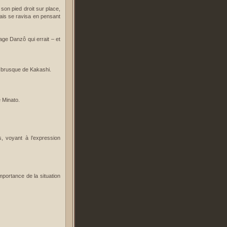
son pied droit sur place,
mais se ravisa en pensant
sage Danzô qui errait – et
ée brusque de Kakashi.
e Minato.
, voyant à l’expression
importance de la situation