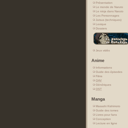
Présentation
Le monde de Naruto
Le ninja dans Naruto
Les Personnages
Jutsus (techniques)
Lexique
Dossiers
Jeux vidéo
Anime
Informations
Guide des épisodes
Films
OAV
Génériques
OST
Manga
Masashi Kishimoto
Guide des tomes
Livres pour fans
Conception
Lecture en ligne