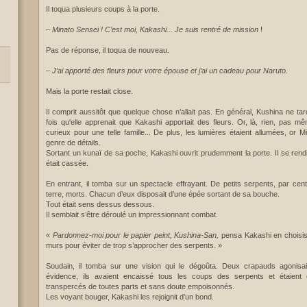
Il toqua plusieurs coups à la porte.
–
Minato Sensei ! C’est moi, Kakashi... Je suis rentré de mission
!
Pas de réponse, il toqua de nouveau.
–
J’ai apporté des fleurs pour votre épouse et j’ai un cadeau pour Naruto.
Mais la porte restait close.
Il comprit aussitôt que quelque chose n’allait pas. En général, Kushina ne ta
fois qu'elle apprenait que Kakashi apportait des fleurs. Or, là, rien, pas mê
curieux pour une telle famille... De plus, les lumières étaient allumées, or Mi
genre de détails.
Sortant un kunaï de sa poche, Kakashi ouvrit prudemment la porte. Il se rendi
était cassée.
En entrant, il tomba sur un spectacle effrayant. De petits serpents, par cent
terre, morts. Chacun d’eux disposait d’une épée sortant de sa bouche.
Tout était sens dessus dessous.
Il semblait s’être déroulé un impressionnant combat.
«
Pardonnez-moi pour le papier peint, Kushina-San,
pensa Kakashi en choisis
murs pour éviter de trop s’approcher des serpents. »
Soudain, il tomba sur une vision qui le dégoûta. Deux crapauds agonisai
évidence, ils avaient encaissé tous les coups des serpents et étaient 
transpercés de toutes parts et sans doute empoisonnés.
Les voyant bouger, Kakashi les rejoignit d’un bond.