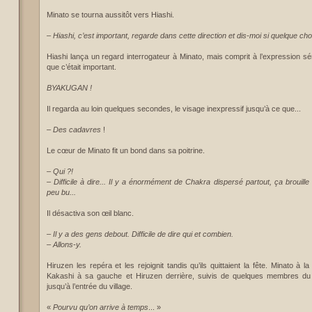
Minato se tourna aussitôt vers Hiashi.
–
Hiashi, c’est important, regarde dans cette direction et dis-moi si quelque ch
Hiashi lança un regard interrogateur à Minato, mais comprit à l’expression 
que c’était important.
BYAKUGAN !
Il regarda au loin quelques secondes, le visage inexpressif jusqu’à ce que...
–
Des cadavres
!
Le cœur de Minato fit un bond dans sa poitrine.
–
Qui ?!
– Difficile à dire... Il y a énormément de Chakra dispersé partout, ça brouille 
peu bu...
Il désactiva son œil blanc.
–
Il y a des gens debout. Difficile de dire qui et combien.
– Allons-y.
Hiruzen les repéra et les rejoignit tandis qu’ils quittaient la fête. Minato à la
Kakashi à sa gauche et Hiruzen derrière, suivis de quelques membres du cl
jusqu’à l’entrée du village.
«
Pourvu qu’on arrive à temps
... »