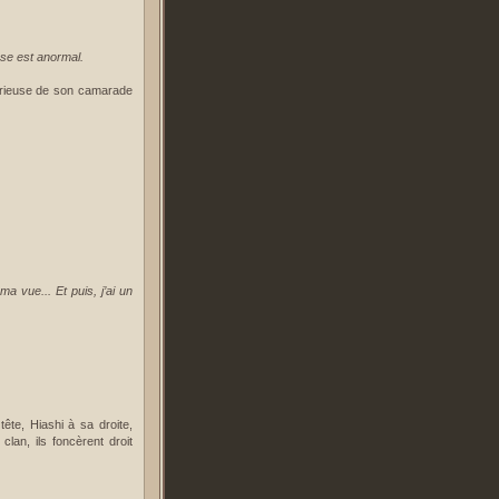
ose est anormal.
sérieuse de son camarade
ma vue... Et puis, j’ai un
 tête, Hiashi à sa droite,
an, ils foncèrent droit