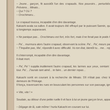
–
Jeune... garçon
, fit aussitôt l’un des crapauds.
Nos pouvoirs... perturbés.
Préviens... Minato...
– Qui ? Où ?
– Orochimaru...
Le crapaud toussa, incapable d’en dire davantage.
Kakashi avala sa salive. Il avait toujours été effrayé par le puissant Sannin, q
si longtemps auparavant.
«
Ne panique pas... Orochimaru est fort, très fort, mais il ne ferait pas le poid
–
Pa’
... murmura alors l’autre crapaud, observant la scène.
Pa’... Pa’, meurs p
–
T’inquiète pas, Ma’
, répondit-il avec difficulté.
Vu ton état, bientôt tu... me... re
Il s’interrompit, incapable d’en dire davantage.
Il était mort.
–
Pa’, Pa’
! supplia inutilement l’autre crapaud, les larmes aux yeux, sentant
tour.
Pa’... J’aurais tant aimé... te faire... un dernier repas...
Kakashi sortit en courant à la recherche de Minato. S’il n’était pas chez lu
demeure de l’Hokage.
Il fonça, traversant les rues en bousculant les personnes sur son passage, ign
«
Vite, vite
! »
Soudain, au détour d’une petite ruelle il vit face à lui un jeune garçon brun, ap
–
Dégage de là, sale môme
! hurla Kakashi en courant sur lui.