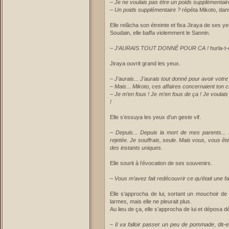
–
Je ne voulais pas être un poids supplémentaire
– Un poids supplémentaire ?
répéta Mikoto, da
Elle relâcha son étreinte et fixa Jiraya de ses 
Soudain, elle baffa violemment le Sannin.
–
J’AURAIS TOUT DONNÉ POUR CA !
hurla-t-e
Jiraya ouvrit grand les yeux.
–
J’aurais... J’aurais tout donné pour avoir votre 
– Mais... Mikoto, ces affaires concernaient ton cl
– Je m’en fous ! Je m’en fous de ça ! Je voulais
!
Elle s’essuya les yeux d’un geste vif.
–
Depuis... Depuis la mort de mes parents... 
rejetée. Je souffrais, seule. Mais vous, vous ê
des instants uniques.
Elle sourit à l’évocation de ses souvenirs.
–
Vous m’avez fait redécouvrir ce qu’était une fami
Elle s’approcha de lui, sortant un mouchoir de 
larmes, mais elle ne pleurait plus.
Au lieu de ça, elle s’approcha de lui et déposa d
–
Il va falloir passer un peu de pommade
, dit