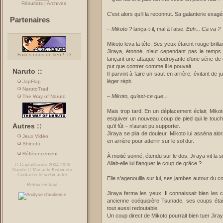
Résultats
|
Archives
C’est alors qu’il la reconnut. Sa galanterie exa
Partenaires
–
Mikoto ?
lança-t-il, mal à l’aise.
Euh... Ca va ?
Mikoto leva la tête. Ses yeux étaient rouge brillan
Jiraya, étonné, n’eut cependant pas le temps d
Faites nous un lien ! :D
lançant une attaque foudroyante d’une série de
put que contrer comme il le pouvait.
Naruto ::
Il parvint à faire un saut en arrière, évitant de
léger répit.
JapFlap
NarutoTrad
–
Mikoto, qu’est-ce que...
The Way of Naruto
Mais trop tard. En un déplacement éclair, Mikoto
esquiver un nouveau coup de pied qui le touc
Autres ::
qu’il fût – n'aurait pu supporter.
Jiraya se plia de douleur. Mikoto lui asséna alo
Jeux Vidéo
en arrière pour atterrir sur le sol dur.
Shinobi
Référencement
À moitié sonné, étendu sur le dos, Jiraya vit la s
Allait-elle lui flanquer le coup de grâce ?
©
CaptaiNaruto
2004-2026
Naruto
©
Masashi Kishimoto
Contacter le webmaster
Elle s’agenouilla sur lui, ses jambes autour du cou
-
Retour en haut
-
Jiraya ferma les yeux. Il connaissait bien les 
ancienne coéquipière Tsunade, ses coups étaien
tout aussi redoutable.
Un coup direct de Mikoto pourrait bien tuer Jiraya