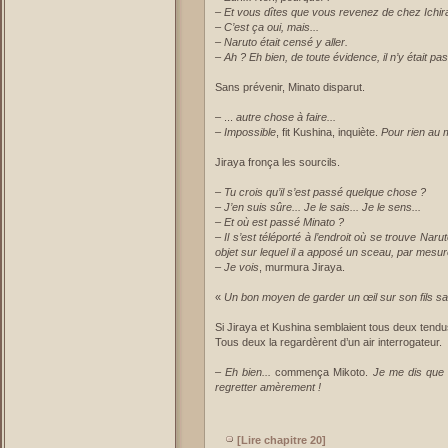
– Et vous dîtes que vous revenez de chez Ichir
– C’est ça oui, mais...
– Naruto était censé y aller.
– Ah ? Eh bien, de toute évidence, il n’y était pas.
Sans prévenir, Minato disparut.
– ...
autre chose à faire...
– Impossible
, fit Kushina, inquiète.
Pour rien au 
Jiraya fronça les sourcils.
–
Tu crois qu’il s’est passé quelque chose ?
– J’en suis sûre... Je le sais... Je le sens...
– Et où est passé Minato ?
– Il s’est téléporté à l’endroit où se trouve Naru
objet sur lequel il a apposé un sceau, par mesur
– Je vois
, murmura Jiraya.
«
Un bon moyen de garder un œil sur son fils sans
Si Jiraya et Kushina semblaient tous deux tendus
Tous deux la regardèrent d’un air interrogateur.
–
Eh bien...
commença Mikoto.
Je me dis que s
regretter amèrement !
[Lire chapitre 20]