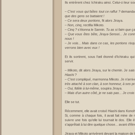
Ils entrèrent chez Ichiraku ainsi. Celui-ci leur sou
–
C’est vous qui faîtes tout ce raffut ?
demanda-t
que des gens se battaient !
– Ce sera deux portions
, fit alors Jiraya.
–
Non, cinq
, rectifia Mikoto.
–
Cinq ?
s’étonna le Sannin.
Tu as si faim que ç
– Que vous êtes bête, Jiraya-Sensei... Je conn
nous !
– Je vois... Mais dans ce cas, les portions risq
verrons bien avec eux !
Et ils sortirent, sous l’œil étonné d’Ichiraku 
servir.
–
Mikoto
, dit alors Jiraya, sur le chemin. J
e sais
Hiashi ?
– C’est compliqué
, marmonna Mikoto.
Je n’arriv
très attaché à son clan, à son honneur, à ses pri
– Oui, fidèle à lui-même
, soupira Jiraya.
–
Mais d’un autre côté, je ne sais pas... Je crois
Elle se tut.
Récemment, elle avait croisé Hiashi dans Konoha.
Si, comme à chaque fois, il avait fait mine de n
suivre une fois qu'elle lui tournait le dos. Ell
s'apprêtait à lui dire quelque chose... avant d'ê
Jiraya et Mikoto arrivèrent devant la maison de l