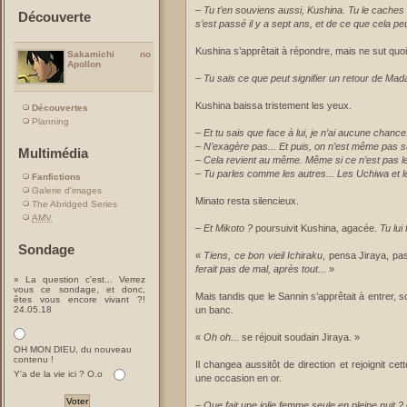
– Tu t’en souviens aussi, Kushina. Tu le caches
Découverte
s’est passé il y a sept ans, et de ce que cela peut
Kushina s’apprêtait à répondre, mais ne sut quoi di
Sakamichi no
Apollon
–
Tu sais ce que peut signifier un retour de Mad
Kushina baissa tristement les yeux.
Découvertes
Planning
–
Et tu sais que face à lui, je n’ai aucune chance
– N’exagère pas... Et puis, on n’est même pas s
Multimédia
– Cela revient au même. Même si ce n’est pas 
– Tu parles comme les autres... Les Uchiwa et le
Fanfictions
Galerie d'images
Minato resta silencieux.
The Abridged Series
AMV
–
Et Mikoto ?
poursuivit Kushina, agacée.
Tu lui 
Sondage
«
Tiens, ce bon vieil Ichiraku
, pensa Jiraya, pa
ferait pas de mal, après tout...
»
» La question c'est... Verrez
vous ce sondage, et donc,
Mais tandis que le Sannin s’apprêtait à entrer
êtes vous encore vivant ?!
24.05.18
un banc.
«
Oh oh...
se réjouit soudain Jiraya. »
OH MON DIEU, du nouveau
contenu !
Il changea aussitôt de direction et rejoignit cett
Y'a de la vie ici ? O.o
une occasion en or.
–
Que fait une jolie femme seule en pleine nuit ?