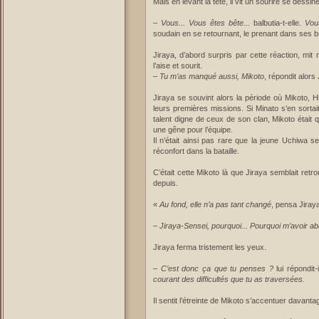
Mais en levant la tête, il vit un sourire se dessi
–
Vous... Vous êtes bête...
balbutia-t-elle.
Vou
soudain en se retournant, le prenant dans ses br
Jiraya, d’abord surpris par cette réaction, mi
l’aise et sourit.
–
Tu m’as manqué aussi, Mikoto
, répondit alors 
Jiraya se souvint alors la période où Mikoto, H
leurs premières missions. Si Minato s’en sortai
talent digne de ceux de son clan, Mikoto était 
une gêne pour l’équipe.
Il n’était ainsi pas rare que la jeune Uchiwa 
réconfort dans la bataille.
C’était cette Mikoto là que Jiraya semblait retr
depuis.
«
Au fond, elle n’a pas tant changé
, pensa Jiraya
–
Jiraya-Sensei, pourquoi... Pourquoi m’avoir 
Jiraya ferma tristement les yeux.
–
C’est donc ça que tu penses ?
lui répondit-
courant des difficultés que tu as traversées.
Il sentit l’étreinte de Mikoto s’accentuer davanta