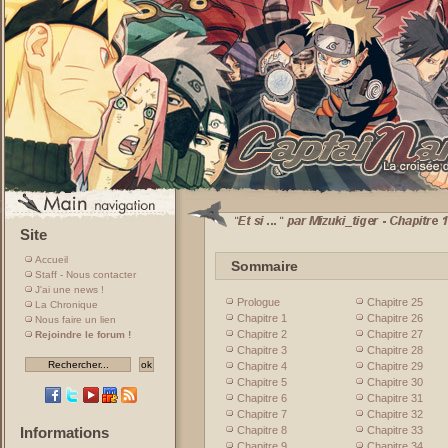
Site
Accueil
Sommaire
Staff - Nous contacter
J'ai une news !
Prologue
Chapitre 25
La Chronique
Chapitre 1
Chapitre 26
Nous faire un lien
Chapitre 2
Chapitre 27
Rejoindre le forum !
Chapitre 3
Chapitre 28
Chapitre 4
Chapitre 29
Chapitre 5
Chapitre 30
Chapitre 6
Chapitre 31
Chapitre 7
Chapitre 32
Chapitre 8
Chapitre 33
Informations
Chapitre 9
Chapitre 34