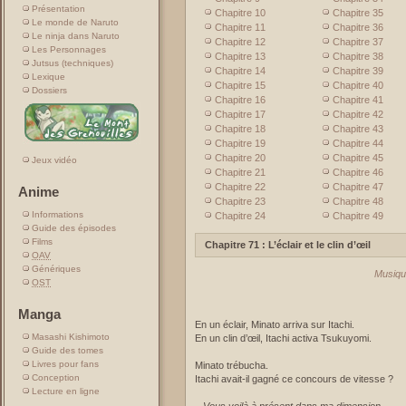
Présentation
Chapitre 10
Chapitre 35
Le monde de Naruto
Chapitre 11
Chapitre 36
Le ninja dans Naruto
Chapitre 12
Chapitre 37
Les Personnages
Chapitre 13
Chapitre 38
Jutsus (techniques)
Chapitre 14
Chapitre 39
Lexique
Chapitre 15
Chapitre 40
Dossiers
Chapitre 16
Chapitre 41
Chapitre 17
Chapitre 42
Chapitre 18
Chapitre 43
Chapitre 19
Chapitre 44
Chapitre 20
Chapitre 45
Jeux vidéo
Chapitre 21
Chapitre 46
Chapitre 22
Chapitre 47
Anime
Chapitre 23
Chapitre 48
Informations
Chapitre 24
Chapitre 49
Guide des épisodes
Films
Chapitre 71 : L’éclair et le clin d’œil
OAV
Génériques
Musiqu
OST
Manga
En un éclair, Minato arriva sur Itachi.
Masashi Kishimoto
En un clin d’œil, Itachi activa Tsukuyomi.
Guide des tomes
Livres pour fans
Minato trébucha.
Conception
Itachi avait-il gagné ce concours de vitesse ?
Lecture en ligne