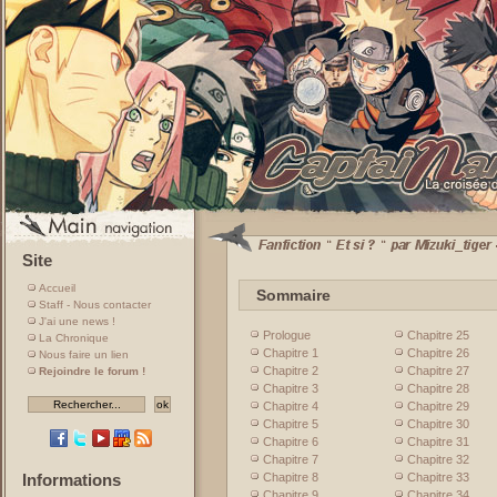
Site
Accueil
Sommaire
Staff - Nous contacter
J'ai une news !
Prologue
Chapitre 25
La Chronique
Chapitre 1
Chapitre 26
Nous faire un lien
Chapitre 2
Chapitre 27
Rejoindre le forum !
Chapitre 3
Chapitre 28
Chapitre 4
Chapitre 29
Chapitre 5
Chapitre 30
Chapitre 6
Chapitre 31
Chapitre 7
Chapitre 32
Chapitre 8
Chapitre 33
Informations
Chapitre 9
Chapitre 34