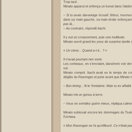
Trop tard.
Minato apparut et enfonça un kunaï dans l’abdom
–
Si tu avais davantage écouté Shisui
, murmura
dans sa main gauche, sa main droite enfonçant
pas là...
–
Au contraire
, répondit Itachi.
Il y eut un croassement, puis une multitude.
Minato ouvrit grand les yeux de surprise tandis 
«
Un clone... Quand a-t-il... ?
»
Il n’avait pourtant rien senti.
Les corbeaux, en s’envolant, laissèrent voir derri
sol.
Minato comprit. Itachi avait eu le temps de cr
dégâts du Rasengan et juste avant que Minato n
–
Bon timing...
fit le Yondaime.
Mais tu es affaibli.
Minato mit un genou à terre.
–
Vous ne semblez guère mieux
, répliqua calme
Minato subissait encore les dommages du Tsukuyo
l’Uchiwa.
«
Mon Rasengan ne l’a qu'effleuré. Ce n’était pa