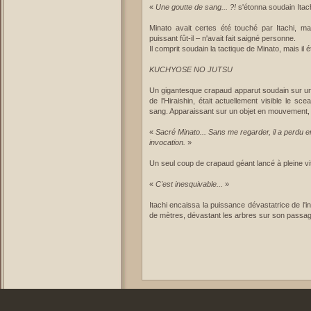
«
Une goutte de sang... ?!
s'étonna soudain Itach
Minato avait certes été touché par Itachi, 
puissant fût-il – n'avait fait saigné personne.
Il comprit soudain la tactique de Minato, mais il ét
KUCHYOSE NO JUTSU
Un gigantesque crapaud apparut soudain sur un k
de l'Hiraishin, était actuellement visible le s
sang. Apparaissant sur un objet en mouvement, l
«
Sacré Minato... Sans me regarder, il a perdu en 
invocation.
»
Un seul coup de crapaud géant lancé à pleine vite
«
C'est inesquivable...
»
Itachi encaissa la puissance dévastatrice de l'i
de mètres, dévastant les arbres sur son passag