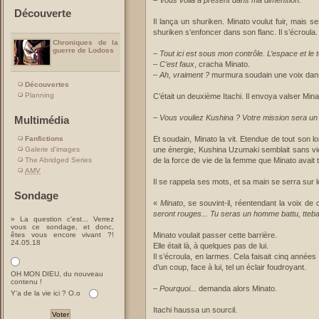
–
Vous voilà à présent dans ma dimension.
Découverte
Il lança un shuriken. Minato voulut fuir, mais se
shuriken s’enfoncer dans son flanc. Il s’écroula.
Chroniques de la
guerre de Lodoss
–
Tout ici est sous mon contrôle. L’espace et le t
–
C’est faux
, cracha Minato.
–
Ah, vraiment ?
murmura soudain une voix dans 
Découvertes
Planning
C’était un deuxième Itachi. Il envoya valser Min
–
Vous vouliez Kushina ? Votre mission sera un
Multimédia
Fanfictions
Et soudain, Minato la vit. Etendue de tout son l
Galerie d'images
une énergie, Kushina Uzumaki semblait sans vie
The Abridged Series
de la force de vie de la femme que Minato avait 
AMV
Il se rappela ses mots, et sa main se serra sur le
Sondage
«
Minato
, se souvint-il, réentendant la voix de 
seront rouges...
Tu seras un homme battu, tteba
» La question c'est... Verrez
vous ce sondage, et donc,
êtes vous encore vivant ?!
Minato voulait passer cette barrière.
24.05.18
Elle était là, à quelques pas de lui.
Il s’écroula, en larmes. Cela faisait cinq années ;
d’un coup, face à lui, tel un éclair foudroyant.
OH MON DIEU, du nouveau
contenu !
–
Pourquoi...
demanda alors Minato.
Y'a de la vie ici ? O.o
Itachi haussa un sourcil.