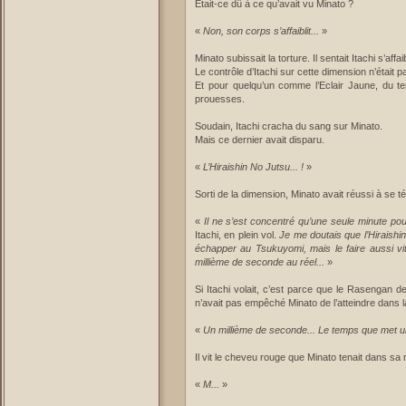
Etait-ce dû à ce qu’avait vu Minato ?
«
Non, son corps s’affaiblit...
»
Minato subissait la torture. Il sentait Itachi s’affai
Le contrôle d’Itachi sur cette dimension n’était p
Et pour quelqu’un comme l’Eclair Jaune, du temp
prouesses.
Soudain, Itachi cracha du sang sur Minato.
Mais ce dernier avait disparu.
«
L’Hiraishin No Jutsu... !
»
Sorti de la dimension, Minato avait réussi à se t
«
Il ne s’est concentré qu’une seule minute po
Itachi, en plein vol.
Je me doutais que l’Hiraishi
échapper au Tsukuyomi, mais le faire aussi vi
millième de seconde au réel...
»
Si Itachi volait, c’est parce que le Rasengan d
n’avait pas empêché Minato de l’atteindre dans l
«
Un millième de seconde... Le temps que met un 
Il vit le cheveu rouge que Minato tenait dans sa 
«
M...
»