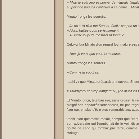
–
Mais je suis impressionné. Je n’aurais jamai
au point de pouvoir continuer à se battre... Minat
Minato fronça les sourcils.
–
Je ne suis plus ton Sensei. Ceci n’est pas un co
–
Alors, battez-vous sérieusement.
–
Tu veux toujours mesurer ta force ?
Celui-ci fixa Minato d’un regard fou, malgré ses 
–
Non, je veux que vous la mesuriez.
Minato fronça les sourcils.
–
Comme tu voudras.
Itachi vit que Minato préparait un nouveau Shunsh
«
Tsukuyomi est trop dangereux ; j'en ai fait les fr
Et Minato fonça, tête baissée, sans croiser le reg
Malgré ses capacités sensorielles, ne pas rega
fixer car, en plus d'être plus vulnérable aux atta
Itachi, bien que moins rapide, comprit que l'esqui
son adversaire qui l'empêchait de le voir dist
goutte de sang qui tombait par terre, comme 
Hokage.