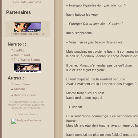
Résultats
|
Archives
–
Pourquoi l’appelles-tu... par son nom ?
Partenaires
Itachi baissa les yeux.
–
Pourquoi l’as-tu appelée... Kushina ?
Itachi s’approcha.
Faites nous un lien ! :D
–
Vous n’avez pas besoin de le savoir.
Naruto ::
JapFlap
Mais soudain, un troisième Itachi fit son apparitio
NarutoTrad
la cellule, à genoux, devant le corps étendue de
The Way of Naruto
Il parlait. Minato n’entendait pas ce qu’il disait.
Il le vit s’essuyer les yeux.
Autres ::
Et tout disparut. Itachi semblait perturbé.
Avait-il vraiment voulu lui montrer ces images ?
Jeux Vidéo
Shinobi
Minato fronça les sourcils.
Référencement
Itachi croisa son regard.
©
CaptaiNaruto
2004-2026
Naruto
©
Masashi Kishimoto
–
C’est fini.
Contacter le webmaster
-
Retour en haut
-
Et la souffrance commença. Les secondes s’éco
heures.
Mais Minato était déjà touché, avant même qu’It
Itachi semblait de plus en plus faible à mesure q