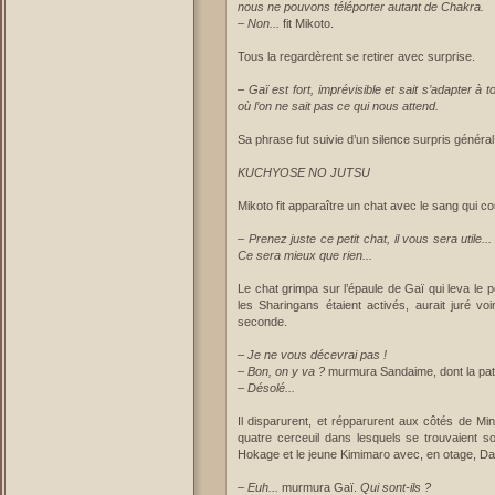
nous ne pouvons téléporter autant de Chakra.
–
Non...
fit Mikoto.
Tous la regardèrent se retirer avec surprise.
–
Gaï est fort, imprévisible et sait s’adapter à t
où l’on ne sait pas ce qui nous attend.
Sa phrase fut suivie d’un silence surpris général
KUCHYOSE NO JUTSU
Mikoto fit apparaître un chat avec le sang qui co
–
Prenez juste ce petit chat, il vous sera utile
Ce sera mieux que rien...
Le chat grimpa sur l’épaule de Gaï qui leva le po
les Sharingans étaient activés, aurait juré voi
seconde.
–
Je ne vous décevrai pas !
–
Bon, on y va ?
murmura Sandaime, dont la pati
–
Désolé...
Il disparurent, et répparurent aux côtés de Min
quatre cerceuil dans lesquels se trouvaient 
Hokage et le jeune Kimimaro avec, en otage, D
–
Euh...
murmura Gaï.
Qui sont-ils ?