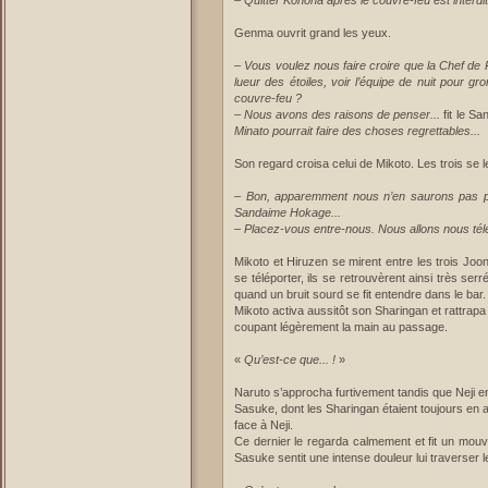
–
Quitter Konoha après le couvre-feu est interdit
Genma ouvrit grand les yeux.
–
Vous voulez nous faire croire que la Chef de 
lueur des étoiles, voir l’équipe de nuit pour gr
couvre-feu ?
–
Nous avons des raisons de penser...
fit le Sa
Minato pourrait faire des choses regrettables...
Son regard croisa celui de Mikoto. Les trois se l
–
Bon, apparemment nous n’en saurons pas pl
Sandaime Hokage...
–
Placez-vous entre-nous. Nous allons nous télép
Mikoto et Hiruzen se mirent entre les trois Joo
se téléporter, ils se retrouvèrent ainsi très serré
quand un bruit sourd se fit entendre dans le bar.
Mikoto activa aussitôt son Sharingan et rattrapa 
coupant légèrement la main au passage.
«
Qu’est-ce que... !
»
Naruto s’approcha furtivement tandis que Neji
Sasuke, dont les Sharingan étaient toujours en aler
face à Neji.
Ce dernier le regarda calmement et fit un mouv
Sasuke sentit une intense douleur lui traverser 