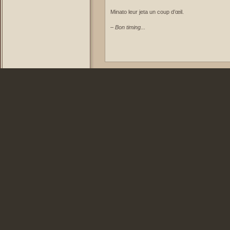
Minato leur jeta un coup d’œil.
–
Bon timing...