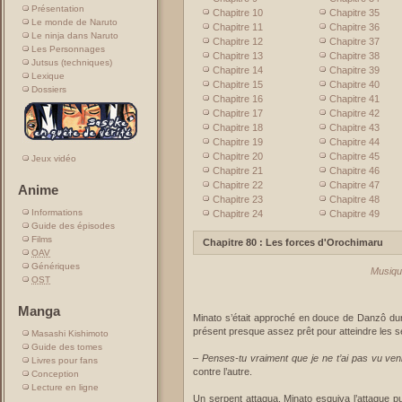
Présentation
Chapitre 10
Chapitre 35
Le monde de Naruto
Chapitre 11
Chapitre 36
Le ninja dans Naruto
Chapitre 12
Chapitre 37
Les Personnages
Chapitre 13
Chapitre 38
Jutsus (techniques)
Chapitre 14
Chapitre 39
Lexique
Chapitre 15
Chapitre 40
Dossiers
Chapitre 16
Chapitre 41
Chapitre 17
Chapitre 42
Chapitre 18
Chapitre 43
Chapitre 19
Chapitre 44
Chapitre 20
Chapitre 45
Jeux vidéo
Chapitre 21
Chapitre 46
Chapitre 22
Chapitre 47
Anime
Chapitre 23
Chapitre 48
Informations
Chapitre 24
Chapitre 49
Guide des épisodes
Films
Chapitre 80 : Les forces d'Orochimaru
OAV
Génériques
Musiqu
OST
Manga
Minato s’était approché en douce de Danzô dur
présent presque assez prêt pour atteindre les s
Masashi Kishimoto
Guide des tomes
–
Penses-tu vraiment que je ne t’ai pas vu ven
Livres pour fans
contre l’autre.
Conception
Lecture en ligne
Un serpent attaqua. Minato esquiva l’attaque pu