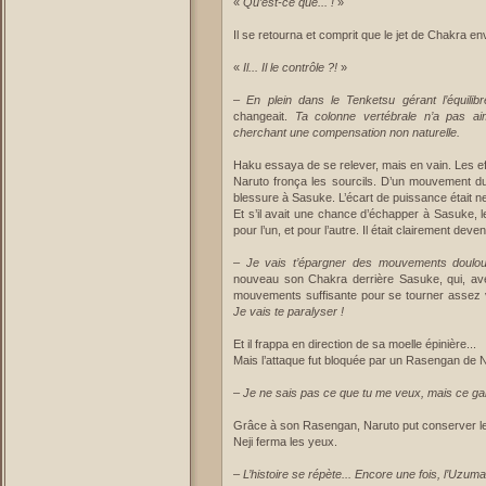
«
Qu’est-ce que... !
»
Il se retourna et comprit que le jet de Chakra en
«
Il... Il le contrôle ?!
»
–
En plein dans le Tenketsu gérant l’équilibr
changeait.
Ta colonne vertébrale n’a pas aim
cherchant une compensation non naturelle.
Haku essaya de se relever, mais en vain. Les ef
Naruto fronça les sourcils. D’un mouvement du d
blessure à Sasuke. L’écart de puissance était ne
Et s’il avait une chance d’échapper à Sasuke, l
pour l’un, et pour l’autre. Il était clairement de
–
Je vais t’épargner des mouvements doulo
nouveau son Chakra derrière Sasuke, qui, ave
mouvements suffisante pour se tourner assez vi
Je vais te paralyser !
Et il frappa en direction de sa moelle épinière...
Mais l’attaque fut bloquée par un Rasengan de 
–
Je ne sais pas ce que tu me veux, mais ce gars
Grâce à son Rasengan, Naruto put conserver le C
Neji ferma les yeux.
–
L’histoire se répète... Encore une fois, l’Uzumak