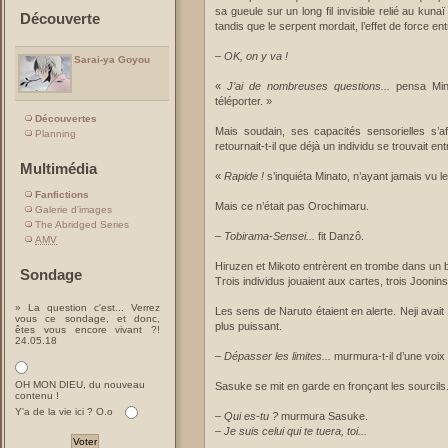
sa gueule sur un long fil invisible relié au kuna
Découverte
tandis que le serpent mordait, l’effet de force e
–
OK, on y va !
Sarai-ya Goyou
«
J’ai de nombreuses questions...
pensa Mina
téléporter. »
Découvertes
Mais soudain, ses capacités sensorielles s’af
Planning
retournait-t-il que déjà un individu se trouvait en
Multimédia
«
Rapide !
s’inquiéta Minato, n’ayant jamais vu l
Fanfictions
Mais ce n’était pas Orochimaru.
Galerie d'images
The Abridged Series
–
Tobirama-Sensei...
fit Danzô.
AMV
Hiruzen et Mikoto entrèrent en trombe dans un 
Sondage
Trois individus jouaient aux cartes, trois Joonin
» La question c'est... Verrez
Les sens de Naruto étaient en alerte. Neji ava
vous ce sondage, et donc,
plus puissant.
êtes vous encore vivant ?!
24.05.18
–
Dépasser les limites...
murmura-t-il d’une voix 
OH MON DIEU, du nouveau
Sasuke se mit en garde en fronçant les sourcils
contenu !
Y'a de la vie ici ? O.o
–
Qui es-tu ?
murmura Sasuke.
–
Je suis celui qui te tuera, toi...