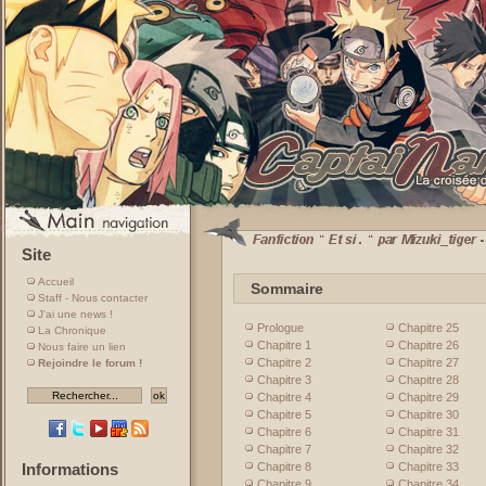
Site
Accueil
Sommaire
Staff - Nous contacter
J'ai une news !
Prologue
Chapitre 25
La Chronique
Chapitre 1
Chapitre 26
Nous faire un lien
Chapitre 2
Chapitre 27
Rejoindre le forum !
Chapitre 3
Chapitre 28
Chapitre 4
Chapitre 29
Chapitre 5
Chapitre 30
Chapitre 6
Chapitre 31
Chapitre 7
Chapitre 32
Chapitre 8
Chapitre 33
Informations
Chapitre 9
Chapitre 34