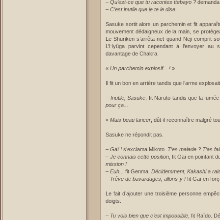
–
Qu’est-ce que tu racontes ttebayo ?
demanda N
–
C’est inutile que je te le dise.
Sasuke sortit alors un parchemin et fit apparaîtr
mouvement dédaigneux de la main, se protégea
Le Shuriken s’arrêta net quand Neji comprit so
L’Hyûga parvint cependant à l’envoyer au s
davantage de Chakra.
«
Un parchemin explosif... !
»
Il fit un bon en arrière tandis que l’arme explosait
–
Inutile, Sasuke
, fit Naruto tandis que la fumée
pour ça...
«
Mais beau lancer
, dût-il reconnaître malgré to
Sasuke ne répondit pas.
–
Gaï !
s’exclama Mikoto.
T’es malade ? T’as fa
–
Je connais cette position
, fit Gaï en pointant d
mission !
–
Euh...
fit Genma.
Décidemment, Kakashi a rais
–
Trêve de bavardages, allons-y !
fit Gaï en for
Le fait d’ajouter une troisième personne empêc
doigts.
–
Tu vois bien que c’est impossible
, fit Raïdo. D