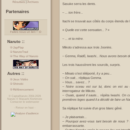
Résultats
|
Archives
Sasuke serra les dents.
Partenaires
–
... ton frère...
Itachi se trouvait aux côtés du corps étendu de
«
Quelle est cette sensation... ?
»
Faites nous un lien ! :D
–
... et ta mère.
Naruto ::
Mikoto s’adressa aux trois Joonins.
JapFlap
NarutoTrad
–
Genma, Raidô, Iwashi... Nous avons besoin d
The Way of Naruto
Les trois haussèrent les sourcils, surpris.
Autres ::
–
Minato s’est téléporté, il y a peu...
–
On sait...
répliqua Genma.
Jeux Vidéo
–
Vous... savez... ?
Shinobi
–
Notre sceau est sur lui, donc on est au 
Référencement
interrogateur de Mikoto.
–
Ouais, quand il saute...
répéta Iwashi.
On co
©
CaptaiNaruto
2004-2026
Naruto
©
Masashi Kishimoto
premières loges quand il a décidé de faire un 
Contacter le webmaster
-
Retour en haut
-
Sa réplique fut suivie d’un gros blanc gêné.
–
Je plaisantais...
–
Pourquoi avez-vous tant besoin de nous ?
s
embarrassante.