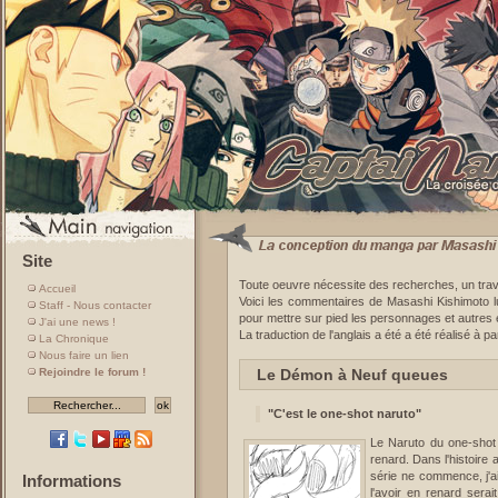
Site
Toute oeuvre nécessite des recherches, un trava
Accueil
Voici les commentaires de Masashi Kishimoto lu
Staff - Nous contacter
pour mettre sur pied les personnages et autres
J'ai une news !
La traduction de l'anglais a été a été réalisé à pa
La Chronique
Nous faire un lien
Le Démon à Neuf queues
Rejoindre le forum !
"C'est le one-shot naruto"
Le Naruto du one-shot 
renard. Dans l'histoire 
série ne commence, j'ai
Informations
l'avoir en renard sera