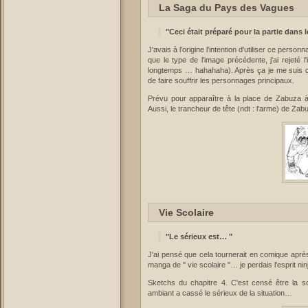
La Saga du Pays des Vagues
"Ceci était préparé pour la partie dans 
J'avais à l'origine l'intention d'utiliser ce per
que le type de l'image précédente, j'ai rejeté 
longtemps … hahahaha). Après ça je me suis c
de faire souffrir les personnages principaux.
Prévu pour apparaître à la place de Zabuza à 
Aussi, le trancheur de tête (ndt : l'arme) de Zabuz
Vie Scolaire
"Le sérieux est… "
J'ai pensé que cela tournerait en comique après
manga de " vie scolaire "… je perdais l'esprit nin
Sketchs du chapitre 4. C'est censé être la s
ambiant a cassé le sérieux de la situation…