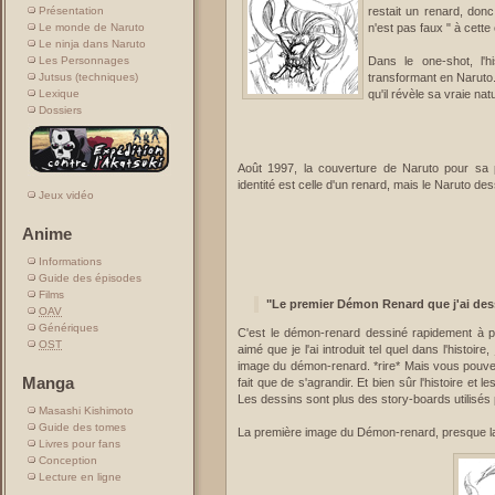
restait un renard, donc
Présentation
n'est pas faux " à cette
Le monde de Naruto
Le ninja dans Naruto
Dans le one-shot, l'
Les Personnages
transformant en Naruto.
Jutsus (techniques)
qu'il révèle sa vraie nat
Lexique
Dossiers
Août 1997, la couverture de Naruto pour sa
identité est celle d'un renard, mais le Naruto des
Jeux vidéo
Anime
Informations
Guide des épisodes
Films
"Le premier Démon Renard que j'ai des
OAV
Génériques
C'est le démon-renard dessiné rapidement à par
OST
aimé que je l'ai introduit tel quel dans l'histoire,
image du démon-renard. *rire* Mais vous pouvez
Manga
fait que de s'agrandir. Et bien sûr l'histoire et
Les dessins sont plus des story-boards utilisés p
Masashi Kishimoto
Guide des tomes
La première image du Démon-renard, presque la
Livres pour fans
Conception
Lecture en ligne