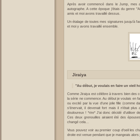
Après avoir commencé dans le Jump, mes a
autographe. A cette époque j'étais du genre "
amis et moi avons travaillé dessus.
Un étalage de toutes mes signatures jusqu'à l'ac
et moi y avons travaillé ensemble.
Jiraiya
"Au début, je voulais en faire un vieil 
Comme Jiraiya est célèbre à travers bien des con
la série ne commence. Au début je voulais en fa
ou excité par la vue d'une jolie fille (comme d
s'énervait, il devenait fort mais il n'était plu
douloureux ! *rire* J'ai donc décidé d'utiliser
Ces deux grenouilles airaient été des épouses. 
changé cela…
Vous pouvez voir au premier coup d'oeil les ch
droite est venue pendant que je mangeais alors je