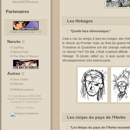
Résultats
|
Archives
Partenaires
Les Hokages
"Quelle face démoniaque."
Faites nous un lien ! :D
Cela a mis du temps à faire les images des Hok
Naruto ::
le dessin du Premier mais au final j'ai quand m
Troisième et Quatrième ont été changé radical
JapFlap
ce dessin *rire* En fait, c'était vraiment diffic
NarutoTrad
Hokage. Si j'avais utilisé ça, à quoi aurait 
The Way of Naruto
développements très intéressants.
Autres ::
Jeux Vidéo
Shinobi
Référencement
©
CaptaiNaruto
2004-2026
Naruto
©
Masashi Kishimoto
Contacter le webmaster
-
Retour en haut
-
Les ninjas du pays de l'Herbe
"Les Ninjas du pays de l'Herbe ressemb