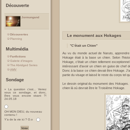
Découverte
Jormungand
Découvertes
Le monument aux Hokages
Planning
"C'était un Chien"
Multimédia
Au vu du monde actuel de Naruto, apprendre c
Fanfictions
Hokage était à la base un chien. Selon l'histoi
Galerie d'images
Hokage, c'était un chien tellement exceptionnel 
The Abridged Series
intéressant d'avoir un chien en guise de chef de
AMV
Donc à la base ce chien devait être Hokage. J'a
partie du visage et laissé le reste du corps tel que
Sondage
Le dessin original du monument des Hokages. Ca 
chien là où devrait être le Troisième Hokage.
» La question c'est... Verrez
vous ce sondage, et donc,
êtes vous encore vivant ?!
24.05.18
OH MON DIEU, du nouveau
contenu !
Y'a de la vie ici ? O.o