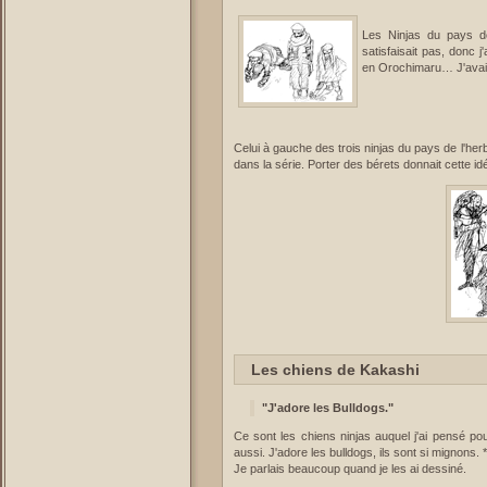
Les Ninjas du pays d
satisfaisait pas, donc j
en Orochimaru… J'avais 
Celui à gauche des trois ninjas du pays de l'herb
dans la série. Porter des bérets donnait cette i
Les chiens de Kakashi
"J'adore les Bulldogs."
Ce sont les chiens ninjas auquel j'ai pensé po
aussi. J'adore les bulldogs, ils sont si mignons. *
Je parlais beaucoup quand je les ai dessiné.