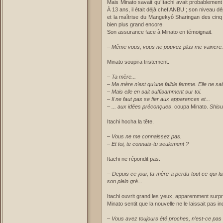
Mais Minato savait qu’Itachi avait probablement
À 13 ans, il était déjà chef ANBU ; son niveau 
et la maîtrise du Mangekyô Sharingan des cinq d
bien plus grand encore.
Son assurance face à Minato en témoignait.
–
Même vous, vous ne pouvez plus me vaincre.
Minato soupira tristement.
–
Ta mère...
–
Ma mère n’est qu’une faible femme. Elle ne sait
–
Mais elle en sait suffisamment sur toi.
–
Il ne faut pas se fier aux apparences et...
–
... aux idées préconçues
, coupa Minato.
Shisui
Itachi hocha la tête.
–
Vous ne me connaissez pas.
–
Et toi, te connais-tu seulement ?
Itachi ne répondit pas.
–
Depuis ce jour, ta mère a perdu tout ce qui lui
son plein gré...
Itachi ouvrit grand les yeux, apparemment surpr
Minato sentit que la nouvelle ne le laissait pas indif
–
Vous avez toujours été proches, n’est-ce pas