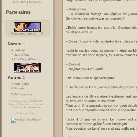
Rageusement, Minato lança un kunaï, qu’Itachi 
Résultats
|
Archives
– Mensonges.
Partenaires
–
Le Yondaime Hokage se déplace en person
Sandaime n’est même pas au courant ?
L’Eclair jaune fronça les sourcils. Quelque cho
revint pas dessus.
Faites nous un lien ! :D
–
Où est Kushina ?
demanda-t-il alors, plantant
Naruto ::
JapFlap
Itachi ferma les yeux au moment même où Minat
NarutoTrad
fraction de seconde d’après, tous deux avaient rep
The Way of Naruto
–
Qui sait...
–
Ne joue pas à ça, Itachi.
Autres ::
Il fit un nouveau tir, qu’Itachi para.
Jeux Vidéo
«
Un deuxième kunaï, dans l’ombre du premier 
Shinobi
Référencement
Les lancers de Minato étaient extrêmement rapi
qu’esquiver un kunaï aussi rapide.
©
CaptaiNaruto
2004-2026
Naruto
©
Masashi Kishimoto
Trop tard : il ne pourrait pas contrer cette deux
Contacter le webmaster
était marqué : Minato pourrait donc y apparaître.
-
Retour en haut
-
Itachi fit un pas en arrière. Le mouvement ét
l’attaque de l’arme grâce à son Sharingan.
Mais esquiver ce kunaï ne serait pas suffisant. Il