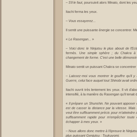
–
S’il le faut
, poursuivit alors Minato, dont les yeu
Itachi ferma les yeux.
–
Vous essayerez...
Il sentit une puissante énergie se concentrer. M
«
Le Rasengan...
»
–
Voici donc le Ninjutsu le plus abouti de l’E
fermés.
Une simple sphère ; du Chakra à l
changement de forme. C’est une belle démonstra
Minato sentit un puissant Chakra se concentrer 
–
Laissez-moi vous montrer le gouffre qu’il y
Guerre, celui face auquel tout Shinobi avait ordr
Itachi ouvrit très lentement les yeux. Il vit d’a
intensifié, à la manière du Rasengan qu’il tenait
«
Il prépare un Shunshin. Ne pouvant apposer 
est de casser la distance par la vitesse. Mais 
veut être suffisamment précis pour m’atteindre a
suffisamment rapide pour m’empêcher toute es
échapper à mes yeux.
»
–
Nous allons donc mettre à l’épreuve le Ninjuts
plus puissant Genjutsu : Tsukuyomi.