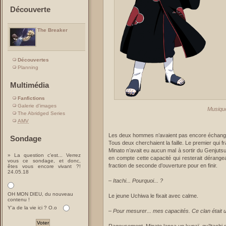
Découverte
The Breaker
Découvertes
Planning
Multimédia
Fanfictions
Galerie d'images
Musique
The Abridged Series
AMV
Les deux hommes n’avaient pas encore échangé
Sondage
Tous deux cherchaient la faille. Le premier qui fra
Minato n’avait eu aucun mal à sortir du Genjutsu 
» La question c'est... Verrez
en compte cette capacité qui resterait dérangea
vous ce sondage, et donc,
fraction de seconde d’ouverture pour en finir.
êtes vous encore vivant ?!
24.05.18
–
Itachi... Pourquoi... ?
OH MON DIEU, du nouveau
Le jeune Uchiwa le fixait avec calme.
contenu !
Y'a de la vie ici ? O.o
–
Pour mesurer... mes capacités. Ce clan était u