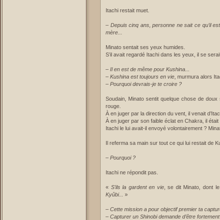
Itachi restait muet.
–
Depuis cinq ans, personne ne sait ce qu’il es
mère...
Minato sentait ses yeux humides.
S’il avait regardé Itachi dans les yeux, il se serai
–
Il en est de même pour Kushina...
–
Kushina est toujours en vie
, murmura alors Ita
–
Pourquoi devrais-je te croire ?
Soudain, Minato sentit quelque chose de doux s
rouge.
À en juger par la direction du vent, il venait d’Itac
À en juger par son faible éclat en Chakra, il ét
Itachi le lui avait-il envoyé volontairement ? Minat
Il referma sa main sur tout ce qui lui restait de
–
Pourquoi ?
Itachi ne répondit pas.
«
S’ils la gardent en vie
, se dit Minato, dont
Kyûbi...
»
–
Cette mission a pour objectif premier ta capture
–
Capturer un Shinobi demande d’être fortement s