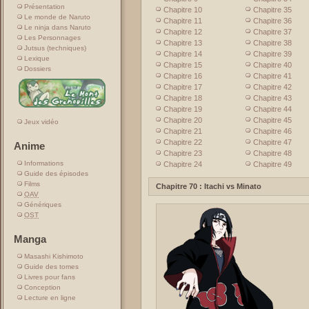
Présentation
Chapitre 10
Chapitre 35
Le monde de Naruto
Chapitre 11
Chapitre 36
Le ninja dans Naruto
Chapitre 12
Chapitre 37
Les Personnages
Chapitre 13
Chapitre 38
Jutsus (techniques)
Chapitre 14
Chapitre 39
Lexique
Chapitre 15
Chapitre 40
Dossiers
Chapitre 16
Chapitre 41
Chapitre 17
Chapitre 42
Chapitre 18
Chapitre 43
Chapitre 19
Chapitre 44
Chapitre 20
Chapitre 45
Jeux vidéo
Chapitre 21
Chapitre 46
Chapitre 22
Chapitre 47
Anime
Chapitre 23
Chapitre 48
Informations
Chapitre 24
Chapitre 49
Guide des épisodes
Films
Chapitre 70 : Itachi vs Minato
OAV
Génériques
OST
Manga
Masashi Kishimoto
Guide des tomes
Livres pour fans
Conception
Lecture en ligne