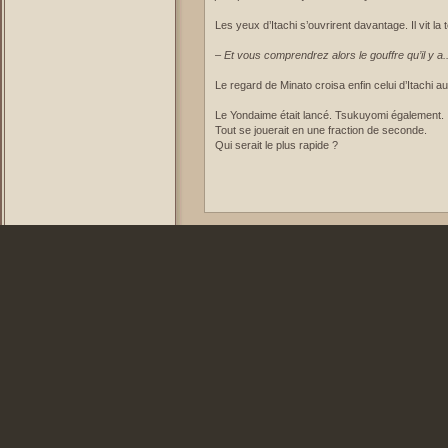
Les yeux d’Itachi s’ouvrirent davantage. Il vit la 
–
Et vous comprendrez alors le gouffre qu’il y a.
Le regard de Minato croisa enfin celui d’Itachi a
Le Yondaime était lancé. Tsukuyomi également.
Tout se jouerait en une fraction de seconde.
Qui serait le plus rapide ?