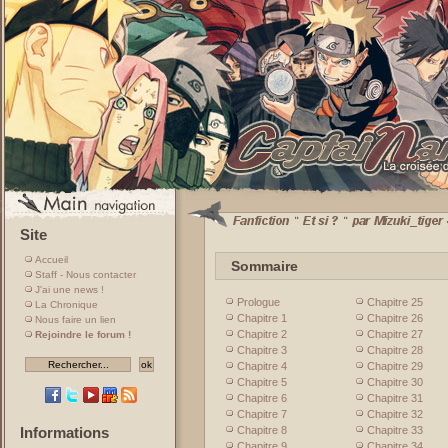
Site
Accueil
Sommaire
Staff - Nous contacter
J'ai une news !
Prologue
Chapitre 25
La Chronique
Chapitre 1
Chapitre 26
Nous faire un lien
Chapitre 2
Chapitre 27
Rejoindre le forum !
Chapitre 3
Chapitre 28
Chapitre 4
Chapitre 29
Chapitre 5
Chapitre 30
Chapitre 6
Chapitre 31
Chapitre 7
Chapitre 32
Chapitre 8
Chapitre 33
Informations
Chapitre 9
Chapitre 34