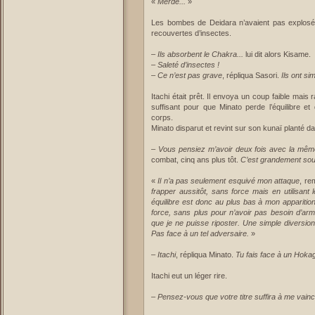
«
Merde...
»
Les bombes de Deidara n’avaient pas explosé. 
recouvertes d’insectes.
–
Ils absorbent le Chakra...
lui dit alors Kisame.
–
Saleté d’insectes !
–
Ce n’est pas grave
, répliqua Sasori.
Ils ont si
Itachi était prêt. Il envoya un coup faible mais 
suffisant pour que Minato perde l’équilibre et
corps.
Minato disparut et revint sur son kunaï planté dan
–
Vous pensiez m’avoir deux fois avec la mêm
combat, cinq ans plus tôt.
C’est grandement sous
«
Il n’a pas seulement esquivé mon attaque
, re
frapper aussitôt, sans force mais en utilisa
équilibre est donc au plus bas à mon apparition.
force, sans plus pour n’avoir pas besoin d’ar
que je ne puisse riposter. Une simple diversio
Pas face à un tel adversaire.
»
–
Itachi
, répliqua Minato.
Tu fais face à un Hoka
Itachi eut un léger rire.
–
Pensez-vous que votre titre suffira à me vainc