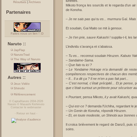
lunettes.
Résultats
|
Archives
Mikoto fronça les sourcils et le regarda d’un air
de Konoha.
Partenaires
–
Je ne sais pas qui tu es...
murmura Gaï.
Mais s
Et soudain, Gai Maito se mit à genoux.
Faites nous un lien ! :D
–
Je t’en prie, sauve Kakashi !
supplia-t-il, les 
Naruto ::
L’individu s’avança et s’abaissa.
JapFlap
NarutoTrad
–
Tu es...
reconnut soudain Hiruzen.
Kabuto Yak
The Way of Naruto
–
Sandaime-Sama.
–
Que fais-tu ici ?
–
Le Yondaime Hokage m'a demandé de rester en 
compétences respectives de chacun des membre
Autres ::
–
Il... Il a dit ça ? Il ne m'en a pas fait part...
–
C'est normal, c'était précipité... Et je pense
, 
Jeux Vidéo
que c'était surtout un prétexte pour sécuriser au 
Shinobi
Référencement
«
Pourtant
, pensa Mikoto,
il y avait Kakashi, q
©
CaptaiNaruto
2004-2026
Naruto
©
Masashi Kishimoto
–
Qui est-ce ?
demanda l'Uchiha, regardant le j
Contacter le webmaster
–
Un Genin de Konoha
, répondit Hiruzen.
-
Retour en haut
-
–
Et, en toute modestie, un Shinobi aux bonne
Il croisa brièvement le regard de Danzô, puis s’
soins.