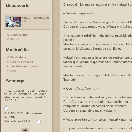
Et soudain, Minato se retourna et fixa Kakashi d
Découverte
–
Sensei...
répéta-t-il.
Tokyo Magnitude
8.0
Gaï se demandait si Minato regardait vraiment Ka
Ce regard, d’apparence vide, réflétait en réalit
Découvertes
Il ne vit que le reflet du métal du kunaï de Minato
Planning
poitrine.
Mikoto, comprenant avec horreur ce que Minat
corps et lui dégagea l’arme de son flanc.
Multimédia
Fanfictions
Kakashi eut tout juste le temps de répéter une 
Galerie d'images
tandis que Minato disparaissait au même moment
The Abridged Series
tout le monde.
AMV
Mikoto essaya de soigner Kakashi, mais elle n
Tsunade.
Sondage
«
Non... Non... Non... !
»
» La question c'est... Verrez
vous ce sondage, et donc,
êtes vous encore vivant ?!
Hiruzen baissa tristement les yeux. Konoha avait
24.05.18
Ce qu'il venait de se produire était terrible, e
l'ampleur du drame qui venait de se produire.
L'urgence restait de sauver Kakashi...
OH MON DIEU, du nouveau
contenu !
–
Vous avez besoin d’un ninja médical ?
murmura
Y'a de la vie ici ? O.o
Un jeune individu au visage souriant s’approch