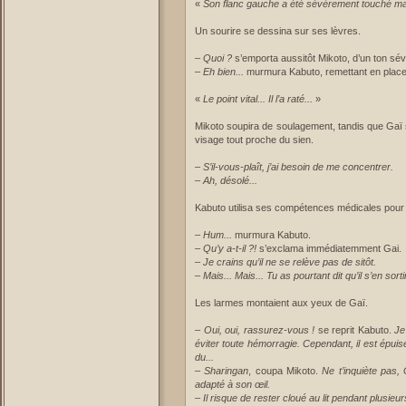
«
Son flanc gauche a été sévèrement touché mai
Un sourire se dessina sur ses lèvres.
–
Quoi ?
s’emporta aussitôt Mikoto, d’un ton sév
–
Eh bien...
murmura Kabuto, remettant en place 
«
Le point vital... Il l’a raté...
»
Mikoto soupira de soulagement, tandis que Gaï s
visage tout proche du sien.
–
S’il-vous-plaît, j’ai besoin de me concentrer.
–
Ah, désolé...
Kabuto utilisa ses compétences médicales pour
–
Hum...
murmura Kabuto.
–
Qu’y a-t-il ?!
s’exclama immédiatemment Gai.
–
Je crains qu’il ne se relève pas de sitôt.
–
Mais... Mais... Tu as pourtant dit qu’il s’en sortir
Les larmes montaient aux yeux de Gaï.
–
Oui, oui, rassurez-vous !
se reprit Kabuto.
Je
éviter toute hémorragie. Cependant, il est épuisé
du...
–
Sharingan
, coupa Mikoto.
Ne t’inquiète pas,
adapté à son œil.
–
Il risque de rester cloué au lit pendant plusieur