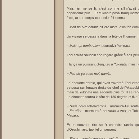
Mais rien ne se fit, c'est comme s'il n'avait
appartenait plus... Et Yukinata posa tranquillem
froid, et son corps tout entier frissonna.
–
Mon pauvre enfant
, dit-elle alors, d’un ton co
Un visage se dessina dans la tête de l’homme mas
–
Mais, ça tombe bien
, poursuivit Yukinata.
Tobi croisa soudain son regard grâce à ses yeu
Il lança un puissant Genjutsu à Yukinata, mais n
–
Pas de ça avec moi, gamin.
La chouette effraie, qui avait traversé Tobi lors
se posa sur l’épaule droite du chef de l'Akatsuki à
main de Yukinata une seconde plus tôt. Il se rend
La chouette tourna la tête de 180 degrés et fixa To
–
Nous nous retrouverons...
murmura-t-il, senta
–
En effet...
murmura à nouveau la voix, et Tobi 
Madara.
Et un nouveau rire se fit entendre tandis qu
d’Orochimaru, tapi tel un serpent.
–
Elle est aussi dangereuse qu’effrayante...