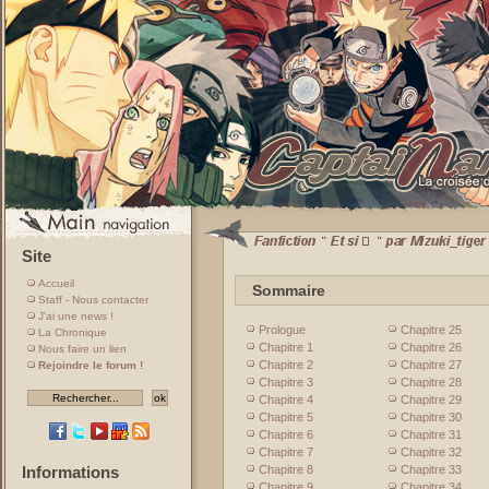
Site
Accueil
Sommaire
Staff - Nous contacter
J'ai une news !
Prologue
Chapitre 25
La Chronique
Chapitre 1
Chapitre 26
Nous faire un lien
Chapitre 2
Chapitre 27
Rejoindre le forum !
Chapitre 3
Chapitre 28
Chapitre 4
Chapitre 29
Chapitre 5
Chapitre 30
Chapitre 6
Chapitre 31
Chapitre 7
Chapitre 32
Chapitre 8
Chapitre 33
Informations
Chapitre 9
Chapitre 34