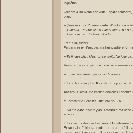
inquiétant.
Utilisant à nouveau son Jutsu spatio-temporel
blanc.
–
Qui êtes-vous ?
demanda-t-il, d’un ton dans leq
–
Yukinata... Et quel est le jeune homme qui se
–
Mon nom est... Uchiha... Madara...
Il y eut un silence...
Puis un rire terrifiant déchira l’atmosphère. Un 
–
Tu l’imites bien. Mais, un conseil... Ne joue 
Aussitôt, Tobi comprit que cette personne en sav
–
Et, un deuxième...
poursuivit Yukinata.
Tobi ne l’écoutait plus. Il leva le bras pour la télép
Aussitôt, il sentit une intense douleur lui déchir
«
Comment a-t-elle pu... me toucher ?
»
–
Ne me sous-estime pas. Madara a fait cette e
erreurs.
Tobi effectua des mudras, mais il fut totalement
Et soudain, Yukinata tendit son bras, qu’elle a
moins, son Sharingan était toujours actif et il p