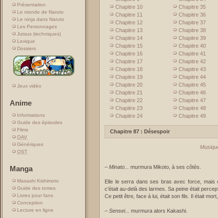
Présentation
Chapitre 10
Chapitre 35
Le monde de Naruto
Chapitre 11
Chapitre 36
Le ninja dans Naruto
Chapitre 12
Chapitre 37
Les Personnages
Chapitre 13
Chapitre 38
Jutsus (techniques)
Chapitre 14
Chapitre 39
Lexique
Chapitre 15
Chapitre 40
Dossiers
Chapitre 16
Chapitre 41
Chapitre 17
Chapitre 42
Chapitre 18
Chapitre 43
Chapitre 19
Chapitre 44
Chapitre 20
Chapitre 45
Jeux vidéo
Chapitre 21
Chapitre 46
Chapitre 22
Chapitre 47
Anime
Chapitre 23
Chapitre 48
Informations
Chapitre 24
Chapitre 49
Guide des épisodes
Films
Chapitre 87 : Désespoir
OAV
Génériques
Musique
OST
–
Minato...
murmura Mikoto, à ses côtés.
Manga
Masashi Kishimoto
Elle le serra dans ses bras avec force, mais c
Guide des tomes
c’était au-delà des larmes. Sa peine était percept
Livres pour fans
Ce petit être, face à lui, était son fils. Il était mo
Conception
Lecture en ligne
–
Sensei...
murmura alors Kakashi.