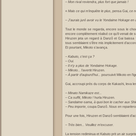
–
Mon rival reviendra, plus fort que jamais !
«
Mais ce qui m’inquiète le plus
, pensa Gai,
ce n
–
J’aurais juré avoir vu le Yondaime Hokage en a
Tout le monde se regarda, encore sous le choc
encore complètement réalisé ce qu’il venait de 
Hiruzen jeta un regard à Danzô et Gai baissa tr
tous semblaient s’être mis implicitement d’accor
Et pourtant, Mikoto s’avança.
–
Kabuto, c’est ça ?
–
Oui.
–
Il n’y a plus de Yondaime Hokage.
–
Mikoto...
l’avertit Hiruzen.
–
À partir d’aujourd’hui...
poursuivit Mikoto en l’ig
Gai, accroupi près du corps de Kakashi, leva les
–
Minato Namikaze est...
–
Ca suffit, Mikoto !
hurla Hiruzen.
–
Sandaime-sama, à quoi bon le cacher aux Shin
–
Peu importe
, coupa Danzô.
Nous en reparlerons
Pour une fois, Hiruzen et Danzô semblaient d’a
–
Très bien... Veuillez m’excuser.
La tension rediminua et Kabuto prit un air surpris