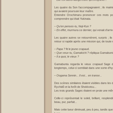
Les quatre du Son l’accompagnaient ; ils mainte
qui avaient poursuivi leur maître.
Entendre Orochimaru prononcer ces mots pour
comprendre qui était Yukinata.
–
Qu’en penses-tu, Neji-Kun ?
–
En effet
, murmura ce dernier, qui venait d’arriv
Les quatre autres se retournèrent, surpris ; ils
retour si rapide après une mission qui, de toute 
–
Papa ?
fit le jeune crapaud.
–
Que veux-tu, Gamakichi ?
répliqua Gamabunt
–
Il a quoi, le vieux ?
Gamabunta regarda le vieux crapaud Sage d
longtemps, celui-ci semblait dans une sorte d’h
–
Oogama Sennin... Il est... en transe...
Des scènes similaires étaient visibles dans les
Rychidô et la forêt de Shokkotsu...
Les trois grands Sages étaient en proie une mê
Celle-ci représentait le soleil, brillant, resp
beau, pur, parfait...
Mais cette lueur diminuait, peu à peu, tandis que 