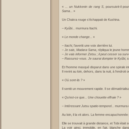
«
... un Nukkenin de rang S
, poursuivit-il po
Sama...
»
Un Chakra rouge s’échappait de Kushina.
–
Kyûbi...
murmura Itachi.
«
Le monde change...
»
–
Itachi
, l’avertit une voix derrière lui.
–
Je sais, Madara-Sama
, répliqua le jeune hom
–
Je vais informer Zetsu ; il peut cesser sa surve
–
Rassurez-vous. Je saurai dompter le Kyûbi, si
Et l’homme masqué disparut dans une spirale int
Il revint au loin, dehors, dans la nuit, à l’endro
«
Où sont-ils ?
»
Il sentit un mouvement rapide. Il se dématérialis
«
Qu’est-ce que... Une chouette effraie ?
»
–
Intéressant Jutsu spatio-temporel...
murmura u
Au loin, il la vit alors. La femme encapuchonnée 
Elle se trouvait à grande distance, et Tobi était su
La voir ainsi, immobile, en l'air, blanche dan