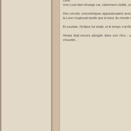
Lune.
Une Lune bien étrange car, clairement visible, un d
Des cercles concentriques apparaissaient avec,
la Lune rougissait tandis que la lueur du monde d
Et soudain, l’éclipse fut totale, et le temps s’arrêt
Hinata était encore plongée dans son rêve ; 
chouette...