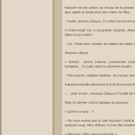
Kakashi vit une ombre au niveau de la grande 
plus rapide et l’avait prise des mains de Kiba.
–
Inutile
, précisa Zabuza.
Ce chien est encore plu
Il s’interrompit car, à sa grande surprise, Aka
bâton à son maître.
–
Ça, c’était sans compter les pilules du soldat
,
Akamaru aboya.
«
Enfoiré...
pensa Zabuza, comprenant soud
fumigène... Ce sale cabot l’a sûrement avalée...
–
Peu importe
, répliqua l’épéiste.
Je n’ai pas bes
Kakashi entendit clairement le bruit d’un kunaï fen
–
... pour te tuer
, murmura Zabuza à l'oreille de 
Mais ce dernier contra l’attaque de justesse.
«
Qu’est-ce que...
»
–
Ne sous-estime pas le clan Inuzuka !
hurla le
puissant coup.
Mes réflexes et mon flair rendent
«
Bien joué, Kiba !
pensa Kakashi. »