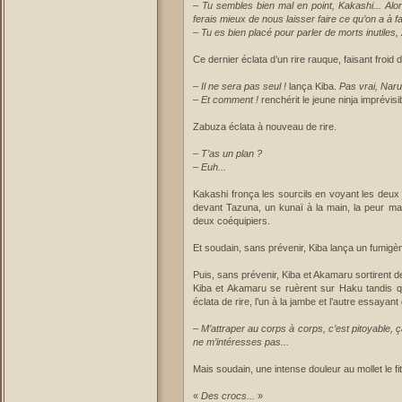
–
Tu sembles bien mal en point, Kakashi... Alor
ferais mieux de nous laisser faire ce qu’on a à fai
–
Tu es bien placé pour parler de morts inutiles,
Ce dernier éclata d’un rire rauque, faisant froid 
–
Il ne sera pas seul !
lança Kiba.
Pas vrai, Naru
–
Et comment !
renchérit le jeune ninja imprévisi
Zabuza éclata à nouveau de rire.
–
T’as un plan ?
–
Euh...
Kakashi fronça les sourcils en voyant les deux 
devant Tazuna, un kunaï à la main, la peur ma
deux coéquipiers.
Et soudain, sans prévenir, Kiba lança un fumigè
Puis, sans prévenir, Kiba et Akamaru sortirent 
Kiba et Akamaru se ruèrent sur Haku tandis q
éclata de rire, l’un à la jambe et l’autre essayan
–
M’attraper au corps à corps, c’est pitoyable, ç
ne m’intéresses pas...
Mais soudain, une intense douleur au mollet le fit
«
Des crocs...
»