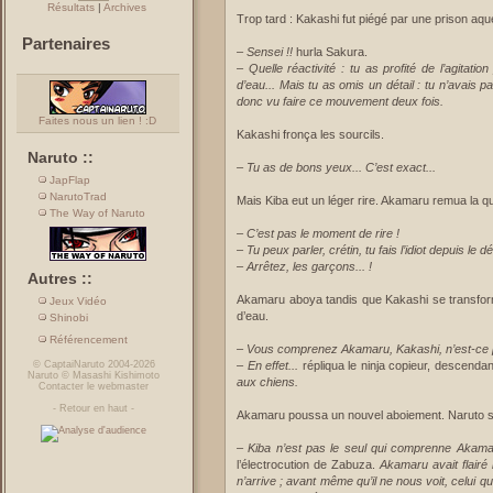
Résultats
|
Archives
Trop tard : Kakashi fut piégé par une prison aq
Partenaires
–
Sensei !!
hurla Sakura.
–
Quelle réactivité : tu as profité de l’agita
d’eau... Mais tu as omis un détail : tu n’avais pa
donc vu faire ce mouvement deux fois.
Faites nous un lien ! :D
Kakashi fronça les sourcils.
Naruto ::
– Tu as de bons yeux... C’est exact...
JapFlap
NarutoTrad
Mais Kiba eut un léger rire. Akamaru remua la q
The Way of Naruto
–
C’est pas le moment de rire !
–
Tu peux parler, crétin, tu fais l’idiot depuis le dé
–
Arrêtez, les garçons... !
Autres ::
Akamaru aboya tandis que Kakashi se transforma
Jeux Vidéo
d’eau.
Shinobi
Référencement
–
Vous comprenez Akamaru, Kakashi, n’est-ce 
©
CaptaiNaruto
2004-2026
–
En effet...
répliqua le ninja copieur, descenda
Naruto
©
Masashi Kishimoto
aux chiens.
Contacter le webmaster
-
Retour en haut
-
Akamaru poussa un nouvel aboiement. Naruto se 
–
Kiba n’est pas le seul qui comprenne Akama
l’électrocution de Zabuza.
Akamaru avait flair
n’arrive ; avant même qu’il ne nous voit, celui q