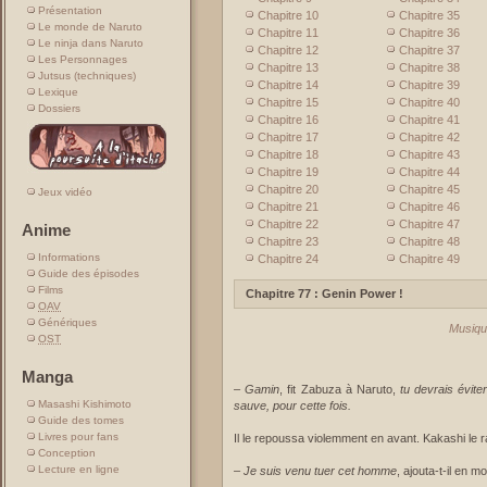
Présentation
Chapitre 10
Chapitre 35
Le monde de Naruto
Chapitre 11
Chapitre 36
Le ninja dans Naruto
Chapitre 12
Chapitre 37
Les Personnages
Chapitre 13
Chapitre 38
Jutsus (techniques)
Chapitre 14
Chapitre 39
Lexique
Chapitre 15
Chapitre 40
Dossiers
Chapitre 16
Chapitre 41
Chapitre 17
Chapitre 42
Chapitre 18
Chapitre 43
Chapitre 19
Chapitre 44
Chapitre 20
Chapitre 45
Jeux vidéo
Chapitre 21
Chapitre 46
Chapitre 22
Chapitre 47
Anime
Chapitre 23
Chapitre 48
Informations
Chapitre 24
Chapitre 49
Guide des épisodes
Films
Chapitre 77 : Genin Power !
OAV
Génériques
Musiqu
OST
Manga
–
Gamin
, fit Zabuza à Naruto,
tu devrais évite
Masashi Kishimoto
sauve, pour cette fois.
Guide des tomes
Livres pour fans
Il le repoussa violemment en avant. Kakashi le r
Conception
Lecture en ligne
–
Je suis venu tuer cet homme
, ajouta-t-il en 