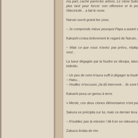
ma part, caché parmi les arbres. Le clone Suito
plus tard pour forcer son offensive et le po
l’électricité... a fait le reste.
Naruto ouvrit grand les yeux.
–
Je comprends mieux pourquoi Papa a autant d
Kakashi croisa brièvement le regard de Naruto, 
–
Mais ce que vous n’aviez pas prévu
, répli
seul...
La lueur dégagée par la foudre se dissipa, lais
individu.
–
Un peu de vent m’aura suffi à dégager la foudr
–
Haku...
–
Veuillez m’excuser, j’ai dû intervenir... Ils sont 
Kakashi posa un genou à terre.
«
Merde, ces deux clones élémentaires n’ont pas
Sakura se précipita sur lui, mais ce dernier leva 
–
N’oubliez pas la mission !
dit-il en se relevant
Zabuza éclata de rire.