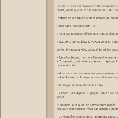
Les deux clones de Naruto se transformèrent s
mollet, tandis que ceux à la hauteur de Haku s’a
Profitant de la surprise et de la douleur de Zabu
«
Bon sang, elle est lourde...
»
Il ne fit pas quelques mètres que Zabuza éjectait
«
Oh, non...
pensa Kiba, le voyant sortir un kuna
Le kunaï frappa et Kiba, qui avait fermé les yeux,
–
Ne m’oublie pas
, murmura Kakashi, également 
–
Tu devrais plutôt aider ton favori...
répliqua Z
qui s’était créé.
Kakashi eut un bien mauvais pressentiment à la
Kekkei Genkei, et le ninja copieur eut la sale i
Kiba lança une nouvelle boule en l’air.
–
Encore un fumigène ?
grogna Zabuza en esqu
genre...
Et soudain, eux aussi se retrouvèrent piégés,
brouillard dont l’origine n’était pas difficile à identif
–
Je récupérerai cette épée...
murmura Zabuza