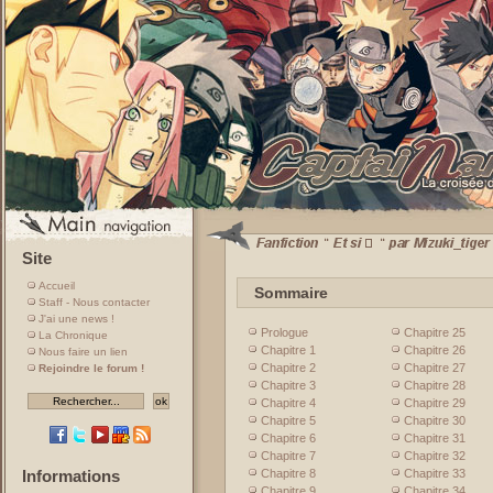
Site
Accueil
Sommaire
Staff - Nous contacter
J'ai une news !
Prologue
Chapitre 25
La Chronique
Chapitre 1
Chapitre 26
Nous faire un lien
Chapitre 2
Chapitre 27
Rejoindre le forum !
Chapitre 3
Chapitre 28
Chapitre 4
Chapitre 29
Chapitre 5
Chapitre 30
Chapitre 6
Chapitre 31
Chapitre 7
Chapitre 32
Chapitre 8
Chapitre 33
Informations
Chapitre 9
Chapitre 34