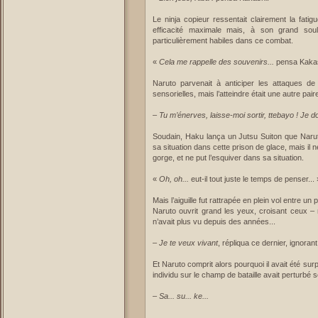
Le ninja copieur ressentait clairement la fatig
efficacité maximale mais, à son grand sou
particulièrement habiles dans ce combat.
«
Cela me rappelle des souvenirs...
pensa Kakash
Naruto parvenait à anticiper les attaques d
sensorielles, mais l’atteindre était une autre pai
–
Tu m’énerves, laisse-moi sortir, ttebayo ! Je d
Soudain, Haku lança un Jutsu Suiton que Naruto
sa situation dans cette prison de glace, mais il ne
gorge, et ne put l’esquiver dans sa situation.
«
Oh, oh...
eut-il tout juste le temps de penser... 
Mais l’aiguille fut rattrapée en plein vol entre un
Naruto ouvrit grand les yeux, croisant ceux – 
n’avait plus vu depuis des années...
–
Je te veux vivant
, répliqua ce dernier, ignoran
Et Naruto comprit alors pourquoi il avait été sur
individu sur le champ de bataille avait perturbé 
–
Sa... su... ke...