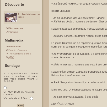
«
Il a épargné Naruto...
remarqua Kakashi.
Ça ne
Découverte
Il sortit un kunaï.
To Aru Majutsu no
Index
–
Je ne te pensais pas aussi clément, Zabuza...
–
J’ai fait un choix...
murmura ce dernier.
Tuer ce
Découvertes
Kakashi abaissa son bandeau frontal, laissant a
Planning
–
Kakashi-Sensei...
murmura Naruto, d’une petit
Multimédia
Le jeune Uzumaki ne se rappelait que trop bien
Fanfictions
sortir son Sharingan, c’est que l’ennemi était fort
Galerie d'images
The Abridged Series
«
Je m’en doutais
, se dit Kakashi.
Il a conscien
AMV
son arrêt de mort.
»
–
Mais te tuer, toi...
murmura une voix à son oreil
Sondage
Kakashi était coincé. Zabuza le transperça ave
» La question c'est... Verrez
Kakashi se transforma en eau.
vous ce sondage, et donc,
êtes vous encore vivant ?!
24.05.18
–
Raté !
lança alors Kakashi, sur un lac non loin 
Mais trop tard. Une lance aqueuse le frappa de p
OH MON DIEU, du nouveau
contenu !
–
Je sais
, murmura Zabuza, à ses côtés.
Y'a de la vie ici ? O.o
SUIRÔ NO JUTSU