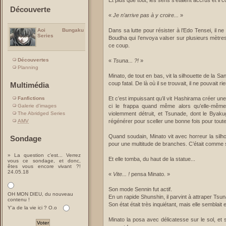
Et plus que tout, les sens s’étaient accrus et il 
Découverte
«
Je n’arrive pas à y croire...
»
Dans sa lutte pour résister à l’Edo Tensei, il n
Aoi Bungaku
Series
Boudha qui l’envoya valser sur plusieurs mètres.
ce coup.
Découvertes
«
Tsuna... ?!
»
Planning
Minato, de tout en bas, vit la silhouette de la S
coup fatal. De là où il se trouvait, il ne pouvait ri
Multimédia
Fanfictions
Et c’est impuissant qu’il vit Hashirama créer une l
Galerie d'images
ci le frappa quand même alors qu’elle-même
The Abridged Series
violemment détruit, et Tsunade, dont le Byakugo
AMV
régénérer pour sceller une bonne fois pour tout
Quand soudain, Minato vit avec horreur la silh
Sondage
pour une multitude de branches. C’était comme si 
» La question c'est... Verrez
Et elle tomba, du haut de la statue...
vous ce sondage, et donc,
êtes vous encore vivant ?!
24.05.18
«
Vite... !
pensa Minato. »
Son mode Sennin fut actif.
OH MON DIEU, du nouveau
En un rapide Shunshin, il parvint à attraper Tsu
contenu !
Son état était très inquiétant, mais elle semblait 
Y'a de la vie ici ? O.o
Minato la posa avec délicatesse sur le sol, et 