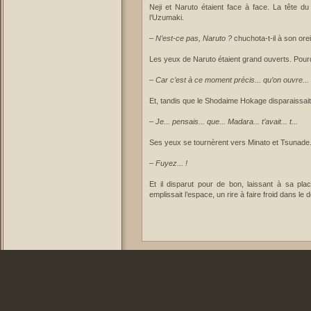
Neji et Naruto étaient face à face. La tête d
l’Uzumaki.
–
N’est-ce pas, Naruto ?
chuchota-t-il à son oreil
Les yeux de Naruto étaient grand ouverts. Pourq
–
Car c’est à ce moment précis... qu’on ouvre... 
Et, tandis que le Shodaime Hokage disparaissai
–
Je... pensais... que... Madara... t’avait... t...
Ses yeux se tournèrent vers Minato et Tsunade
–
Fuyez... !
Et il disparut pour de bon, laissant à sa plac
emplissait l’espace, un rire à faire froid dans le d