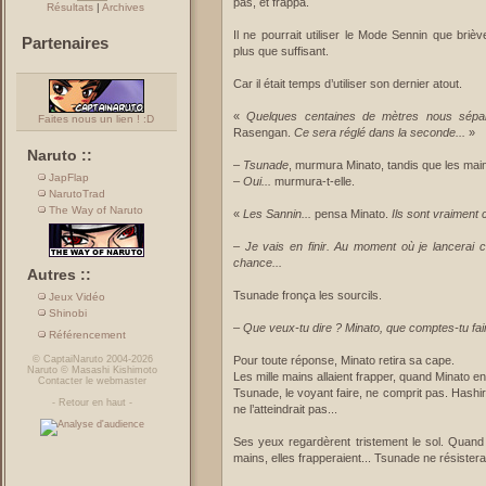
pas, et frappa.
Résultats
|
Archives
Il ne pourrait utiliser le Mode Sennin que briè
Partenaires
plus que suffisant.
Car il était temps d’utiliser son dernier atout.
«
Quelques centaines de mètres nous sépa
Faites nous un lien ! :D
Rasengan.
Ce sera réglé dans la seconde...
»
Naruto ::
–
Tsunade
, murmura Minato, tandis que les main
JapFlap
–
Oui...
murmura-t-elle.
NarutoTrad
The Way of Naruto
«
Les Sannin...
pensa Minato.
Ils sont vraiment c
–
Je vais en finir. Au moment où je lancerai c
chance...
Autres ::
Tsunade fronça les sourcils.
Jeux Vidéo
Shinobi
–
Que veux-tu dire ? Minato, que comptes-tu fai
Référencement
©
CaptaiNaruto
2004-2026
Pour toute réponse, Minato retira sa cape.
Naruto
©
Masashi Kishimoto
Les mille mains allaient frapper, quand Minato 
Contacter le webmaster
Tsunade, le voyant faire, ne comprit pas. Hashi
-
Retour en haut
-
ne l’atteindrait pas...
Ses yeux regardèrent tristement le sol. Quand
mains, elles frapperaient... Tsunade ne résistera