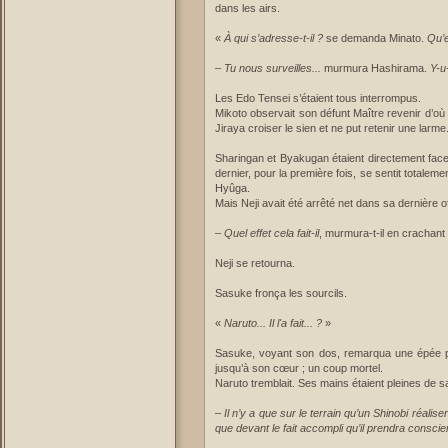
dans les airs.
«
À qui s’adresse-t-il ?
se demanda Minato.
Qu’es
–
Tu nous surveilles...
murmura Hashirama.
Y-u-
Les Edo Tensei s’étaient tous interrompus.
Mikoto observait son défunt Maître revenir d’où il
Jiraya croiser le sien et ne put retenir une larme.
Sharingan et Byakugan étaient directement face 
dernier, pour la première fois, se sentit totalem
Hyûga.
Mais Neji avait été arrêté net dans sa dernière o
–
Quel effet cela fait-il
, murmura-t-il en crachant 
Neji se retourna.
Sasuke fronça les sourcils.
«
Naruto... Il l'a fait... ?
»
Sasuke, voyant son dos, remarqua une épée pl
jusqu’à son cœur ; un coup mortel.
Naruto tremblait. Ses mains étaient pleines de s
–
Il n’y a que sur le terrain qu’un Shinobi réalise
que devant le fait accompli qu’il prendra conscien