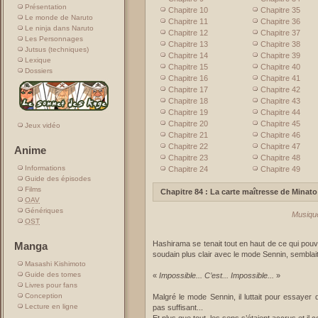
Présentation
Chapitre 10
Chapitre 35
Le monde de Naruto
Chapitre 11
Chapitre 36
Le ninja dans Naruto
Chapitre 12
Chapitre 37
Les Personnages
Chapitre 13
Chapitre 38
Jutsus (techniques)
Chapitre 14
Chapitre 39
Lexique
Chapitre 15
Chapitre 40
Dossiers
Chapitre 16
Chapitre 41
Chapitre 17
Chapitre 42
Chapitre 18
Chapitre 43
Chapitre 19
Chapitre 44
Chapitre 20
Chapitre 45
Jeux vidéo
Chapitre 21
Chapitre 46
Chapitre 22
Chapitre 47
Anime
Chapitre 23
Chapitre 48
Informations
Chapitre 24
Chapitre 49
Guide des épisodes
Films
Chapitre 84 : La carte maîtresse de Minato
OAV
Génériques
Musique
OST
Hashirama se tenait tout en haut de ce qui pouv
Manga
soudain plus clair avec le mode Sennin, semblait
Masashi Kishimoto
Guide des tomes
«
Impossible... C’est... Impossible...
»
Livres pour fans
Conception
Malgré le mode Sennin, il luttait pour essayer 
Lecture en ligne
pas suffisant...