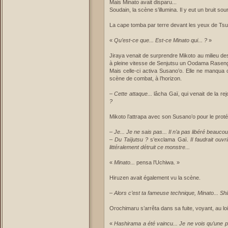
Mais Minato avait disparu...
Soudain, la scène s’illumina. Il y eut un bruit sou
La cape tomba par terre devant les yeux de Ts
«
Qu’est-ce que... Est-ce Minato qui... ?
»
Jiraya venait de surprendre Mikoto au milieu de
à pleine vitesse de Senjutsu un Oodama Rasen
Mais celle-ci activa Susano’o. Elle ne manqua c
scène de combat, à l’horizon.
–
Cette attaque...
lâcha Gaï, qui venait de la re
?
Mikoto l’attrapa avec son Susano’o pour le prot
–
Je... Je ne sais pas... Il n’a pas libéré beauco
–
Du Taïjutsu ?
s’exclama Gaï.
Il faudrait ouv
littéralement détruit ce monstre...
«
Minato...
pensa l’Uchiwa. »
Hiruzen avait également vu la scène.
–
Alors c’est ta fameuse technique, Minato... Shi
Orochimaru s’arrêta dans sa fuite, voyant, au loin
«
Hashirama a été vaincu... Je ne vois qu’une pe