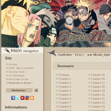
Site
Accueil
Sommaire
Staff - Nous contacter
J'ai une news !
Prologue
Chapitre 25
La Chronique
Chapitre 1
Chapitre 26
Nous faire un lien
Chapitre 2
Chapitre 27
Rejoindre le forum !
Chapitre 3
Chapitre 28
Chapitre 4
Chapitre 29
Chapitre 5
Chapitre 30
Chapitre 6
Chapitre 31
Chapitre 7
Chapitre 32
Chapitre 8
Chapitre 33
Informations
Chapitre 9
Chapitre 34