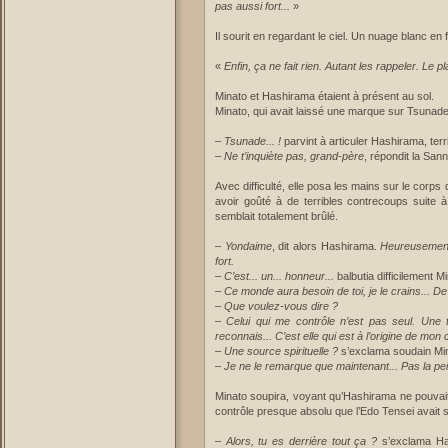
pas aussi fort...
»
Il sourit en regardant le ciel. Un nuage blanc en f
«
Enfin, ça ne fait rien. Autant les rappeler. Le pl
Minato et Hashirama étaient à présent au sol.
Minato, qui avait laissé une marque sur Tsunade
–
Tsunade... !
parvint à articuler Hashirama, terr
–
Ne t’inquiète pas, grand-père
, répondit la Sann
Avec difficulté, elle posa les mains sur le corp
avoir goûté à de terribles contrecoups suite à 
semblait totalement brûlé.
–
Yondaime
, dit alors Hashirama.
Heureusement 
fort.
–
C’est... un... honneur...
balbutia difficilement M
–
Ce monde aura besoin de toi, je le crains... De 
–
Que voulez-vous dire ?
–
Celui qui me contrôle n’est pas seul. Une t
reconnais... C’est elle qui est à l’origine de mon c
–
Une source spirituelle ?
s’exclama soudain Mi
–
Je ne le remarque que maintenant... Pas la pei
Minato soupira, voyant qu’Hashirama ne pouvait
contrôle presque absolu que l’Edo Tensei avait su
–
Alors, tu es derrière tout ça ?
s’exclama Has