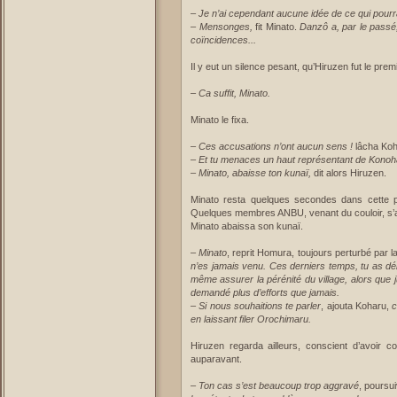
–
Je n’ai cependant aucune idée de ce qui pourrai
– Mensonges,
fit Minato.
Danzô a, par le passé
coïncidences...
Il y eut un silence pesant, qu’Hiruzen fut le pre
–
Ca suffit, Minato.
Minato le fixa.
–
Ces accusations n’ont aucun sens !
lâcha Koh
–
Et tu menaces un haut représentant de Konoh
–
Minato, abaisse ton kunaï,
dit alors Hiruzen.
Minato resta quelques secondes dans cette po
Quelques membres ANBU, venant du couloir, s’
Minato abaissa son kunaï.
–
Minato
, reprit Homura, toujours perturbé par 
n’es jamais venu. Ces derniers temps, tu as dél
même assurer la pérénité du village, alors que j
demandé plus d’efforts que jamais.
– Si nous souhaitions te parler
, ajouta Koharu,
c
en laissant filer Orochimaru.
Hiruzen regarda ailleurs, conscient d’avoir
auparavant.
–
Ton cas s’est beaucoup trop aggravé
, poursu