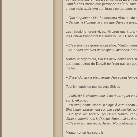
Danzô sans même que personne n’eût pu faire le
chose mais avait levé son bras trop tard pour 
–
Que se passe-t-il ici ?
s’exclama Hiruzen, de t
–
Sandaime Hokage, je crois que Danzô a une par
Les réactions furent vives. Hiruzen ouvrit gra
les Uchiwa froncèrent les sourcils. Seul Hiashi 
–
C’est une très grave accusation, Minato,
murm
–
As-tu des preuves de ce que tu avances ?
de
Minato, le regard dur, fixa les deux conseillers 
Les deux sbires de Danzô ne firent pas un geste,
maître.
–
Shisui Uchiwa a été marqué d’un sceau l’empêc
Tout le monde se tourna vers Shisui.
–
Inutile de le lui demander, il ne pourra pas vou
son Byakugan.
– En effet,
admit Hiashi.
Il s’agit là d’un scea
Sharingan, exactement comme celui que j’ai repé
– Ce type de sceaux
, poursuivit Minato,
est 
Chaque membre de la Racine dispose ainsi de 
– C’est exact
, murmura Danzô.
Nous utilisons c
Minato fronça les sourcils.