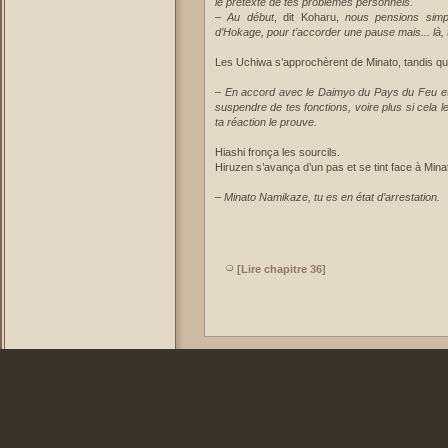
le prétexte de tes problèmes personnels.
– Au début
, dit Koharu,
nous pensions simp
d’Hokage, pour t’accorder une pause mais... là, tu
Les Uchiwa s’approchèrent de Minato, tandis qu
–
En accord avec le Daimyo du Pays du Feu et 
suspendre de tes fonctions, voire plus si cela le
ta réaction le prouve.
Hiashi fronça les sourcils.
Hiruzen s’avança d’un pas et se tint face à Min
–
Minato Namikaze, tu es en état d’arrestation.
[Lire chapitre 36]