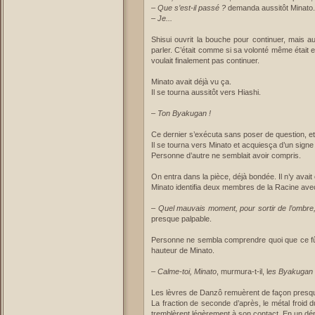
–
Que s’est-il passé ?
demanda aussitôt Minato.
–
Je...
Shisui ouvrit la bouche pour continuer, mais au
parler. C’était comme si sa volonté même était en
voulait finalement pas continuer.
Minato avait déjà vu ça.
Il se tourna aussitôt vers Hiashi.
–
Ton Byakugan !
Ce dernier s’exécuta sans poser de question, et f
Il se tourna vers Minato et acquiesça d’un signe d
Personne d’autre ne semblait avoir compris.
On entra dans la pièce, déjà bondée. Il n’y avait c
Minato identifia deux membres de la Racine ave
–
Quel mauvais moment, pour sortir de l’ombre,
presque palpable.
Personne ne sembla comprendre quoi que ce fût,
hauteur de Minato.
–
Calme-toi, Minato
, murmura-t-il, l
es Byakugan t
Les lèvres de Danzô remuèrent de façon presque 
La fraction de seconde d’après, le métal froid 
tremblèrent légèrement à son contact. En un dépl