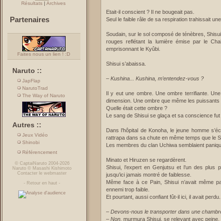
Résultats
|
Archives
Etait-il conscient ? Il ne bougeait pas.
Partenaires
Seul le faible râle de sa respiration trahissait un
Soudain, sur le sol composé de ténèbres, Shisui
rouges reflétant la lumière émise par le Cha
emprisonnant le Kyûbi.
Faites nous un lien ! :D
Shisui s’abaissa.
Naruto ::
–
Kushina... Kushina, m’entendez-vous ?
JapFlap
NarutoTrad
Il y eut une ombre. Une ombre terrifiante. Un
The Way of Naruto
dimension. Une ombre que même les puissants y
Quelle était cette ombre ?
Le sang de Shisui se glaça et sa conscience fut 
Autres ::
Dans l’hôpital de Konoha, le jeune homme s’éc
Jeux Vidéo
rattrapa dans sa chute en même temps que le 
Shinobi
Les membres du clan Uchiwa semblaient paniqué
Référencement
Minato et Hiruzen se regardèrent.
©
CaptaiNaruto
2004-2026
Shisui, l’expert en Genjutsu et l’un des plus
Naruto
©
Masashi Kishimoto
Contacter le webmaster
jusqu’ici jamais montré de faiblesse.
Même face à ce Pain, Shisui n’avait même pas
-
Retour en haut
-
ennemi trop faible.
Et pourtant, aussi confiant fût-il ici, il avait perdu.
–
Devons-nous le transporter dans une chambre 
–
Non,
murmura Shisui, se relevant avec peine, 