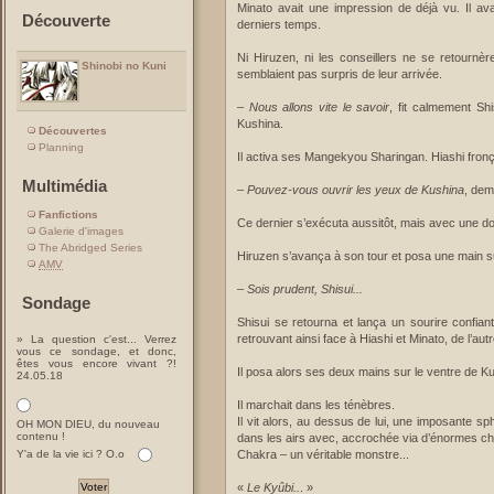
Minato avait une impression de déjà vu. Il ava
Découverte
derniers temps.
Ni Hiruzen, ni les conseillers ne se retournèr
Shinobi no Kuni
semblaient pas surpris de leur arrivée.
–
Nous allons vite le savoir
, fit calmement Sh
Kushina.
Découvertes
Planning
Il activa ses Mangekyou Sharingan. Hiashi fronça
Multimédia
–
Pouvez-vous ouvrir les yeux de Kushina
, dem
Fanfictions
Ce dernier s’exécuta aussitôt, mais avec une d
Galerie d'images
The Abridged Series
Hiruzen s’avança à son tour et posa une main su
AMV
–
Sois prudent, Shisui...
Sondage
Shisui se retourna et lança un sourire confian
retrouvant ainsi face à Hiashi et Minato, de l’autre c
» La question c'est... Verrez
vous ce sondage, et donc,
êtes vous encore vivant ?!
Il posa alors ses deux mains sur le ventre de K
24.05.18
Il marchait dans les ténèbres.
Il vit alors, au dessus de lui, une imposante 
OH MON DIEU, du nouveau
contenu !
dans les airs avec, accrochée via d’énormes ch
Y'a de la vie ici ? O.o
Chakra – un véritable monstre...
«
Le Kyûbi..
. »