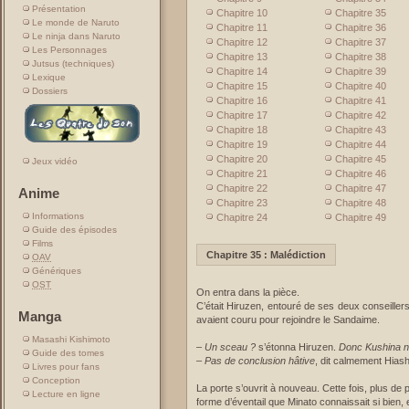
Présentation
Chapitre 10
Chapitre 35
Le monde de Naruto
Chapitre 11
Chapitre 36
Le ninja dans Naruto
Chapitre 12
Chapitre 37
Les Personnages
Chapitre 13
Chapitre 38
Jutsus (techniques)
Chapitre 14
Chapitre 39
Lexique
Chapitre 15
Chapitre 40
Dossiers
Chapitre 16
Chapitre 41
Chapitre 17
Chapitre 42
Chapitre 18
Chapitre 43
Chapitre 19
Chapitre 44
Chapitre 20
Chapitre 45
Jeux vidéo
Chapitre 21
Chapitre 46
Chapitre 22
Chapitre 47
Anime
Chapitre 23
Chapitre 48
Informations
Chapitre 24
Chapitre 49
Guide des épisodes
Films
Chapitre 35 : Malédiction
OAV
Génériques
OST
On entra dans la pièce.
C’était Hiruzen, entouré de ses deux conseiller
Manga
avaient couru pour rejoindre le Sandaime.
Masashi Kishimoto
–
Un sceau ?
s’étonna Hiruzen.
Donc Kushina ne
Guide des tomes
– Pas de conclusion hâtive
, dit calmement Hiash
Livres pour fans
Conception
La porte s’ouvrit à nouveau. Cette fois, plus d
Lecture en ligne
forme d’éventail que Minato connaissait si bien, 