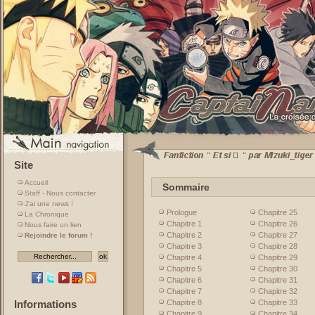
Site
Accueil
Sommaire
Staff - Nous contacter
J'ai une news !
Prologue
Chapitre 25
La Chronique
Chapitre 1
Chapitre 26
Nous faire un lien
Chapitre 2
Chapitre 27
Rejoindre le forum !
Chapitre 3
Chapitre 28
Chapitre 4
Chapitre 29
Chapitre 5
Chapitre 30
Chapitre 6
Chapitre 31
Chapitre 7
Chapitre 32
Chapitre 8
Chapitre 33
Informations
Chapitre 9
Chapitre 34