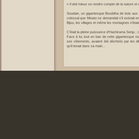
«
Il doit mieux se rendre compte de la nature et 
Soudain, un gigantesque Bouddha de bois aux mil
colossal que Minato se demandait s’il existait
Bijuu, les villages et même les montagnes n’étaie
C’était la pleine puissance d’Hashirama Senju ; 
Face à lui, tout en bas de cette gigantesque st
ses vêtements, avaient été déchirés par les dif
qu’il tenait dans sa main...