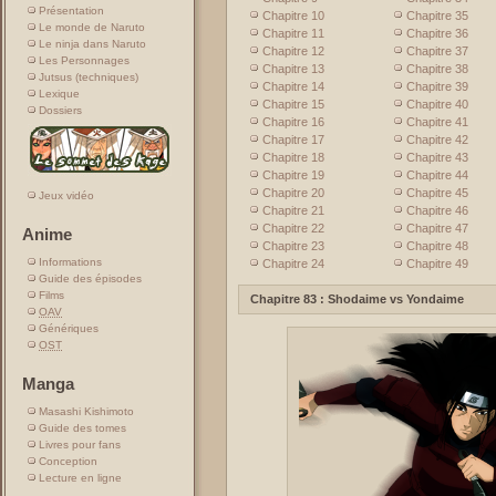
Présentation
Chapitre 10
Chapitre 35
Le monde de Naruto
Chapitre 11
Chapitre 36
Le ninja dans Naruto
Chapitre 12
Chapitre 37
Les Personnages
Chapitre 13
Chapitre 38
Jutsus (techniques)
Chapitre 14
Chapitre 39
Lexique
Chapitre 15
Chapitre 40
Dossiers
Chapitre 16
Chapitre 41
Chapitre 17
Chapitre 42
Chapitre 18
Chapitre 43
Chapitre 19
Chapitre 44
Chapitre 20
Chapitre 45
Jeux vidéo
Chapitre 21
Chapitre 46
Chapitre 22
Chapitre 47
Anime
Chapitre 23
Chapitre 48
Informations
Chapitre 24
Chapitre 49
Guide des épisodes
Films
Chapitre 83 : Shodaime vs Yondaime
OAV
Génériques
OST
Manga
Masashi Kishimoto
Guide des tomes
Livres pour fans
Conception
Lecture en ligne