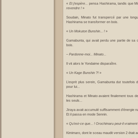
«
Et j’espère...
pensa Hashirama, tandis que Mina
revendre !
»
Soudain, Minato fut transpercé par une longue
Hashirama se transformer en bois.
«
Un Mokuton Bunshin... !
»
Gamabunta, qui avait perdu une partie de sa co
bois.
–
Pardonne-moi... Minato...
Il vit alors le Yondaime disparaître.
«
Un Kage Bunshin ?!
»
L’esprit plus serein, Gamabunta dut toutefois d
pour lui...
Hashirama et Minato avaient finalement tous deu
les seuls...
Jiraya avait accumulé suffisamment d’énergie na
Et il passa en mode Sennin.
«
Qu’est-ce que... ! Orochimaru peut-il vraiment 
Kimimaro, dont le sceau maudit version 2 était act