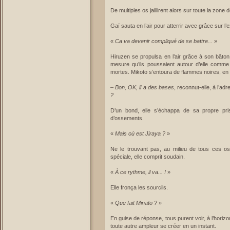
De multiples os jaillirent alors sur toute la zone
Gaï sauta en l’air pour atterrir avec grâce sur l’
«
Ca va devenir compliqué de se battre...
»
Hiruzen se propulsa en l’air grâce à son bâton.
mesure qu’ils poussaient autour d’elle comme 
mortes. Mikoto s’entoura de flammes noires, en 
–
Bon, OK, il a des bases
, reconnut-elle, à l’a
?
D’un bond, elle s’échappa de sa propre pr
d’ossements.
«
Mais où est Jiraya ?
»
Ne le trouvant pas, au milieu de tous ces 
spéciale, elle comprit soudain.
«
À ce rythme, il va... !
»
Elle fronça les sourcils.
«
Que fait Minato ?
»
En guise de réponse, tous purent voir, à l’horizon
toute autre ampleur se créer en un instant.