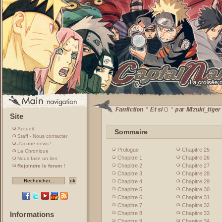
Site
Accueil
Sommaire
Staff - Nous contacter
J'ai une news !
Prologue
Chapitre 25
La Chronique
Chapitre 1
Chapitre 26
Nous faire un lien
Chapitre 2
Chapitre 27
Rejoindre le forum !
Chapitre 3
Chapitre 28
Chapitre 4
Chapitre 29
Chapitre 5
Chapitre 30
Chapitre 6
Chapitre 31
Chapitre 7
Chapitre 32
Chapitre 8
Chapitre 33
Informations
Chapitre 9
Chapitre 34