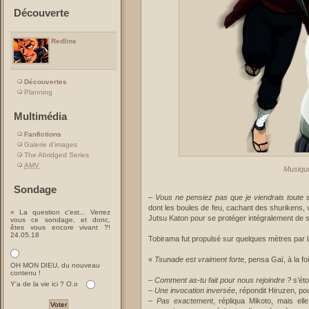
Découverte
Redline
Découvertes
Planning
Multimédia
Fanfictions
Galerie d'images
The Abridged Series
AMV
Musique
Sondage
–
Vous ne pensiez pas que je viendrais toute 
dont les boules de feu, cachant des shurikens, ve
» La question c'est... Verrez
Jutsu Katon pour se protéger intégralement de 
vous ce sondage, et donc,
êtes vous encore vivant ?!
24.05.18
Tobirama fut propulsé sur quelques mètres par 
«
Tsunade est vraiment forte
, pensa Gaï, à la f
OH MON DIEU, du nouveau
contenu !
–
Comment as-tu fait pour nous rejoindre ?
s’éto
Y'a de la vie ici ? O.o
–
Une invocation inversée
, répondit Hiruzen, p
–
Pas exactement
, répliqua Mikoto, mais el