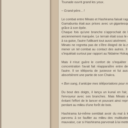
Tsunade ouvrit grand les yeux.
–
Grand-père... !
Le combat entre Minato et Hashirama faisait rag
Gamabunta était aux prises avec un gigantesque
grâce à son épée.
Chaque fois qu’une branche s’approchait de Mi
anciennement marquée. Le terrain était sous le 
à sa guise, l’autre l’utilisant tout aussi aisément.
Minato ne regretta pas de s’être éloigné de la 
mener un tel combat au contact des autres. Il e
s’inquiétait surtout par rapport au Nidaime Hoka
Mais il n’eut guère le confort de s’inquiét
concentration l’avait fait réapparaître entre 
l’autre. Il se téléporta de justesse et fut aus
absorbèrent une partie de son Chakra.
«
Bon sang, il anticipe mes téléportations pour m
Du bout des doigts, il lança un kunaï en l’air,
l’envoyeur avec ses branches. Mais Minato a
évitant l’effort de le lancer et pouvant ainsi r
perdant au milieu d’une forêt de bois.
Hashirama lui-même semblait avoir du mal à le r
parvenu à se faufiler au milieu des multitude
mauvaise, car si Hashirama parvenait à lui mettre