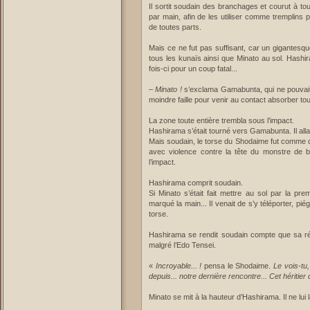
Il sortit soudain des branchages et courut à tou
par main, afin de les utiliser comme tremplins 
de toutes parts.
Mais ce ne fut pas suffisant, car un gigantesqu
tous les kunaïs ainsi que Minato au sol. Hashi
fois-ci pour un coup fatal...
–
Minato !
s’exclama Gamabunta, qui ne pouvait l
moindre faille pour venir au contact absorber to
La zone toute entière trembla sous l’impact.
Hashirama s’était tourné vers Gamabunta. Il all
Mais soudain, le torse du Shodaime fut comme dé
avec violence contre la tête du monstre de bo
l’impact.
Hashirama comprit soudain.
Si Minato s’était fait mettre au sol par la prem
marqué la main... Il venait de s’y téléporter, 
torse.
Hashirama se rendit soudain compte que sa rég
malgré l’Edo Tensei.
«
Incroyable... !
pensa le Shodaime.
Le vois-tu,
depuis... notre dernière rencontre... Cet héritier de
Minato se mit à la hauteur d’Hashirama. Il ne lui