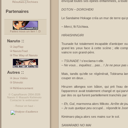
envoyait toutes ses épines enflammées, à toute vi
Résultats
|
Archives
DOTON – DOROHEKI
Partenaires
Le Sandaime Hokage créa un mur de terre qui pr
–
Merci
, fit l’Uchiwa.
Faites nous un lien ! :D
HIRAISHINGIRI
Naruto ::
Tsunade fut totalement incapable d’anticiper ou 
JapFlap
grand les yeux face à cette scène ; elle comp
NarutoTrad
vaincre son grand-père.
The Way of Naruto
–
TSUNADE !
s’exclama-t-elle.
–
Ne vous... inquiétez... pas... ! Je ne peux pas 
Autres ::
Mais, tandis qu’elle se régénérait, Tobirama lanç
couper en deux...
Jeux Vidéo
Shinobi
Hiruzen allongea son bâton, qui prit l’eau de
Référencement
l’apparence avait totalement changé et qui parv
©
CaptaiNaruto
2004-2026
par des os qui furent partiellement tranchés par 
Naruto
©
Masashi Kishimoto
Contacter le webmaster
–
Eh, Gaï
, marmonna alors Mikoto.
Arrête de jou
-
Retour en haut
-
–
Je suis quelque peu occupé...
répondit le Joon
Kimimaro plaça alors ses mains sur le sol.
SAWARABO NO MAI