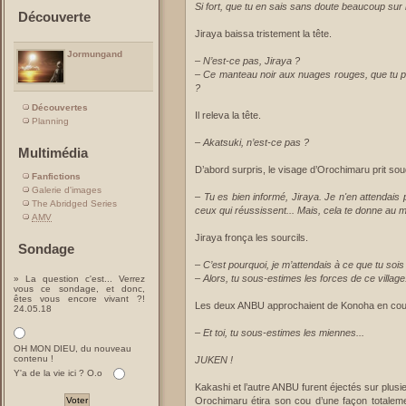
Si fort, que tu en sais sans doute beaucoup sur 
Découverte
Jiraya baissa tristement la tête.
Jormungand
–
N’est-ce pas, Jiraya ?
– Ce manteau noir aux nuages rouges, que tu po
?
Découvertes
Il releva la tête.
Planning
–
Akatsuki, n’est-ce pas ?
Multimédia
D’abord surpris, le visage d’Orochimaru prit so
Fanfictions
Galerie d'images
–
Tu es bien informé, Jiraya. Je n'en attendais 
The Abridged Series
ceux qui réussissent... Mais, cela te donne au m
AMV
Jiraya fronça les sourcils.
Sondage
–
C’est pourquoi, je m’attendais à ce que tu sois
– Alors, tu sous-estimes les forces de ce village
» La question c'est... Verrez
vous ce sondage, et donc,
êtes vous encore vivant ?!
Les deux ANBU approchaient de Konoha en cou
24.05.18
–
Et toi, tu sous-estimes les miennes...
OH MON DIEU, du nouveau
contenu !
JUKEN !
Y'a de la vie ici ? O.o
Kakashi et l’autre ANBU furent éjectés sur plusie
Orochimaru étira son cou d’une façon totalemen