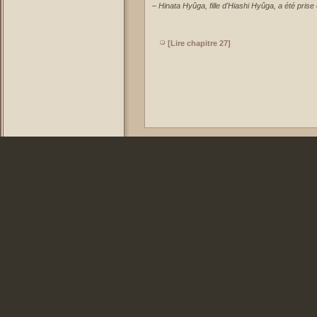
–
Hinata Hyûga, fille d'Hiashi Hyûga, a été prise 
[Lire chapitre 27]