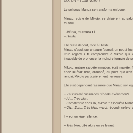
DOTON – YOMI NUMA !
Le sol sous Manda se transforma en boue.
Minato, suivie de Mikoto, se dirigèrent au salo
fauteuil.
–
Mikoto
, murmura-t-il.
–
Hiashi.
Elle resta debout, face à Hiashi.
Minato s’assit sur un autre fauteuil, un peu à l’éc
D’un regard, il fit comprendre à Mikoto qu’il
incapable de prononcer la moindre formule de po
Mikoto, malgré sa détermination, était inquiète
chez lui était droit, ordonné, au point que c’en 
rendait Mikoto particulièrement nerveuse.
Elle était cependant rassurée que Minato soit é
–
J’ai informé Hiashi des récents événements.
– Ah... Très bien.
– Comment te sens-tu, Mikoto ?
s’inquiéta Minat
–
Oh... Euh... Très bien, merci,
répondit celle-ci 
Il y eut un léger silence.
–
Très bien
, dit-il alors en se levant.