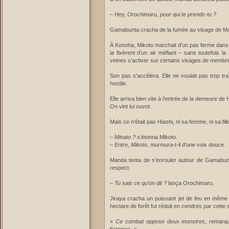
–
Hey, Orochimaru, pour qui te prends-tu ?
Gamabunta cracha de la fumée au visage de Ma
À Konoha, Mikoto marchait d’un pas ferme dans le
la fixèrent d’un air méfiant – sans toutefois l
veines s’activer sur certains visages de membre
Son pas s’accéléra. Elle ne voulait pas trop tr
hostile.
Elle arriva bien vite à l’entrée de la demeure de
On vint lui ouvrir.
Mais ce n’était pas Hiashi, ni sa femme, ni sa fi
–
Minato ?
s’étonna Mikoto.
–
Entre, Mikoto
, murmura-t-il d’une voix douce.
Manda tenta de s’enrouler autour de Gamabunt
respect.
–
Tu sais ce qu’on dit ?
lança Orochimaru.
Jiraya cracha un puissant jet de feu en même
hectare de forêt fut réduit en cendres par cette 
«
Ce combat oppose deux monstres
, remarqu