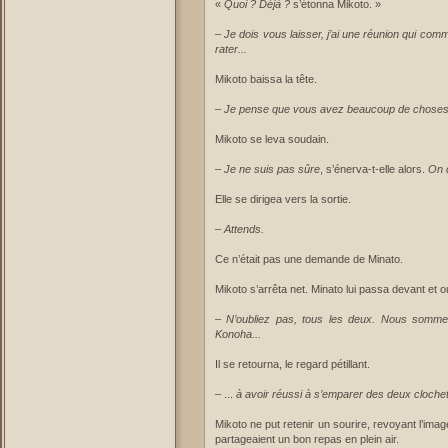
«
Quoi ? Déjà ?
s’étonna Mikoto. »
–
Je dois vous laisser, j’ai une réunion qui co
rater...
Mikoto baissa la tête.
–
Je pense que vous avez beaucoup de choses à
Mikoto se leva soudain.
–
Je ne suis pas sûre
, s’énerva-t-elle alors.
On d
Elle se dirigea vers la sortie.
–
Attends.
Ce n’était pas une demande de Minato.
Mikoto s’arrêta net. Minato lui passa devant et ou
–
N’oubliez pas, tous les deux. Nous sommes 
Konoha...
Il se retourna, le regard pétillant.
– ...
à avoir réussi à s’emparer des deux clochet
Mikoto ne put retenir un sourire, revoyant l’ima
partageaient un bon repas en plein air.