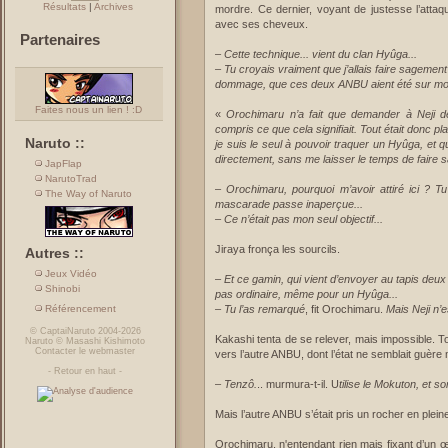
Résultats
|
Archives
mordre. Ce dernier, voyant de justesse l’attaq
avec ses cheveux.
Partenaires
–
Cette technique... vient du clan Hyûga...
– Tu croyais vraiment que j’allais faire sagement 
dommage, que ces deux ANBU aient été sur mon 
Faites nous un lien ! :D
«
Orochimaru n’a fait que demander à Neji de
compris ce que cela signifiait. Tout était donc pl
Naruto ::
je suis le seul à pouvoir traquer un Hyûga, et q
directement, sans me laisser le temps de faire sa
JapFlap
NarutoTrad
–
Orochimaru, pourquoi m’avoir attiré ici ? T
The Way of Naruto
mascarade passe inaperçue...
– Ce n’était pas mon seul objectif...
Jiraya fronça les sourcils.
Autres ::
Jeux Vidéo
–
Et ce gamin, qui vient d’envoyer au tapis deu
Shinobi
pas ordinaire, même pour un Hyûga...
Référencement
– Tu l’as remarqué
, fit Orochimaru.
Mais Neji n’
©
CaptaiNaruto
2004-2026
Kakashi tenta de se relever, mais impossible. T
Naruto
©
Masashi Kishimoto
Contacter le webmaster
vers l’autre ANBU, dont l’état ne semblait guère
-
Retour en haut
-
–
Tenzô.
.. murmura-t-il. U
tilise le Mokuton, et so
Mais l’autre ANBU s’était pris un rocher en pleine
Orochimaru, n'entendant rien mais fixant d’un œi