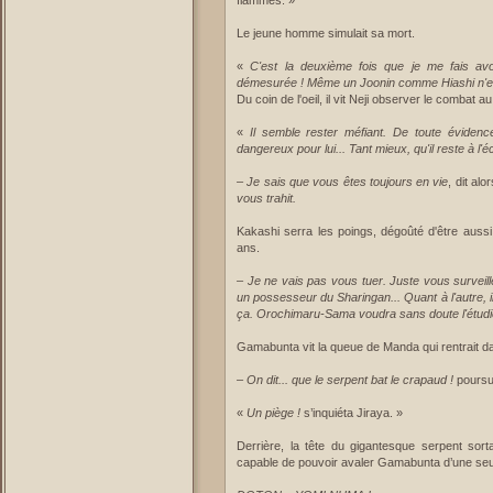
flammes. »
Le jeune homme simulait sa mort.
«
C'est la deuxième fois que je me fais avoir
démesurée ! Même un Joonin comme Hiashi n'en se
Du coin de l'oeil, il vit Neji observer le combat au 
«
Il semble rester méfiant. De toute évidence
dangereux pour lui... Tant mieux, qu'il reste à l'éc
–
Je sais que vous êtes toujours en vie
, dit al
vous trahit.
Kakashi serra les poings, dégoûté d'être aussi
ans.
–
Je ne vais pas vous tuer. Juste vous surveil
un possesseur du Sharingan... Quant à l'autre, 
ça. Orochimaru-Sama voudra sans doute l'étudier
Gamabunta vit la queue de Manda qui rentrait dans 
–
On dit... que le serpent bat le crapaud !
poursu
«
Un piège !
s’inquiéta Jiraya. »
Derrière, la tête du gigantesque serpent sorta
capable de pouvoir avaler Gamabunta d’une se