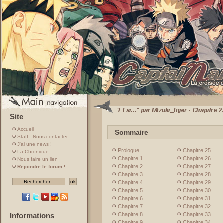
Site
Accueil
Sommaire
Staff - Nous contacter
J'ai une news !
Prologue
Chapitre 25
La Chronique
Chapitre 1
Chapitre 26
Nous faire un lien
Chapitre 2
Chapitre 27
Rejoindre le forum !
Chapitre 3
Chapitre 28
Chapitre 4
Chapitre 29
Chapitre 5
Chapitre 30
Chapitre 6
Chapitre 31
Chapitre 7
Chapitre 32
Chapitre 8
Chapitre 33
Informations
Chapitre 9
Chapitre 34