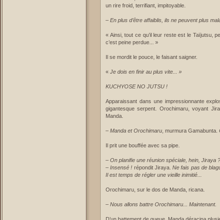
un rire froid, terrifiant, impitoyable.
–
En plus d’être affaiblis, ils ne peuvent plus ma
« Ainsi, tout ce qu’il leur reste est le Taïjutsu, 
c’est peine perdue... »
Il se mordit le pouce, le faisant saigner.
«
Je dois en finir au plus vite... »
KUCHYOSE NO JUTSU !
Apparaissant dans une impressionnante explo
gigantesque serpent. Orochimaru, voyant Jir
Manda.
–
Manda et Orochimaru
, murmura Gamabunta.
Il prit une bouffée avec sa pipe.
–
On planifie une réunion spéciale, hein, Jiraya 
– Insensé !
répondit Jiraya.
Ne fais pas de blagu
Il est temps de régler une vieille inimitié...
Orochimaru, sur le dos de Manda, ricana.
–
Nous allons battre Orochimaru... Maintenant.
D’un battement de queue, Manda déracina plusi