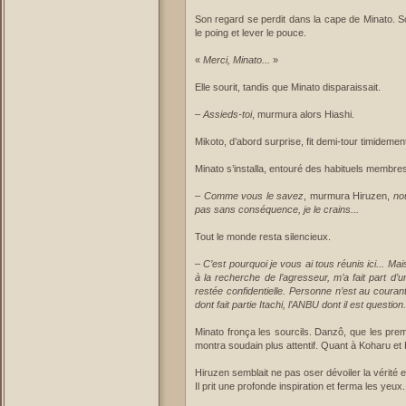
Son regard se perdit dans la cape de Minato. So
le poing et lever le pouce.
«
Merci, Minato...
»
Elle sourit, tandis que Minato disparaissait.
–
Assieds-toi
, murmura alors Hiashi.
Mikoto, d’abord surprise, fit demi-tour timidement
Minato s’installa, entouré des habituels membre
–
Comme vous le savez
, murmura Hiruzen,
no
pas sans conséquence, je le crains...
Tout le monde resta silencieux.
–
C’est pourquoi je vous ai tous réunis ici... Ma
à la recherche de l’agresseur, m’a fait part d’
restée confidentielle. Personne n’est au cour
dont fait partie Itachi, l’ANBU dont il est question.
Minato fronça les sourcils. Danzô, que les pre
montra soudain plus attentif. Quant à Koharu et 
Hiruzen semblait ne pas oser dévoiler la vérité en 
Il prit une profonde inspiration et ferma les yeux.