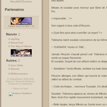
tout autant.
Résultats
|
Archives
Minato vit soudain avec horreur que l’âme de To
Partenaires
fou.
«
Impossible... !
»
Son regard croisa celui d’Hiruzen.
Faites nous un lien ! :D
«
Quel être peut ainsi contrôler un esprit ?
»
Naruto ::
JapFlap
Tobirama reprit soudain conscience de lui-même
NarutoTrad
The Way of Naruto
–
YUKINATA !
hurla-t-il.
Pitié...
Jamais Hiruzen n'aurait pensé voir Tobirama i
sentit sa nuque frissonner.
Autres ::
Et soudain, l'esprit de son défunt maître se dirigea
Jeux Vidéo
–
Sandaime !
hurla Minato, tendant sa main dans
Shinobi
Référencement
Hiruzen allongea son bâton qui toucha la main 
©
CaptaiNaruto
2004-2026
utilisé au début du combat.
Naruto
©
Masashi Kishimoto
Contacter le webmaster
–
Cette technique...
murmura Tsunade.
On dirait
-
Retour en haut
-
Soudain, Tobirama apparut au niveau de Mikoto. M
flanc droit d’un rapide mouvement instantané, tan
–
Belle équipe
, lança Mikoto au Joonin avec un cl