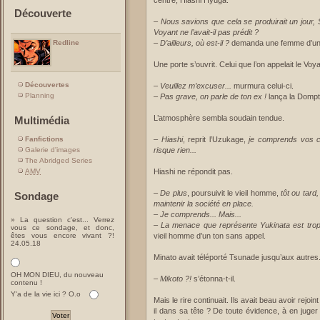
centre, Hiashi Hyûga.
Découverte
–
Nous savions que cela se produirait un jour
Voyant ne l’avait-il pas prédit ?
–
D’ailleurs, où est-il ?
demanda une femme d’un 
Redline
Une porte s’ouvrit. Celui que l’on appelait le Voy
Découvertes
–
Veuillez m’excuser...
murmura celui-ci.
Planning
–
Pas grave, on parle de ton ex !
lança la Dompt
L’atmosphère sembla soudain tendue.
Multimédia
Fanfictions
–
Hiashi
, reprit l’Uzukage,
je comprends vos cr
Galerie d'images
risque rien...
The Abridged Series
AMV
Hiashi ne répondit pas.
–
De plus
, poursuivit le vieil homme,
tôt ou tard
Sondage
maintenir la société en place.
–
Je comprends... Mais...
» La question c'est... Verrez
–
La menace que représente Yukinata est trop
vous ce sondage, et donc,
êtes vous encore vivant ?!
vieil homme d’un ton sans appel.
24.05.18
Minato avait téléporté Tsunade jusqu’aux autres
OH MON DIEU, du nouveau
–
Mikoto ?!
s’étonna-t-il.
contenu !
Y'a de la vie ici ? O.o
Mais le rire continuait. Ils avait beau avoir rejoin
il dans sa tête ? De toute évidence, à en juger 