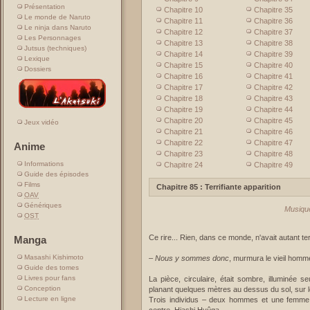
Présentation
Chapitre 10
Chapitre 35
Le monde de Naruto
Chapitre 11
Chapitre 36
Le ninja dans Naruto
Chapitre 12
Chapitre 37
Les Personnages
Chapitre 13
Chapitre 38
Jutsus (techniques)
Chapitre 14
Chapitre 39
Lexique
Chapitre 15
Chapitre 40
Dossiers
Chapitre 16
Chapitre 41
Chapitre 17
Chapitre 42
Chapitre 18
Chapitre 43
Chapitre 19
Chapitre 44
Chapitre 20
Chapitre 45
Jeux vidéo
Chapitre 21
Chapitre 46
Chapitre 22
Chapitre 47
Anime
Chapitre 23
Chapitre 48
Informations
Chapitre 24
Chapitre 49
Guide des épisodes
Films
Chapitre 85 : Terrifiante apparition
OAV
Génériques
Musique
OST
Ce rire... Rien, dans ce monde, n'avait autant ter
Manga
Masashi Kishimoto
–
Nous y sommes donc
, murmura le vieil homm
Guide des tomes
Livres pour fans
La pièce, circulaire, était sombre, illuminée 
Conception
planant quelques mètres au dessus du sol, sur le
Lecture en ligne
Trois individus – deux hommes et une femme 