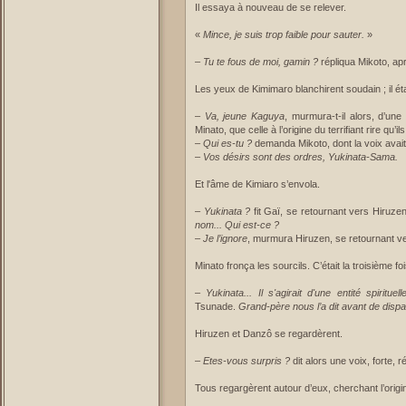
Il essaya à nouveau de se relever.
«
Mince, je suis trop faible pour sauter.
»
–
Tu te fous de moi, gamin ?
répliqua Mikoto, ap
Les yeux de Kimimaro blanchirent soudain ; il éta
–
Va, jeune Kaguya
, murmura-t-il alors, d’u
Minato, que celle à l’origine du terrifiant rire qu’
–
Qui es-tu ?
demanda Mikoto, dont la voix avait
–
Vos désirs sont des ordres, Yukinata-Sama.
Et l'âme de Kimiaro s’envola.
–
Yukinata ?
fit Gaï, se retournant vers Hiruzen 
nom... Qui est-ce ?
–
Je l’ignore
, murmura Hiruzen, se retournant v
Minato fronça les sourcils. C’était la troisième f
–
Yukinata... Il s'agirait d'une entité spiritu
Tsunade.
Grand-père nous l’a dit avant de disparaî
Hiruzen et Danzô se regardèrent.
–
Etes-vous surpris ?
dit alors une voix, forte,
Tous regargèrent autour d’eux, cherchant l’origin