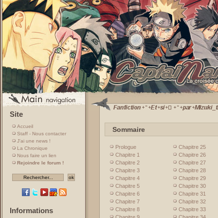
Site
Accueil
Sommaire
Staff - Nous contacter
J'ai une news !
Prologue
Chapitre 25
La Chronique
Chapitre 1
Chapitre 26
Nous faire un lien
Chapitre 2
Chapitre 27
Rejoindre le forum !
Chapitre 3
Chapitre 28
Chapitre 4
Chapitre 29
Chapitre 5
Chapitre 30
Chapitre 6
Chapitre 31
Chapitre 7
Chapitre 32
Chapitre 8
Chapitre 33
Informations
Chapitre 9
Chapitre 34