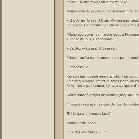
activés.
Tu me devras un verre de Saké.
Minato tenta de se relever péniblement, mais était
–
Garde tes forces, Minato. On est tous affaib
récupérer. Aie confiance en Mikoto ; elle a tenu t
Mikoto poursuivait sa marche jusqu’à Kimimaro. 
surprise de tous, il s’agenouilla.
–
Veuillez m’excuser, Princesse...
Mikoto s’arrêta net, ne comprenant pas de quoi il 
–
Princesse ?
Kakashi était complètement affaibli. Il ne comp
Tout ce qu’il voyait, c’était un corps inerte, au 
Mais, plus urgent encore, il y avait quelqu’un d’au
Réussissant à ramper difficilement jusqu’au kun
«
Je dois rééssayer
, se dit-il.
Je vais devoir être 
Et il lança à nouveau le kunaï.
Minato sentit l’appel.
«
Ce doit être Kakashi... !
»