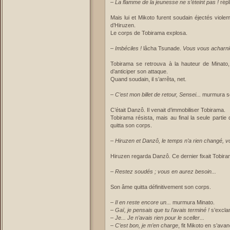
–
La flamme de la jeunesse ne s’éteint pas !
répl
Mais lui et Mikoto furent soudain éjectés viol
d’Hiruzen.
Le corps de Tobirama explosa.
–
Imbéciles !
lâcha Tsunade.
Vous vous acharniez
Tobirama se retrouva à la hauteur de Minato,
d’anticiper son attaque.
Quand soudain, il s’arrêta, net.
–
C’est mon billet de retour, Sensei...
murmura soud
C’était Danzô. Il venait d’immobiliser Tobirama.
Tobirama résista, mais au final la seule parti
quitta son corps.
–
Hiruzen et Danzô, le temps n’a rien changé, vo
Hiruzen regarda Danzô. Ce dernier fixait Tobiram
–
Restez soudés ; vous en aurez besoin...
Son âme quitta définitivement son corps.
–
Il en reste encore un...
murmura Minato.
–
Gaï, je pensais que tu l’avais terminé !
s’excla
–
Je... Je n’avais rien pour le sceller...
–
C’est bon, je m’en charge
, fit Mikoto en s’av