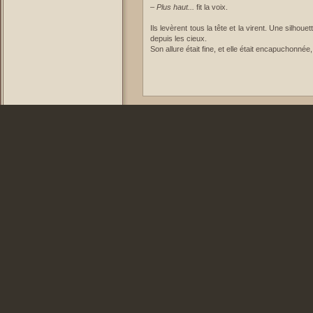
–
Plus haut...
fit la voix.
Ils levèrent tous la tête et la virent. Une silhoue
depuis les cieux.
Son allure était fine, et elle était encapuchonnée