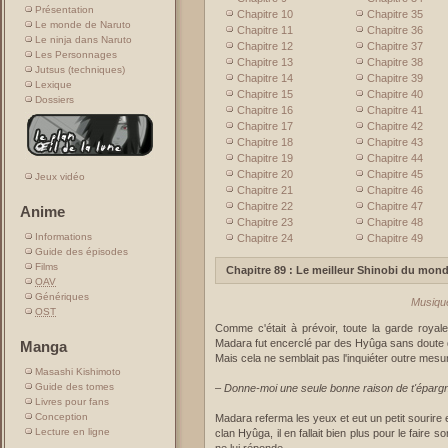
Présentation
Chapitre 10
Chapitre 35
Le monde de Naruto
Chapitre 11
Chapitre 36
Le ninja dans Naruto
Chapitre 12
Chapitre 37
Les Personnages
Chapitre 13
Chapitre 38
Jutsus (techniques)
Chapitre 14
Chapitre 39
Lexique
Chapitre 15
Chapitre 40
Dossiers
Chapitre 16
Chapitre 41
Chapitre 17
Chapitre 42
Chapitre 18
Chapitre 43
Chapitre 19
Chapitre 44
Chapitre 20
Chapitre 45
Jeux vidéo
Chapitre 21
Chapitre 46
Chapitre 22
Chapitre 47
Anime
Chapitre 23
Chapitre 48
Informations
Chapitre 24
Chapitre 49
Guide des épisodes
Films
Chapitre 89 : Le meilleur Shinobi du mon
OAV
Génériques
Musique
OST
Comme c'était à prévoir, toute la garde roya
Madara fut encerclé par des Hyûga sans doute d'u
Manga
Mais cela ne semblait pas l'inquiéter outre mesu
Masashi Kishimoto
Guide des tomes
–
Donne-moi une seule bonne raison de t'éparg
Livres pour fans
Conception
Madara referma les yeux et eut un petit sourire 
Lecture en ligne
clan Hyûga, il en fallait bien plus pour le faire 