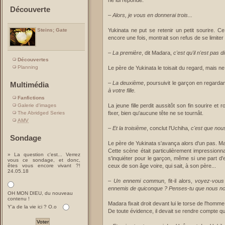
ne lui réponde.
Découverte
–
Alors, je vous en donnerai trois...
Yukinata ne put se retenir un petit sourire. C
Steins; Gate
encore une fois, montrait son refus de se limite
–
La première
, dit Madara,
c'est qu'il n'est pas
Découvertes
Planning
Le père de Yukinata le toisait du regard, mais ne 
–
La deuxième
, poursuivit le garçon en regarda
Multimédia
à votre fille.
Fanfictions
Galerie d'images
La jeune fille perdit aussitôt son fin sourire e
The Abridged Series
fixer, bien qu'aucune tête ne se tournât.
AMV
–
Et la troisième
, conclut l'Uchiha,
c'est que no
Sondage
Le père de Yukinata s'avança alors d'un pas. Ma
Cette scène était particulièrement impressionn
» La question c'est... Verrez
s'inquiéter pour le garçon, même si une part d'
vous ce sondage, et donc,
êtes vous encore vivant ?!
ceux de son âge voire, qui sait, à son père...
24.05.18
–
Un ennemi commun
, fit-il alors,
voyez-vous
ennemis de quiconque ? Penses-tu que nous nou
OH MON DIEU, du nouveau
contenu !
Madara fixait droit devant lui le torse de l'homm
Y'a de la vie ici ? O.o
De toute évidence, il devait se rendre compte q