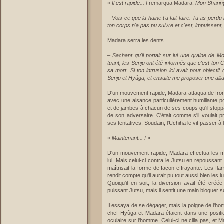
«
Il est rapide... !
remarqua Madara.
Mon Sharin
–
Vois ce que la haine t'a fait faire. Tu as perdu
ton corps n'a pas pu suivre et c'est, impuissant,
Madara serra les dents.
–
Sachant qu'il portait sur lui une graine de M
tuant, les Senju ont été informés que c'est ton
sa mort. Si ton intrusion ici avait pour object
Senju et Hyûga, et ensuite me proposer une allia
D'un mouvement rapide, Madara attaqua de front 
avec une aisance particulièrement humiliante p
et de jambes à chacun de ses coups qu'il stopp
de son adversaire. C'était comme s'il voulait 
ses tentatives. Soudain, l'Uchiha le vit passer
«
Maintenant... !
»
D'un mouvement rapide, Madara effectua les mu
lui. Mais celui-ci contra le Jutsu en repoussan
maîtrisait la forme de façon effrayante. Les f
rendit compte qu'il aurait pu tout aussi bien les 
Quoiqu'il en soit, la diversion avait été créée
puissant Jutsu, mais il sentit une main bloquer 
Il essaya de se dégager, mais la poigne de l'homm
chef Hyûga et Madara étaient dans une positi
oculaire sur l'homme. Celui-ci ne cilla pas, et