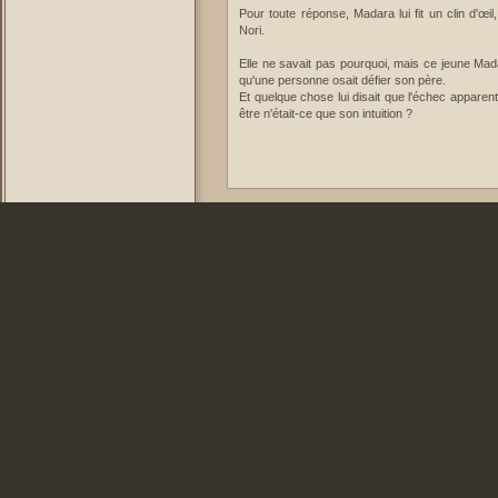
Pour toute réponse, Madara lui fit un clin d'œi
Nori.
Elle ne savait pas pourquoi, mais ce jeune Madar
qu'une personne osait défier son père.
Et quelque chose lui disait que l'échec apparen
être n'était-ce que son intuition ?