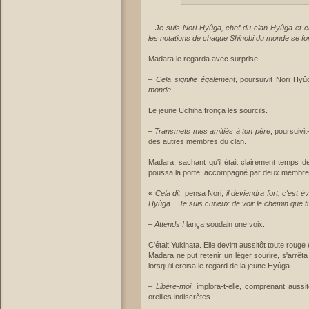
–
Je suis Nori Hyûga, chef du clan Hyûga et cr
les notations de chaque Shinobi du monde se f
Madara le regarda avec surprise.
–
Cela signifie également
, poursuivit Nori Hy
monde.
Le jeune Uchiha fronça les sourcils.
–
Transmets mes amitiés à ton père
, poursuivi
des autres membres du clan.
Madara, sachant qu'il était clairement temps de
poussa la porte, accompagné par deux membres
«
Cela dit
, pensa Nori,
il deviendra fort, c'est 
Hyûga... Je suis curieux de voir le chemin que 
–
Attends !
lança soudain une voix.
C'était Yukinata. Elle devint aussitôt toute rou
Madara ne put retenir un léger sourire, s'arrêt
lorsqu'il croisa le regard de la jeune Hyûga.
–
Libère-moi
, implora-t-elle, comprenant aussi
oreilles indiscrètes.