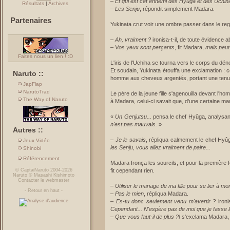
–
Et qui est cet ennemi des Hyûga et des Uchih
Résultats
|
Archives
–
Les Senju
, répondit simplement Madara.
Partenaires
Yukinata crut voir une ombre passer dans le re
–
Ah, vraiment ?
ironisa-t-il, de toute évidence
–
Vos yeux sont perçants
, fit Madara,
mais peut
Faites nous un lien ! :D
L'iris de l'Uchiha se tourna vers le corps du d
Et soudain, Yukinata étouffa une exclamation : ce
Naruto ::
homme aux cheveux argentés, portant une tenue
JapFlap
NarutoTrad
Le père de la jeune fille s'agenouilla devant l'
The Way of Naruto
à Madara, celui-ci savait que, d'une certaine mani
«
Un Genjutsu...
pensa le chef Hyûga, analysant
n'est pas mauvais.
»
Autres ::
–
Je le savais
, répliqua calmement le chef Hyû
Jeux Vidéo
les Senju, vous allez vraiment de paire...
Shinobi
Référencement
Madara fronça les sourcils, et pour la première 
©
CaptaiNaruto
2004-2026
fit cependant rien.
Naruto
©
Masashi Kishimoto
Contacter le webmaster
–
Utiliser le mariage de ma fille pour se lier à mon 
-
Retour en haut
-
–
Pas le mien
, répliqua Madara.
–
Es-tu donc seulement venu m'avertir ?
ironi
Cependant... N'espère pas de moi que je fasse 
–
Que vous faut-il de plus ?!
s'exclama Madara, q