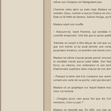
même ses Genjutsu ne l'atteignaient pas.
L'homme retira alors sa main mais Madara se se
moindre Jutsu, comme si aucun Chakra ne circu
Etait-ce là l'effet du fameux Jukken Hyûga, qui f
Madara reprit son souffle.
–
Rassure-toi
, reprit l'homme, qui semblait 
contrôle temporaire. Une fois que tu auras quitté c
Yukinata se surprit à être déçue de voir que son
que son entrée ici lui avait donnée une certai
jusqu'alors invaincu, se prendre une bonne corr
Madara lui-même n'aurait jamais pensé rencontrer
et semblait n'avoir aucun point faible. Son Nin
force, sa vitesse, son endurance et ses tec
d'adversaire supérieur dans chacun de ces dom
–
Puisque tu tiens tant à te comparer aux autr
sortant une carte de sa poche,
voici qui devrait 
Madara vit un graphique sur lequel étaient inscr
chez cet homme.
–
J'imagine qu'un clan aussi fort que les Uc
membres, n'est-ce pas ?
Madara ne répondit pas. En effet, son clan ava