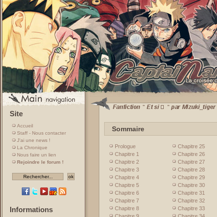
Site
Accueil
Sommaire
Staff - Nous contacter
J'ai une news !
Prologue
Chapitre 25
La Chronique
Chapitre 1
Chapitre 26
Nous faire un lien
Chapitre 2
Chapitre 27
Rejoindre le forum !
Chapitre 3
Chapitre 28
Chapitre 4
Chapitre 29
Chapitre 5
Chapitre 30
Chapitre 6
Chapitre 31
Chapitre 7
Chapitre 32
Chapitre 8
Chapitre 33
Informations
Chapitre 9
Chapitre 34