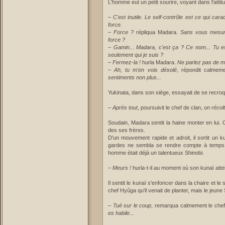
L'homme eut un petit sourire, voyant dans l'atti
–
C'est inutile. Le self-contrôle est ce qui car
force.
–
Force ?
répliqua Madara.
Sans vous mesur
force ?
–
Gamin... Madara, c'est ça ? Ce nom... Tu es 
seulement qui je suis ?
–
Fermez-la !
hurla Madara.
Ne parlez pas de me
–
Ah, tu m'en vois désolé
, répondit calmem
sentiments non plus...
Yukinata, dans son siège, essayait de se recroque
–
Après tout
, poursuivit le chef de clan,
on récol
Soudain, Madara sentit la haine monter en lui. 
des ses frères.
D'un mouvement rapide et adroit, il sortit un 
gardes ne sembla se rendre compte à temps de 
homme était déjà un talentueux Shinobi.
–
Meurs !
hurla-t-il au moment où son kunaï atte
Il sentit le kunaï s'enfoncer dans la chaire et le
chef Hyûga qu'il venait de planter, mais le jeune
–
Tué sur le coup
, remarqua calmement le chef
es habile...