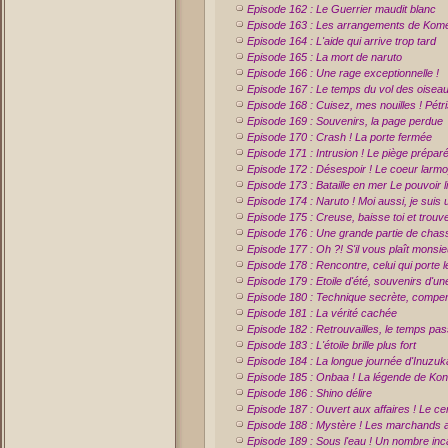
Episode 162 : Le Guerrier maudit blanc
Episode 163 : Les arrangements de Komei
Episode 164 : L'aide qui arrive trop tard
Episode 165 : La mort de naruto
Episode 166 : Une rage exceptionnelle !
Episode 167 : Le temps du vol des oisea
Episode 168 : Cuisez, mes nouilles ! Pétris
Episode 169 : Souvenirs, la page perdue
Episode 170 : Crash ! La porte fermée
Episode 171 : Intrusion ! Le piège préparé
Episode 172 : Désespoir ! Le coeur larm
Episode 173 : Bataille en mer Le pouvoir l
Episode 174 : Naruto ! Moi aussi, je suis u
Episode 175 : Creuse, baisse toi et trouve 
Episode 176 : Une grande partie de chas
Episode 177 : Oh ?! S'il vous plaît monsie
Episode 178 : Rencontre, celui qui porte l
Episode 179 : Etoile d'été, souvenirs d'u
Episode 180 : Technique secrète, compe
Episode 181 : La vérité cachée
Episode 182 : Retrouvailles, le temps pa
Episode 183 : L'étoile brille plus fort
Episode 184 : La longue journée d'Inuzuk
Episode 185 : Onbaa ! La légende de Kon
Episode 186 : Shino délire
Episode 187 : Ouvert aux affaires ! Le c
Episode 188 : Mystère ! Les marchands a
Episode 189 : Sous l'eau ! Un nombre inca