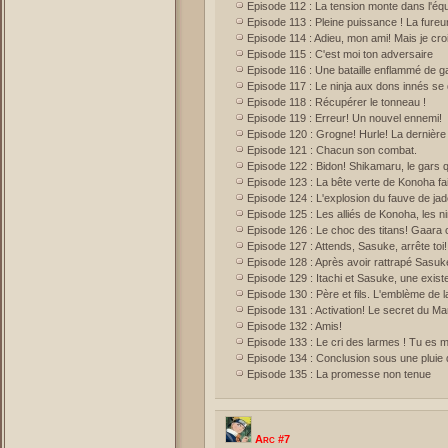
Episode 112 : La tension monte dans l'é
Episode 113 : Pleine puissance ! La fureur
Episode 114 : Adieu, mon ami! Mais je croi
Episode 115 : C'est moi ton adversaire
Episode 116 : Une bataille enflammé de ga
Episode 117 : Le ninja aux dons innés se
Episode 118 : Récupérer le tonneau !
Episode 119 : Erreur! Un nouvel ennemi!
Episode 120 : Grogne! Hurle! La dernière 
Episode 121 : Chacun son combat.
Episode 122 : Bidon! Shikamaru, le gars qu
Episode 123 : La bête verte de Konoha fai
Episode 124 : L'explosion du fauve de jad
Episode 125 : Les alliés de Konoha, les n
Episode 126 : Le choc des titans! Gaara 
Episode 127 : Attends, Sasuke, arrête toi!
Episode 128 : Après avoir rattrapé Sasuk
Episode 129 : Itachi et Sasuke, une existe
Episode 130 : Père et fils. L'emblème de la
Episode 131 : Activation! Le secret du 
Episode 132 : Amis!
Episode 133 : Le cri des larmes ! Tu es m
Episode 134 : Conclusion sous une pluie
Episode 135 : La promesse non tenue
Arc #7