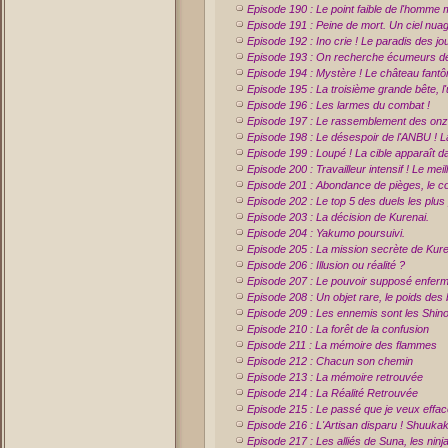
Episode 190 : Le point faible de l'homme 
Episode 191 : Peine de mort. Un ciel nuag
Episode 192 : Ino crie ! Le paradis des jou
Episode 193 : On recherche écumeurs de
Episode 194 : Mystère ! Le château fant
Episode 195 : La troisième grande bête, l'u
Episode 196 : Les larmes du combat !
Episode 197 : Le rassemblement des onz
Episode 198 : Le désespoir de l'ANBU ! 
Episode 199 : Loupé ! La cible apparaît da
Episode 200 : Travailleur intensif ! Le mei
Episode 201 : Abondance de pièges, le co
Episode 202 : Le top 5 des duels les plus 
Episode 203 : La décision de Kurenai.
Episode 204 : Yakumo poursuivi.
Episode 205 : La mission secrète de Kure
Episode 206 : Illusion ou réalité ?
Episode 207 : Le pouvoir supposé enfer
Episode 208 : Un objet rare, le poids des 
Episode 209 : Les ennemis sont les Shin
Episode 210 : La forêt de la confusion
Episode 211 : La mémoire des flammes
Episode 212 : Chacun son chemin
Episode 213 : La mémoire retrouvée
Episode 214 : La Réalité Retrouvée
Episode 215 : Le passé que je veux effac
Episode 216 : L'Artisan disparu ! Shuukaku
Episode 217 : Les alliés de Suna, les nin