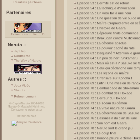
Résultats
|
Archives
Episode 53 : L'ermite est de retour
Episode 54 : La technique d'invocation
Partenaires
Episode 55 : Un vœu fait à une fleur
Episode 56 : Une question de vie ou de m
Episode 57 : Maître Crapaud entre en sc
Episode 58 : L'histoire de Gaara
Episode 59 : L'épreuve finale commence
Faites nous un lien ! :D
Episode 60 : Byakugan contre Multiclona
Episode 61 : La défense absolue
Naruto ::
Episode 62 : Le pouvoir caché du raté
JapFlap
Episode 63 : Disqualifié ? Attention le gran
NarutoTrad
Episode 64 : Un peu de nerf, Shikamaru !
The Way of Naruto
Episode 65 : Mais où est-il ? Sasuke se fa
Episode 66 : Celui qui déclanche une tem
Episode 67 : Les leçons du maître
Episode 68 : Offensive sur Konoha !
Autres ::
Episode 69 : Enfin ! Une mission de rang 
Jeux Vidéo
Episode 70 : L'embuscade de Shikamaru
Shinobi
Episode 71 : Le combat des Hokage
Référencement
Episode 72 : L'erreur du Hokage
Episode 73 : Le sceau du démon
©
CaptaiNaruto
2004-2026
Naruto
©
Masashi Kishimoto
Episode 74 : La vraie nature de Gaara
Contacter le webmaster
Episode 75 : La détermination de Sasuke
-
Retour en haut
-
Episode 76 : L'assassin du clair de lune
Episode 77 : Son nom est Gaara
Episode 78 : Naruto sort le grand jeu
Episode 79 : Le coup final
Episode 80 : Konoha pleure le 3ème Hok