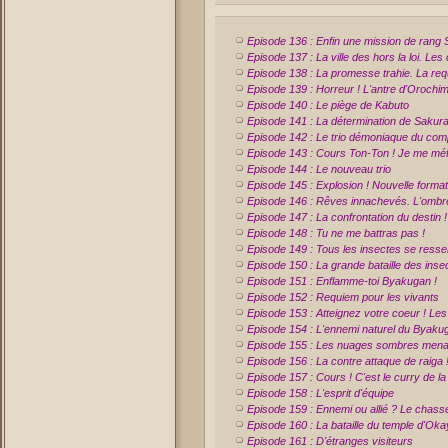
Episode 136 : Enfin une mission de rang S
Episode 137 : La ville des hors la loi. L
Episode 138 : La promesse trahie. La re
Episode 139 : Horreur ! L'antre d'Orochi
Episode 140 : Le piège de Kabuto
Episode 141 : La détermination de Sakur
Episode 142 : Le trio démoniaque du com
Episode 143 : Cours Ton-Ton ! Je me méfi
Episode 144 : Le nouveau trio
Episode 145 : Explosion ! Nouvelle forma
Episode 146 : Rêves innachevés. L'ombr
Episode 147 : La confrontation du destin !
Episode 148 : Tu ne me battras pas !
Episode 149 : Tous les insectes se ress
Episode 150 : La grande bataille des inse
Episode 151 : Enflamme-toi Byakugan !
Episode 152 : Requiem pour les vivants
Episode 153 : Atteignez votre coeur ! Les
Episode 154 : L'ennemi naturel du Byaku
Episode 155 : Les nuages sombres men
Episode 156 : La contre attaque de raiga 
Episode 157 : Cours ! C'est le curry de la 
Episode 158 : L'esprit d'équipe
Episode 159 : Ennemi ou allié ? Le chass
Episode 160 : La bataille du temple d'Oka
Episode 161 : D'étranges visiteurs