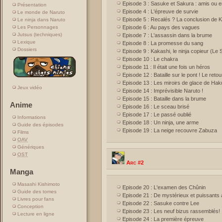
Episode 3 : Sasuke et Sakura : amis ou 
Présentation
Episode 4 : L'épreuve de survie
Le monde de Naruto
Episode 5 : Recalés ? La conclusion de K
Le ninja dans Naruto
Episode 6 : Au pays des vagues
Les Personnages
Jutsus (techniques)
Episode 7 : L'assassin dans la brume
Lexique
Episode 8 : La promesse du sang
Dossiers
Episode 9 : Kakashi, le ninja copieur (Le
Episode 10 : Le chakra
Episode 11 : Il était une fois un héros
Episode 12 : Bataille sur le pont ! Le ret
Episode 13 : Les miroirs de glace de Hak
Jeux vidéo
Episode 14 : Imprévisible Naruto !
Episode 15 : Bataille dans la brume
Anime
Episode 16 : Le sceau brisé
Episode 17 : Le passé oublié
Informations
Episode 18 : Un ninja, une arme
Guide des épisodes
Episode 19 : La neige recouvre Zabuza
Films
OAV
Génériques
OST
Arc #2
Manga
Masashi Kishimoto
Episode 20 : L'examen des Chûnin
Guide des tomes
Episode 21 : De mystérieux et puissants 
Livres pour fans
Episode 22 : Sasuke contre Lee
Conception
Episode 23 : Les neuf bizus rassemblés!
Lecture en ligne
Episode 24 : La première épreuve