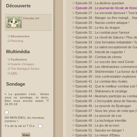
Episode 25 : La dixième question
Découverte
Episode 26 : Le journal de l'école de Kon
Episode 27 : La seconde épreuve ! Tout 
Episode 28 : Manger ou être mangé... Nar
Yotsuba to!
Episode 29 : Naruto contre-attaque !
Episode 30 : Le feu du dragon
Episode 31 : Le combat pour l'amour
Découvertes
Episode 32 : Le réveil de Sakura ! Plus de
Planning
Episode 33 : Une formation imbattable ! Sa
Episode 34 : Le talent exceptionnel de G
Multimédia
Episode 35 : Interdit de regarder !
Episode 36 : Combat de clones
Fanfictions
Episode 37 : Le succès des neuf Genin
Galerie d'images
Episode 38 : Les éliminatoires commence
The Abridged Series
Episode 39 : Shishirendan ! La fureur du l
AMV
Episode 40 : Une confrontation explosive
Episode 41 : Le combat des rivales
Sondage
Episode 42 : Que le meilleur combat soit !
Episode 43 : Shikamaru le stratège
» La question c'est... Verrez
Episode 44 : Akamaru participe au comba
vous ce sondage, et donc,
êtes vous encore vivant ?!
Episode 45 : L'incroyable atout de Naruto
24.05.18
Episode 46 : Le pouvoir du Byakugan
Episode 47 : Sous les yeux de celui que j
Episode 48 : Le pouvoir de Lee.
OH MON DIEU, du nouveau
Episode 49 : La technique interdite
contenu !
Episode 50 : Le jeu de la mort
Y'a de la vie ici ? O.o
Episode 51 : Sasuke en danger !
Episode 52 : Le retour d'Ebisu