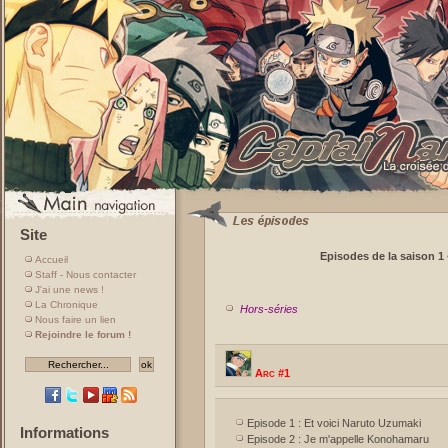
Site
Episodes de la saison 1
Accueil
Staff - Nous contacter
J'ai une news !
La Chronique
Hors-séries
Nous faire un lien
Rejoindre le forum !
Arc #1
Episode 1 : Et voici Naruto Uzumaki
Informations
Episode 2 : Je m'appelle Konohamaru