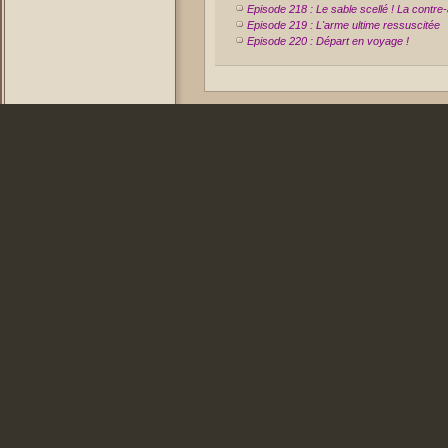
Episode 218 : Le sable scellé ! La contre
Episode 219 : L'arme ultime ressuscitée
Episode 220 : Départ en voyage !