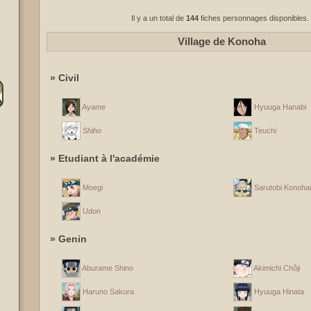
Il y a un total de
144
fiches personnages disponibles.
Village de Konoha
» Civil
Ayame
Hyuuga Hanabi
Shiho
Teuchi
» Etudiant à l'académie
Moegi
Sarutobi Konoh
Udon
» Genin
Aburame Shino
Akimichi Chôji
Haruno Sakura
Hyuuga Hinata