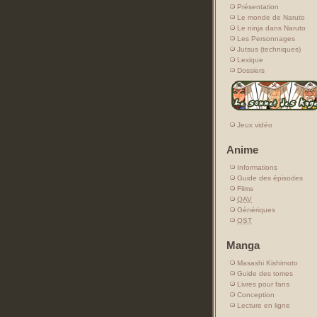
Présentation
Le monde de Naruto
Le ninja dans Naruto
Les Personnages
Jutsus (techniques)
Lexique
Dossiers
Jeux vidéo
Anime
Informations
Guide des épisodes
Films
OAV
Génériques
OST
Manga
Masashi Kishimoto
Guide des tomes
Livres pour fans
Conception
Lecture en ligne