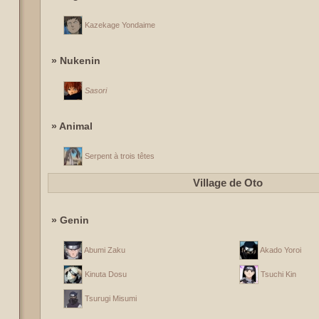
Kazekage Yondaime
» Nukenin
Sasori
» Animal
Serpent à trois têtes
Village de Oto
» Genin
Abumi Zaku
Akado Yoroi
Kinuta Dosu
Tsuchi Kin
Tsurugi Misumi