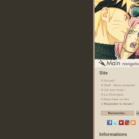
Site
Accueil
Staff - Nous contacter
J'ai une news !
La Chronique
Nous faire un lien
Rejoindre le forum !
Informations