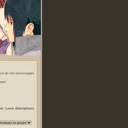
esse de ses personnages
ages.
n. Leurs descriptions