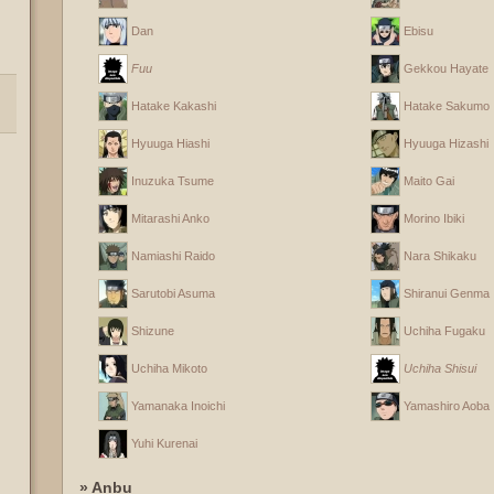
Dan
Ebisu
Fuu
Gekkou Hayate
Hatake Kakashi
Hatake Sakumo
Hyuuga Hiashi
Hyuuga Hizashi
Inuzuka Tsume
Maito Gai
Mitarashi Anko
Morino Ibiki
Namiashi Raido
Nara Shikaku
Sarutobi Asuma
Shiranui Genma
Shizune
Uchiha Fugaku
Uchiha Mikoto
Uchiha Shisui
Yamanaka Inoichi
Yamashiro Aoba
Yuhi Kurenai
» Anbu