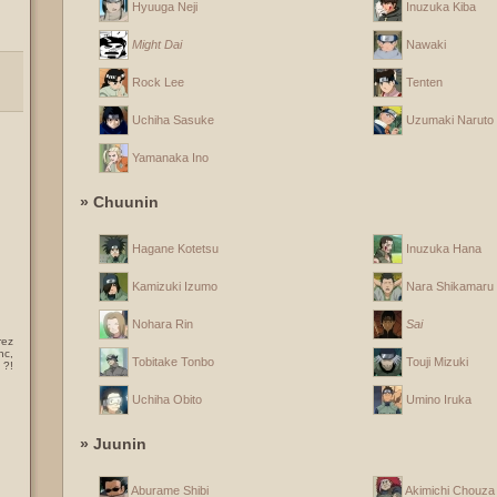
Hyuuga Neji
Inuzuka Kiba
Might Dai
Nawaki
Rock Lee
Tenten
Uchiha Sasuke
Uzumaki Naruto
Yamanaka Ino
» Chuunin
Hagane Kotetsu
Inuzuka Hana
Kamizuki Izumo
Nara Shikamaru
Nohara Rin
Sai
rez
nc,
Tobitake Tonbo
Touji Mizuki
 ?!
Uchiha Obito
Umino Iruka
» Juunin
Aburame Shibi
Akimichi Chouza