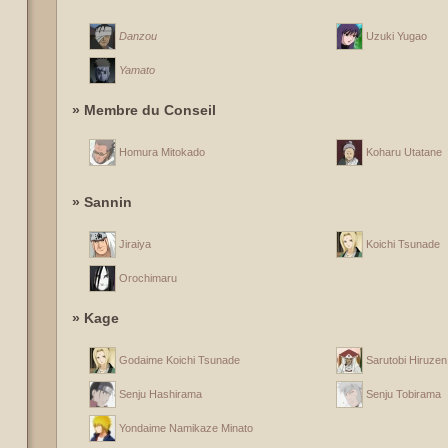
Danzou
Uzuki Yugao
Yamato
» Membre du Conseil
Homura Mitokado
Koharu Utatane
» Sannin
Jiraiya
Koichi Tsunade
Orochimaru
» Kage
Godaime Koichi Tsunade
Sarutobi Hiruzen
Senju Hashirama
Senju Tobirama
Yondaime Namikaze Minato