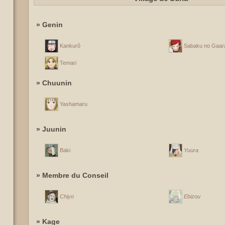
» Genin
Kankurô
Sabaku no Gaar
Temari
» Chuunin
Yashamaru
» Juunin
Baki
Yuura
» Membre du Conseil
Chiyo
Ebizou
» Kage