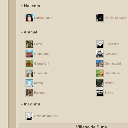
» Nukenin
Uchiha Itachi
Uchiha Madara
» Animal
Enma
Fukasaku
Gamabunta
Gamaken
Gamakichi
Gamasushi
Gamatabi
Gamatatsu
Katsuyu
Ninken
Pakkun
Shima
» Inconnu
Uzumaki Kushina
Village de Suna