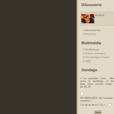
Découverte
Redline
Découvertes
Planning
Multimédia
Fanfictions
Galerie d'images
The Abridged Series
AMV
Sondage
» La question c'est... Ver
vous ce sondage, et do
êtes vous encore vivant
24.05.18
OH MON DIEU, du nouveau
contenu !
Y'a de la vie ici ? O.o