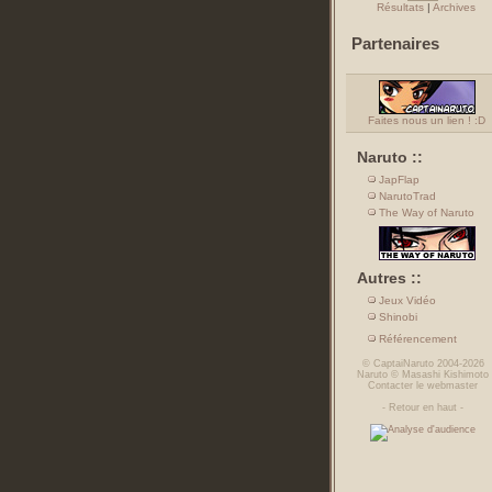
Résultats
|
Archives
Partenaires
Faites nous un lien ! :D
Naruto ::
JapFlap
NarutoTrad
The Way of Naruto
Autres ::
Jeux Vidéo
Shinobi
Référencement
©
CaptaiNaruto
2004-2026
Naruto
©
Masashi Kishimoto
Contacter le webmaster
-
Retour en haut
-