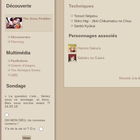
Découverte
Techniques
Tenseï Ninjutsu
The Arms Peddler
Shiro Higi - Jikki Chikamatsu no Chuu
Sanbō Kyūkai
Personnages associés
Découvertes
Planning
Haruno Sakura
Multimédia
Sabaku no Gaara
Fanfictions
Galerie d'images
The Abridged Series
AMV
Revenir à la 
Sondage
» La question c'est... Verrez
vous ce sondage, et donc,
êtes vous encore vivant ?!
24.05.18
OH MON DIEU, du nouveau
contenu !
Y'a de la vie ici ? O.o