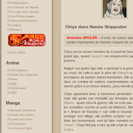
Présentation
Le monde de Naruto
Le ninja dans Naruto
Les Personnages
Jutsus (techniques)
Lexique
Chiyo dans Naruto Shippuden
Dossiers
Attention SPOILER :
si vous ne suivez pas
parties importantes de l'histoire risquent de v
Chiyo est un ancien membre du Conseil de Suna 
Jeux vidéo
grand âge, quand
Kankuro
est empoisonné par 
poisons.
Anime
Malgré son grand âge (elle a participé à la gran
Informations
au cours de celle-ci que le père de
Kakashi
a 
Guide des épisodes
techniques de pantins impressionnantes. Elle pa
Films
dans un combat de maîtres marionnettistes e
OAV
sienne grâce à un tensei ninjutsu, jutsu interdit qu
Génériques
OST
Chiyo appartient donc à l'ancienne génération
mais elle garde une mentalité qui témoigne de
Manga
Ebizou
: ayant vécu la guerre, elle ne croit p
les considère comme un aveu de faiblesse. Ell
Masashi Kishimoto
la « limace de Konoha » car celle-ci trouvai
Guide des tomes
protéger son village, elle préfère compter su
Livres pour fans
Mais les évènements vont lui faire remettre 
Conception
Temari
: Chiyo finit par croire qu'elle a fait de
Lecture en ligne
Gaara
.