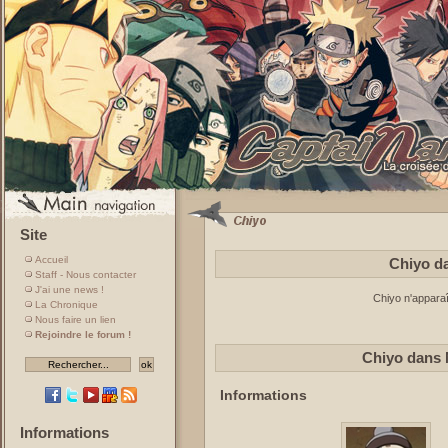
Site
Accueil
Chiyo da
Staff - Nous contacter
J'ai une news !
Chiyo n'apparaî
La Chronique
Nous faire un lien
Rejoindre le forum !
Chiyo dans 
Informations
Informations