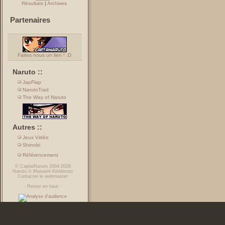
Résultats
|
Archives
Partenaires
Faites nous un lien ! :D
Naruto ::
JapFlap
NarutoTrad
The Way of Naruto
Autres ::
Jeux Vidéo
Shinobi
Référencement
©
CaptaiNaruto
2004-2026
Naruto
©
Masashi Kishimoto
Contacter le webmaster
-
Retour en haut
-