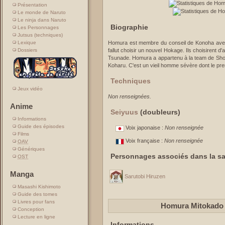
Présentation
Le monde de Naruto
Le ninja dans Naruto
Biographie
Les Personnages
Jutsus (techniques)
Lexique
Homura est membre du conseil de Konoha avec K
Dossiers
fallut choisir un nouvel Hokage. Ils choisirent d'
Tsunade. Homura a appartenu à la team de Sho
Koharu. C'est un vieil homme sévère dont le premi
Techniques
Jeux vidéo
Non renseignées.
Anime
Seiyuus
(doubleurs)
Informations
Guide des épisodes
Voix japonaise :
Non renseignée
Films
Voix française :
Non renseignée
OAV
Génériques
Personnages associés dans la sa
OST
Manga
Sarutobi Hiruzen
Masashi Kishimoto
Guide des tomes
Livres pour fans
Homura Mitokado 
Conception
Lecture en ligne
Informations