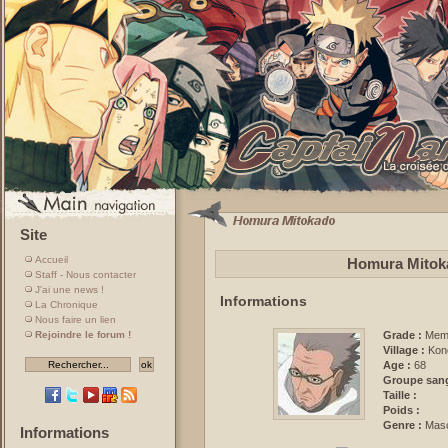
Site
Accueil
Homura Mitoka
Staff - Nous contacter
J'ai une news !
Informations
La Chronique
Nous faire un lien
Rejoindre le forum !
Grade :
Memb
Village :
Kon
Age :
68
Groupe sang
Taille :
Poids :
Genre :
Masc
Informations