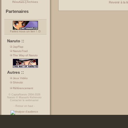
Résultats
|
Archives
Revenir à la 
Partenaires
Faites nous un lien ! :D
Naruto ::
JapFlap
NarutoTrad
The Way of Naruto
Autres ::
Jeux Vidéo
Shinobi
Référencement
©
CaptaiNaruto
2004-2026
Naruto
©
Masashi Kishimoto
Contacter le webmaster
-
Retour en haut
-