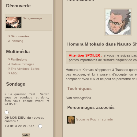
Découverte
Danganronpa
Découvertes
Planning
Homura Mitokado dans Naruto S
Multimédia
Attention SPOILER :
si vous ne suivez pas
Fanfictions
parties importantes de l'histoire risquent de v
Galerie d'images
The Abridged Series
Homura et Komaru s'opposent à Tsunade quant a
AMV
pas exposer, et lui imposent d'accepter un
composer avec eux et ne peut se permettre de r
Sondage
Techniques
» La question c'est... Verrez
vous ce sondage, et donc,
Non renseignées.
êtes vous encore vivant ?!
24.05.18
Personnages associés
OH MON DIEU, du nouveau
Godaime Koichi Tsunade
contenu !
Y'a de la vie ici ? O.o