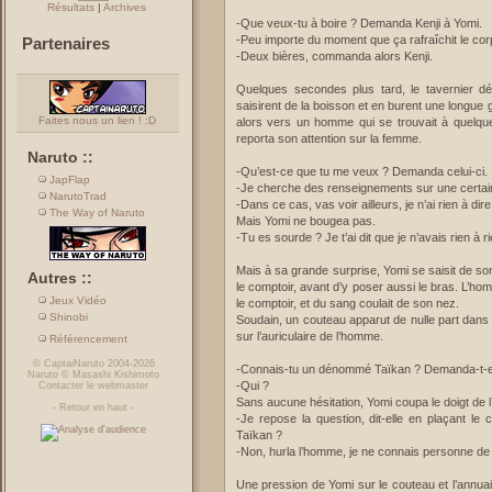
Résultats
|
Archives
-Que veux-tu à boire ? Demanda Kenji à Yomi.
-Peu importe du moment que ça rafraîchit le co
Partenaires
-Deux bières, commanda alors Kenji.
Quelques secondes plus tard, le tavernier d
saisirent de la boisson et en burent une longue
Faites nous un lien ! :D
alors vers un homme qui se trouvait à quelques
reporta son attention sur la femme.
Naruto ::
-Qu’est-ce que tu me veux ? Demanda celui-ci.
JapFlap
-Je cherche des renseignements sur une certa
NarutoTrad
-Dans ce cas, vas voir ailleurs, je n’ai rien à dir
The Way of Naruto
Mais Yomi ne bougea pas.
-Tu es sourde ? Je t’ai dit que je n’avais rien à 
Mais à sa grande surprise, Yomi se saisit de son
Autres ::
le comptoir, avant d’y poser aussi le bras. L’h
Jeux Vidéo
le comptoir, et du sang coulait de son nez.
Shinobi
Soudain, un couteau apparut de nulle part dans 
sur l’auriculaire de l’homme.
Référencement
©
CaptaiNaruto
2004-2026
-Connais-tu un dénommé Taïkan ? Demanda-t-e
Naruto
©
Masashi Kishimoto
-Qui ?
Contacter le webmaster
Sans aucune hésitation, Yomi coupa le doigt de 
-
Retour en haut
-
-Je repose la question, dit-elle en plaçant le 
Taïkan ?
-Non, hurla l’homme, je ne connais personne de
Une pression de Yomi sur le couteau et l’annua