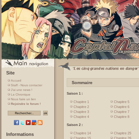
Site
Accueil
Sommaire
Staff - Nous contacter
J'ai une news !
Saison 1 :
La Chronique
Nous faire un lien
Chapitre 1
Chapitre 5
Rejoindre le forum !
Chapitre 2
Chapitre 6
Chapitre 3
Chapitre 7
Chapitre 4
Chapitre 8
Saison 2 :
Chapitre 14
Chapitre 25
Informations
Chapitre 15
Chapitre 26