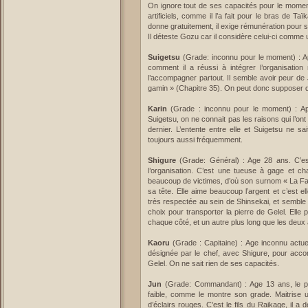
On ignore tout de ses capacités pour le momen
artificiels, comme il l’a fait pour le bras de T
donne gratuitement, il exige rémunération pour 
Il déteste Gozu car il considère celui-ci comme 
Suigetsu
(Grade: inconnu pour le moment) : Ap
comment il a réussi à intégrer l’organisation 
l’accompagner partout. Il semble avoir peur de Ju
gamin » (Chapitre 35). On peut donc supposer qu’
Karin
(Grade : inconnu pour le moment) : Ap
Suigetsu, on ne connait pas les raisons qui l’on
dernier. L’entente entre elle et Suigetsu ne sa
toujours aussi fréquemment.
Shigure
(Grade: Général) : Age 28 ans. C’es
l’organisation. C’est une tueuse à gage et ch
beaucoup de victimes, d’où son surnom « La Fau
sa tête. Elle aime beaucoup l’argent et c’est e
très respectée au sein de Shinsekai, et semble ê
choix pour transporter la pierre de Gelel. Elle
chaque côté, et un autre plus long que les deux
Kaoru
(Grade : Capitaine) : Age inconnu actuell
désignée par le chef, avec Shigure, pour acco
Gelel. On ne sait rien de ses capacités.
Jun
(Grade: Commandant) : Age 13 ans, le plus
faible, comme le montre son grade. Maitrise 
d’éclairs rouges. C’est le fils du Raikage, il 