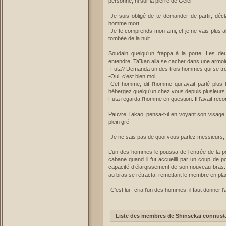
personne, ni sur la pierre de Gelel.
-Je suis obligé de te demander de partir, décl
homme mort.
-Je te comprends mon ami, et je ne vais plus ab
tombée de la nuit.
Soudain quelqu’un frappa à la porte. Les de
entendre. Taïkan alla se cacher dans une armoir
-Futa? Demanda un des trois hommes qui se tro
-Oui, c’est bien moi.
-Cet homme, dit l’homme qui avait parlé plus tô
hébergez quelqu’un chez vous depuis plusieurs
Futa regarda l’homme en question. Il l’avait recon
Pauvre Takao, pensa-t-il en voyant son visage c
plein gré.
-Je ne sais pas de quoi vous parlez messieurs, r
L’un des hommes le poussa de l’entrée de la po
cabane quand il fut accueilli par un coup de poin
capacité d’élargissement de son nouveau bras. Il 
au bras se rétracta, remettant le membre en pl
-C’est lui ! cria l’un des hommes, il faut donner l’a
Liste des membres de Shinsekai connus/