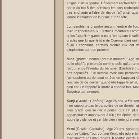
seigneur de la foudre. Hâtivement recherchés pa
partie du top 5 des criminels les plus recherc
très enchanté à l’idée de devoir l’affronter qu
ignore le montant de la prime sur sa tête.
Jun semble ne craindre aucun membre de l’orga
faire respecter d’eux. Certains membres comme
qu’on l’appelle « gamin » ou qu’on rajoute le s
gradés que lui que le titre de Commandant soit
à lui. Cependant, certains d’entre eux ont dr
simplement par son prénom.
Mina
(grade : inconnu pour le moment): Age inco
ou le chef l’a présentée comme celle qui a rame
l’occurrence l’éventail du bananier (Bashosen) q
ses capacités. Elle semble avoir une personna
l’atmosphère ou de taquiner Jun en l’appelant «J
réaction de ce dernier quand elle l’appelle ainsi
sien car il la rappelle à l’ordre à chaque fois. Ma
Suigetsu par exemple.
Kenji
(Grade : Général) : Age 26 ans. A fait son 
Il ne supporte pas le caractère de ce dernier, et
plus gradé que lui car il pense qu’il est plu
appartenaient auparavant à Kiri ; les épées de f
adore la violence et semble bien s’entendre avec 
Yomi
(Grade : Capitaine) : Age 20 ans. Apparu po
pour se battre. Tout comme Kenji, elle adore la v
faire souffrir ses adversaires. Il semble qu’ell