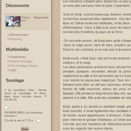
Les membres s’étaient alors dispersés un peu p
Découverte
un mois plus tard pour faire le point. Cependant,
Yomi et Kenji, comme beaucoup d’autres membre
Tokyo Magnitude
recherches avancent plus rapidement. Une des so
8.0
lieux où Taïkan avait ses habitudes, et les deu
d’informations. Il leur a fallu trois jours de mar
non loin des frontières du pays de la Terre.
Découvertes
Planning
-On est enfin arrivés, dit Kenji alors qu’ils n’éta
-Avec le trajet qu’on vient de faire, j’espère qu
Multimédia
Dans le cas contraire, je ne sais pas si je pour
Fanfictions
Kenji sourit, c’était pour cela qu’il avait propos
Galerie d'images
violence, et le sang.
The Abridged Series
Les deux partenaires arrivèrent donc devant l’ent
AMV
pendant quelques secondes devant la porte,
rapidement la salle et les personnes qui s’y trou
Sondage
Leur entrée ne passa pas inaperçue. Tous les cl
faisaient pour jeter un œil aux nouveaux arrivan
femme de taille moyenne, mince, les yeux mar
» La question c'est... Verrez
vous ce sondage, et donc,
épaules. Elle portait un long kimono bleu ciel, qu
êtes vous encore vivant ?!
attaché à la taille. Elle avait des sandales de nin
24.05.18
Kenji, quant à lui, portait un pantalon ample g
bras musclés. Il avait également des sandales d
OH MON DIEU, du nouveau
de foudre ayant appartenues à Ameyuri. Il fais
contenu !
pour reformer le groupe d’épéistes, un choix que
Y'a de la vie ici ? O.o
Une fois que nos membres de Shinsekai eurent fin
sous les regards des autres clients.