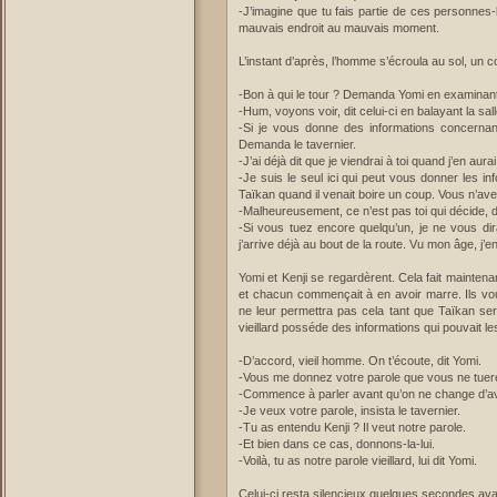
-J’imagine que tu fais partie de ces personnes
mauvais endroit au mauvais moment.
L’instant d’après, l’homme s’écroula au sol, un 
-Bon à qui le tour ? Demanda Yomi en examinant 
-Hum, voyons voir, dit celui-ci en balayant la sa
-Si je vous donne des informations concernan
Demanda le tavernier.
-J’ai déjà dit que je viendrai à toi quand j’en aur
-Je suis le seul ici qui peut vous donner les i
Taïkan quand il venait boire un coup. Vous n’av
-Malheureusement, ce n’est pas toi qui décide, di
-Si vous tuez encore quelqu’un, je ne vous dira
j’arrive déjà au bout de la route. Vu mon âge, j’
Yomi et Kenji se regardèrent. Cela fait maintenan
et chacun commençait à en avoir marre. Ils voul
ne leur permettra pas cela tant que Taïkan ser
vieillard posséde des informations qui pouvait les
-D’accord, vieil homme. On t’écoute, dit Yomi.
-Vous me donnez votre parole que vous ne tuere
-Commence à parler avant qu’on ne change d’avi
-Je veux votre parole, insista le tavernier.
-Tu as entendu Kenji ? Il veut notre parole.
-Et bien dans ce cas, donnons-la-lui.
-Voilà, tu as notre parole vieillard, lui dit Yomi.
Celui-ci resta silencieux quelques secondes ava