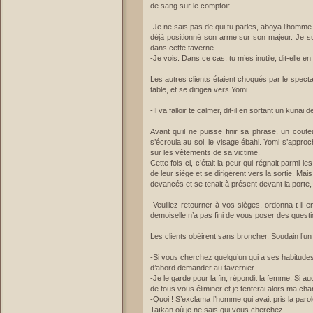
de sang sur le comptoir.
-Je ne sais pas de qui tu parles, aboya l’homm
déjà positionné son arme sur son majeur. Je sui
dans cette taverne.
-Je vois. Dans ce cas, tu m’es inutile, dit-elle en
Les autres clients étaient choqués par le specta
table, et se dirigea vers Yomi.
-Il va falloir te calmer, dit-il en sortant un kuna
Avant qu’il ne puisse finir sa phrase, un coute
s’écroula au sol, le visage ébahi. Yomi s’approc
sur les vêtements de sa victime.
Cette fois-ci, c’était la peur qui régnait parmi 
de leur siège et se dirigèrent vers la sortie. Mais
devancés et se tenait à présent devant la porte, 
-Veuillez retourner à vos sièges, ordonna-t-il 
demoiselle n’a pas fini de vous poser des quest
Les clients obéirent sans broncher. Soudain l’un 
-Si vous cherchez quelqu’un qui a ses habitudes
d’abord demander au tavernier.
-Je le garde pour la fin, répondit la femme. Si au
de tous vous éliminer et je tenterai alors ma ch
-Quoi ! S’exclama l’homme qui avait pris la parole
Taïkan où je ne sais qui vous cherchez.