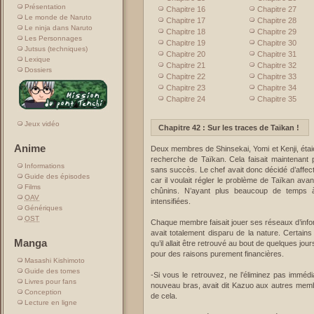
Présentation
Chapitre 16
Chapitre 27
Le monde de Naruto
Chapitre 17
Chapitre 28
Le ninja dans Naruto
Chapitre 18
Chapitre 29
Les Personnages
Chapitre 19
Chapitre 30
Jutsus (techniques)
Chapitre 20
Chapitre 31
Lexique
Chapitre 21
Chapitre 32
Dossiers
Chapitre 22
Chapitre 33
Chapitre 23
Chapitre 34
Chapitre 24
Chapitre 35
Jeux vidéo
Chapitre 42 : Sur les traces de Taïkan !
Anime
Deux membres de Shinsekai, Yomi et Kenji, étaien
recherche de Taïkan. Cela faisait maintenant p
Informations
sans succès. Le chef avait donc décidé d’affec
Guide des épisodes
car il voulait régler le problème de Taïkan ava
Films
chûnins. N’ayant plus beaucoup de temps à 
OAV
intensifiées.
Génériques
OST
Chaque membre faisait jouer ses réseaux d’infor
avait totalement disparu de la nature. Certain
Manga
qu’il allait être retrouvé au bout de quelques jour
pour des raisons purement financières.
Masashi Kishimoto
Guide des tomes
-Si vous le retrouvez, ne l’éliminez pas imméd
Livres pour fans
nouveau bras, avait dit Kazuo aux autres membre
Conception
de cela.
Lecture en ligne