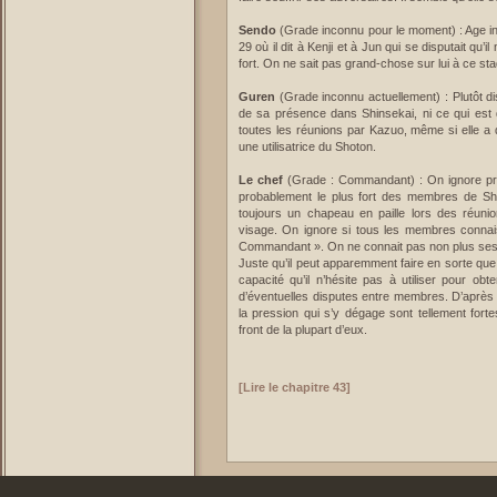
Sendo
(Grade inconnu pour le moment) : Age inc
29 où il dit à Kenji et à Jun qui se disputait qu’
fort. On ne sait pas grand-chose sur lui à ce stad
Guren
(Grade inconnu actuellement) : Plutôt di
de sa présence dans Shinsekai, ni ce qui est 
toutes les réunions par Kazuo, même si elle a déj
une utilisatrice du Shoton.
Le chef
(Grade : Commandant) : On ignore presqu
probablement le plus fort des membres de Shinse
toujours un chapeau en paille lors des réuni
visage. On ignore si tous les membres connaiss
Commandant ». On ne connait pas non plus ses c
Juste qu’il peut apparemment faire en sorte que
capacité qu’il n’hésite pas à utiliser pour obt
d’éventuelles disputes entre membres. D’après l
la pression qui s’y dégage sont tellement fort
front de la plupart d’eux.
[Lire le chapitre 43]