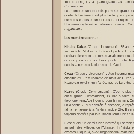
Tout d’abord, il y a quatre grades au sein de
Commandant.
Les membres sont classés parmi ses grades sel
grade de Lieutenant est plus faible qu’un gradé
membres est testée une fois qu’ils ont rejoint l’
Une seule règle est actuellement connue :
Il e
l’organisation.
Les membres connus :
Hinaba Taïkan
(Grade : Lieutenant) : 35 ans,
sur sa tête. Maitrise le Doton et préfère le c
exhibant fièrement son torse parfaitement musc
depuis qu’il a perdu son bras gauche contre Ry
depuis la perte de la pierre de de Gelel.
Gozu
(Grade : Lieutenant) : Age inconnu mais 
chapitre 29. C’est l’homme de main de Guren, qui
Kazuo car celui-ci qui n’arrête pas de faire de
Kazuo
(Grade: Commandant) : C’est le plus ha
aussi gradé Commandant, ils ont autorité 
théoriquement. Age inconnu pour le moment. En fa
un « pantin », qu’il contrôle à distance, le repr
fait la remarque à la fin du chapitre 29). Il
toujours rejetées par la Kunoichi. Mais il ne se
C’est quelqu’un de très bien informé qui semble
au sein des villages de l’Alliance. Il n’hésit
exactes jusque-là, avec l’organisation, mais ne