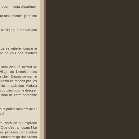
r que…, tenta d’expliquer
 sur mon chemin, je ne me
xpliquer, il sentait que
de se rebeller contre le
 Je ne vois pas d’autres
n mon plan va bientôt se
 village de Konoha, mes
chef. Depuis ce jour, je
hirama ne rendait pas les
monde croyait que Madara
n du clan pour le dresser
 Le nom de cette personne
us parlait souvent de lui
oqué.
a. Voilà ce qui explique
s. Que c’est amusant ! Le
 des pensées de rébellion
 en racontant qu’Hashirama