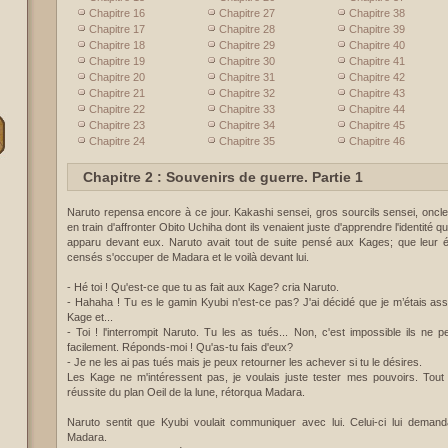
Chapitre 16
Chapitre 27
Chapitre 38
Chapitre 17
Chapitre 28
Chapitre 39
Chapitre 18
Chapitre 29
Chapitre 40
Chapitre 19
Chapitre 30
Chapitre 41
Chapitre 20
Chapitre 31
Chapitre 42
Chapitre 21
Chapitre 32
Chapitre 43
Chapitre 22
Chapitre 33
Chapitre 44
Chapitre 23
Chapitre 34
Chapitre 45
Chapitre 24
Chapitre 35
Chapitre 46
Chapitre 2 : Souvenirs de guerre. Partie 1
Naruto repensa encore à ce jour. Kakashi sensei, gros sourcils sensei, oncle
en train d'affronter Obito Uchiha dont ils venaient juste d'apprendre l'identité
apparu devant eux. Naruto avait tout de suite pensé aux Kages; que leur étai
censés s'occuper de Madara et le voilà devant lui.
- Hé toi ! Qu'est-ce que tu as fait aux Kage? cria Naruto.
- Hahaha ! Tu es le gamin Kyubi n'est-ce pas? J'ai décidé que je m’étais a
Kage et...
- Toi ! l'interrompit Naruto. Tu les as tués... Non, c'est impossible ils ne
facilement. Réponds-moi ! Qu'as-tu fais d'eux?
- Je ne les ai pas tués mais je peux retourner les achever si tu le désires.
Les Kage ne m'intéressent pas, je voulais juste tester mes pouvoirs. Tout
réussite du plan Oeil de la lune, rétorqua Madara.
Naruto sentit que Kyubi voulait communiquer avec lui. Celui-ci lui demand
Madara.