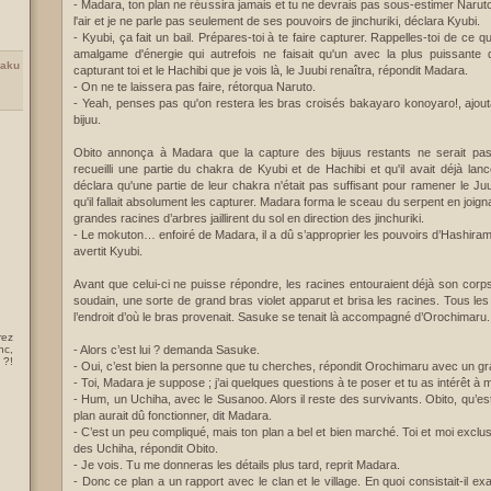
- Madara, ton plan ne réussira jamais et tu ne devrais pas sous-estimer Naruto. I
l'air et je ne parle pas seulement de ses pouvoirs de jinchuriki, déclara Kyubi.
- Kyubi, ça fait un bail. Prépares-toi à te faire capturer. Rappelles-toi de ce que
amalgame d'énergie qui autrefois ne faisait qu'un avec la plus puissante
aku
capturant toi et le Hachibi que je vois là, le Juubi renaîtra, répondit Madara.
- On ne te laissera pas faire, rétorqua Naruto.
- Yeah, penses pas qu'on restera les bras croisés bakayaro konoyaro!, ajo
bijuu.
Obito annonça à Madara que la capture des bijuus restants ne serait pas 
recueilli une partie du chakra de Kyubi et de Hachibi et qu'il avait déjà la
déclara qu'une partie de leur chakra n'était pas suffisant pour ramener le Ju
qu'il fallait absolument les capturer. Madara forma le sceau du serpent en joig
grandes racines d’arbres jaillirent du sol en direction des jinchuriki.
- Le mokuton… enfoiré de Madara, il a dû s’approprier les pouvoirs d’Hashirama.
avertit Kyubi.
Avant que celui-ci ne puisse répondre, les racines entouraient déjà son corp
soudain, une sorte de grand bras violet apparut et brisa les racines. Tous le
l’endroit d’où le bras provenait. Sasuke se tenait là accompagné d’Orochimaru
rez
nc,
- Alors c’est lui ? demanda Sasuke.
 ?!
- Oui, c’est bien la personne que tu cherches, répondit Orochimaru avec un gr
- Toi, Madara je suppose ; j’ai quelques questions à te poser et tu as intérêt à m
- Hum, un Uchiha, avec le Susanoo. Alors il reste des survivants. Obito, qu’es
plan aurait dû fonctionner, dit Madara.
- C’est un peu compliqué, mais ton plan a bel et bien marché. Toi et moi exclus
des Uchiha, répondit Obito.
- Je vois. Tu me donneras les détails plus tard, reprit Madara.
- Donc ce plan a un rapport avec le clan et le village. En quoi consistait-il 