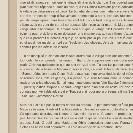
m’avait dit avant sa mort que le village éliminerait le clan car il ne pouvait pa
plan était qu’il répande au sein du clan que les Uchiha n’avaient pas la confianc
le village se débarrasserait d’eux. Le but était de créer une méfiance envers le
car des propos de coup d’état avaient commencé à sortir lors des réunions
peu de temps après, mais l’essentiel était fait. Tôt ou tard une guerre civile aur
village avait eu vent de ce qui se passait. Mon plan avait marché. Ma vengea
village allait s’accomplir. Je savais bien sûr que le village allait prendre 
éviter la guerre civile et éviter de laisser une chance aux autres villages d’atta
que cela prendrait du temps et que je ne serai pas là pour le voir. C’est là que 
et lui ais dit de garder un œil sur l’évolution des choses. Je suis mort peu 
connais pas les détails de la suite.
- Tu as manipulé le clan en leur faisant croire que le village était leur ennemi. C
tout cela. Je comprends maintenant… Itachi. Je suppose que celui qui a aidé 
plutôt Obito vu qu’il semble que ce soit ton vrai nom. Tu t’es fait passer pour 
au courant de la haine de Madara envers le clan, il a voulu l’utiliser, déclara S
- Bonne déduction, reprit Obito. Mais c’était Itachi qui avait déduis de lui-mê
observant mes faits et gestes, il a pensé que seul Madara avait la conna
réaliser de telles choses. Et maintenant que comptes-tu faire Sasuke ? deman
- Quelle question stupide ! Je vais venger mon clan afin de restaurer son 
connais mon véritable adversaire. Tout est clair pour moi à présent, affirma S
- Sasuke ! Commença Naruto.
Mais celui-ci n’eut pas le temps de finir sa phrase. Le pire commençait à se pr
Mazo se fissurait. Kyubi et Hachibi avertirent les autres que le Juubi allait émerg
Ce spectacle était devenu le centre d’attention de tous. Chacun se préparait,
pire. Même Sasuke qui n’avait pas saisi tout ce qui se passait autour de lui éta
gardes. Seuls Orochimaru, Madara et Obito semblaient détendus. Pourtant 
s’était cassé laissant apparaître un côté du visage de la créature ultime.