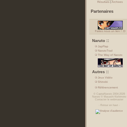
Résultats
|
Archives
Partenaires
Faites nous un lien ! :D
Naruto ::
JapFlap
NarutoTrad
The Way of Naruto
Autres ::
Jeux Vidéo
Shinobi
Référencement
©
CaptaiNaruto
2004-2026
Naruto
©
Masashi Kishimoto
Contacter le webmaster
-
Retour en haut
-