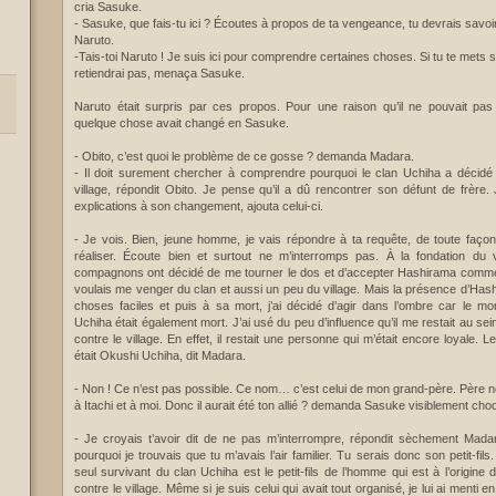
cria Sasuke.
- Sasuke, que fais-tu ici ? Écoutes à propos de ta vengeance, tu devrais savoi
Naruto.
-Tais-toi Naruto ! Je suis ici pour comprendre certaines choses. Si tu te mets
retiendrai pas, menaça Sasuke.
Naruto était surpris par ces propos. Pour une raison qu’il ne pouvait pas e
quelque chose avait changé en Sasuke.
- Obito, c’est quoi le problème de ce gosse ? demanda Madara.
- Il doit surement chercher à comprendre pourquoi le clan Uchiha a décidé 
village, répondit Obito. Je pense qu’il a dû rencontrer son défunt de frère.
explications à son changement, ajouta celui-ci.
- Je vois. Bien, jeune homme, je vais répondre à ta requête, de toute faço
réaliser. Écoute bien et surtout ne m’interromps pas. À la fondation du
compagnons ont décidé de me tourner le dos et d’accepter Hashirama comme 
voulais me venger du clan et aussi un peu du village. Mais la présence d’Has
choses faciles et puis à sa mort, j’ai décidé d’agir dans l’ombre car le 
Uchiha était également mort. J’ai usé du peu d’influence qu’il me restait au sei
contre le village. En effet, il restait une personne qui m’était encore loyale.
était Okushi Uchiha, dit Madara.
- Non ! Ce n’est pas possible. Ce nom… c’est celui de mon grand-père. Père no
à Itachi et à moi. Donc il aurait été ton allié ? demanda Sasuke visiblement ch
- Je croyais t’avoir dit de ne pas m’interrompre, répondit sèchement Madar
pourquoi je trouvais que tu m’avais l’air familier. Tu serais donc son petit-fil
seul survivant du clan Uchiha est le petit-fils de l’homme qui est à l’origine
contre le village. Même si je suis celui qui avait tout organisé, je lui ai menti