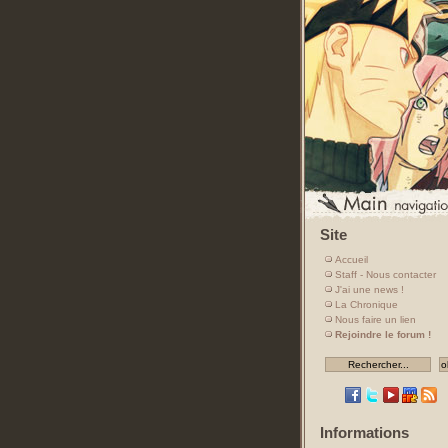
Site
Accueil
Staff - Nous contacter
J'ai une news !
La Chronique
Nous faire un lien
Rejoindre le forum !
Informations