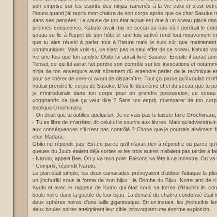
son emprise sur les esprits des ninjas ramenés à la vie celui-ci s’est oc
l’heure quand j’ai repris mon chakra de son corps après que ce cher Sasuke m’ait 
dans ses pensées. La cause de ton état actuel est due à un sceau placé dans
prennes conscience. Kabuto avait mis ce sceau au cas où il perdrait le cont
sceau se lie à l’esprit de son hôte et une fois activé rend tout mouvement im
que tu aies réussi à parler tout à l’heure mais je suis sûr que maintena
communiquer. Mais vois-tu, ce n’est pas le seul effet de ce sceau. Kabuto voul
vie une fois que ton acolyte Obito lui aurait livré Sasuke. Ensuite il aurait an
Tensei, ce qui lui aurait fait perdre son contrôle sur les invocations et notammen
ninja de ton envergure avait sûrement dû entendre parler de la technique e
pour se libérer de celle-ci avant de disparaître. Tout ça parce qu’il voulait m’of
voulait prendre le corps de Sasuke. D’où le deuxième effet du sceau que tu po
je m’introduirais dans ton corps pour en prendre possession, ce sceau 
comprends ce que ça veut dire ? Sans ton esprit, m’emparer de ton corps 
expliqua Orochimaru.
- On dirait que tu oublies quelqu’un. Je ne vais pas te laisser faire Orochimaru
- Tu es libre de m’arrêter, dit celui-ci le sourire aux lèvres. Mais qu’adviendra-t
aux conséquences s’il n’est pas contrôlé ? Chose que je pourrais aisément f
cher Madara.
Obito ne répondit pas. Est-ce parce qu’il n’avait rien à répondre ou parce qu’i
queues du Juubi étaient déjà sorties et les trois autres n’allaient pas tarder à fai
- Naruto, appela Bee. On y va mon pote. Faisons sa fête à ce monstre. On va 
- Compris, répondit Naruto.
Le plan était simple, les deux camarades prévoyaient d’utiliser l’attaque la pl
un jinchuriki sous la forme de son bijuu : la Bombe du Bijuu. Notre ami de
Kyubi et avec le rappeur de Kumo qui était sous sa forme d’Hachibi ils c
boule noire dans la gueule de leur bijuu. La densité du chakra condensé était
deux sphères noires d’une taille gigantesque. En un instant, les jinchurikis la
deux boules noires atteignirent leur cible, provoquant une énorme explosion.