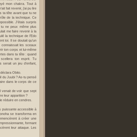
troyé mon chakra. Tout à
fait revenir, j’ai pu lire
 ta tête avant que tu ne
rôle de la technique. Ce
possible. J’étais surpris
nt tu ne peux même plus
ait me faire revenir à la
nulé la technique de l’Edo
t toi. Il se doutait qu’un
t connaissait les sceaux
frir ton corps et lui-même
rtes dans ta tête : quand
scellera ton esprit. Tu
serait un jeu d’enfant,
, déclara Obito.
-il du Juubi ? As-tu pensé
aire dans le corps de ce
l venait de voir que sept
re leur apparition ?
le réduire en cendres.
us puissante accessible à
 Konoha se transforma en
ommencèrent à créer une
 impressionnante, formant
ncèrent leur attaque. Les