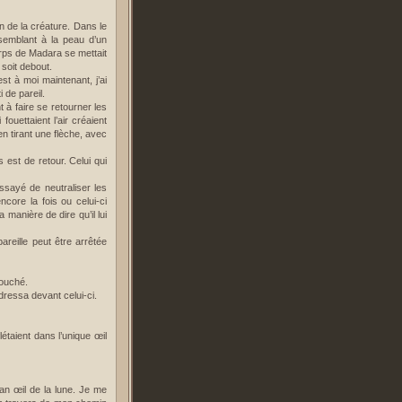
n de la créature. Dans le
semblant à la peau d’un
orps de Madara se mettait
 soit debout.
st à moi maintenant, j’ai
i de pareil.
 à faire se retourner les
ouettaient l’air créaient
n tirant une flèche, avec
 est de retour. Celui qui
essayé de neutraliser les
core la fois ou celui-ci
manière de dire qu’il lui
areille peut être arrêtée
 touché.
 dressa devant celui-ci.
étaient dans l’unique œil
lan œil de la lune. Je me