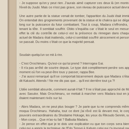
- Je suppose qu’on y peut rien. J’aurais aimé capturer ces deux là (en montr
l’éveil du Juubi. Mais ce n’est pas grave, son niveau de puissance actuel devrai
Une autre partie de la statue venait de tomber, l’apparition du Juubi était immi
On entendait des grognements provenant de la statue et le chakra qui se dégage
long sur la puissance du futur combattant. Tout à coup, Madara s’effrondra,
tenant la tête. Il semblait souffrir. Obito s’inquiéta car c’était le seul en mes
effet la clé du contrôle de celui-ci est la présence du rinnegan dans cha
actuel de Madara était inattendu, celui-ci semblait souffrir atrocement et pers
se passait. Du moins c’était ce que la majorité pensait.
Soudain quelqu’un se mit à rire.
- C’est Orochimaru. Qu’est-ce qui lui prend ? Interrogea Gai.
- Il n’a pas arrêté de sourire depuis. Le type doit complètement perdre ses a
moment où l’on va peut-être tous y passer, rappa Bee.
- J’ai aussi remarqué qu’il se comportait bizarrement depuis que Madara s’était 
dit Kakashi. Attends ! Ne me dis pas que... qu’il est derrière tout ça ?!
L’idée semblait absurde, comment aurait-il fait ? Il ne s’était pas approché de 
avec Sasuke. Mais Orochimaru, se mettait à marcher vers Madara tout en ju
étaient maintenant rivés sur lui.
- Alors Madara, on ne peut plus bouger ? Je parie que tu ne comprends même p
moqua Orochimaru. Hahaha, tout ce dont j’ai rêvé est là devant moi, le co
pouvoirs extraordinaires du Shodaime Hokage, les yeux du Rikoudo Sennin, san
- Mon corps…Que m’as-tu fait ? Balbutia Madara.
- Je pense en effet que je te dois une explication vu que ton corps sera bien
celui qui a appris la technique de l’Edo Tensei à Kabuto celui qui t’a invoqué p