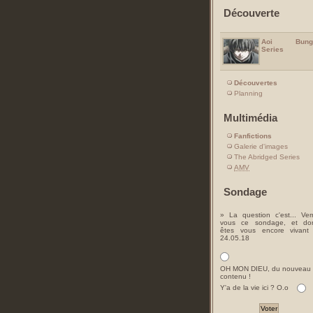
Découverte
Aoi Bung
Series
Découvertes
Planning
Multimédia
Fanfictions
Galerie d'images
The Abridged Series
AMV
Sondage
» La question c'est... Ver
vous ce sondage, et do
êtes vous encore vivant
24.05.18
OH MON DIEU, du nouveau
contenu !
Y'a de la vie ici ? O.o