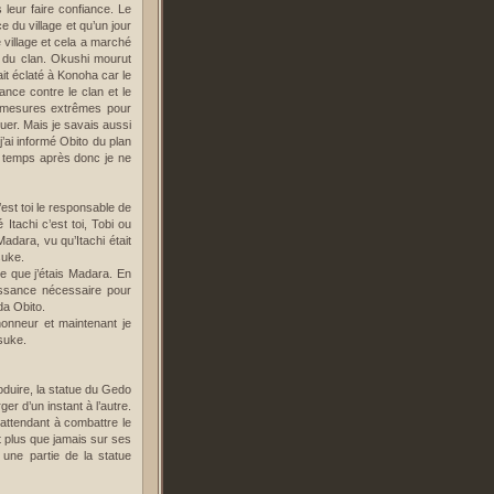
s leur faire confiance. Le
e du village et qu’un jour
 village et cela a marché
 du clan. Okushi mourut
ait éclaté à Konoha car le
nce contre le clan et le
des mesures extrêmes pour
quer. Mais je savais aussi
j’ai informé Obito du plan
de temps après donc je ne
’est toi le responsable de
Itachi c’est toi, Tobi ou
Madara, vu qu’Itachi était
asuke.
me que j’étais Madara. En
issance nécessaire pour
da Obito.
honneur et maintenant je
asuke.
oduire, la statue du Gedo
er d’un instant à l’autre.
 attendant à combattre le
it plus que jamais sur ses
une partie de la statue