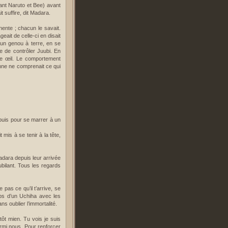
ant Naruto et Bee) avant
t suffire, dit Madara.
nente ; chacun le savait.
ait de celle-ci en disait
 un genou à terre, en se
ure de contrôler Juubi. En
que œil. Le comportement
onne ne comprenait ce qui
ppuis pour se marrer à un
mis à se tenir à la tête,
Madara depuis leur arrivée
bilant. Tous les regards
as ce qu’il t’arrive, se
rps d’un Uchiha avec les
s oublier l’immortalité.
tôt mien. Tu vois je suis
armi nous. Pour renforcer