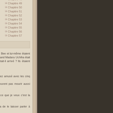
Chapitre 49
Chapitre 50
Chapitre 51
Chapitre 52
Chapitre 53
Chapitre 54
Chapitre 55
Chapitre 56
Chapitre 57
 Bee et lui-même étaient
 quand Madara Uchiha était
t-il arrivé ? Ils étaient
ssez amusé avec les cinq
 peuvent pas mourir aussi
 ce que je veux c'est la
a de le laisser parler à