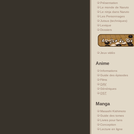
Présentation
Le monde de Naruto
Le ninja dans Naruto
Les Personnages
Jutsus (techniques)
Lexique
Dossiers
Jeux vidéo
Anime
Informations
Guide des épisodes
Films
OAV
Génériques
OST
Manga
Masashi Kishimoto
Guide des tomes
Livres pour fans
Conception
Lecture en ligne