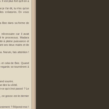
l est plus fort qu'il en a
 je t'ai dit, tu n'es qu'un
 des créatures. En vous
uta Bee dans sa forme de
nécessaire car il avait
ncé le processus. Madara
ubi à pleine puissance et
nant ses deux mains et de
 Naruto, fais attention !
s et celui de Bee. Quand
s regards se tournèrent à
.
and sourire.
e dire la vérité.
t-ce qui s’est passé ? Le
, ce gosse est le dernier
exactement ? Répond-moi !