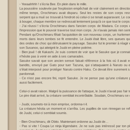
- Yeeaahhhh ! s’écria Bee. En plein dans le mille.
La poussière soulevée par l’explosion empêchait de voir clairement en directio
même temps, Orochimaru avait disparu. Seul les restes de son corps res
serpent qui a mué se trouvait à l’endroit où celui-ci se tenait auparavant. Le c
à bouger, chaque membre se redressait lentement jusqu’à ce que tout le corps
- J’ai réussi ! s’écria Orochimaru dans l’ancien corps de Madara. Ce corps e
l’impression que le pouvoir traverse tout mon corps. Je n’avais jamais rien sent
Pendant qu’Orochimaru fêtait l’acquisition de son nouveau corps, un hurlement
morts dans leurs tombes se fit entendre. Le Juubi était libre, ses queues qui f
des ondes de choc qui détruisaient le paysage. Sasuke fut le premier à réagir e
son Susanoo, qui atteignit le Juubi en pleine poitrine.
- Bien joué ! dit Kakashi. Je suis content de voir que le Sasuke que je connais
n’hésite pas à venir en aide à ses camarades.
Sasuke savait que son ancien sensei faisait référence à la fois où il avait 
bandits, envoyé par Gato pour tuer Tazuna, qui s’attaquaient à Naruto ou en
s’était interposé pour protéger Naruto contre Haku. Ce devait être surement sa 
pardonnait.
- Ce n’est pas encore fini, reprit Sasuke. Je ne pense pas qu’une créature p
aussi facilement.
Celui-ci avait raison. Malgré la puissance de l’attaque, le Juubi n’avait pas l’air
Le pire était arrivé, la créature semblait incontrôlable. Soudain, Orochimaru se
- Juubi, soumets-toi à mon emprise, ordonna-t-il.
La créature hésita un moment et s’arrêta. Les pupilles de son rinnegan se refl
de Juubi, celui-ci semblait soumis.
- Bien Orochimaru, dit Obito. Maintenant ordonne au Juubi de…
- Pas si vite ! Coupa Le ninja légendaire. Je ne suis pas intéressé par ton p