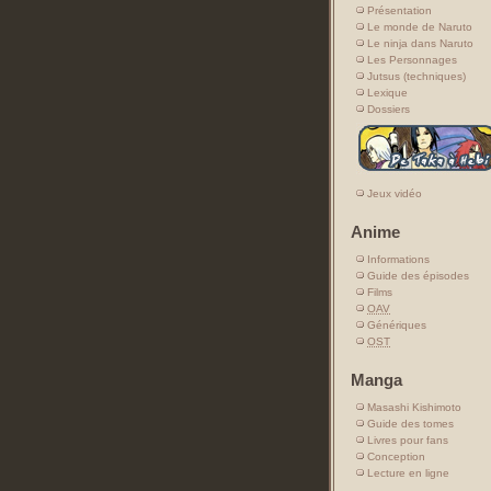
Présentation
Le monde de Naruto
Le ninja dans Naruto
Les Personnages
Jutsus (techniques)
Lexique
Dossiers
Jeux vidéo
Anime
Informations
Guide des épisodes
Films
OAV
Génériques
OST
Manga
Masashi Kishimoto
Guide des tomes
Livres pour fans
Conception
Lecture en ligne