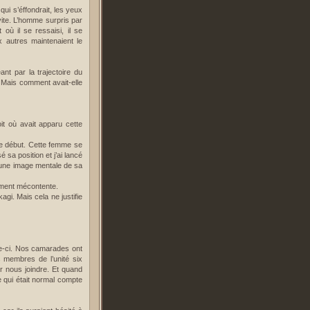
qui s’éffondrait, les yeux
vite. L’homme surpris par
où il se ressaisi, il se
x autres maintenaient le
nt par la trajectoire du
r. Mais comment avait-elle
it où avait apparu cette
le début. Cette femme se
 sa position et j’ai lancé
s une image mentale de sa
lement mécontente.
gi. Mais cela ne justifie
le-ci. Nos camarades ont
 membres de l’unité six
ir nous joindre. Et quand
e qui était normal compte