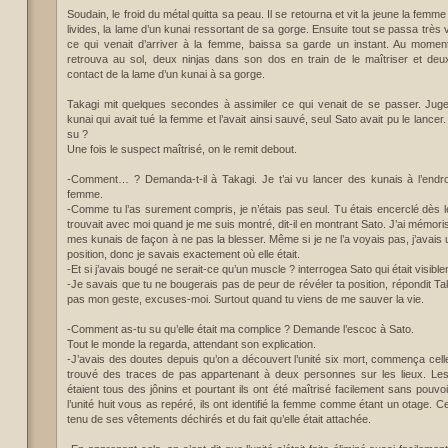
Soudain, le froid du métal quitta sa peau. Il se retourna et vit la jeune la femme 
livides, la lame d’un kunai ressortant de sa gorge. Ensuite tout se passa très 
ce qui venait d’arriver à la femme, baissa sa garde un instant. Au moment 
retrouva au sol, deux ninjas dans son dos en train de le maîtriser et deu
contact de la lame d’un kunai à sa gorge.
Takagi mit quelques secondes à assimiler ce qui venait de se passer. Jugea
kunai qui avait tué la femme et l’avait ainsi sauvé, seul Sato avait pu le lance
su ?
Une fois le suspect maîtrisé, on le remit debout.
-Comment… ? Demanda-t-il à Takagi. Je t’ai vu lancer des kunais à l’endro
femme.
-Comme tu l’as surement compris, je n’étais pas seul. Tu étais encerclé dès 
trouvait avec moi quand je me suis montré, dit-il en montrant Sato. J’ai mémorisé
mes kunais de façon à ne pas la blesser. Même si je ne l’a voyais pas, j’avai
position, donc je savais exactement où elle était.
-Et si j’avais bougé ne serait-ce qu’un muscle ? interrogea Sato qui était visib
-Je savais que tu ne bougerais pas de peur de révéler ta position, répondit Taka
pas mon geste, excuses-moi. Surtout quand tu viens de me sauver la vie.
-Comment as-tu su qu’elle était ma complice ? Demande l’escoc à Sato.
Tout le monde la regarda, attendant son explication.
-J’avais des doutes depuis qu’on a découvert l’unité six mort, commença cel
trouvé des traces de pas appartenant à deux personnes sur les lieux. Les
étaient tous des jônins et pourtant ils ont été maîtrisé facilement sans pouvo
l’unité huit vous as repéré, ils ont identifié la femme comme étant un otage. C
tenu de ses vêtements déchirés et du fait qu’elle était attachée.