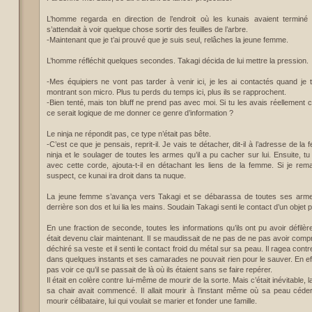
L’homme regarda en direction de l’endroit où les kunais avaient terminé
s’attendait à voir quelque chose sortir des feuilles de l’arbre.
-Maintenant que je t’ai prouvé que je suis seul, relâches la jeune femme.
L’homme réfléchit quelques secondes. Takagi décida de lui mettre la pression.
-Mes équipiers ne vont pas tarder à venir ici, je les ai contactés quand je t’ai
montrant son micro. Plus tu perds du temps ici, plus ils se rapprochent.
-Bien tenté, mais ton bluff ne prend pas avec moi. Si tu les avais réellement
ce serait logique de me donner ce genre d’information ?
Le ninja ne répondit pas, ce type n’était pas bête.
-C’est ce que je pensais, reprit-il. Je vais te détacher, dit-il à l’adresse de la
ninja et le soulager de toutes les armes qu’il a pu cacher sur lui. Ensuite, tu
avec cette corde, ajouta-t-il en détachant les liens de la femme. Si je r
suspect, ce kunai ira droit dans ta nuque.
La jeune femme s’avança vers Takagi et se débarassa de toutes ses armes
derrière son dos et lui lia les mains. Soudain Takagi senti le contact d’un objet 
En une fraction de seconde, toutes les informations qu’ils ont pu avoir défilèr
était devenu clair maintenant. Il se maudissait de ne pas de ne pas avoir compri
déchiré sa veste et il senti le contact froid du métal sur sa peau. Il ragea contre
dans quelques instants et ses camarades ne pouvait rien pour le sauver. En ef
pas voir ce qu’il se passait de là où ils étaient sans se faire repérer.
Il était en colère contre lui-même de mourir de la sorte. Mais c’était inévitable, 
sa chair avait commencé. Il allait mourir à l’instant même où sa peau cédera
mourir célibataire, lui qui voulait se marier et fonder une famille.