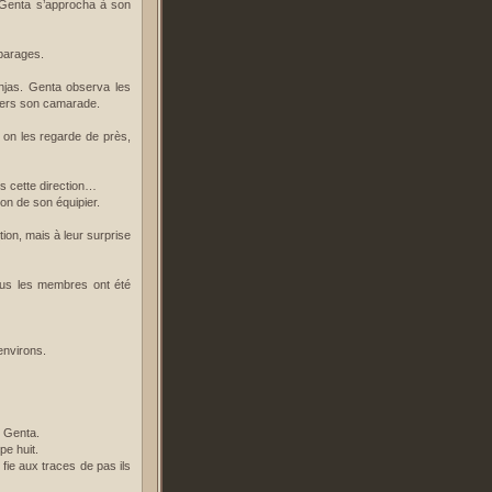
. Genta s’approcha à son
 parages.
njas. Genta observa les
vers son camarade.
d on les regarde de près,
ans cette direction…
ion de son équipier.
ion, mais à leur surprise
tous les membres ont été
environs.
t Genta.
pe huit.
fie aux traces de pas ils