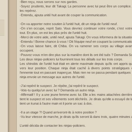
-Bien reçu, nous serons sur nos gardes.
-Soyez prudents, leur dit Takagi. La personne avec lui peut être un complice
les repérez.
-Entendu, ajouta unité huit avant de couper la communication.
-On va apporter notre soutien à l’unité huit, dit un ninja de l’unité neuf.
-On s’en occupe, reprit Sato. Vous devriez continuer votre ronde, c’est votr
tout. En plus, on est les plus près de l’unité huit.
-Merci de votre aide, unité neuf, ajouta Takagi. On vous informera de la situatio
-Entendu ! Bonne chance à vous ! Dit l’équipe neuf en coupant la communicati
-On vous laisse faire, dit Chiba. On va ramener ses corps au village avan
occupent.
-Pouvez-vous m’en dire plus sur la manière dont ils ont été tués ? Demanda Sa
Les deux ninjas-policiers lui fournirent tous les détails sur les trois corps.
Les shinobis de l’unité huit était en alerte maximale depuis qu’ils ont appris q
vers leur position. Chaque ninja était caché à divers points stratégiques
l’ennemie tout en passant inaperçue. Mais rien ne se passa pendant quelques 
ninja envoie un message aux autres de l’unité.
-J’ai repéré le suspect. Je répète, j’ai repéré le suspect.
-Vois-tu quelqu’un avec lui ? Demanda un autre ninja.
-Affirmatif ! Il y a une jeune femme avec lui. Elle a les mains attachées derriè
tient le suspect et ses vêtements sont déchirés. Je dirais qu’elle a essayé de l
tient un kunai à l’autre main et il porte un sac à dos.
-Il a un otage ?! Quand arriveront-ils à notre position ?
-Vu leur vitesse de marche, je dirais qu’ils seront là dans trois, quatre minutes 
L’unité décida de contacter les ninjas-policiers.