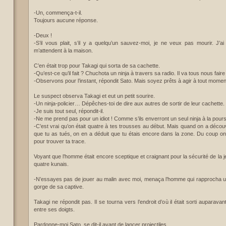
-Un, commença-t-il.
Toujours aucune réponse.
-Deux !
-S’il vous plait, s’il y a quelqu’un sauvez-moi, je ne veux pas mourir. J’ai
m’attendent à la maison.
C’en était trop pour Takagi qui sorta de sa cachette.
-Qu’est-ce qu’il fait ? Chuchota un ninja à travers sa radio. Il va tous nous faire g
-Observons pour l’instant, répondit Sato. Mais soyez prêts à agir à tout momen
Le suspect observa Takagi et eut un petit sourire.
-Un ninja-policier… Dépêches-toi de dire aux autres de sortir de leur cachette.
-Je suis tout seul, répondit-il.
-Ne me prend pas pour un idiot ! Comme s’ils enverront un seul ninja à la poursui
-C’est vrai qu’on était quatre à tes trousses au début. Mais quand on a décou
que tu as tués, on en a déduit que tu étais encore dans la zone. Du coup o
pour trouver ta trace.
Voyant que l’homme était encore sceptique et craignant pour la sécurité de la 
quatre kunais.
-N’essayes pas de jouer au malin avec moi, menaça l’homme qui rapprocha un
gorge de sa captive.
Takagi ne répondit pas. Il se tourna vers l’endroit d’où il était sorti auparavant
entre ses doigts.
Pardonne-moi Sato, se dit-il avant de lancer projectiles.