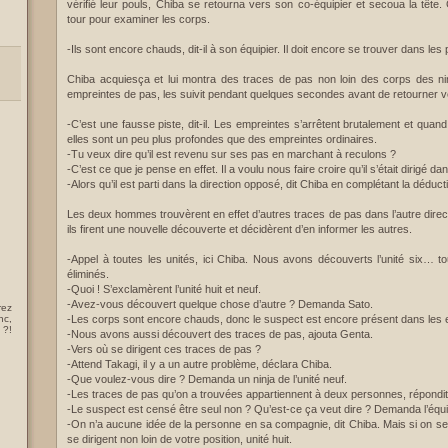
vérifié leur pouls, Chiba se retourna vers son co-équipier et secoua la tête
tour pour examiner les corps.
-Ils sont encore chauds, dit-il à son équipier. Il doit encore se trouver dans les
Chiba acquiesça et lui montra des traces de pas non loin des corps des ni
empreintes de pas, les suivit pendant quelques secondes avant de retourner 
-C’est une fausse piste, dit-il. Les empreintes s’arrêtent brutalement et quan
elles sont un peu plus profondes que des empreintes ordinaires.
-Tu veux dire qu’il est revenu sur ses pas en marchant à reculons ?
-C’est ce que je pense en effet. Il a voulu nous faire croire qu’il s’était dirigé d
-Alors qu’il est parti dans la direction opposé, dit Chiba en complétant la déduct
Les deux hommes trouvèrent en effet d’autres traces de pas dans l’autre direct
ils firent une nouvelle découverte et décidèrent d’en informer les autres.
-Appel à toutes les unités, ici Chiba. Nous avons découverts l’unité six… 
éliminés.
-Quoi ! S’exclamèrent l’unité huit et neuf.
-Avez-vous découvert quelque chose d’autre ? Demanda Sato.
rez
nc,
-Les corps sont encore chauds, donc le suspect est encore présent dans les 
 ?!
-Nous avons aussi découvert des traces de pas, ajouta Genta.
-Vers où se dirigent ces traces de pas ?
-Attend Takagi, il y a un autre problème, déclara Chiba.
-Que voulez-vous dire ? Demanda un ninja de l’unité neuf.
-Les traces de pas qu’on a trouvées appartiennent à deux personnes, répondi
-Le suspect est censé être seul non ? Qu’est-ce ça veut dire ? Demanda l’équi
-On n’a aucune idée de la personne en sa compagnie, dit Chiba. Mais si on se 
se dirigent non loin de votre position, unité huit.