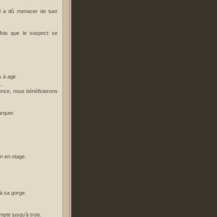
 Il a dû menacer de tuer
 fois que le suspect se
 à agir.
..
ence, nous bénéficierons
arquer.
un en otage.
 à sa gorge.
pte jusqu’à trois.