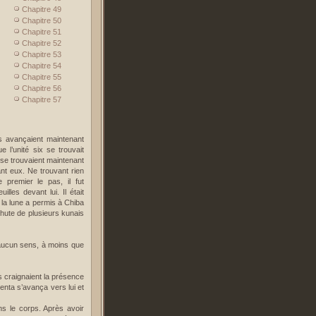
Chapitre 49
Chapitre 50
Chapitre 51
Chapitre 52
Chapitre 53
Chapitre 54
Chapitre 55
Chapitre 56
Chapitre 57
Ils avançaient maintenant
e l’unité six se trouvait
se trouvaient maintenant
nt eux. Ne trouvant rien
 premier le pas, il fut
lles devant lui. Il était
t la lune a permis à Chiba
a chute de plusieurs kunais
t aucun sens, à moins que
s craignaient la présence
nta s’avança vers lui et
ns le corps. Après avoir