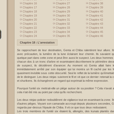
Chapitre 16
Chapitre 27
Chapitre 38
Chapitre 17
Chapitre 28
Chapitre 39
Chapitre 18
Chapitre 29
Chapitre 40
Chapitre 19
Chapitre 30
Chapitre 41
Chapitre 20
Chapitre 31
Chapitre 42
Chapitre 21
Chapitre 32
Chapitre 43
Chapitre 22
Chapitre 33
Chapitre 44
Chapitre 23
Chapitre 34
Chapitre 45
Chapitre 24
Chapitre 35
Chapitre 46
Chapitre 18 : L'arrestation
Se rapprochant de leur destination, Genta et Chiba ralentirent leur allure. 
avec précaution, la lumière de la lune éclairant leur chemin. Ils savaient qu
quelque part dans cette zone et peut être aussi le suspect. Les deux hommes 
chacun dos à un tronc d’arbre et examinaient discrètement le périmètre deva
de suspect, ils décidèrent d’avancer. Au moment où Genta allait faire le
immédiatement arrêté par son équipier qui lui montra un fil caché par les feui
quasiment invisible sous cette obscurité. Seul le reflet de la lumière qu’émettai
de le distinguer. Les deux ninjas suivirent le fil et vit que ce dernier retenait l
et shurikens. Ils échangèrent un regard qui exprimait la même expression.
Pourquoi l’unité six mettrait-elle un piège autour de sa position ? Cela n’avai
cela n’ait été mis au point par celui qu’ils recherchent.
Les deux ninjas-policier redoublèrent de vigilance tout en examinant la zone. Il
d’autres pièges. Voyant son camarade accroupi depuis plusieurs secondes, Ge
regarda par-dessus l’épaule de Chiba. Il vit ce que tous deux redoutaient.
Les trois membres de l’unité six étaient là, allongés, des kunais plantés da