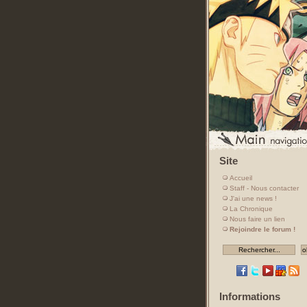
Site
Accueil
Staff - Nous contacter
J'ai une news !
La Chronique
Nous faire un lien
Rejoindre le forum !
Informations