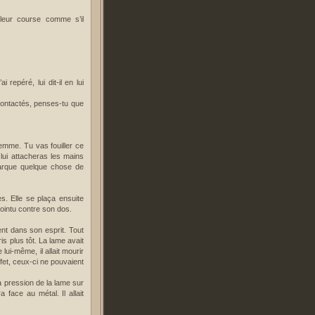
 leur course comme s’il
 repéré, lui dit-il en lui
 contactés, penses-tu que
 femme. Tu vas fouiller ce
 lui attacheras les mains
emarque quelque chose de
. Elle se plaça ensuite
pointu contre son dos.
ent dans son esprit. Tout
s plus tôt. La lame avait
 lui-même, il allait mourir
fet, ceux-ci ne pouvaient
la pression de la lame sur
 face au métal. Il allait