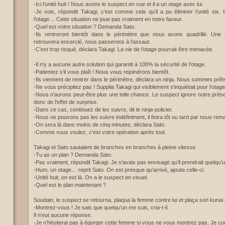
-Ici l’unité huit ! Nous avons le suspect en vue et il a un otage avec lui.
-Je vois, répondit Takagi, c’est comme cela qu’il a pu éliminer l’unité six.
l’otage… Cette situation ne joue pas vraiment en notre faveur.
-Quel est votre situation ? Demanda Sato.
-Ils rentreront bientôt dans le périmètre que nous avons quadrillé. Une
retrouvera encerclé, nous passerons à l’assaut.
-C’est trop risqué, déclara Takagi. La vie de l’otage pourrait être menacée.
-Il n’y a aucune autre solution qui garantit à 100% la sécurité de l’otage.
-Patientez s’il vous plaît ! Nous vous rejoindrons bientôt.
-Ils viennent de rentrer dans le périmètre, déclara un ninja. Nous sommes prêts
-Ne vous précipitez pas ! Supplia Takagi qui visiblement s'inquiétait pour l'otage
-Nous n’aurons peut-être plus une telle chance. Le suspect ignore notre prés
donc de l’effet de surprise.
-Dans ce cas, continuez de les suivre, dit le ninja-policier.
-Nous ne pouvons pas les suivre indéfiniment, il finira tôt ou tard par nous rem
-On sera là dans moins de cinq minutes, déclara Sato.
-Comme vous voulez, c’est votre opération après tout.
Takagi et Sato sautaient de branches en branches à pleine vitesse.
-Tu as un plan ? Demanda Sato.
-Pas vraiment, répondit Takagi. Je n’avais pas envisagé qu’il prendrait quelqu’
-Hum, un otage… reprit Sato. On est presque qu’arrivé, ajouta celle-ci.
-Unité huit, on est là. On a le suspect en visuel.
-Quel est le plan maintenant ?
Soudain, le suspect se retourna, plaqua la femme contre lui et plaça son kunai
-Montrez-vous ! Je sais que quelqu’un me suis, cria-t-il.
Il n’eut aucune réponse.
-Je n’hésiterai pas à égorger cette femme si vous ne vous montrez pas. Je com