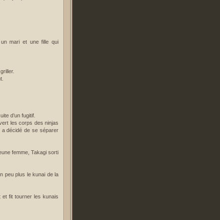
 un mari et une fille qui
riller.
t.
te d’un fugitif.
vert les corps des ninjas
n a décidé de se séparer
jeune femme, Takagi sorti
 peu plus le kunai de la
 et fit tourner les kunais