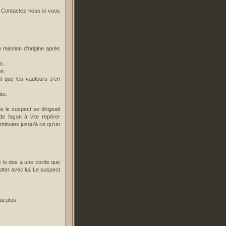
. Contactez-nous si vous
e mission d’origine après
n.
on.
t que les vautours s’en
to.
ue le suspect se dirigeait
 de façon à vite repérer
minutes jusqu’à ce qu’un
re le dos à une corde que
utter avec lui. Le suspect
au plus.