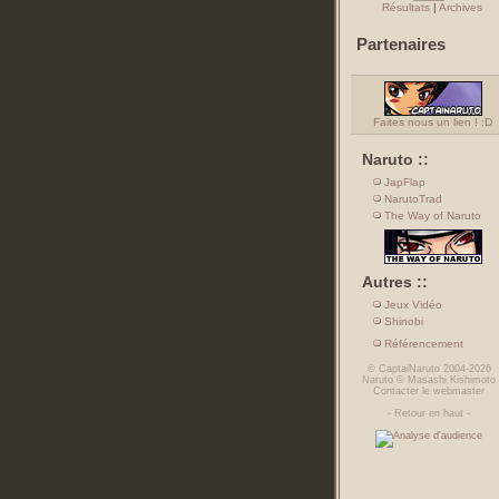
Résultats
|
Archives
Partenaires
Faites nous un lien ! :D
Naruto ::
JapFlap
NarutoTrad
The Way of Naruto
Autres ::
Jeux Vidéo
Shinobi
Référencement
©
CaptaiNaruto
2004-2026
Naruto
©
Masashi Kishimoto
Contacter le webmaster
-
Retour en haut
-