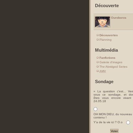
Découverte
Ouroboros
Découvertes
Planning
Multimédia
Fanfictions
Galerie d'images
The Abridged Series
AMV
Sondage
» La question c'est... Ver
vous ce sondage, et do
êtes vous encore vivant
24.05.18
OH MON DIEU, du nouveau
contenu !
Y'a de la vie ici ? O.o