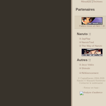
Résultats
|
Archives
Partenaires
Faites nous un lien ! :D
Naruto ::
JapFlap
NarutoTrad
The Way of Naruto
Autres ::
Jeux Vidéo
Shinobi
Référencement
©
CaptaiNaruto
2004-2026
Naruto
©
Masashi Kishimoto
Contacter le webmaster
-
Retour en haut
-