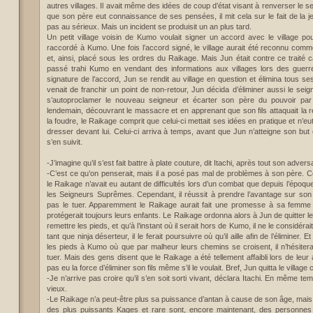
autres villages. Il avait même des idées de coup d’état visant à renverser le se
que son père eut connaissance de ses pensées, il mit cela sur le fait de la j
pas au sérieux. Mais un incident se produisit un an plus tard.
Un petit village voisin de Kumo voulait signer un accord avec le village pou
raccordé à Kumo. Une fois l’accord signé, le village aurait été reconnu comm
et, ainsi, placé sous les ordres du Raikage. Mais Jun était contre ce traité ca
passé trahi Kumo en vendant des informations aux villages lors des guerre
signature de l’accord, Jun se rendit au village en question et élimina tous ses
venait de franchir un point de non-retour, Jun décida d’éliminer aussi le seig
s’autoproclamer le nouveau seigneur et écarter son père du pouvoir pa
lendemain, découvrant le massacre et en apprenant que son fils attaquait la 
la foudre, le Raikage comprit que celui-ci mettait ses idées en pratique et n’eu
dresser devant lui. Celui-ci arriva à temps, avant que Jun n’atteigne son but 
s’en suivit.
-J’imagine qu’il s’est fait battre à plate couture, dit Itachi, après tout son advers
-C’est ce qu’on penserait, mais il a posé pas mal de problèmes à son père. 
le Raikage n’avait eu autant de difficultés lors d’un combat que depuis l’époque
les Seigneurs Suprêmes. Cependant, il réussit à prendre l’avantage sur son f
pas le tuer. Apparemment le Raikage aurait fait une promesse à sa femme s
protégerait toujours leurs enfants. Le Raikage ordonna alors à Jun de quitter le
remettre les pieds, et qu’à l’instant où il serait hors de Kumo, il ne le considéra
tant que ninja déserteur, il le ferait poursuivre où qu’il aille afin de l’éliminer. E
les pieds à Kumo où que par malheur leurs chemins se croisent, il n’hésiter
tuer. Mais des gens disent que le Raikage a été tellement affaibli lors de leur a
pas eu la force d’éliminer son fils même s’il le voulait. Bref, Jun quitta le village c
-Je n’arrive pas croire qu’il s’en soit sorti vivant, déclara Itachi. En même te
vieux.
-Le Raikage n’a peut-être plus sa puissance d’antan à cause de son âge, mais
des plus puissants Kages et rare sont, encore maintenant, des personnes qu