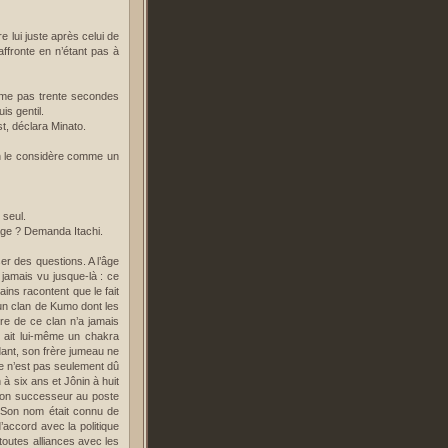
e lui juste après celui de
affronte en n’étant pas à
ême pas trente secondes
is gentil.
st, déclara Minato.
n le considère comme un
 seul.
Kage ? Demanda Itachi.
er des questions. A l’âge
 jamais vu jusque-là : ce
ins racontent que le fait
d’un clan de Kumo dont les
re de ce clan n’a jamais
e ait lui-même un chakra
dant, son frère jumeau ne
ie n’est pas seulement dû
à six ans et Jônin à huit
t son successeur au poste
. Son nom était connu de
d’accord avec la politique
toutes alliances avec les