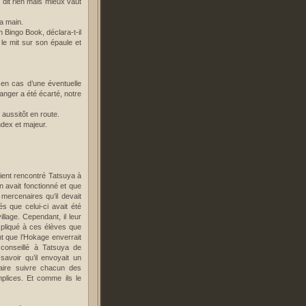
dit rien mais mieux vaut
sa main.
n Bingo Book, déclara-t-il
 le mit sur son épaule et
e en cas d’une éventuelle
anger a été écarté, notre
aussitôt en route.
ndex et majeur.
aient rencontré Tatsuya à
an avait fonctionné et que
 mercenaires qu’il devait
s que celui-ci avait été
llage. Cependant, il leur
xpliqué à ces élèves que
nt que l’Hokage enverrait
 conseillé à Tatsuya de
savoir qu’il envoyait un
aire suivre chacun des
mplices. Et comme ils le