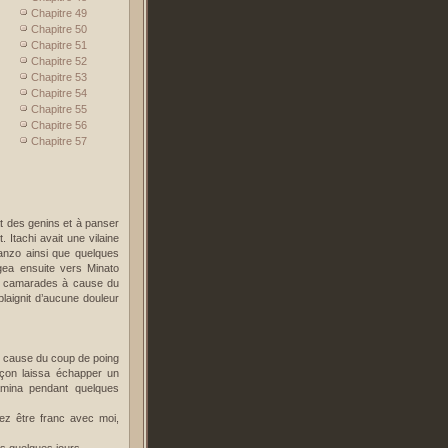
Chapitre 49
Chapitre 50
Chapitre 51
Chapitre 52
Chapitre 53
Chapitre 54
Chapitre 55
Chapitre 56
Chapitre 57
at des genins et à panser
 Itachi avait une vilaine
anzo ainsi que quelques
rigea ensuite vers Minato
es camarades à cause du
laignit d’aucune douleur
 à cause du coup de poing
rçon laissa échapper un
amina pendant quelques
vez être franc avec moi,