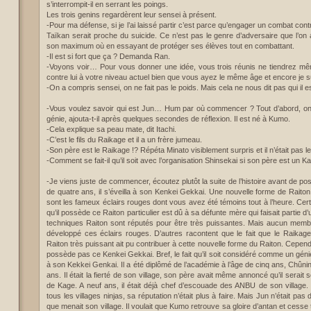
s’interrompit-il en serrant les poings.
Les trois genins regardèrent leur sensei à présent.
-Pour ma défense, si je l’ai laissé partir c’est parce qu’engager un combat contr
Taïkan serait proche du suicide. Ce n’est pas le genre d’adversaire que l’on 
son maximum où en essayant de protéger ses élèves tout en combattant.
-Il est si fort que ça ? Demanda Ran.
-Voyons voir… Pour vous donner une idée, vous trois réunis ne tiendrez m
contre lui à votre niveau actuel bien que vous ayez le même âge et encore je su
-On a compris sensei, on ne fait pas le poids. Mais cela ne nous dit pas qui il e
-Vous voulez savoir qui est Jun… Hum par où commencer ? Tout d’abord, o
génie, ajouta-t-il après quelques secondes de réflexion. Il est né à Kumo.
-Cela explique sa peau mate, dit Itachi.
-C’est le fils du Raikage et il a un frère jumeau.
-Son père est le Raikage !? Répéta Minato visiblement surpris et il n’était pas le
-Comment se fait-il qu’il soit avec l’organisation Shinsekai si son père est un 
-Je viens juste de commencer, écoutez plutôt la suite de l’histoire avant de pos
de quatre ans, il s’éveilla à son Kenkei Gekkai. Une nouvelle forme de Raiton
sont les fameux éclairs rouges dont vous avez été témoins tout à l’heure. Certa
qu’il possède ce Raiton particulier est dû à sa défunte mère qui faisait partie 
techniques Raiton sont réputés pour être très puissantes. Mais aucun memb
développé ces éclairs rouges. D’autres racontent que le fait que le Raikag
Raiton très puissant ait pu contribuer à cette nouvelle forme du Raiton. Cepen
possède pas ce Kenkei Gekkai. Bref, le fait qu’il soit considéré comme un gén
à son Kekkei Genkai. Il a été diplômé de l’académie à l’âge de cinq ans, Chûnin 
ans. Il était la fierté de son village, son père avait même annoncé qu’il serai
de Kage. A neuf ans, il était déjà chef d’escouade des ANBU de son village
tous les villages ninjas, sa réputation n’était plus à faire. Mais Jun n’était pas 
que menait son village. Il voulait que Kumo retrouve sa gloire d’antan et cesse 