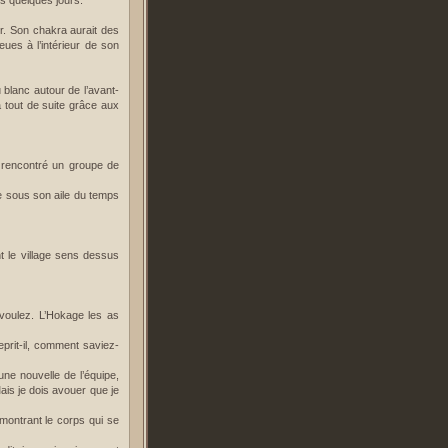
s quelques jours.
er. Son chakra aurait des
eues à l’intérieur de son
 blanc autour de l’avant-
a tout de suite grâce aux
 rencontré un groupe de
se sous son aile du temps
t le village sens dessus
 voulez. L’Hokage les as
eprit-il, comment saviez-
ne nouvelle de l’équipe,
ais je dois avouer que je
montrant le corps qui se