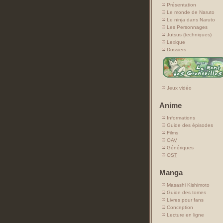
Présentation
Le monde de Naruto
Le ninja dans Naruto
Les Personnages
Jutsus (techniques)
Lexique
Dossiers
Jeux vidéo
Anime
Informations
Guide des épisodes
Films
OAV
Génériques
OST
Manga
Masashi Kishimoto
Guide des tomes
Livres pour fans
Conception
Lecture en ligne