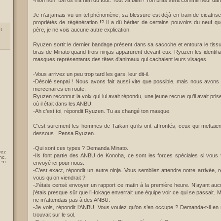
-Non non, ton os n’a rien du tout. Tout va bien ! Ton bras sera comme neuf dan
Je n’ai jamais vu un tel phénomène, sa blessure est déjà en train de cicatris
propriétés de régénération !? Il a dû hériter de certains pouvoirs du neuf qu
père, je ne vois aucune autre explication.
t
Ryuzen sortit le dernier bandage présent dans sa sacoche et entoura le tissu
bras de Minato quand trois ninjas apparurent devant eux. Ryuzen les identifi
masques représentants des têtes d’animaux qui cachaient leurs visages.
-Vous arrivez un peu trop tard les gars, leur dit-il.
-Désolé senpai ! Nous avons fait aussi vite que possible, mais nous avons
mercenaires en route.
Ryuzen reconnut la voix qui lui avait répondu, une jeune recrue qu’il avait pri
où il était dans les ANBU.
-Ah c’est toi, répondit Ryuzen. Tu as changé ton masque.
C’est surement les hommes de Taïkan qu’ils ont affrontés, ceux qui mettaien
dessous ! Pensa Ryuzen.
-Qui sont ces types ? Demanda Minato.
rez
-Ils font partie des ANBU de Konoha, ce sont les forces spéciales si vous
nc,
 ?!
envoyé ici pour nous.
-C’est exact, répondit un autre ninja. Vous sembliez attendre notre arrivée, r
vous qu’on viendrait ?
-J’étais censé envoyer un rapport ce matin à la première heure. N’ayant aucu
j’étais presque sûr que l’Hokage enverrait une équipe voir ce qui se passait. M
ne m’attendais pas à des ANBU.
-Je vois, répondit l’ANBU. Vous voulez qu’on s’en occupe ? Demanda-t-il en 
trouvait sur le sol.