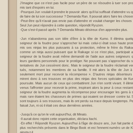
J’imagine que ce n’est pas facile pour un père de se résoudre à tuer son propre
mis tant d’espoirs en lui.
-Pourquoi Jun voulait-il prendre le pouvoir alors qu’il lui suffisait d’attendre vu
de faire de lui son successeur ? Demanda Ran. Il pouvait alors faire les chose
-Peut-être qu’il n’avait pas envie pas d’attendre et voulait changer les chose
Seul Jun peut répondre à cette question, répondit Ryuzen.
-Que s’est-il passé après ? Demanda Minato désireux d’en apprendre plus.
-Jun n’abandonna pas son idée d’être à la tête de Kumo. Il élimina que
seigneur de la foudre pour s’approcher lui mais celui-ci était sous haute pro
mis ses ninjas les plus puissants à sa protection, même le frère du Raika
comme un ninja aussi puissant que le Raikage si ce n’est plus, participait a
seigneur de la foudre avait même demandé de l’aide aux autres seigneurs qu
leurs gardiens personnels pour le protéger. Ne pouvant pas s’approcher du se
tentatives de Jun cessèrent donc. Mais le seigneur de la foudre réclamait v
tués, notamment les membres de sa famille. Il mit alors la tête de Jun à
seulement mort pour recevoir la récompense ». D’autres ninjas déserteur
mirent donc à ses trousses en plus des ninjas des forces spéciales de Kum
poursuite. Mais aucun de ceux qui combattirent Jun n’en sortit vivant. Il éli
venus l’affronter pour recevoir la prime, inspirant alors la peur à ceux resta
seigneur de la foudre augmenta la récompense pour encourager les gens à s
mais rare étaient les chasseurs de primes qui osaient se dresser contre lui.
sont toujours à ses trousses, mais ils ont perdu sa trace depuis longtemps. 
faisait Jun, ni où il était ces deux dernières années.
-Jusqu’à ce qu’on le voit aujourd’hui, dit Minato.
-Il aurait donc rejoint cette organisation, déclara Itachi.
-En effet ! Répondit Ryuzen. Aujourd’hui à l’âge de douze ans, Jun fait partie d
plus recherchés présents dans le Bingo Book et est l’ennemi numéro un de 
ajouta-t-il.