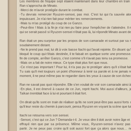
Les membres de l’équipe sept étaient maintenant dans leur chambre en train d
Ran s’approcha de Minato.
-Merci de m’avoir protégée durant le combat.
-Tu devrais remercier Ryuzen-sensei, pas moi. C’est lui qui t’a sauvée alor
impuissant. Je n’ai rien fait pour mériter tes remerciements.
-Mais tu m’as protégé du coup de ce Ganzo.
-Peut-être ! Mais à la fin je n’ai rien pu faire pour l’empêcher de t’atteindre. I
qui se serait passé si Ryuzen-sensei n’était pas là, lui répondit Minato avant de 
Ran était un peu surprise par les propos de son camarade et surtout par sa réa
soudainement distant.
-Ne le prend pas mal, lui dit à voix basse Itachi qui l’avait rejointe. En disant qu’i
bloqué le coup qui t’étais destinée, il te faisait en quelque sorte une promesse. E
fin de compte, arrêter Ganzo, c’est comme s’il n’avait pas tenu sa promesse.
-Mais on a fait de notre mieux. Ce type était plus fort que nous.
-Ce n’est pas important ! Pour lui, il n’a pas pu te protéger alors qu’il s’était fa
Tu sais qu’il met toujours un point d’honneur à tenir sa parole et à ne jamais r
moment, il ne peut même pas te regarder dans les yeux à cause de son échec
Ran ne savait pas quoi répondre. Elle s’en voulait de voir son camarade ainsi à
-En plus, il est énervé à cause de ce Jun, reprit Itachi. Moi aussi d’ailleurs, 
Taïkan tremblait face à lui et pourtant il était fort.
On dirait qu’ils sont en train de réaliser qu’ils ne sont peut-être pas aussi forts
qu’il leur reste du chemin à parcourir, pensa Ryuzen en voyant la scène que lui
Itachi se retourna vers son sensei.
-Sensei, c’est qui ce Jun ? Demanda-t-il. Je veux dire il doit avoir notre âge e
effrayé rien que par sa présence. Même vous, Ryuzen-sensei n’avez pas a
partir. Je ne peux pas croire qu’il soit aussi fort que ça alors que nous