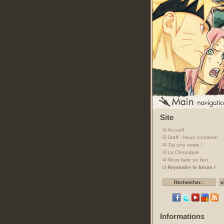
Site
Accueil
Staff - Nous contacter
J'ai une news !
La Chronique
Nous faire un lien
Rejoindre le forum !
Informations