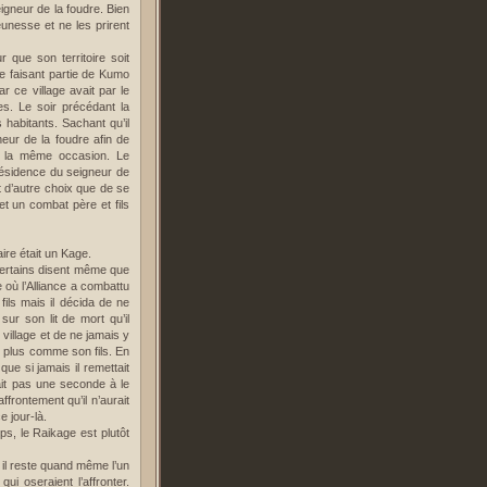
igneur de la foudre. Bien
eunesse et ne les prirent
r que son territoire soit
e faisant partie de Kumo
r ce village avait par le
s. Le soir précédant la
 habitants. Sachant qu’il
neur de la foudre afin de
r la même occasion. Le
résidence du seigneur de
t d’autre choix que de se
et un combat père et fils
aire était un Kage.
Certains disent même que
 où l’Alliance a combattu
ils mais il décida de ne
ur son lit de mort qu’il
 village et de ne jamais y
it plus comme son fils. En
t que si jamais il remettait
ait pas une seconde à le
ffrontement qu’il n’aurait
e jour-là.
mps, le Raikage est plutôt
 il reste quand même l’un
i oseraient l’affronter.