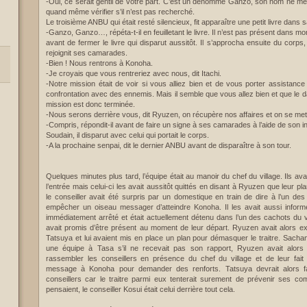
-Oui, ce serait gentil de votre part. C’est un dénommé Ganzo, son nom ne me 
quand même vérifier s’il n’est pas recherché.
Le troisième ANBU qui était resté silencieux, fit apparaître une petit livre dans 
-Ganzo, Ganzo…, répéta-t-il en feuilletant le livre. Il n’est pas présent dans mo
avant de fermer le livre qui disparut aussitôt. Il s’approcha ensuite du corps,
rejoignit ses camarades.
-Bien ! Nous rentrons à Konoha.
-Je croyais que vous rentreriez avec nous, dit Itachi.
-Notre mission était de voir si vous alliez bien et de vous porter assistanc
confrontation avec des ennemis. Mais il semble que vous allez bien et que le d
mission est donc terminée.
-Nous serons derrière vous, dit Ryuzen, on récupère nos affaires et on se met 
-Compris, répondit-il avant de faire un signe à ses camarades à l’aide de son i
Soudain, il disparut avec celui qui portait le corps.
-A la prochaine senpai, dit le dernier ANBU avant de disparaître à son tour.
Quelques minutes plus tard, l’équipe était au manoir du chef du village. Ils av
l’entrée mais celui-ci les avait aussitôt quittés en disant à Ryuzen que leur pl
le conseiller avait été surpris par un domestique en train de dire à l’un des
empêcher un oiseau messager d’atteindre Konoha. Il les avait aussi informé
immédiatement arrêté et était actuellement détenu dans l’un des cachots du vi
avait promis d’être présent au moment de leur départ. Ryuzen avait alors e
Tatsuya et lui avaient mis en place un plan pour démasquer le traitre. Sacha
une équipe à Tasa s’il ne recevait pas son rapport, Ryuzen avait alors
rassembler les conseillers en présence du chef du village et de leur fait 
message à Konoha pour demander des renforts. Tatsuya devrait alors f
conseillers car le traitre parmi eux tenterait surement de prévenir ses co
pensaient, le conseiller Kosui était celui derrière tout cela.