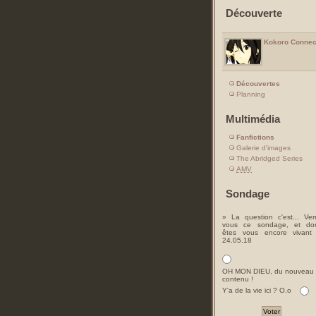
Découverte
Kokoro Connec
Découvertes
Planning
Multimédia
Fanfictions
Galerie d'images
The Abridged Series
AMV
Sondage
» La question c'est... Ver
vous ce sondage, et do
êtes vous encore vivant
24.05.18
OH MON DIEU, du nouveau
contenu !
Y'a de la vie ici ? O.o