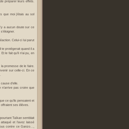
e préparer leurs effets.
s que moi j’étais au sol
l n’y a aucun doute sur ce
s’éloigner.
ction. Celui-ci lui parut
l te protégerait quand il a
t le fait qu’il n'ai pu, en
it la promesse de le faire.
evenir sur celle-ci. En ce
.
 cause d’elle.
je n’arrive pas croire que
 que ce qu’ils pensaient et
 offraient ses élèves.
t pourtant Taïkan semblait
ttaqué et l’avez laissé
… nous contre ce Ganzo…,