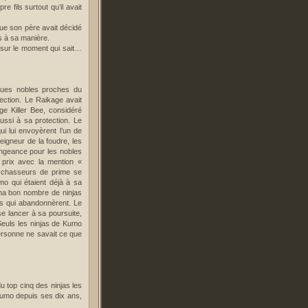
 fils surtout qu’il avait
 que son père avait décidé
s à sa manière.
s sur le moment qui sait…
lques nobles proches du
tection. Le Raikage avait
ge Killer Bee, considéré
ussi à sa protection. Le
i lui envoyèrent l’un de
igneur de la foudre, les
engeance pour les nobles
 prix avec la mention «
s chasseurs de prime se
o qui étaient déjà à sa
mina bon nombre de ninjas
nts qui abandonnèrent. Le
e lancer à sa poursuite,
 Seuls les ninjas de Kumo
Personne ne savait ce que
u top cinq des ninjas les
Kumo depuis ses dix ans,