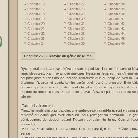
Chapitre 16
Chapitre 27
Chapitre 38
Chapitre 17
Chapitre 28
Chapitre 39
Chapitre 18
Chapitre 29
Chapitre 40
Chapitre 19
Chapitre 30
Chapitre 41
Chapitre 20
Chapitre 31
Chapitre 42
Chapitre 21
Chapitre 32
Chapitre 43
Chapitre 22
Chapitre 33
Chapitre 44
Chapitre 23
Chapitre 34
Chapitre 45
Chapitre 24
Chapitre 35
Chapitre 46
Chapitre 26 : L'histoire du génie de Kumo
Ryuzen était seul avec ses élèves devant le petit lac. Il se mit à examiner l’ét
leurs blessures. Ran n’avait que quelques blessures légères, rien d’inquiétant.
coupure juste au-dessus de l’arcade sourcilière due au coup de pied de G
éraflures. Ryuzen lui banda la tête après avoir traité la blessure. Il se di
pensant que ses blessures devraient être plus sérieuses que celles de s
nombre de coups encaissés par celui-ci. Mais à sa surprise, celui-ci ne se p
interne.
-Fais-moi voir ton bras.
Minato lui tendit son bras gauche, une partie de son avant-bras était en sang
renforcé au doton qu’il avait encaissé pour protéger sa camarade. Le ga
gémissement de douleur quand Ryuzen se saisit du bras. Celui-ci l’ex
secondes.
-Vous avez l’air sérieux tout à coup. L’os est cassé, c’est ça ? Vous pou
sensei.