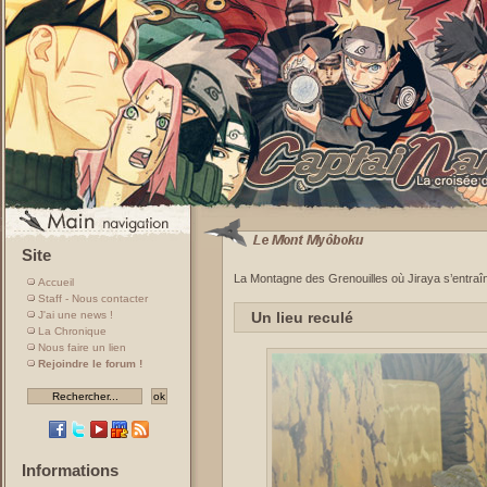
Site
La Montagne des Grenouilles où Jiraya s’entra
Accueil
Staff - Nous contacter
Un lieu reculé
J'ai une news !
La Chronique
Nous faire un lien
Rejoindre le forum !
Informations