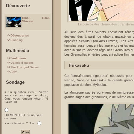
Découverte
Black Rock
Shooter
Le pouvoir des Grenouilles : transform
Au sein des êtres vivants coexistent l’énergi
Découvertes
déclenchées à partir de chakra malaxé en y a
Planning
appelées Senjutsu (ou Arts Ermites). Les Arts E
humains aussi peuvent les apprendre et les maît
Multimédia
avec la Nature, devenir l’égal des Grenouilles
Les Grenouilles émérites peuvent utiliser l’imm
Fanfictions
Galerie d'images
Fukasaku
The Abridged Series
AMV
Cet "entraînement rigoureux" nécessite pour
Naruto, l'aide de Fukasaku, la grande grenou
Sondage
population du Mont Myôboku.
» La question c'est... Verrez
La Montagne sacrée où vivent de nombreuses 
vous ce sondage, et donc,
grands sages des grenouilles, le deuxième en
êtes vous encore vivant ?!
24.05.18
OH MON DIEU, du nouveau
contenu !
Y'a de la vie ici ? O.o