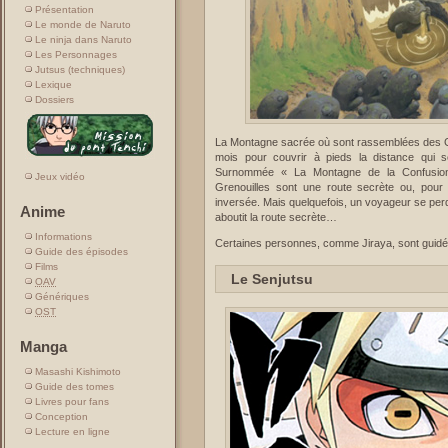
Présentation
Le monde de Naruto
Le ninja dans Naruto
Les Personnages
Jutsus (techniques)
Lexique
Dossiers
La Montagne sacrée où sont rassemblées des Gr
mois pour couvrir à pieds la distance qui 
Surnommée « La Montagne de la Confusion
Jeux vidéo
Grenouilles sont une route secrète ou, pour 
inversée. Mais quelquefois, un voyageur se perd 
Anime
aboutit la route secrète…
Informations
Certaines personnes, comme Jiraya, sont guidée
Guide des épisodes
Films
Le Senjutsu
OAV
Génériques
OST
Manga
Masashi Kishimoto
Guide des tomes
Livres pour fans
Conception
Lecture en ligne