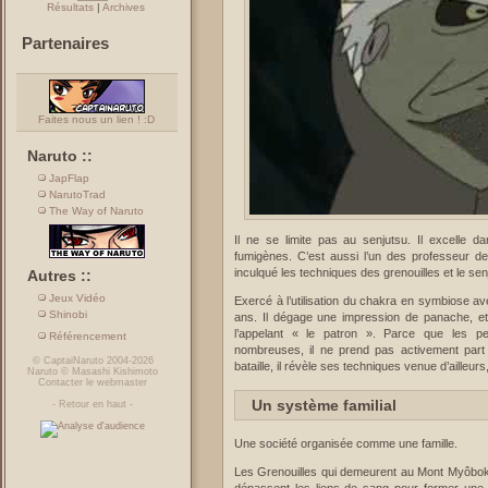
Résultats
|
Archives
Partenaires
Faites nous un lien ! :D
Naruto ::
JapFlap
NarutoTrad
The Way of Naruto
Il ne se limite pas au senjutsu. Il excelle dan
fumigènes. C’est aussi l’un des professeur de 
inculqué les techniques des grenouilles et le sen
Autres ::
Jeux Vidéo
Exercé à l’utilisation du chakra en symbiose av
Shinobi
ans. Il dégage une impression de panache, et l
l’appelant « le patron ». Parce que les p
Référencement
nombreuses, il ne prend pas activement part 
©
CaptaiNaruto
2004-2026
bataille, il révèle ses techniques venue d’ailleu
Naruto
©
Masashi Kishimoto
Contacter le webmaster
Un système familial
-
Retour en haut
-
Une société organisée comme une famille.
Les Grenouilles qui demeurent au Mont Myôbo