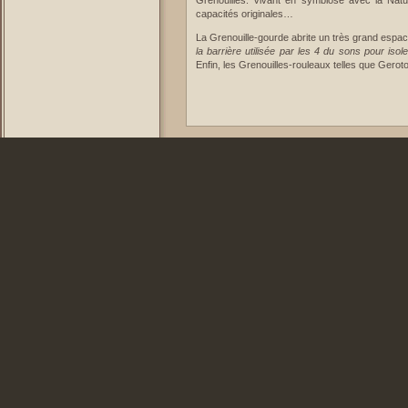
Grenouilles. Vivant en symbiose avec la Natu
capacités originales…
La Grenouille-gourde abrite un très grand espa
la barrière utilisée par les 4 du sons pour is
Enfin, les Grenouilles-rouleaux telles que Ge