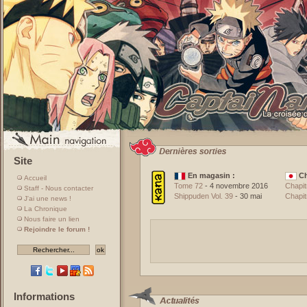
Site
En magasin :
Ch
Accueil
Tome 72
- 4 novembre 2016
Chapit
Staff - Nous contacter
Shippuden Vol. 39
- 30 mai
Chapit
J'ai une news !
La Chronique
Nous faire un lien
Rejoindre le forum !
Informations