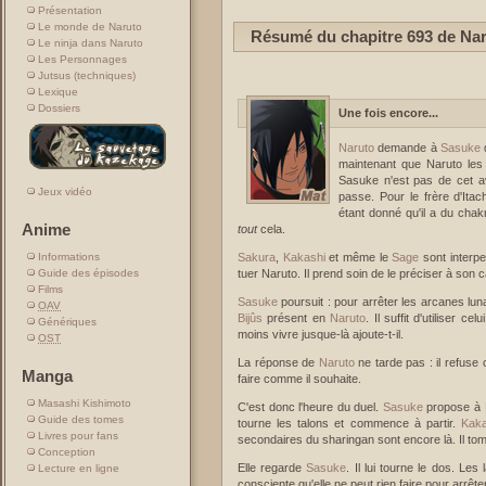
Présentation
Le monde de Naruto
Résumé du chapitre 693 de Na
Le ninja dans Naruto
Les Personnages
Jutsus (techniques)
Lexique
Dossiers
Une fois encore...
Naruto
demande à
Sasuke
maintenant que Naruto les 
Sasuke n'est pas de cet a
Jeux vidéo
passe. Pour le frère d'Itac
étant donné qu'il a du chak
Anime
tout
cela.
Sakura
,
Kakashi
et même le
Sage
sont interpe
Informations
tuer Naruto. Il prend soin de le préciser à son
Guide des épisodes
Films
Sasuke
poursuit : pour arrêter les arcanes lunair
OAV
Bijûs
présent en
Naruto
. Il suffit d'utiliser ce
Génériques
moins vivre jusque-là ajoute-t-il.
OST
La réponse de
Naruto
ne tarde pas : il refuse 
Manga
faire comme il souhaite.
Masashi Kishimoto
C'est donc l'heure du duel.
Sasuke
propose à
Guide des tomes
tourne les talons et commence à partir.
Kaka
Livres pour fans
secondaires du sharingan sont encore là. Il to
Conception
Elle regarde
Sasuke
. Il lui tourne le dos. Les
Lecture en ligne
consciente qu'elle ne peut rien faire pour arrê