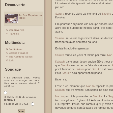
lui, même si elle ignorait qu'il deviendrait ainsi. 
Découverte
pleurer.
Sakura
repense alors au moment où
Sasuke
a
To Aru Majutsu no
Konoha.
Index
Elle poursuit : si jamais elle occupe encore une
alors elle le supplie de ne pas partir. S'ils s
Découvertes
avant.
Planning
Sasuke
se tourne légèrement dans sa direction.
transperce avec son bras gauche.
Multimédia
En fait il s'agit d'un genjutsu.
Fanfictions
Galerie d'images
Sakura
ferme les yeux et tombe par terre.
Naru
The Abridged Series
AMV
Kakashi
parle aussi à son ancien élève : tout 
que
Sasuke
n'en a rien à faire de cet amour.
Sondage
point l'amour de
Sakura
pour
Sasuke
est profo
Pour
Sasuke
cela appartient au passé.
» La question c'est... Verrez
Il s'en va.
vous ce sondage, et donc,
êtes vous encore vivant ?!
24.05.18
C'est à ce moment que
Naruto
rappelle la pr
Kakashi
qu'il va revenir. Son sensei ne peut que 
Naruto
part à la poursuite de
Sasuke
. Le
Sag
OH MON DIEU, du nouveau
contenu !
bien compliquée...
" glisse-t-il. Ashura et Indra
Y'a de la vie ici ? O.o
il le regrette. Parce que l'amour qu'il y avai
devenus ce qu'ils sont à cause de l'amour qu'il