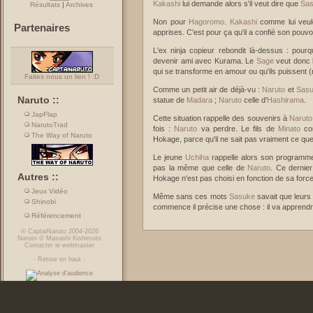
Kakashi
lui demande alors s'il veut dire que
Sa
Résultats
|
Archives
Non pour
Hagoromo
.
Kakashi
comme lui veule
Partenaires
apprises. C'est pour ça qu'il a confié son pouvo
L'ex ninja copieur rebondit là-dessus : pourq
devenir ami avec Kurama. Le
Sage
veut donc 
qui se transforme en amour ou qu'ils puissent (
Faites nous un lien ! :D
Comme un petit air de déjà-vu :
Naruto
et
Sas
Naruto ::
statue de
Madara
;
Naruto
celle d'
Hashirama
.
JapFlap
Cette situation rappelle des souvenirs à
Naruto
NarutoTrad
fois :
Naruto
va perdre. Le fils de
Minato
com
The Way of Naruto
Hokage, parce qu'il ne sait pas vraiment ce que
Le jeune
Uchiha
rappelle alors son programme :
pas la même que celle de
Naruto
. Ce dernie
Autres ::
Hokage n'est pas choisi en fonction de sa force, 
Jeux Vidéo
Même sans ces mots
Sasuke
savait que leurs
Shinobi
commence il précise une chose : il va apprend
Référencement
©
CaptaiNaruto
2004-2026
Naruto
©
Masashi Kishimoto
Contacter le webmaster
-
Retour en haut
-