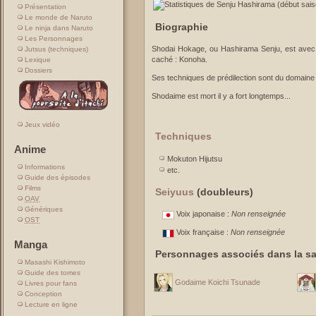
Présentation
Le monde de Naruto
Biographie
Le ninja dans Naruto
Les Personnages
Shodai Hokage, ou Hashirama Senju, est avec 
Jutsus (techniques)
caché : Konoha.
Lexique
Dossiers
Ses techniques de prédilection sont du domaine 
Shodaime est mort il y a fort longtemps...
Jeux vidéo
Techniques
Anime
Mokuton Hijutsu
Informations
etc.
Guide des épisodes
Films
Seiyuus
(doubleurs)
OAV
Génériques
Voix japonaise :
Non renseignée
OST
Voix française :
Non renseignée
Manga
Personnages associés dans la sa
Masashi Kishimoto
Guide des tomes
Godaime Koichi Tsunade
Livres pour fans
Conception
Lecture en ligne