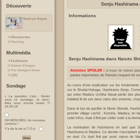
Senju Hashirama 
Découverte
Informations
Sarai-ya Goyou
Découvertes
Planning
Multimédia
Senju Hashirama dans Naruto S
Fanfictions
Galerie d'images
The Abridged Series
Attention SPOILER :
si vous ne suivez pas
AMV
parties importantes de l'histoire risquent de v
Sondage
Au cours d'une explication sur les fondement
sur le Shodai Hokage, Hashirama Senju. Comme s
qui selon Madara Uchiha faisait partie des pl
» La question c'est... Verrez
habileté fit de ses deux clans des ennemis, chac
vous ce sondage, et donc,
êtes vous encore vivant ?!
24.05.18
Dans le but de pacifier le Mone Shinobi, Hashi
premier village caché : Konoha. Madara, en ta
cette trêve, mais il finit par céder suite à la de
OH MON DIEU, du nouveau
contenu !
La nomination de Hashirama en tant que Sh
Y'a de la vie ici ? O.o
Hashirama et Madara. Ce dernier n'acceptant pa
en duel. Ce duel finit par avoir raison de Ma