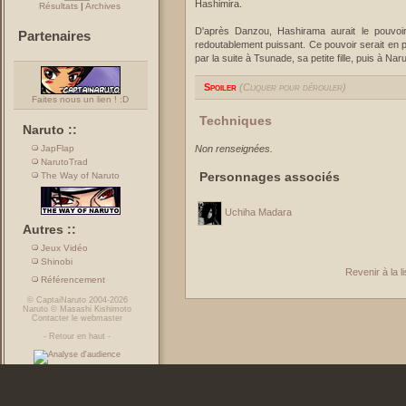
Hashimira.
Résultats
|
Archives
D'après Danzou, Hashirama aurait le pouvoir
Partenaires
redoutablement puissant. Ce pouvoir serait en par
par la suite à Tsunade, sa petite fille, puis à Naru
Spoiler
(Cliquer pour dérouler)
Faites nous un lien ! :D
Techniques
Naruto ::
JapFlap
Non renseignées.
NarutoTrad
Personnages associés
The Way of Naruto
Uchiha Madara
Autres ::
Jeux Vidéo
Shinobi
Revenir à la 
Référencement
©
CaptaiNaruto
2004-2026
Naruto
©
Masashi Kishimoto
Contacter le webmaster
-
Retour en haut
-