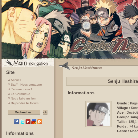
Site
Accueil
Senju Hashira
Staff - Nous contacter
J'ai une news !
Informations
La Chronique
Nous faire un lien
Rejoindre le forum !
Grade :
Kage
Village :
Kon
Age :
Décéd
Groupe sang
Taille :
185,1
Poids :
74 kg
Genre :
Mascu
Informations