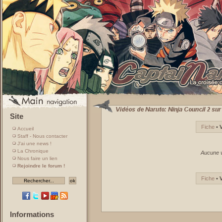
Site
Fiche
•
Accueil
Staff - Nous contacter
J'ai une news !
La Chronique
Aucune v
Nous faire un lien
Rejoindre le forum !
Fiche
•
Informations