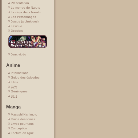
Présentation
Le monde de Naruto
Le ninja dans Naruto
Les Personnages
Jutsus (techniques)
Lexique
Dossiers
Jeux vidéo
Anime
Informations
Guide des épisodes
Films
OAV
Génériques
OST
Manga
Masashi Kishimoto
Guide des tomes
Livres pour fans
Conception
Lecture en ligne