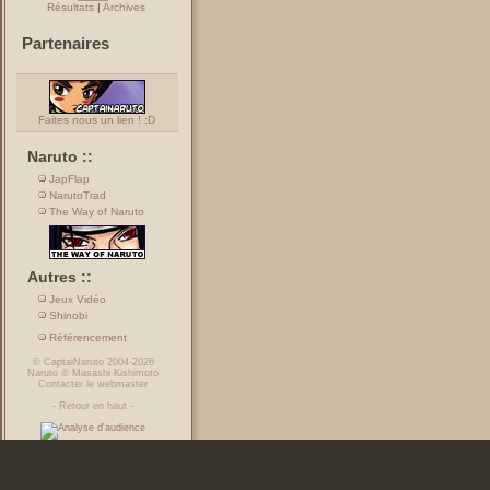
Résultats
|
Archives
Partenaires
Faites nous un lien ! :D
Naruto ::
JapFlap
NarutoTrad
The Way of Naruto
Autres ::
Jeux Vidéo
Shinobi
Référencement
©
CaptaiNaruto
2004-2026
Naruto
©
Masashi Kishimoto
Contacter le webmaster
-
Retour en haut
-