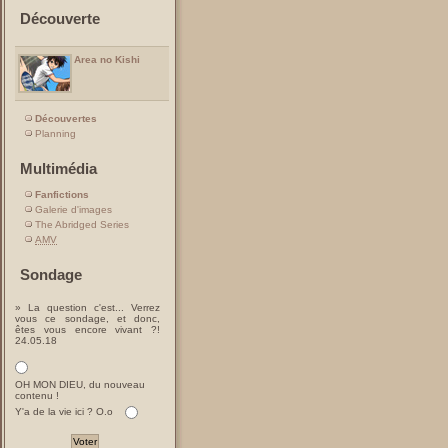
Découverte
Area no Kishi
Découvertes
Planning
Multimédia
Fanfictions
Galerie d'images
The Abridged Series
AMV
Sondage
» La question c'est... Verrez
vous ce sondage, et donc,
êtes vous encore vivant ?!
24.05.18
OH MON DIEU, du nouveau
contenu !
Y'a de la vie ici ? O.o