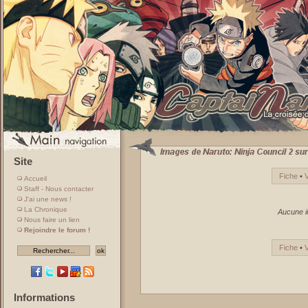
Site
Fiche
•
Accueil
Staff - Nous contacter
J'ai une news !
La Chronique
Aucune i
Nous faire un lien
Rejoindre le forum !
Fiche
•
Informations