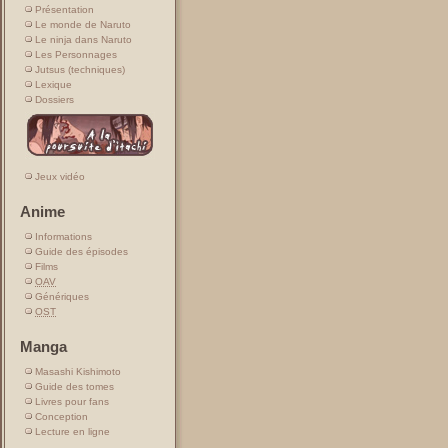
Présentation
Le monde de Naruto
Le ninja dans Naruto
Les Personnages
Jutsus (techniques)
Lexique
Dossiers
Jeux vidéo
Anime
Informations
Guide des épisodes
Films
OAV
Génériques
OST
Manga
Masashi Kishimoto
Guide des tomes
Livres pour fans
Conception
Lecture en ligne