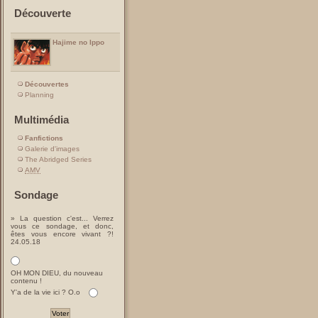
Découverte
Hajime no Ippo
Découvertes
Planning
Multimédia
Fanfictions
Galerie d'images
The Abridged Series
AMV
Sondage
» La question c'est... Verrez
vous ce sondage, et donc,
êtes vous encore vivant ?!
24.05.18
OH MON DIEU, du nouveau
contenu !
Y'a de la vie ici ? O.o