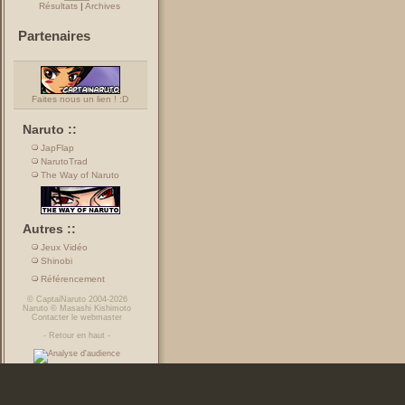
Résultats
|
Archives
Partenaires
Faites nous un lien ! :D
Naruto ::
JapFlap
NarutoTrad
The Way of Naruto
Autres ::
Jeux Vidéo
Shinobi
Référencement
©
CaptaiNaruto
2004-2026
Naruto
©
Masashi Kishimoto
Contacter le webmaster
-
Retour en haut
-