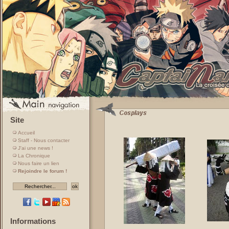
Site
Accueil
Staff - Nous contacter
J'ai une news !
La Chronique
Nous faire un lien
Rejoindre le forum !
Informations