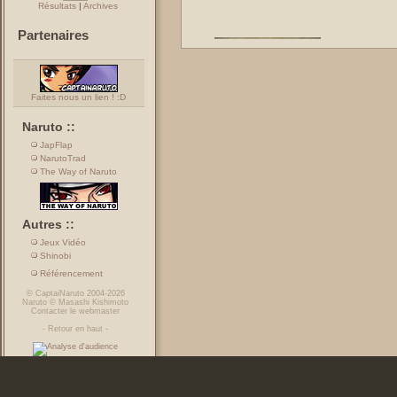
Résultats
|
Archives
Partenaires
Faites nous un lien ! :D
Naruto ::
JapFlap
NarutoTrad
The Way of Naruto
Autres ::
Jeux Vidéo
Shinobi
Référencement
©
CaptaiNaruto
2004-2026
Naruto
©
Masashi Kishimoto
Contacter le webmaster
-
Retour en haut
-