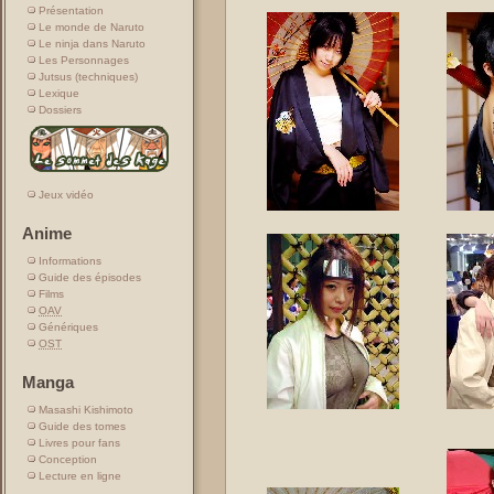
Présentation
Le monde de Naruto
Le ninja dans Naruto
Les Personnages
Jutsus (techniques)
Lexique
Dossiers
Jeux vidéo
Anime
Informations
Guide des épisodes
Films
OAV
Génériques
OST
Manga
Masashi Kishimoto
Guide des tomes
Livres pour fans
Conception
Lecture en ligne