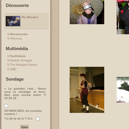
Découverte
The Breaker
Découvertes
Planning
Multimédia
Fanfictions
Galerie d'images
The Abridged Series
AMV
Sondage
» La question c'est... Verrez
vous ce sondage, et donc,
êtes vous encore vivant ?!
24.05.18
OH MON DIEU, du nouveau
contenu !
Y'a de la vie ici ? O.o