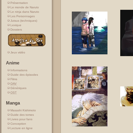
Présentation
Le monde de Naruto
Le ninja dans Naruto
Les Personnages
Jutsus (techniques)
Lexique
Dossiers
Jeux vidéo
Anime
Informations
Guide des épisodes
Films
OAV
Génériques
OST
Manga
Masashi Kishimoto
Guide des tomes
Livres pour fans
Conception
Lecture en ligne