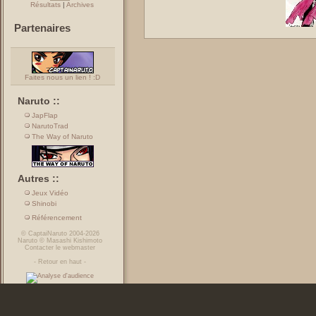
Résultats
|
Archives
Partenaires
Faites nous un lien ! :D
Naruto ::
JapFlap
NarutoTrad
The Way of Naruto
Autres ::
Jeux Vidéo
Shinobi
Référencement
©
CaptaiNaruto
2004-2026
Naruto
©
Masashi Kishimoto
Contacter le webmaster
-
Retour en haut
-