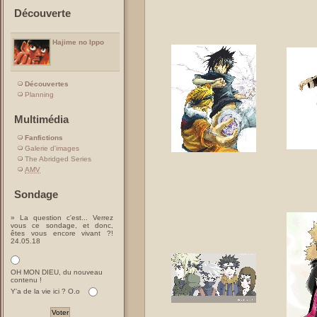
Découverte
Hajime no Ippo
Découvertes
Planning
Multimédia
Fanfictions
Galerie d'images
The Abridged Series
AMV
Sondage
» La question c'est... Verrez
vous ce sondage, et donc,
êtes vous encore vivant ?!
24.05.18
OH MON DIEU, du nouveau
contenu !
Y'a de la vie ici ? O.o