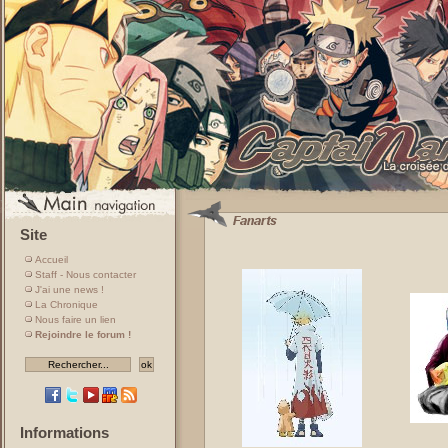
Site
Accueil
Staff - Nous contacter
J'ai une news !
La Chronique
Nous faire un lien
Rejoindre le forum !
Informations