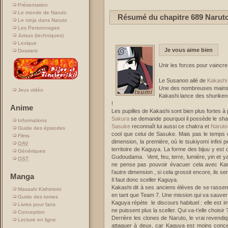
Présentation
Le monde de Naruto
Résumé du chapitre 689 Narut
Le ninja dans Naruto
Les Personnages
Jutsus (techniques)
Lexique
Je vous aime bien
Dossiers
Unir les forces pour vaincre
Le Susanoo ailé de
Kakashi
Une des nombreuses mains de
Jeux vidéo
Kakashi lance des shurikens
!
Anime
Les pupilles de Kakashi sont bien plus fortes à
Sakura
se demande pourquoi il possède le sha
Informations
Sasuke
reconnaît lui aussi ce chakra et
Naruto
Guide des épisodes
cool que celui de Sasuke. Mais pas le temps de 
Films
dimension, la première, où le tsukiyomi infini 
OAV
territoire de Kaguya. La forme des bijuu y est 
Génériques
Gudoudama. Vent, feu, terre, lumière, yin et y
OST
ne pense pas pouvoir évacuer cela avec Kamu
l’autre dimension , si cela grossit encore, ils s
Manga
Il faut donc sceller Kaguya.
Kakashi dit à ses anciens élèves de se rassembl
Masashi Kishimoto
en tant que Team 7. Une mission qui va sauver
Guide des tomes
Kaguya répète le discours habituel : elle est immo
Livres pour fans
ne puissent plus la sceller. Qui va-t’elle choisir 
Conception
Derrière les clones de Naruto, le vrai revendiq
Lecture en ligne
attaquer à deux, car Kaguya est moins concent