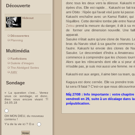
donc tous les deux vers la déesse. Kakashi 
Découverte
épées d’os. Elle est rapide… Kakashi se fait tr
ami Obito : l’épée qui l’avait visé juste lui passe
Kakashi enchaîne avec un Kamui Raikiri, qui d
Hideout
l’équilibre. Cette dernière tombe pile entre Nar
Zetsu
prend la mesure du danger, il dit à sa mèr
de former une dimension nouvelle. Une fail
apparait.
Découvertes
Sasuke n’était autre qu’une clone de Naruto. L
Planning
bras du Naruto situé à sa gauche commence à 
l’autre. Kakashi lui envoie des clones de N
Multimédia
Sasuke. Le descendant d’Indra a Amaterasu [l
commence à comprendre que les choses tournen
Fanfictions
Alors que les réincarnés dont elle a si peur d
Galerie d'images
m'oublie pas, je suis moi aussi une femme. ne
The Abridged Series
AMV
Kakashi est aux anges, il aime bien sa team, qui 
Sondage
Kaguya est donc cernée. Elle va prendre trois 
lui sera t’il fatal ? C’est-ce que nous découvrir
» La question c'est... Verrez
Màj 27/08 : Info importante : votre chapitre
vous ce sondage, et donc,
vendredi en 29, suite à un décalage dans 
êtes vous encore vivant ?!
24.05.18
prépublication.
OH MON DIEU, du nouveau
contenu !
Y'a de la vie ici ? O.o