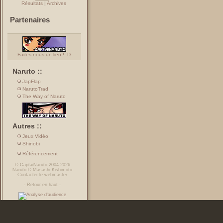
Résultats
|
Archives
Partenaires
Faites nous un lien ! :D
Naruto ::
JapFlap
NarutoTrad
The Way of Naruto
Autres ::
Jeux Vidéo
Shinobi
Référencement
©
CaptaiNaruto
2004-2026
Naruto
©
Masashi Kishimoto
Contacter le webmaster
-
Retour en haut
-