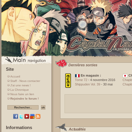
Site
En magasin :
Ch
Accueil
Tome 72
- 4 novembre 2016
Chapit
Staff - Nous contacter
Shippuden Vol. 39
- 30 mai
Chapit
J'ai une news !
La Chronique
Nous faire un lien
Rejoindre le forum !
Informations