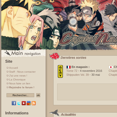
Site
En magasin :
Ch
Accueil
Tome 72
- 4 novembre 2016
Chapit
Staff - Nous contacter
Shippuden Vol. 39
- 30 mai
Chapit
J'ai une news !
La Chronique
Nous faire un lien
Rejoindre le forum !
Informations