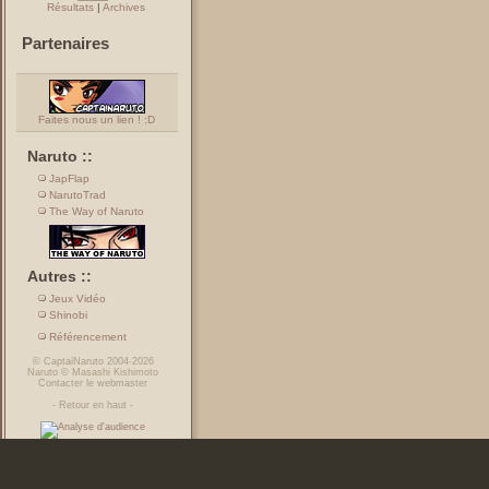
Résultats
|
Archives
Partenaires
Faites nous un lien ! :D
Naruto ::
JapFlap
NarutoTrad
The Way of Naruto
Autres ::
Jeux Vidéo
Shinobi
Référencement
©
CaptaiNaruto
2004-2026
Naruto
©
Masashi Kishimoto
Contacter le webmaster
-
Retour en haut
-