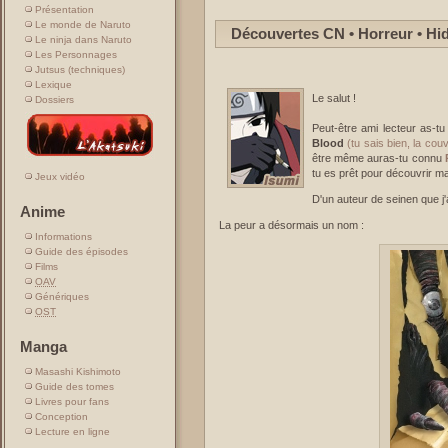
Présentation
Le monde de Naruto
Découvertes CN • Horreur • Hi
Le ninja dans Naruto
Les Personnages
Jutsus (techniques)
Lexique
Le salut !
Dossiers
Peut-être ami lecteur as-t
Blood
(tu sais bien, la c
être même auras-tu connu
tu es prêt pour découvrir ma
Jeux vidéo
D'un auteur de seinen que j'
Anime
La peur a désormais un nom :
Informations
Guide des épisodes
Films
OAV
Génériques
OST
Manga
Masashi Kishimoto
Guide des tomes
Livres pour fans
Conception
Lecture en ligne