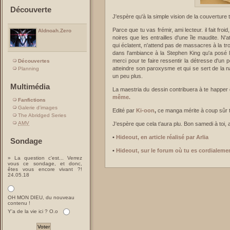
Découverte
J'espère qu'à la simple vision de la couverture
Parce que tu vas frémir, ami lecteur. il fait fro
Aldnoah.Zero
noires que les entrailles d'une île maudite. N'
qui éclatent, n'attend pas de massacres à la tr
dans l'ambiance à la Stephen King qu'a posé l
merci pour te faire ressentir la détresse d'un 
Découvertes
atteindre son paroxysme et qui se sert de la n
Planning
un peu plus.
Multimédia
La maestria du dessin contribuera à te happer
même.
Fanfictions
Galerie d'images
Edité par
Ki-oon
,
ce manga mérite à coup sûr t
The Abridged Series
AMV
J'espère que cela t'aura plu. Bon samedi à toi, a
•
Hideout, en article réalisé par Arlia
Sondage
•
Hideout, sur le forum où tu es cordialeme
» La question c'est... Verrez
vous ce sondage, et donc,
êtes vous encore vivant ?!
24.05.18
OH MON DIEU, du nouveau
contenu !
Y'a de la vie ici ? O.o