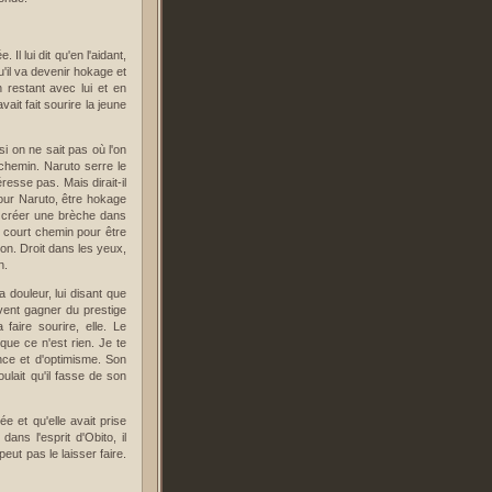
Il lui dit qu'en l'aidant,
qu'il va devenir hokage et
 restant avec lui et en
vait fait sourire la jeune
i on ne sait pas où l'on
t chemin. Naruto serre le
éresse pas. Mais dirait-il
pour Naruto, être hokage
i, créer une brèche dans
 court chemin pour être
ion. Droit dans les yeux,
n.
sa douleur, lui disant que
uvent gagner du prestige
faire sourire, elle. Le
que ce n'est rien. Je te
ance et d'optimisme. Son
voulait qu'il fasse de son
e et qu'elle avait prise
ns l'esprit d'Obito, il
 peut pas le laisser faire.