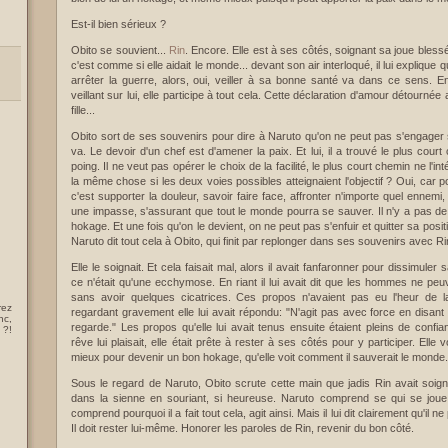
Est-il bien sérieux ?
Obito se souvient...
Rin
. Encore. Elle est à ses côtés, soignant sa joue blessée. 
c'est comme si elle aidait le monde... devant son air interloqué, il lui explique 
arrêter la guerre, alors, oui, veiller à sa bonne santé va dans ce sens. En
veillant sur lui, elle participe à tout cela. Cette déclaration d'amour détournée a
fille...
Obito sort de ses souvenirs pour dire à Naruto qu'on ne peut pas s'engager s
va. Le devoir d'un chef est d'amener la paix. Et lui, il a trouvé le plus cour
poing. Il ne veut pas opérer le choix de la facilité, le plus court chemin ne l'int
la même chose si les deux voies possibles atteignaient l'objectif ? Oui, car 
c'est supporter la douleur, savoir faire face, affronter n'importe quel ennem
une impasse, s'assurant que tout le monde pourra se sauver. Il n'y a pas de
hokage. Et une fois qu'on le devient, on ne peut pas s'enfuir et quitter sa posit
Naruto dit tout cela à Obito, qui finit par replonger dans ses souvenirs avec Ri
Elle le soignait. Et cela faisait mal, alors il avait fanfaronner pour dissimuler 
ce n'était qu'une ecchymose. En riant il lui avait dit que les hommes ne pe
sans avoir quelques cicatrices. Ces propos n'avaient pas eu l'heur de la 
rez
regardant gravement elle lui avait répondu: "N'agit pas avec force en disant 
nc,
regarde." Les propos qu'elle lui avait tenus ensuite étaient pleins de confi
 ?!
rêve lui plaisait, elle était prête à rester à ses côtés pour y participer. Elle 
mieux pour devenir un bon hokage, qu'elle voit comment il sauverait le monde.
Sous le regard de Naruto, Obito scrute cette main que jadis Rin avait soigné
dans la sienne en souriant, si heureuse. Naruto comprend se qui se joue da
comprend pourquoi il a fait tout cela, agit ainsi. Mais il lui dit clairement qu'il ne
Il doit rester lui-même. Honorer les paroles de Rin, revenir du bon côté.