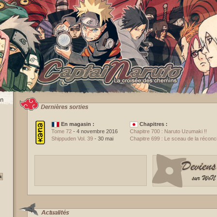
En magasin :
Chapitres :
Tome 72
- 4 novembre 2016
Chapitre 700 : Naruto Uzumaki !!
Shippuden Vol. 39
- 30 mai
Chapitre 699 : Le sceau de la réconcil