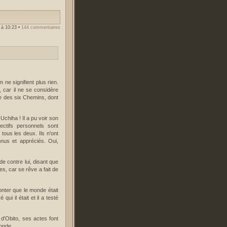
3 à 10:23
•
144 commentaires
ne signifient plus rien.
, car il ne se considère
ge des six Chemins, dont
Uchiha ! Il a pu voir son
ectifs personnels sont
 tous les deux. Ils n'ont
nus et appréciés. Oui,
e contre lui, disant que
s, car se rêve a fait de
monter que le monde était
qui il était et il a testé
e d'Obito, ses actes font
 monde.