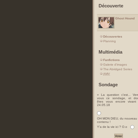
Découverte
Ghost Hound
Découvertes
Planning
Multimédia
Fanfictions
Galerie d'images
The Abridged Series
AMV
Sondage
» La question c'est... Ver
vous ce sondage, et do
êtes vous encore vivant
24.05.18
OH MON DIEU, du nouveau
contenu !
Y'a de la vie ici ? O.o