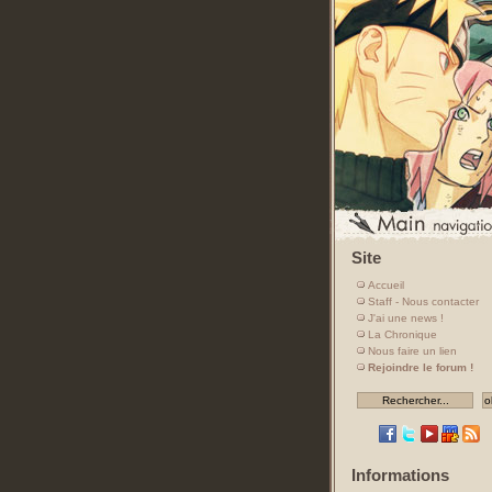
Site
Accueil
Staff - Nous contacter
J'ai une news !
La Chronique
Nous faire un lien
Rejoindre le forum !
Informations