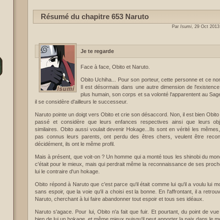
Résumé du chapitre 653 Naruto
Par
Isumi
, 29 Oct 201
Je te regarde
Face à face, Obito et Naruto.
Obito Uchiha... Pour son porteur, cette personne et ce nom 
Il est désormais dans une autre dimension de l'existence
plus humain, son corps et sa volonté l'apparentent au Sa
il se considère d'ailleurs le successeur.
Naruto pointe un doigt vers Obito et crie son désaccord. Non, il est bien Obito 
passé et considère que leurs enfances respectives ainsi que leurs obj
similaires. Obito aussi voulait devenir Hokage...Ils sont en vérité les mêmes,
pas connus leurs parents, ont perdu des êtres chers, veulent être recon
décidément, ils ont le même profil.
Mais à présent, que voit-on ? Un homme qui a monté tous les shinobi du mond
c'était pour le mieux, mais qui perdrait même la reconnaissance de ses proche
lui le contraire d'un hokage.
Obito répond à Naruto que c'est parce qu'il était comme lui qu'il a voulu lui 
sans espoir, que la voie qu'il a choisi est la bonne. En l'affrontant, il a retrouvé 
Naruto, cherchant à lui faire abandonner tout espoir et tous ses idéaux.
Naruto s'agace. Pour lui, Obito n'a fait que fuir. Et pourtant, du point de vu
bien de lui un hokage, et même mieux puisqu'il peut apporter la paix dans le