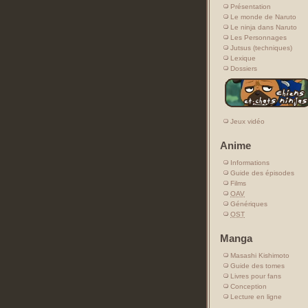
Présentation
Le monde de Naruto
Le ninja dans Naruto
Les Personnages
Jutsus (techniques)
Lexique
Dossiers
Jeux vidéo
Anime
Informations
Guide des épisodes
Films
OAV
Génériques
OST
Manga
Masashi Kishimoto
Guide des tomes
Livres pour fans
Conception
Lecture en ligne