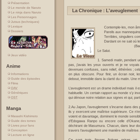
Présentation
Le monde de Naruto
La Chronique : L'aveuglement
Le ninja dans Naruto
Les Personnages
Jutsus (techniques)
Lexique
Contemple-les, mon âme; i
Dossiers
Pareils aux mannequins; 
Terribles, singuliers co
Dardant on ne sait où leu
(Baudelaire, "
Le Salut.
Jeux vidéo
1. Samedi matin, pendant une
pas, j’avais les yeux ouverts et je ne voyais
Anime
devenues confuses, sans relief, éthérées ; cela
en plus obscure. Pour finir, un écran noir, l
Informations
debout, immobile dans la clarté du matin. Une m
Guide des épisodes
Films
L’aveuglement est un drame individuel mais il 
OAV
habituelle. Un certain rapport au monde s’y inve
Génériques
qui dénoue notre relation aux signes et qui, part
OST
2.Au Japon, l’aveuglement s’incarne dans des p
Manga
ils y exercent une maîtrise supérieure. Ce n’e
voient et davantage, dominent le monde sensible
Masashi Kishimoto
d’Edogawa Ranpo ou encore celle d’Okane
Guide des tomes
déchirant de Masumura. Chacun, dans leur domain
Livres pour fans
travers l’aveuglement une manière de maîtrise
Conception
Lecture en ligne
Ce sont trois figures fictives prises un