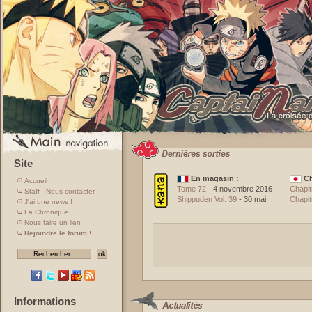
Site
En magasin :
Ch
Accueil
Tome 72
- 4 novembre 2016
Chapit
Staff - Nous contacter
Shippuden Vol. 39
- 30 mai
Chapit
J'ai une news !
La Chronique
Nous faire un lien
Rejoindre le forum !
Informations