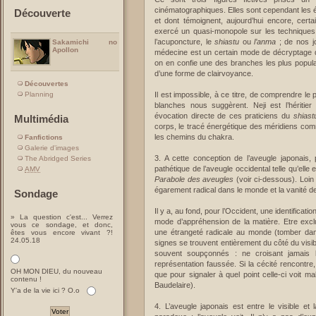
cinématographiques. Elles sont cependant les é
Découverte
et dont témoignent, aujourd’hui encore, cert
exercé un quasi-monopole sur les techniques 
l’acuponcture, le
shiastu
ou
l’anma
; de nos jo
Sakamichi no
Apollon
médecine est un certain mode de décryptage du
on en confie une des branches les plus populai
d’une forme de clairvoyance.
Découvertes
Il est impossible, à ce titre, de comprendre l
Planning
blanches nous suggèrent. Neji est l’héritier
évocation directe de ces praticiens du
shiast
Multimédia
corps, le tracé énergétique des méridiens com
les chemins du chakra.
Fanfictions
Galerie d'images
3. A cette conception de l’aveugle japonais,
The Abridged Series
pathétique de l’aveugle occidental telle qu’ell
AMV
Parabole des aveugles
(voir ci-dessous). Loi
égarement radical dans le monde et la vanité de
Sondage
Il y a, au fond, pour l’Occident, une identificat
» La question c'est... Verrez
mode d’appréhension de la matière. Etre excl
vous ce sondage, et donc,
une étrangeté radicale au monde (tomber da
êtes vous encore vivant ?!
24.05.18
signes se trouvent entièrement du côté du visi
souvent soupçonnés : ne croisant jamais l
représentation faussée. Si la cécité rencontre,
OH MON DIEU, du nouveau
que pour signaler à quel point celle-ci voit mal
contenu !
Baudelaire).
Y'a de la vie ici ? O.o
4. L’aveugle japonais est entre le visible et l