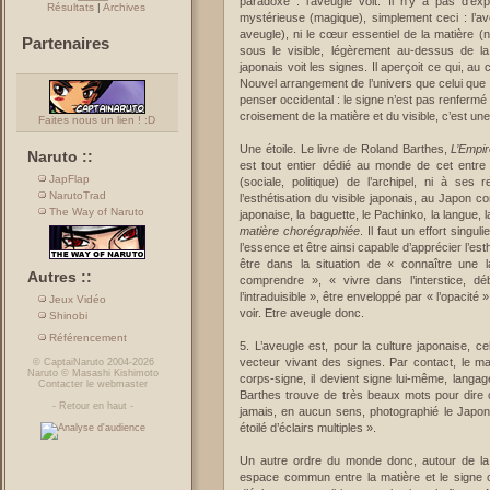
paradoxe : l’aveugle voit. Il n’y a pas d’exp
Résultats
|
Archives
mystérieuse (magique), simplement ceci : l’aveu
aveugle), ni le cœur essentiel de la matière (n
Partenaires
sous le visible, légèrement au-dessus de la 
japonais voit les signes. Il aperçoit ce qui, au
Nouvel arrangement de l’univers que celui que r
penser occidental : le signe n’est pas renfermé
croisement de la matière et du visible, c’est une
Faites nous un lien ! :D
Une étoile. Le livre de Roland Barthes,
L’Empi
Naruto ::
est tout entier dédié au monde de cet entre d
JapFlap
(sociale, politique) de l’archipel, ni à ses 
NarutoTrad
l’esthétisation du visible japonais, au Japon c
The Way of Naruto
japonaise, la baguette, le Pachinko, la langue,
matière chorégraphiée
. Il faut un effort singu
l’essence et être ainsi capable d’apprécier l’es
être dans la situation de « connaître une 
Autres ::
comprendre », « vivre dans l’interstice, 
l’intraduisible », être enveloppé par « l’opacité
Jeux Vidéo
voir. Etre aveugle donc.
Shinobi
Référencement
5. L’aveugle est, pour la culture japonaise, cel
vecteur vivant des signes. Par contact, le ma
©
CaptaiNaruto
2004-2026
Naruto
©
Masashi Kishimoto
corps-signe, il devient signe lui-même, langa
Contacter le webmaster
Barthes trouve de très beaux mots pour dire ce
-
Retour en haut
-
jamais, en aucun sens, photographié le Japon », 
étoilé d’éclairs multiples ».
Un autre ordre du monde donc, autour de la 
espace commun entre la matière et le signe o