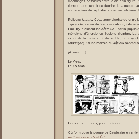
d’échanges possibles entre la vie et la figure
dernier sens, tentait de décrire de la culture
un caractère de l’alphabet social, un rôle tenu d
Relisons
Naruto
. Cette zone d’échange entre l
:
genjustu
, cahier de Sai, invocations, tatoua
Edo. Il y a surtout les
dôjustus
: par la pupill
méridiens d’énergie ou illusions d’ombre. La p
exact de la matière et du visible, du voyant
Sharingan
). Or les maitres du
dôjustu
sont tous
(A suivre…)
Le Vieux
Le
no sms
Liens et références, pour continuer :
Où l'on trouve le poème de Baudelaire en entier
=> J'vois rien, c'est là ?