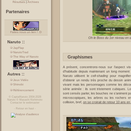
Résultats
|
Archives
Partenaires
Faites nous un lien ! :D
Oh le Boss du 1er niveau en do
Naruto ::
JapFlap
NarutoTrad
Graphismes
The Way of Naruto
A présent, concentrons-nous sur l’aspect v
d’habitude depuis maintenant un long moment
Autres ::
Naruto utilisent le
cell-shading
pour magnifier 
Jeux Vidéo
d’obtenir un rendu très proche du dessin animé
Shinobi
vivant mais les personnages comme les décor
série animée : ils sont tristement cubiques. 
Référencement
sont censés parler, les bouches ne s’animent pa
©
CaptaiNaruto
2004-2026
microscopiques, les arbres ou les rochers e
Naruto
©
Masashi Kishimoto
collision, bref,
on se croirait de retour 10 ans en
Contacter le webmaster
-
Retour en haut
-