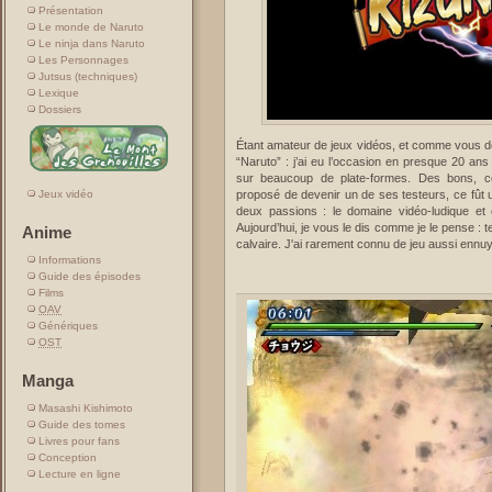
Présentation
Le monde de Naruto
Le ninja dans Naruto
Les Personnages
Jutsus (techniques)
Lexique
Dossiers
Étant amateur de jeux vidéos, et comme vous d
“Naruto” : j’ai eu l’occasion en presque 20 a
sur beaucoup de plate-formes. Des bons,
proposé de devenir un de ses testeurs, ce fût u
Jeux vidéo
deux passions : le domaine vidéo-ludique et c
Aujourd’hui, je vous le dis comme je le pense : t
Anime
calvaire. J'ai rarement connu de jeu aussi ennu
Informations
Guide des épisodes
Films
OAV
Génériques
OST
Manga
Masashi Kishimoto
Guide des tomes
Livres pour fans
Conception
Lecture en ligne