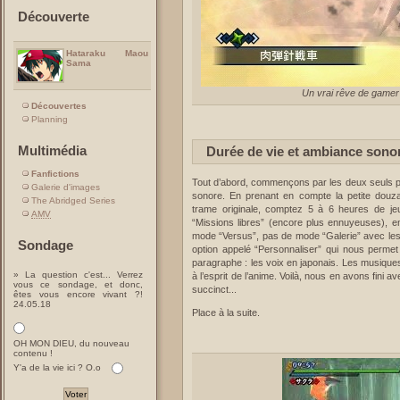
Découverte
Hataraku Maou
Sama
Un vrai rêve de gamer
Découvertes
Planning
Multimédia
Durée de vie et ambiance sono
Fanfictions
Tout d’abord, commençons par les deux seuls 
Galerie d'images
sonore. En prenant en compte la petite douza
The Abridged Series
trame originale, comptez 5 à 6 heures de jeu
AMV
“Missions libres” (encore plus ennuyeuses), e
mode “Versus”, pas de mode “Galerie” avec les 
Sondage
option appelé “Personnaliser” qui nous permet 
paragraphe : les voix en japonais. Les musiques 
» La question c'est... Verrez
à l’esprit de l’anime. Voilà, nous en avons fini 
vous ce sondage, et donc,
succinct...
êtes vous encore vivant ?!
24.05.18
Place à la suite.
OH MON DIEU, du nouveau
contenu !
Y'a de la vie ici ? O.o