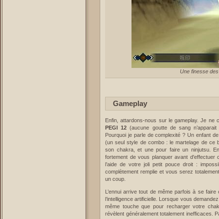
Une finesse des
Gameplay
Enfin, attardons-nous sur le gameplay. Je ne c
PEGI 12
(aucune goutte de sang n’apparait 
Pourquoi je parle de complexité ? Un enfant d
(un seul style de combo : le martelage de ce 
son chakra, et une pour faire un ninjutsu. E
fortement de vous planquer avant d'effectuer c
l’aide de votre joli petit pouce droit : impo
complètement remplie et vous serez totaleme
un coup.
L’ennui arrive tout de même parfois à se faire 
l’intelligence artificielle. Lorsque vous deman
même touche que pour recharger votre chakr
révèlent généralement totalement inefficaces. P