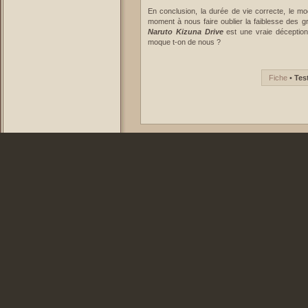
En conclusion, la durée de vie correcte, le m
moment à nous faire oublier la faiblesse des g
Naruto Kizuna Drive
est une vraie déception.
moque t-on de nous ?
Fiche
•
Tes