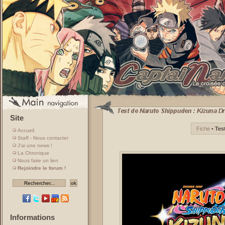
Site
Fiche
•
Tes
Accueil
Staff - Nous contacter
J'ai une news !
La Chronique
Nous faire un lien
Rejoindre le forum !
Informations