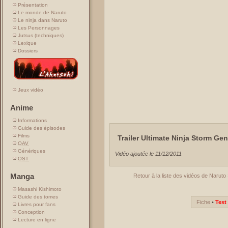
Présentation
Le monde de Naruto
Le ninja dans Naruto
Les Personnages
Jutsus (techniques)
Lexique
Dossiers
Jeux vidéo
Anime
Informations
Guide des épisodes
Films
Trailer Ultimate Ninja Storm Ge
OAV
Génériques
Vidéo ajoutée le 11/12/2011
OST
Manga
Retour à la liste des vidéos de Naruto
Masashi Kishimoto
Guide des tomes
Fiche
•
Test 
Livres pour fans
Conception
Lecture en ligne