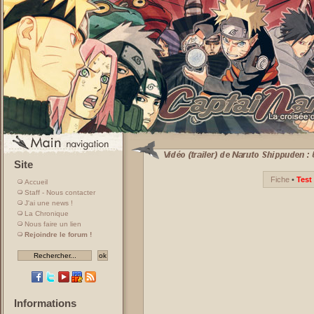
Site
Fiche
•
Test 
Accueil
Staff - Nous contacter
J'ai une news !
La Chronique
Nous faire un lien
Rejoindre le forum !
Informations