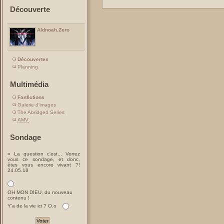
Découverte
Aldnoah.Zero
Découvertes
Planning
Multimédia
Fanfictions
Galerie d'images
The Abridged Series
AMV
Sondage
» La question c'est... Verrez
vous ce sondage, et donc,
êtes vous encore vivant ?!
24.05.18
OH MON DIEU, du nouveau
contenu !
Y'a de la vie ici ? O.o