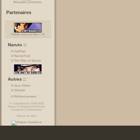
Résultats
|
Archives
Partenaires
Faites nous un lien ! :D
Naruto ::
JapFlap
NarutoTrad
The Way of Naruto
Autres ::
Jeux Vidéo
Shinobi
Référencement
©
CaptaiNaruto
2004-2026
Naruto
©
Masashi Kishimoto
Contacter le webmaster
-
Retour en haut
-