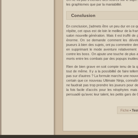
les graphismes que par la maniabilité.
Conclusion
En conclusion, j'admets être un peu dur en ce qui
répète, cet opus est de loin le meilleur de la f
salon nouvelle génération. Mais il est truffé de
énorme. On se demande comment les dévelop
joueurs à bien des sujets, ont pu commettre d
en supprimant le mode aventure relativement
contre les boss. On ajoute une touche de plus a
morts entre les combats par des popups inutiles
Rien de bien grave en soit compte tenu de la qu
tout de même. Il y a la possibilité de faire tell
pas sur d’autres ? La formule marche une nouvelle
certain que ce nouveau Ultimate Ninja, connaîtra
ne faudrait pas trop prendre les joueurs pour d
la fois facile d’accès pour les néophytes mai
persuadé qu’avec leur talent, les petits gars d
Fiche
•
Tes