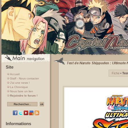
Site
Fiche
•
Tes
Accueil
Staff - Nous contacter
J'ai une news !
La Chronique
Nous faire un lien
Rejoindre le forum !
Informations