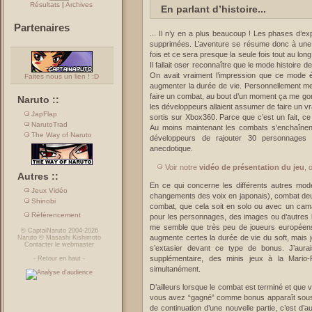
Résultats
|
Archives
En parlant d’histoire...
Partenaires
... Il n’y en a plus beaucoup ! Les phases d’ex
supprimées. L’aventure se résume donc à une
fois et ce sera presque la seule fois tout au long
Il fallait oser reconnaître que le mode histoire 
On avait vraiment l’impression que ce mode é
Faites nous un lien ! :D
augmenter la durée de vie. Personnellement me 
faire un combat, au bout d’un moment ça me go
Naruto ::
les développeurs allaient assumer de faire un vra
JapFlap
sortis sur Xbox360. Parce que c’est un fait, ce 
NarutoTrad
Au moins maintenant les combats s'enchaînent
The Way of Naruto
développeurs de rajouter 30 personnages j
anecdotique.
Voir notre
vidéo de présentation du jeu
, 
Autres ::
En ce qui concerne les différents autres mod
Jeux Vidéo
changements des voix en japonais), combat deux
Shinobi
combat, que cela soit en solo ou avec un cam
Référencement
pour les personnages, des images ou d’autres brico
me semble que très peu de joueurs européens
©
CaptaiNaruto
2004-2026
augmente certes la durée de vie du soft, mais j
Naruto
©
Masashi Kishimoto
Contacter le webmaster
s’extasier devant ce type de bonus. J’aurai
supplémentaire, des minis jeux à la Mario
-
Retour en haut
-
simultanément.
D’ailleurs lorsque le combat est terminé et que
vous avez “gagné” comme bonus apparaît sous f
de continuation d’une nouvelle partie, c’est d