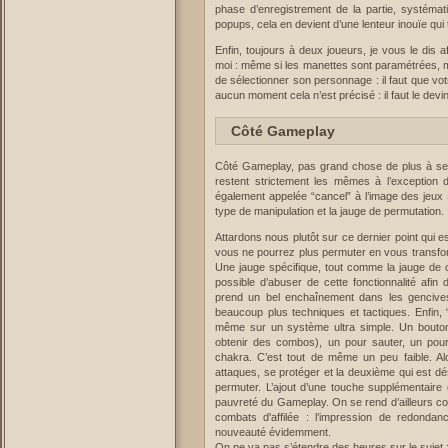
phase d’enregistrement de la partie, systéma
popups, cela en devient d’une lenteur inouïe qu
Enfin, toujours à deux joueurs, je vous le dis 
moi : même si les manettes sont paramétrées, 
de sélectionner son personnage : il faut que vot
aucun moment cela n’est précisé : il faut le devin
Côté Gameplay
Côté Gameplay, pas grand chose de plus à se
restent strictement les mêmes à l’exception
également appelée “cancel” à l’image des jeux S
type de manipulation et la jauge de permutation.
Attardons nous plutôt sur ce dernier point qui 
vous ne pourrez plus permuter en vous transform
Une jauge spécifique, tout comme la jauge de ch
possible d’abuser de cette fonctionnalité afi
prend un bel enchaînement dans les gencives
beaucoup plus techniques et tactiques. Enfin, 
même sur un système ultra simple. Un bouton s
obtenir des combos), un pour sauter, un pou
chakra. C’est tout de même un peu faible. Al
attaques, se protéger et la deuxième qui est d
permuter. L’ajout d’une touche supplémentaire
pauvreté du Gameplay. On se rend d’ailleurs co
combats d'affilée : l’impression de redond
nouveauté évidemment.
On ne va pas s’étendre des heures sur le sujet :