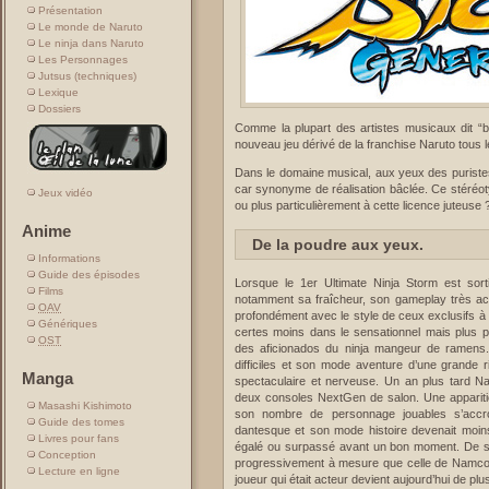
Présentation
Le monde de Naruto
Le ninja dans Naruto
Les Personnages
Jutsus (techniques)
Lexique
Dossiers
Comme la plupart des artistes musicaux dit 
nouveau jeu dérivé de la franchise Naruto tous 
Dans le domaine musical, aux yeux des puristes
car synonyme de réalisation bâclée. Ce stéréot
Jeux vidéo
ou plus particulièrement à cette licence juteuse 
Anime
De la poudre aux yeux.
Informations
Guide des épisodes
Lorsque le 1er Ultimate Ninja Storm est sort
Films
notamment sa fraîcheur, son gameplay très acce
OAV
profondément avec le style de ceux exclusifs à 
Génériques
certes moins dans le sensationnel mais plus p
OST
des aficionados du ninja mangeur de ramens
difficiles et son mode aventure d’une grande r
Manga
spectaculaire et nerveuse. Un an plus tard Nar
deux consoles NextGen de salon. Une apparition 
Masashi Kishimoto
son nombre de personnage jouables s’accro
Guide des tomes
dantesque et son mode histoire devenait moins
Livres pour fans
égalé ou surpassé avant un bon moment. De son
Conception
progressivement à mesure que celle de Namco/Ba
Lecture en ligne
joueur qui était acteur devient aujourd’hui de plu