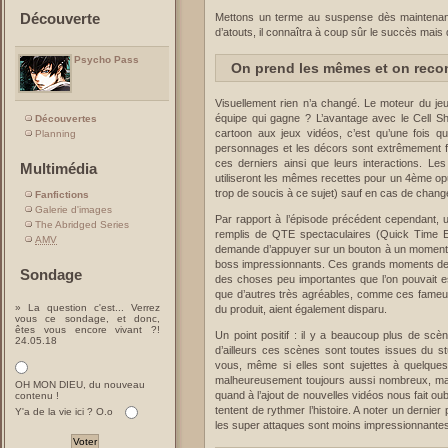
Découverte
Mettons un terme au suspense dès maintenant
d’atouts, il connaîtra à coup sûr le succès mai
Psycho Pass
On prend les mêmes et on rec
Visuellement rien n’a changé. Le moteur du jeu
équipe qui gagne ? L’avantage avec le Cell Sh
Découvertes
cartoon aux jeux vidéos, c’est qu’une fois qu’i
Planning
personnages et les décors sont extrêmement f
ces derniers ainsi que leurs interactions. L
Multimédia
utiliseront les mêmes recettes pour un 4ème opu
trop de soucis à ce sujet) sauf en cas de chan
Fanfictions
Galerie d'images
Par rapport à l’épisode précédent cependant, 
The Abridged Series
remplis de QTE spectaculaires (Quick Time Ev
AMV
demande d’appuyer sur un bouton à un moment p
boss impressionnants. Ces grands moments de l
Sondage
des choses peu importantes que l’on pouvait e
que d’autres très agréables, comme ces fameux 
» La question c'est... Verrez
du produit, aient également disparu.
vous ce sondage, et donc,
êtes vous encore vivant ?!
Un point positif : il y a beaucoup plus de scè
24.05.18
d’ailleurs ces scènes sont toutes issues du st
vous, même si elles sont sujettes à quelques
malheureusement toujours aussi nombreux, mai
OH MON DIEU, du nouveau
quand à l’ajout de nouvelles vidéos nous fait ou
contenu !
tentent de rythmer l’histoire. A noter un dernier
Y'a de la vie ici ? O.o
les super attaques sont moins impressionnantes