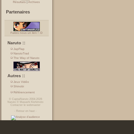
Résultats
|
Archives
Partenaires
Faites nous un lien ! :D
Naruto ::
JapFlap
NarutoTrad
The Way of Naruto
Autres ::
Jeux Vidéo
Shinobi
Référencement
©
CaptaiNaruto
2004-2026
Naruto
©
Masashi Kishimoto
Contacter le webmaster
-
Retour en haut
-