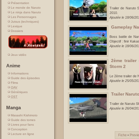
Présentation
Le monde de Naruto
Trailer de Naruto S
Le ninja dans Naruto
2010.
Les Personnages
Ajoutée le 18/06/20
Jutsus (techniques)
Gameplay Nar
Lexique
Dossiers
Boss battle de Na
Objectif : finir Kak
Ajoutée le 18/06/20
Jeux vidéo
2ème trailer
Anime
Storm 2
Informations
Le 2ème trailer de 
Guide des épisodes
Ajoutée le 25/05/20
Films
OAV
Génériques
Trailer Narut
OST
Trailer de Naruto S
Manga
Ajoutée le 26/04/20
Masashi Kishimoto
Guide des tomes
Livres pour fans
Conception
Lecture en ligne
Fiche
•
Previ