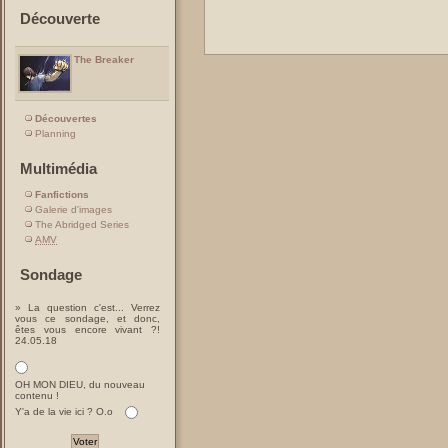
Découverte
The Breaker
Découvertes
Planning
Multimédia
Fanfictions
Galerie d'images
The Abridged Series
AMV
Sondage
» La question c'est... Verrez
vous ce sondage, et donc,
êtes vous encore vivant ?!
24.05.18
OH MON DIEU, du nouveau
contenu !
Y'a de la vie ici ? O.o