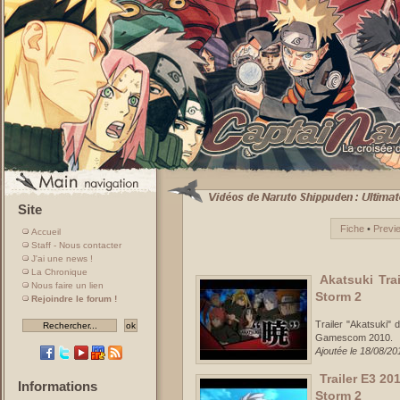
Site
Fiche
•
Previ
Accueil
Staff - Nous contacter
J'ai une news !
La Chronique
Akatsuki Tra
Nous faire un lien
Storm 2
Rejoindre le forum !
Trailer "Akatsuki"
Gamescom 2010.
Ajoutée le 18/08/20
Trailer E3 20
Informations
Storm 2