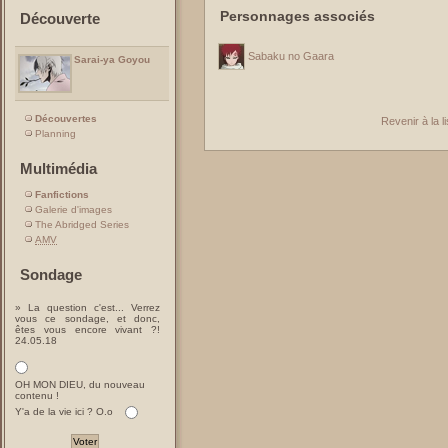
Personnages associés
Découverte
Sabaku no Gaara
Sarai-ya Goyou
Découvertes
Revenir à la 
Planning
Multimédia
Fanfictions
Galerie d'images
The Abridged Series
AMV
Sondage
» La question c'est... Verrez
vous ce sondage, et donc,
êtes vous encore vivant ?!
24.05.18
OH MON DIEU, du nouveau
contenu !
Y'a de la vie ici ? O.o