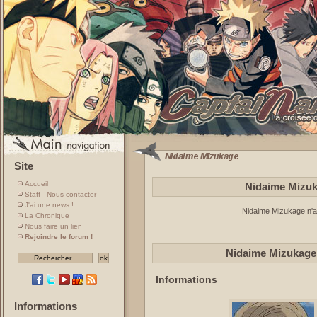
Site
Accueil
Nidaime Mizuk
Staff - Nous contacter
J'ai une news !
Nidaime Mizukage n'ap
La Chronique
Nous faire un lien
Rejoindre le forum !
Nidaime Mizukage
Informations
Informations