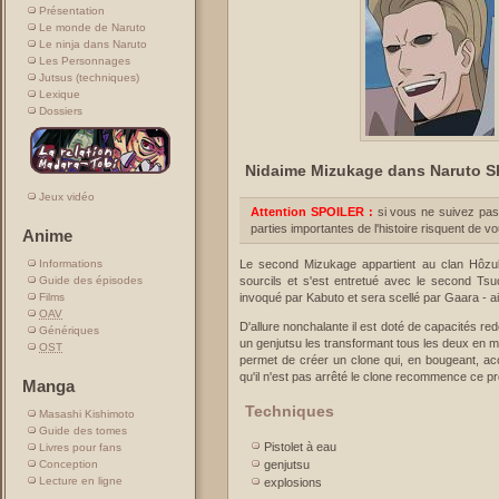
Présentation
Le monde de Naruto
Le ninja dans Naruto
Les Personnages
Jutsus (techniques)
Lexique
Dossiers
Nidaime Mizukage dans Naruto 
Jeux vidéo
Attention SPOILER :
si vous ne suivez pas
parties importantes de l'histoire risquent de v
Anime
Informations
Le second Mizukage appartient au clan Hôzu
Guide des épisodes
sourcils et s'est entretué avec le second Tsuc
Films
invoqué par Kabuto et sera scellé par Gaara - a
OAV
D'allure nonchalante il est doté de capacités re
Génériques
un genjutsu les transformant tous les deux en mi
OST
permet de créer un clone qui, en bougeant, accu
qu'il n'est pas arrêté le clone recommence ce 
Manga
Techniques
Masashi Kishimoto
Guide des tomes
Pistolet à eau
Livres pour fans
genjutsu
Conception
Lecture en ligne
explosions