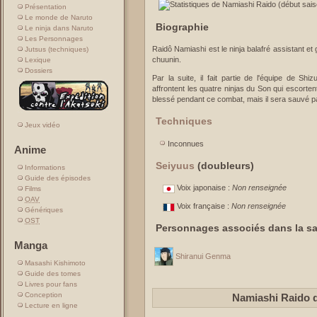
Présentation
Le monde de Naruto
Biographie
Le ninja dans Naruto
Les Personnages
Raidô Namiashi est le ninja balafré assistant e
Jutsus (techniques)
chuunin.
Lexique
Dossiers
Par la suite, il fait partie de l'équipe de S
affrontent les quatre ninjas du Son qui escort
blessé pendant ce combat, mais il sera sauvé p
Techniques
Jeux vidéo
Inconnues
Anime
Seiyuus
(doubleurs)
Informations
Guide des épisodes
Voix japonaise :
Non renseignée
Films
OAV
Voix française :
Non renseignée
Génériques
OST
Personnages associés dans la sa
Manga
Shiranui Genma
Masashi Kishimoto
Guide des tomes
Livres pour fans
Conception
Namiashi Raido 
Lecture en ligne