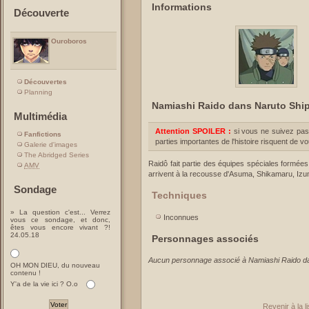
Informations
Découverte
Ouroboros
Découvertes
Planning
Namiashi Raido dans Naruto Sh
Multimédia
Attention SPOILER :
si vous ne suivez pas
Fanfictions
parties importantes de l'histoire risquent de v
Galerie d'images
The Abridged Series
Raidô fait partie des équipes spéciales formées 
AMV
arrivent à la recousse d'Asuma, Shikamaru, Izu
Sondage
Techniques
» La question c'est... Verrez
Inconnues
vous ce sondage, et donc,
êtes vous encore vivant ?!
24.05.18
Personnages associés
Aucun personnage associé à Namiashi Raido d
OH MON DIEU, du nouveau
contenu !
Y'a de la vie ici ? O.o
Revenir à la 