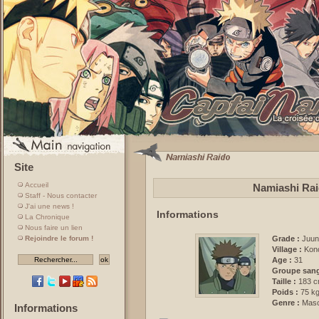
Site
Accueil
Namiashi Rai
Staff - Nous contacter
J'ai une news !
Informations
La Chronique
Nous faire un lien
Rejoindre le forum !
Grade :
Juun
Village :
Kon
Age :
31
Groupe sang
Taille :
183 
Poids :
75 k
Genre :
Masc
Informations