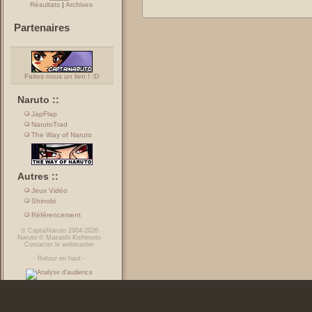
Résultats
|
Archives
Partenaires
Faites nous un lien ! :D
Naruto ::
JapFlap
NarutoTrad
The Way of Naruto
Autres ::
Jeux Vidéo
Shinobi
Référencement
©
CaptaiNaruto
2004-2026
Naruto
©
Masashi Kishimoto
Contacter le webmaster
-
Retour en haut
-