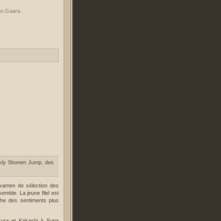
o Gaara
ekly Shonen Jump, des
examen de sélection des
emble. La jeune filel est
che des sentiments plus
akura et Kakashi à Suna