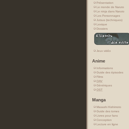
Présentation
Le monde de Naruto
Le ninja dans Naruto
Les Personnages
Jutsus (techniques)
Lexique
Dossiers
Jeux vidéo
Anime
Informations
Guide des épisodes
Films
OAV
Génériques
OST
Manga
Masashi Kishimoto
Guide des tomes
Livres pour fans
Conception
Lecture en ligne