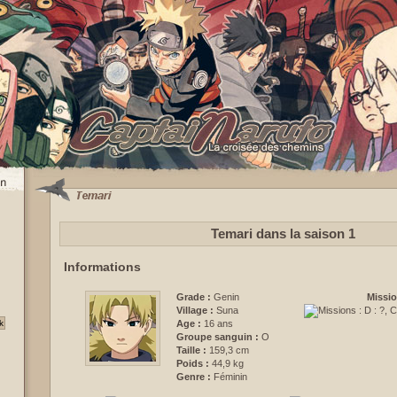
Temari dans la saison 1
Informations
Grade :
Genin
Missio
Village :
Suna
Age :
16 ans
Groupe sanguin :
O
Taille :
159,3 cm
Poids :
44,9 kg
Genre :
Féminin