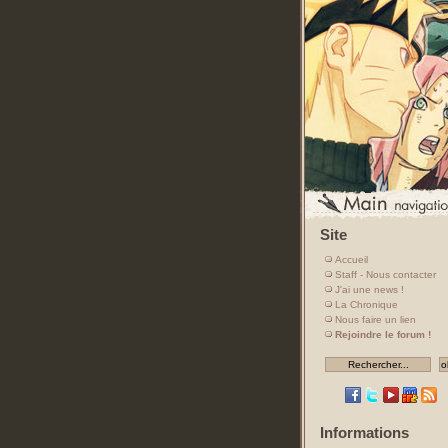
Site
Accueil
Staff - Nous contacter
J'ai une news !
La Chronique
Nous faire un lien
Rejoindre le forum !
Informations