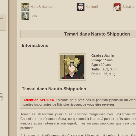
Nara Shikamaru
Kankurô
Sabaku n
Baki
aku
Temari dans Naruto Shippuden
Informations
Grade :
Juunin
Village :
Suna
Age :
19 ans
Taille :
162, 3 cm
Poids :
46, 4 kg
Temari dans Naruto Shippuden
rez
nc,
Attention SPOILER :
si vous ne suivez pas la parution japonaise du We
 ?!
parties importantes de l'histoire risquent de vous être révélées !
Temari est désormais jounin et est chargée d'organiser avec Shikamaru l'
Chuunin en représentant Suna, ce qui conduit Naruto à penser qu'ils sont ens
toujours aussi railleuse à son égard, mais on peut supposer que cela ca
profonds.
A la suite de l'enlèvement de Gaara par l'Akatsuki, elle mène Naruto, S