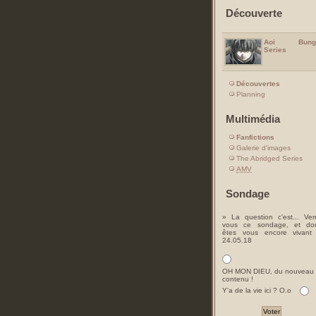
Découverte
Aoi Bung
Series
Découvertes
Planning
Multimédia
Fanfictions
Galerie d'images
The Abridged Series
AMV
Sondage
» La question c'est... Ver
vous ce sondage, et do
êtes vous encore vivant
24.05.18
OH MON DIEU, du nouveau
contenu !
Y'a de la vie ici ? O.o