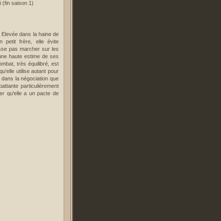
. Elevée dans la haine de
petit frère, elle évite
isse pas marcher sur les
’une haute estime de ses
mbat, très équilibré, est
'elle utilise autant pour
s dans la négociation que
battante particulièrement
ter qu'elle a un pacte de