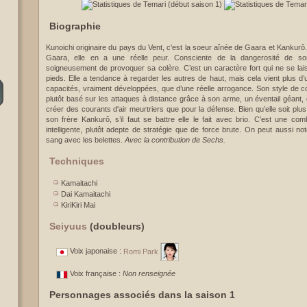
Biographie
Kunoichi originaire du pays du Vent, c'est la soeur aînée de Gaara et Kankurô
Gaara, elle en a une réelle peur. Consciente de la dangerosité de son 
soigneusement de provoquer sa colère. C’est un caractère fort qui ne se la
pieds. Elle a tendance à regarder les autres de haut, mais cela vient plus d
capacités, vraiment développées, que d’une réelle arrogance. Son style de co
plutôt basé sur les attaques à distance grâce à son arme, un éventail géant, qu
créer des courants d'air meurtriers que pour la défense. Bien qu’elle soit plu
son frère Kankurô, s’il faut se battre elle le fait avec brio. C’est une com
intelligente, plutôt adepte de stratégie que de force brute. On peut aussi no
sang avec les belettes.
Avec la contribution de Sechs.
Techniques
Kamaitachi
Dai Kamaitachi
KiriKiri Mai
Seiyuus
(doubleurs)
Voix japonaise :
Romi Park
Voix française :
Non renseignée
Personnages associés dans la saison 1