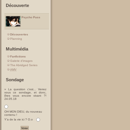
Découverte
Psycho Pass
Découvertes
Planning
Multimédia
Fanfictions
Galerie d'images
The Abridged Series
AMV
Sondage
» La question c'est... Verrez
vous ce sondage, et donc,
êtes vous encore vivant ?!
24.05.18
OH MON DIEU, du nouveau
contenu !
Y'a de la vie ici ? O.o