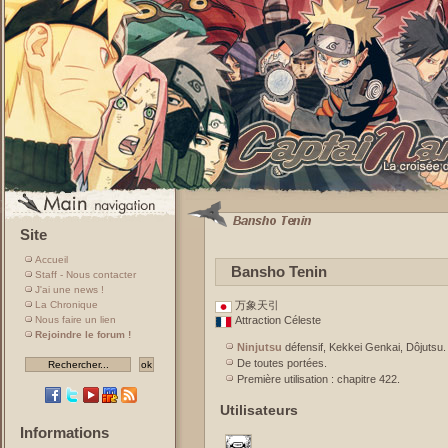
Site
Accueil
Bansho Tenin
Staff - Nous contacter
J'ai une news !
La Chronique
万象天引
Nous faire un lien
Attraction Céleste
Rejoindre le forum !
Ninjutsu
défensif, Kekkei Genkai, Dôjutsu.
De toutes portées.
Première utilisation : chapitre 422.
Utilisateurs
Informations