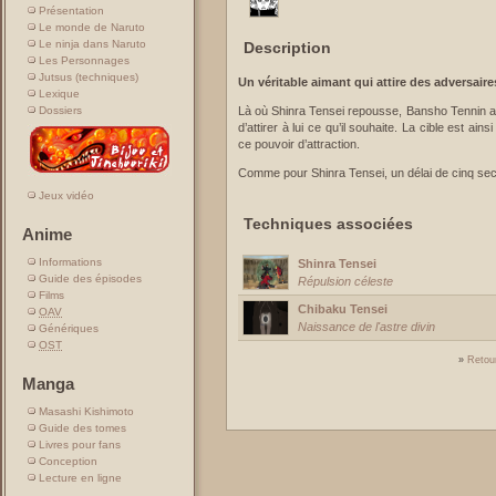
Présentation
Le monde de Naruto
Le ninja dans Naruto
Description
Les Personnages
Jutsus (techniques)
Un véritable aimant qui attire des adversair
Lexique
Dossiers
Là où Shinra Tensei repousse, Bansho Tennin a
d’attirer à lui ce qu’il souhaite. La cible est a
ce pouvoir d’attraction.
Comme pour Shinra Tensei, un délai de cinq seco
Jeux vidéo
Techniques associées
Anime
Informations
Shinra Tensei
Guide des épisodes
Répulsion céleste
Films
Chibaku Tensei
OAV
Naissance de l'astre divin
Génériques
OST
»
Retou
Manga
Masashi Kishimoto
Guide des tomes
Livres pour fans
Conception
Lecture en ligne