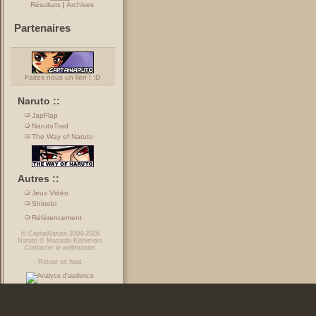
Résultats
|
Archives
Partenaires
Faites nous un lien ! :D
Naruto ::
JapFlap
NarutoTrad
The Way of Naruto
Autres ::
Jeux Vidéo
Shinobi
Référencement
©
CaptaiNaruto
2004-2026
Naruto
©
Masashi Kishimoto
Contacter le webmaster
-
Retour en haut
-